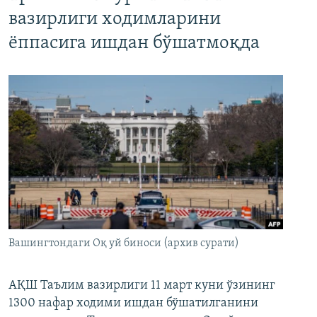
вазирлиги ходимларини
ёппасига ишдан бўшатмоқда
Вашингтондаги Оқ уй биноси (архив сурати)
АҚШ Таълим вазирлиги 11 март куни ўзининг
1300 нафар ходими ишдан бўшатилганини