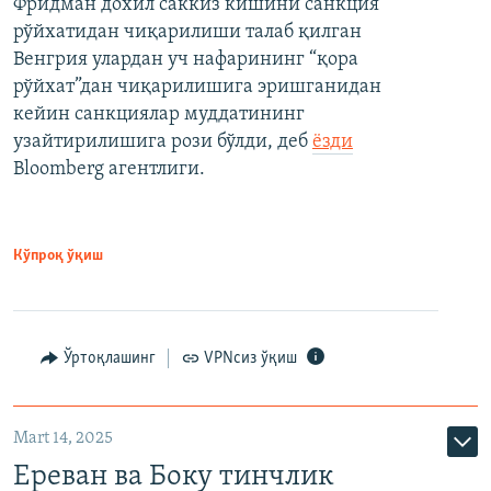
Фридман дохил саккиз кишини санкция
рўйхатидан чиқарилиши талаб қилган
Венгрия улардан уч нафарининг “қора
рўйхат”дан чиқарилишига эришганидан
кейин санкциялар муддатининг
узайтирилишига рози бўлди, деб
ёзди
Bloomberg агентлиги.
Кўпроқ ўқиш
Ўртоқлашинг
VPNсиз ўқиш
Mart 14, 2025
Ереван ва Боку тинчлик