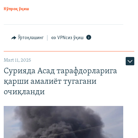
Кўпроқ ўқиш
Ўртоқлашинг
VPNсиз ўқиш
Mart 11, 2025
Сурияда Асад тарафдорларига
қарши амалиёт тугагани
очиқланди