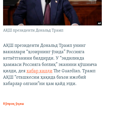
АҚШ президенти Дональд Трамп
АҚШ президенти Дональд Трамп унинг
вакиллари “ҳозирнинг ўзида” Россияга
кетаётганини билдирди. У “эндиликда
ҳаммаси Россияга боғлиқ” эканини қўшимча
қилди, дея
хабар қилди
The Guardian. Трамп
АҚШ “оташкесим ҳақида баъзи ижобий
хабарлар олгани”ни ҳам қайд этди.
Кўпроқ ўқиш