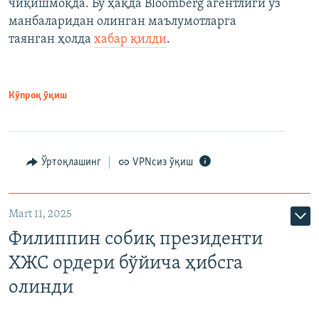
чиқишмоқда. Бу ҳақда Bloomberg агентлиги ўз
манбаларидан олинган маълумотларга
таянган ҳолда
хабар қилди
.
Кўпроқ ўқиш
Ўртоқлашинг
VPNсиз ўқиш
Mart 11, 2025
Филиппин собиқ президенти
ХЖС ордери бўйича ҳибсга
олинди