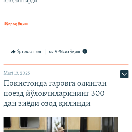
огоҳлантирди.
Кўпроқ ўқиш
Ўртоқлашинг
VPNсиз ўқиш
Mart 13, 2025
Покистонда гаровга олинган
поезд йўловчиларининг 300
дан зиёди озод қилинди