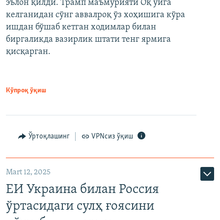
эълон қилди. Трамп маъмурияти Оқ уйга
келганидан сўнг аввалроқ ўз хоҳишига кўра
ишдан бўшаб кетган ходимлар билан
биргаликда вазирлик штати тенг ярмига
қисқарган.
Кўпроқ ўқиш
Ўртоқлашинг
VPNсиз ўқиш
Mart 12, 2025
ЕИ Украина билан Россия
ўртасидаги сулҳ ғоясини