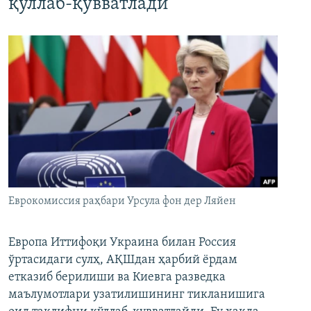
қўллаб-қувватлади
Еврокомиссия раҳбари Урсула фон дер Ляйен
Европа Иттифоқи Украина билан Россия
ўртасидаги сулҳ, АҚШдан ҳарбий ёрдам
етказиб берилиши ва Киевга разведка
маълумотлари узатилишининг тикланишига