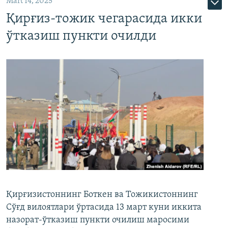
Mart 14, 2025
Қирғиз-тожик чегарасида икки
ўтказиш пункти очилди
Қирғизистоннинг Боткен ва Тожикистоннинг
Сўғд вилоятлари ўртасида 13 март куни иккита
назорат-ўтказиш пункти очилиш маросими