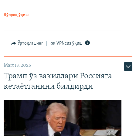
Кўпроқ ўқиш
Ўртоқлашинг
VPNсиз ўқиш
Mart 13, 2025
Трамп ўз вакиллари Россияга
кетаётганини билдирди