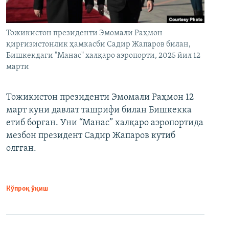
Тожикистон президенти Эмомали Раҳмон
қирғизистонлик ҳамкасби Садир Жапаров билан,
Бишкекдаги "Манас" халқаро аэропорти, 2025 йил 12
марти
Тожикистон президенти Эмомали Раҳмон 12
март куни давлат ташрифи билан Бишкекка
етиб борган. Уни “Манас” халқаро аэропортида
мезбон президент Садир Жапаров кутиб
олгган.
Кўпроқ ўқиш