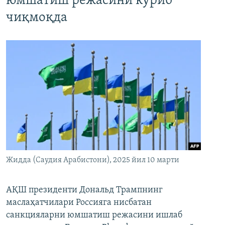
юмшатиш режасини кўриб
чиқмоқда
Жидда (Саудия Арабистони), 2025 йил 10 марти
АҚШ президенти Дональд Трампнинг
маслаҳатчилари Россияга нисбатан
санкцияларни юмшатиш режасини ишлаб