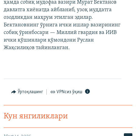
ҳамда собиқ мудофаа вазири Мурат Бектанов
давлатга хиёнатда айбланиб, узоқ муддатга
озодликдан маҳрум этилган эдилар.
Бектановнинг ўрнига ички ишлар вазирининг
собиқ ўринбосари — Миллий гвардия ва ИИВ
ички қўшинлари қўмондони Руслан
Жақсилиқов тайинланган.
Ўртоқлашинг
VPNсиз ўқиш
Кун янгиликлари