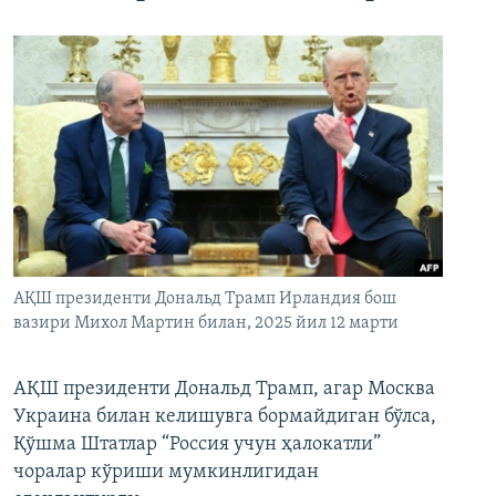
АҚШ президенти Дональд Трамп Ирландия бош
вазири Михол Мартин билан, 2025 йил 12 марти
АҚШ президенти Дональд Трамп, агар Москва
Украина билан келишувга бормайдиган бўлса,
Қўшма Штатлар “Россия учун ҳалокатли”
чоралар кўриши мумкинлигидан