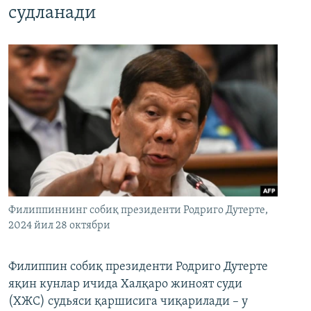
судланади
Филиппиннинг собиқ президенти Родриго Дутерте,
2024 йил 28 октябри
Филиппин собиқ президенти Родриго Дутерте
яқин кунлар ичида Халқаро жиноят суди
(ХЖС) судьяси қаршисига чиқарилади – у