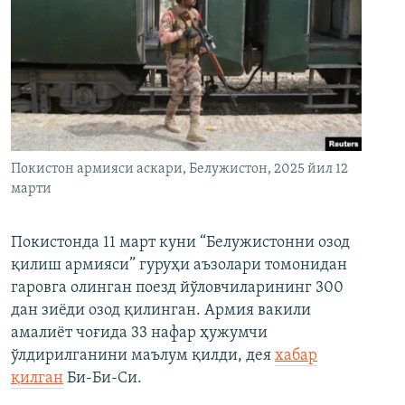
Покистон армияси аскари, Белужистон, 2025 йил 12
марти
Покистонда 11 март куни “Белужистонни озод
қилиш армияси” гуруҳи аъзолари томонидан
гаровга олинган поезд йўловчиларининг 300
дан зиёди озод қилинган. Армия вакили
амалиёт чоғида 33 нафар ҳужумчи
ўлдирилганини маълум қилди, дея
хабар
қилган
Би-Би-Си.