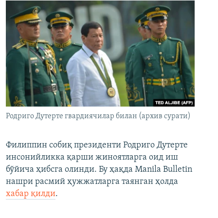
Родриго Дутерте гвардиячилар билан (архив сурати)
Филиппин собиқ президенти Родриго Дутерте
инсонийликка қарши жиноятларга оид иш
бўйича ҳибсга олинди. Бу ҳақда Manila Bulletin
нашри расмий ҳужжатларга таянган ҳолда
хабар қилди
.