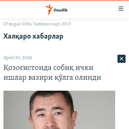
Линклар
Бош
мавзуларга
07 Avgust 2026, Toshkent vaqti: 03:17
ўтинг
OZODLIK SURISHTIRUVLARI
Асосий
Халқаро хабарлар
OZODVIDEO
навигацияга
ўтинг
OZODARXIV
Қидиришга
Aprel 30, 2024
ўтинг
На русском
Қозоғистонда собиқ ички
ишлар вазири қўлга олинди
ИЖТИМОИЙ ТАРМОҚЛАР
Озодлик бошқа тилларда