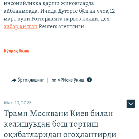
инсонийликка қарши жиноятларда
айбланмоқда. Ичида Дутерте бўлган учоқ 12
март куни Роттердамга парвоз қилди, дея
хабар қилган
Reuters агентлиги.
Кўпроқ ўқиш
Ўртоқлашинг
VPNсиз ўқиш
Mart 13, 2025
Трамп Москвани Киев билан
келишувдан бош тортиш
оқибатларидан огоҳлантирди