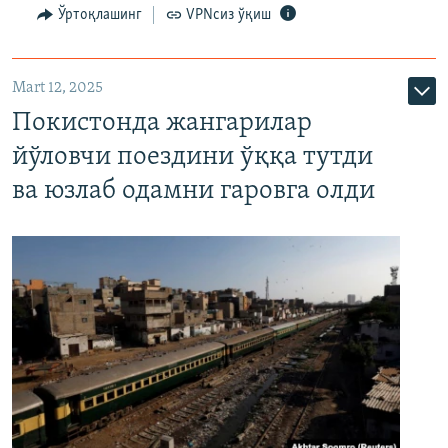
Ўртоқлашинг
VPNсиз ўқиш
Mart 12, 2025
Покистонда жангарилар
йўловчи поездини ўққа тутди
ва юзлаб одамни гаровга олди