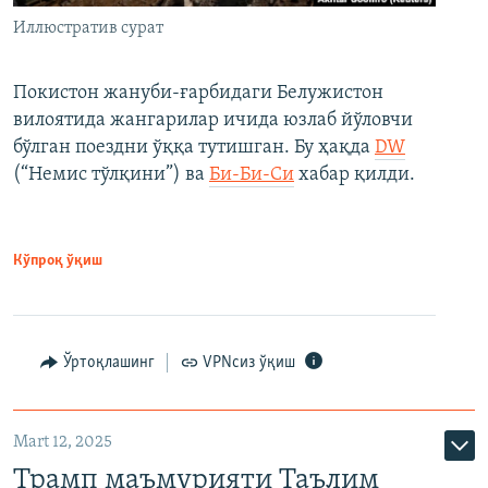
Иллюстратив сурат
Покистон жануби-ғарбидаги Белужистон
вилоятида жангарилар ичида юзлаб йўловчи
бўлган поездни ўққа тутишган. Бу ҳақда
DW
(“Немис тўлқини”) ва
Би-Би-Си
хабар қилди.
Кўпроқ ўқиш
Ўртоқлашинг
VPNсиз ўқиш
Mart 12, 2025
Трамп маъмурияти Таълим