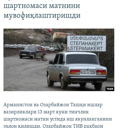
шартномаси матнини
мувофиқлаштиришди
Арманистон ва Озарбайжон Ташқи ишлар
вазирликлари 13 март куни тинчлик
шартномаси матни устида иш якунланганини
эълон қилишди. Озарбайжон ТИВ раҳбари