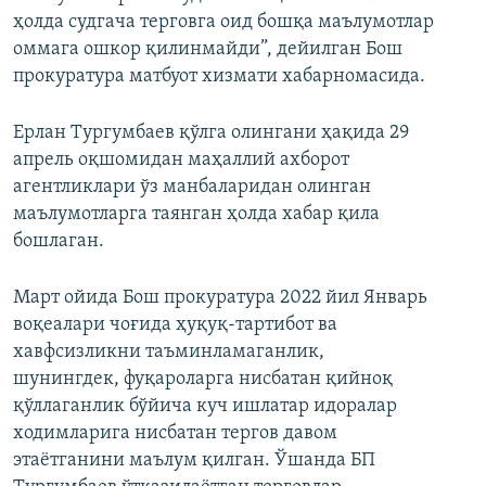
ҳолда судгача терговга оид бошқа маълумотлар
оммага ошкор қилинмайди”, дейилган Бош
прокуратура матбуот хизмати хабарномасида.
Ерлан Тургумбаев қўлга олингани ҳақида 29
апрель оқшомидан маҳаллий ахборот
агентликлари ўз манбаларидан олинган
маълумотларга таянган ҳолда хабар қила
бошлаган.
Март ойида Бош прокуратура 2022 йил Январь
воқеалари чоғида ҳуқуқ-тартибот ва
хавфсизликни таъминламаганлик,
шунингдек, фуқароларга нисбатан қийноқ
қўллаганлик бўйича куч ишлатар идоралар
ходимларига нисбатан тергов давом
этаётганини маълум қилган. Ўшанда БП