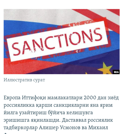
Иллюстратив сурат
Европа Иттифоқи мамлакатлари 2000 дан зиёд
россияликка қарши санкцияларни яна ярим
йилга узайтириш бўйича келишувга
эришишга яқинлашди. Даставвал россиялик
тадбиркорлар Алишер Усмонов ва Михаил