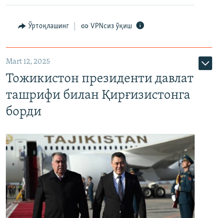
Ўртоқлашинг
VPNсиз ўқиш
Mart 12, 2025
Тожикистон президенти давлат
ташрифи билан Қирғизистонга
борди