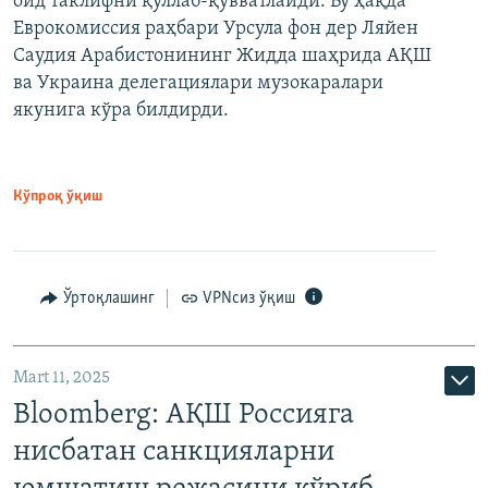
оид таклифни қўллаб-қувватлайди. Бу ҳақда
Еврокомиссия раҳбари Урсула фон дер Ляйен
Саудия Арабистонининг Жидда шаҳрида АҚШ
ва Украина делегациялари музокаралари
якунига кўра билдирди.
Кўпроқ ўқиш
Ўртоқлашинг
VPNсиз ўқиш
Mart 11, 2025
Bloomberg: АҚШ Россияга
нисбатан санкцияларни