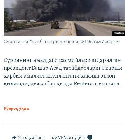
Суриядаги Ҳалаб шаҳри чеккаси, 2025 йил 7 марти
Суриянинг амалдаги расмийлари ағдарилган
президент Башар Асад тарафдорларига қарши
ҳарбий амалиёт якунлангани ҳақида эълон
қилишди, дея хабар қилди Reuters агентлиги.
Кўпроқ ўқиш
Ўртоқлашинг
VPNсиз ўқиш