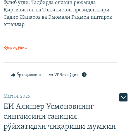
бўлиб ўтди. Тадбирда онлайн режмида
Қирғизистон ва Тожикистон президентлари
Садир Жапаров ва Эмомали Раҳмон иштирок
этганлар.
Кўпроқ ўқиш
Ўртоқлашинг
VPNсиз ўқиш
Mart 14, 2025
ЕИ Алишер Усмоновнинг
синглисини санкция
рўйхатидан чиқариши мумкин