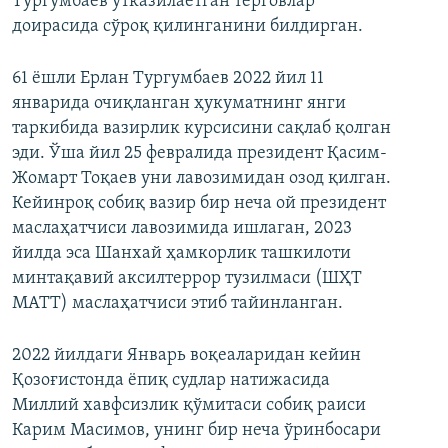
Тургумбаев ўтказилаётган терговлар
доирасида сўроқ қилинганини билдирган.
61 ёшли Ерлан Тургумбаев 2022 йил 11
январида очиқланган ҳукуматнинг янги
таркибида вазирлик курсисини сақлаб қолган
эди. Ўша йил 25 февралида президент Қасим-
Жомарт Тоқаев уни лавозимидан озод қилган.
Кейинроқ собиқ вазир бир неча ой президент
маслаҳатчиси лавозимида ишлаган, 2023
йилда эса Шанхай ҳамкорлик ташкилоти
минтақавий аксилтеррор тузилмаси (ШҲТ
МАТТ) маслаҳатчиси этиб тайинланган.
2022 йилдаги Январь воқеаларидан кейин
Қозоғистонда ёпиқ судлар натижасида
Миллий хавфсизлик қўмитаси собиқ раиси
Карим Масимов, унинг бир неча ўринбосари