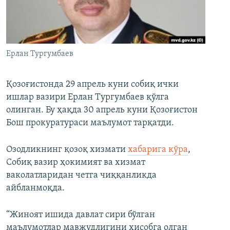
Ерлан Тургумбаев
Қозоғистонда 29 апрель куни собиқ ички
ишлар вазири Ерлан Тургумбаев қўлга
олинган. Бу ҳақда 30 апрель куни Қозоғистон
Бош прокуратураси маълумот тарқатди.
Озодликнинг қозоқ хизмати
хабарига кўра
,
Собиқ вазир ҳокимият ва хизмат
ваколатларидан четга чиққанликда
айбланмоқда.
“Жиноят ишида давлат сири бўлган
маълумотлар мавжудлигини ҳисобга олган