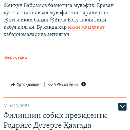
Жейҳун Байрамов баёнотига мувофиқ, Ереван
ҳужжатнинг аввал мувофиқлаштирилмаган
сўнгги икки банди бўйича Боку таклифини
қабул қилган. Бу ҳақда ҳар
икки
мамлакат
хабарномаларида айтилган.
Кўпроқ ўқиш
Ўртоқлашинг
VPNсиз ўқиш
Mart 13, 2025
Филиппин собиқ президенти
Родриго Дутерте Ҳаагада