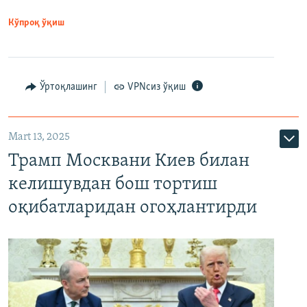
Кўпроқ ўқиш
Ўртоқлашинг
VPNсиз ўқиш
Mart 13, 2025
Трамп Москвани Киев билан
келишувдан бош тортиш
оқибатларидан огоҳлантирди