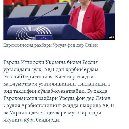
Еврокомиссия раҳбари Урсула фон дер Ляйен
Европа Иттифоқи Украина билан Россия
ўртасидаги сулҳ, АҚШдан ҳарбий ёрдам
етказиб берилиши ва Киевга разведка
маълумотлари узатилишининг тикланишига
оид таклифни қўллаб-қувватлайди. Бу ҳақда
Еврокомиссия раҳбари Урсула фон дер Ляйен
Саудия Арабистонининг Жидда шаҳрида АҚШ
ва Украина делегациялари музокаралари
якунига кўра билдирди.