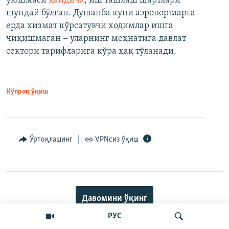
уюшмаси
қайдича
, иш ташлаш шартлари
шундай бўлган. Душанба куни аэропортларга
ерда хизмат кўрсатувчи ходимлар ишга
чиқишмаган − уларнинг меҳнатига давлат
сектори тарифларига кўра ҳақ тўланади.
Кўпроқ ўқиш
Ўртоқлашинг
VPNсиз ўқиш
Давомини ўқинг
РУС