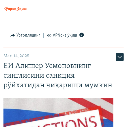
Кўпроқ ўқиш
Ўртоқлашинг
VPNсиз ўқиш
Mart 14, 2025
ЕИ Алишер Усмоновнинг
синглисини санкция
рўйхатидан чиқариши мумкин