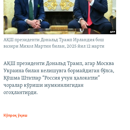
АҚШ президенти Дональд Трамп Ирландия бош
вазири Михол Мартин билан, 2025 йил 12 марти
АҚШ президенти Дональд Трамп, агар Москва
Украина билан келишувга бормайдиган бўлса,
Қўшма Штатлар “Россия учун ҳалокатли”
чоралар кўриши мумкинлигидан
огоҳлантирди.
Кўпроқ ўқиш