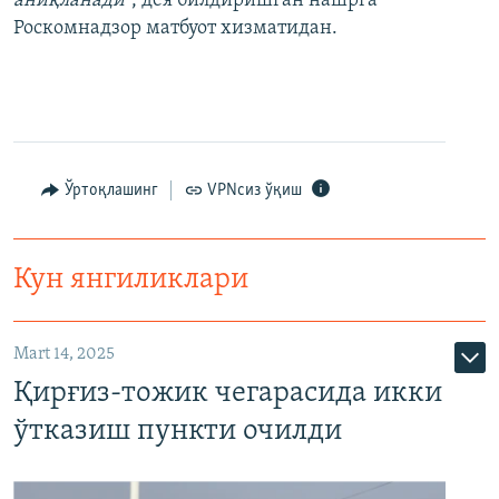
аниқланади
”, дея билдиришган нашрга
Роскомнадзор матбуот хизматидан.
Ўртоқлашинг
VPNсиз ўқиш
Кун янгиликлари
Mart 14, 2025
Қирғиз-тожик чегарасида икки
ўтказиш пункти очилди