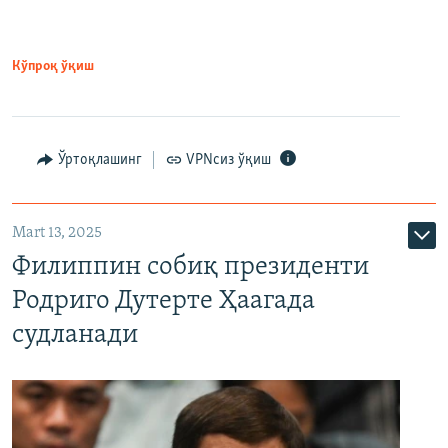
Кўпроқ ўқиш
Ўртоқлашинг
VPNсиз ўқиш
Mart 13, 2025
Филиппин собиқ президенти
Родриго Дутерте Ҳаагада
судланади