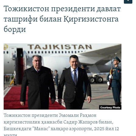
Тожикистон президенти давлат
ташрифи билан Қирғизистонга
борди
Тожикистон президенти Эмомали Раҳмон
қирғизистонлик ҳамкасби Садир Жапаров билан,
Бишкекдаги "Манас" халқаро аэропорти, 2025 йил 12
марти