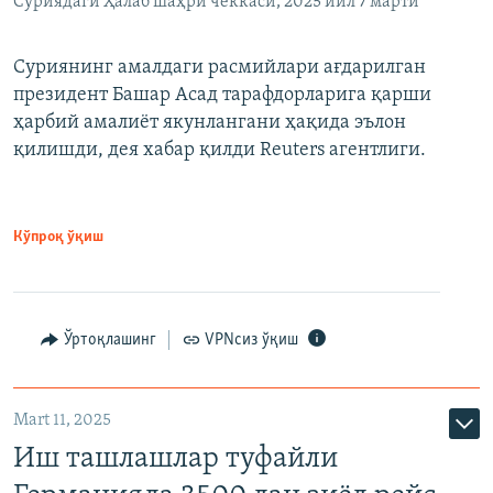
Суриядаги Ҳалаб шаҳри чеккаси, 2025 йил 7 марти
Суриянинг амалдаги расмийлари ағдарилган
президент Башар Асад тарафдорларига қарши
ҳарбий амалиёт якунлангани ҳақида эълон
қилишди, дея хабар қилди Reuters агентлиги.
Кўпроқ ўқиш
Ўртоқлашинг
VPNсиз ўқиш
Mart 11, 2025
Иш ташлашлар туфайли