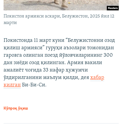
Покистон армияси аскари, Белужистон, 2025 йил 12
марти
Покистонда 11 март куни “Белужистонни озод
қилиш армияси” гуруҳи аъзолари томонидан
гаровга олинган поезд йўловчиларининг 300
дан зиёди озод қилинган. Армия вакили
амалиёт чоғида 33 нафар ҳужумчи
ўлдирилганини маълум қилди, дея
хабар
қилган
Би-Би-Си.
Кўпроқ ўқиш