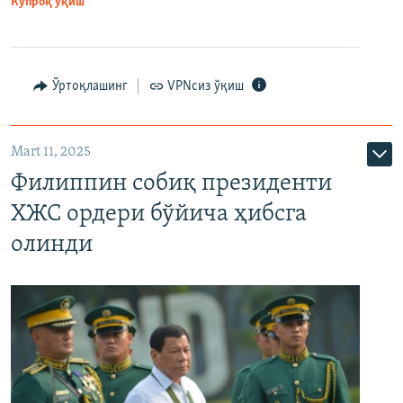
Кўпроқ ўқиш
Ўртоқлашинг
VPNсиз ўқиш
Mart 11, 2025
Филиппин собиқ президенти
ХЖС ордери бўйича ҳибсга
олинди