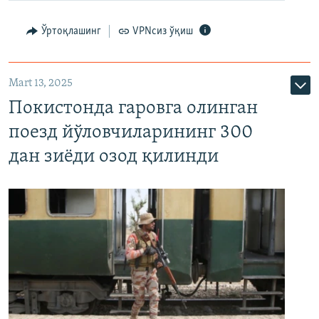
Ўртоқлашинг
VPNсиз ўқиш
Mart 13, 2025
Покистонда гаровга олинган
поезд йўловчиларининг 300
дан зиёди озод қилинди