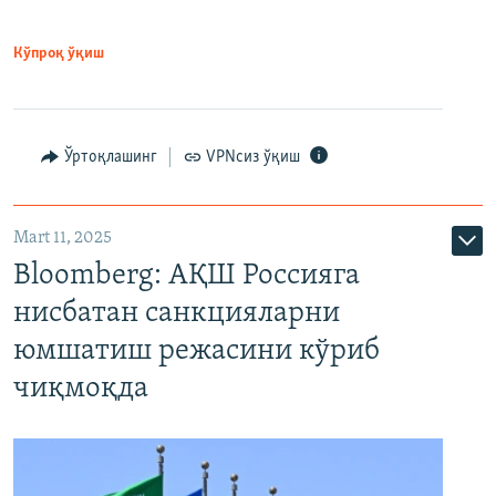
Кўпроқ ўқиш
Ўртоқлашинг
VPNсиз ўқиш
Mart 11, 2025
Bloomberg: АҚШ Россияга
нисбатан санкцияларни
юмшатиш режасини кўриб
чиқмоқда