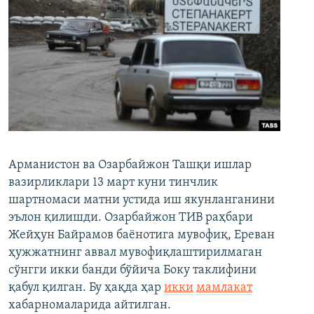
Арманистон ва Озарбайжон Ташқи ишлар
вазирликлари 13 март куни тинчлик
шартномаси матни устида иш якунланганини
эълон қилишди. Озарбайжон ТИВ раҳбари
Жейҳун Байрамов баёнотига мувофиқ, Ереван
ҳужжатнинг аввал мувофиқлаштирилмаган
сўнгги икки банди бўйича Боку таклифини
қабул қилган. Бу ҳақда ҳар
икки
мамлакат
хабарномаларида айтилган.