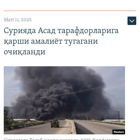
Mart 11, 2025
Сурияда Асад тарафдорларига
қарши амалиёт тугагани
очиқланди