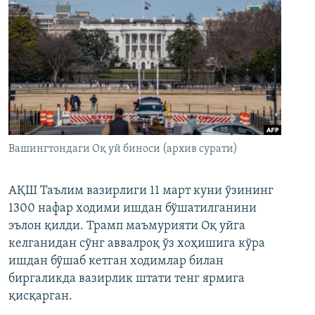
Вашингтондаги Оқ уй биноси (архив сурати)
АҚШ Таълим вазирлиги 11 март куни ўзининг
1300 нафар ходими ишдан бўшатилганини
эълон қилди. Трамп маъмурияти Оқ уйга
келганидан сўнг аввалроқ ўз хоҳишига кўра
ишдан бўшаб кетган ходимлар билан
биргаликда вазирлик штати тенг ярмига
қисқарган.