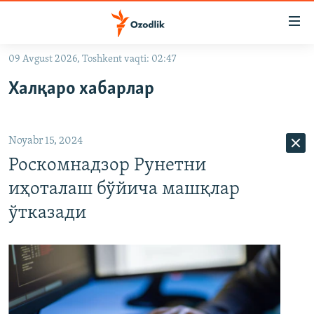
Линклар
Бош
мавзуларга
09 Avgust 2026, Toshkent vaqti: 02:47
ўтинг
OZODLIK SURISHTIRUVLARI
Асосий
Халқаро хабарлар
OZODVIDEO
навигацияга
ўтинг
OZODARXIV
Қидиришга
Noyabr 15, 2024
ўтинг
На русском
Роскомнадзор Рунетни
иҳоталаш бўйича машқлар
ИЖТИМОИЙ ТАРМОҚЛАР
ўтказади
Озодлик бошқа тилларда