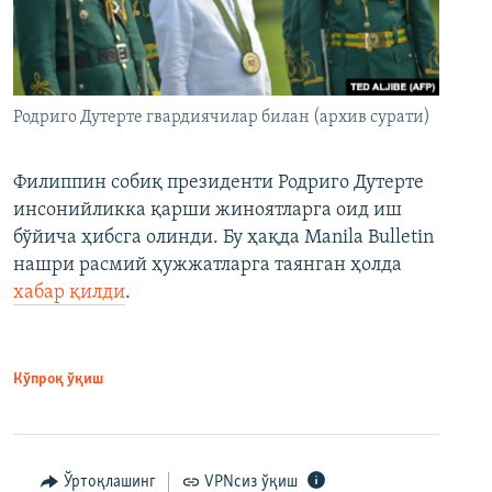
Родриго Дутерте гвардиячилар билан (архив сурати)
Филиппин собиқ президенти Родриго Дутерте
инсонийликка қарши жиноятларга оид иш
бўйича ҳибсга олинди. Бу ҳақда Manila Bulletin
нашри расмий ҳужжатларга таянган ҳолда
хабар қилди
.
Кўпроқ ўқиш
Ўртоқлашинг
VPNсиз ўқиш