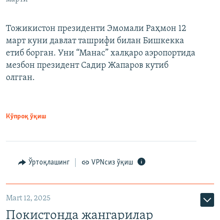
Тожикистон президенти Эмомали Раҳмон 12
март куни давлат ташрифи билан Бишкекка
етиб борган. Уни “Манас” халқаро аэропортида
мезбон президент Садир Жапаров кутиб
олгган.
Кўпроқ ўқиш
Ўртоқлашинг
VPNсиз ўқиш
Mart 12, 2025
Покистонда жангарилар