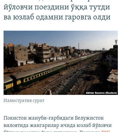
йўловчи поездини ўққа тутди
ва юзлаб одамни гаровга олди
Иллюстратив сурат
Покистон жануби-ғарбидаги Белужистон
вилоятида жангарилар ичида юзлаб йўловчи