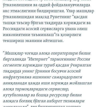
ўтказилишини ва оддий фойдаланувчиларда
акс этмаслигини билдиришган. Улар машқлар
ўтказилишидан мақсад Рунетнинг “қасдан
ташқи таъсир бўлган тақдирда хориждаги ва
Россиядаги асосий сервисларга улана олиш
имкониятини таъминлаш”га ҳозирлиги
текшириш эканини айтишган.
“
Машқлар чоғида алоқа операторлари билан
биргаликда “Интернет” тармоғининг Россия
сегменти хориждан туриб қасдан ўчирилган
тақдирда унинг ўрнини босувчи асосий
инфратузилма ишининг самарадорлиги
аниқланади ҳамда иши хорижда жойлашган
алоқа тармоқларидаги сервислар,
кутубхоналар ва бошқа ресурслар билан
алоқага боғлиқ бўлган ахборот тизимлари