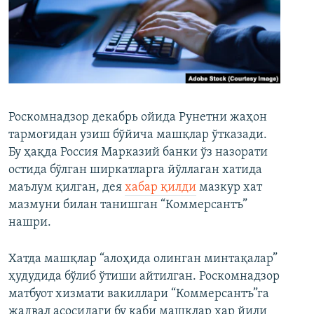
Роскомнадзор декабрь ойида Рунетни жаҳон
тармоғидан узиш бўйича машқлар ўтказади.
Бу ҳақда Россия Марказий банки ўз назорати
остида бўлган ширкатларга йўллаган хатида
маълум қилган, дея
хабар қилди
мазкур хат
мазмуни билан танишган “Коммерсантъ”
нашри.
Хатда машқлар “алоҳида олинган минтақалар”
ҳудудида бўлиб ўтиши айтилган. Роскомнадзор
матбуот хизмати вакиллари “Коммерсантъ”га
жадвал асосидаги бу каби машқлар ҳар йили