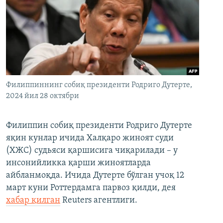
Филиппиннинг собиқ президенти Родриго Дутерте,
2024 йил 28 октябри
Филиппин собиқ президенти Родриго Дутерте
яқин кунлар ичида Халқаро жиноят суди
(ХЖС) судьяси қаршисига чиқарилади – у
инсонийликка қарши жиноятларда
айбланмоқда. Ичида Дутерте бўлган учоқ 12
март куни Роттердамга парвоз қилди, дея
хабар қилган
Reuters агентлиги.