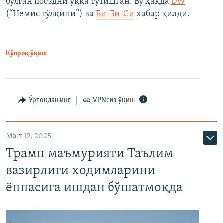
бўлган поездни ўққа тутишган. Бу ҳақда
DW
(“Немис тўлқини”) ва
Би-Би-Си
хабар қилди.
Кўпроқ ўқиш
Ўртоқлашинг
VPNсиз ўқиш
Mart 12, 2025
Трамп маъмурияти Таълим
вазирлиги ходимларини
ёппасига ишдан бўшатмоқда