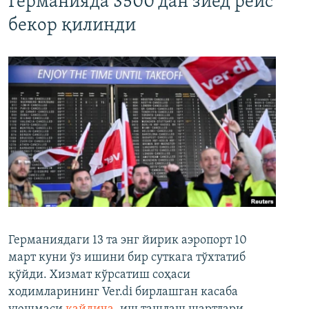
Германияда 3500 дан зиёд рейс
бекор қилинди
Германиядаги 13 та энг йирик аэропорт 10
март куни ўз ишини бир суткага тўхтатиб
қўйди. Хизмат кўрсатиш соҳаси
ходимларининг Ver.di бирлашган касаба