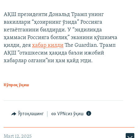
АҚШ президенти Дональд Трамп унинг
вакиллари “ҳозирнинг ўзида” Россияга
кетаётганини билдирди. У “эндиликда
ҳаммаси Россияга боғлиқ” эканини қўшимча
қилди, дея
хабар қилди
The Guardian. Трамп
АҚШ “оташкесим ҳақида баъзи ижобий
хабарлар олгани”ни ҳам қайд этди.
Кўпроқ ўқиш
Ўртоқлашинг
VPNсиз ўқиш
Mart 12, 2025