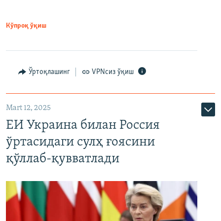
Кўпроқ ўқиш
Ўртоқлашинг
VPNсиз ўқиш
Mart 12, 2025
ЕИ Украина билан Россия
ўртасидаги сулҳ ғоясини
қўллаб-қувватлади