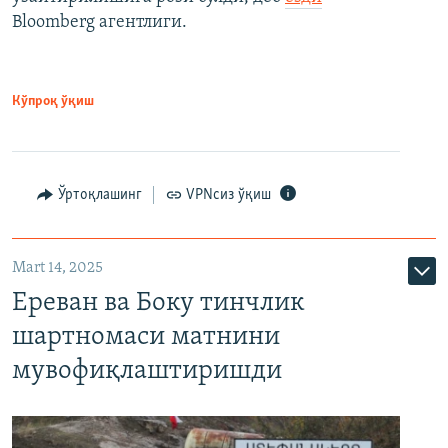
Bloomberg агентлиги.
Кўпроқ ўқиш
Ўртоқлашинг
VPNсиз ўқиш
Mart 14, 2025
Ереван ва Боку тинчлик
шартномаси матнини
мувофиқлаштиришди