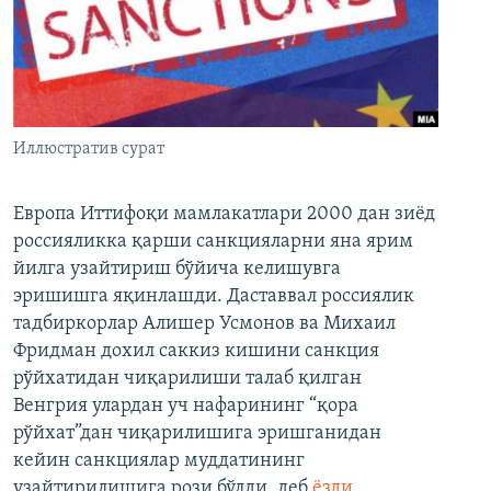
Иллюстратив сурат
Европа Иттифоқи мамлакатлари 2000 дан зиёд
россияликка қарши санкцияларни яна ярим
йилга узайтириш бўйича келишувга
эришишга яқинлашди. Даставвал россиялик
тадбиркорлар Алишер Усмонов ва Михаил
Фридман дохил саккиз кишини санкция
рўйхатидан чиқарилиши талаб қилган
Венгрия улардан уч нафарининг “қора
рўйхат”дан чиқарилишига эришганидан
кейин санкциялар муддатининг
узайтирилишига рози бўлди, деб
ёзди