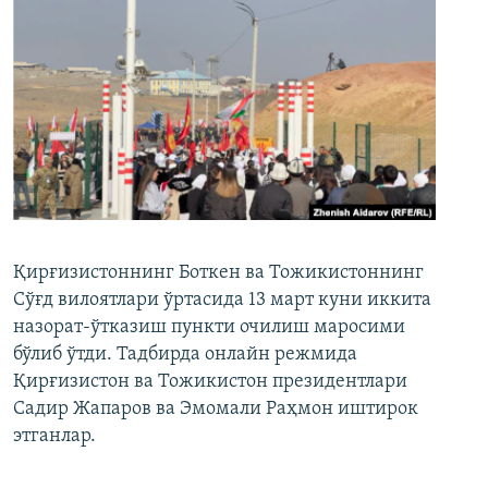
Қирғизистоннинг Боткен ва Тожикистоннинг
Сўғд вилоятлари ўртасида 13 март куни иккита
назорат-ўтказиш пункти очилиш маросими
бўлиб ўтди. Тадбирда онлайн режмида
Қирғизистон ва Тожикистон президентлари
Садир Жапаров ва Эмомали Раҳмон иштирок
этганлар.