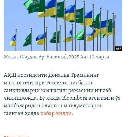
Жидда (Саудия Арабистони), 2025 йил 10 марти
АҚШ президенти Дональд Трампнинг
маслаҳатчилари Россияга нисбатан
санкцияларни юмшатиш режасини ишлаб
чиқишмоқда. Бу ҳақда Bloomberg агентлиги ўз
манбаларидан олинган маълумотларга
таянган ҳолда
хабар қилди
.