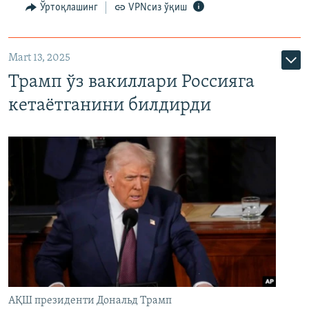
Ўртоқлашинг
VPNсиз ўқиш
Mart 13, 2025
Трамп ўз вакиллари Россияга
кетаётганини билдирди
АҚШ президенти Дональд Трамп