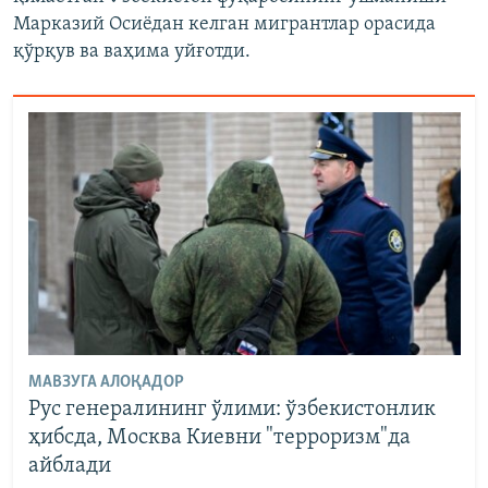
Марказий Осиёдан келган мигрантлар орасида
қўрқув ва ваҳима уйғотди.
МАВЗУГА АЛОҚАДОР
Рус генералининг ўлими: ўзбекистонлик
ҳибсда, Москва Киевни "терроризм"да
айблади