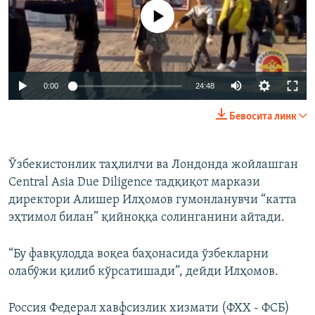
Айни дамда медиа-манба мавжуд эмас
Auto
0:00
24:48
240p
Бевосита линк
360p
Auto
240p
360p
480p
480p
Ўзбекистонлик таҳлилчи ва Лондонда жойлашган
Central Asia Due Diligence тадқиқот маркази
720p
720p
1080p
директори Алишер Илҳомов гумонланувчи “катта
1080p
эҳтимол билан” қийноққа солинганини айтади.
“Бу фавқулодда воқеа баҳонасида ўзбекларни
олабўжи қилиб кўрсатишади”, дейди Илҳомов.
Россия Федерал хавфсизлик хизмати (ФХХ - ФСБ)