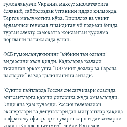
гумонланувчи Украина махсус хизматларига
ёлланиб, тайёрловдан ўтганини иддао қилмоқда.
Тергов маълумотига кўра, Кириллов ва унинг
ёрдамчиси генерал яшайдиган уй подъези ёнида
турган электр самокатга жойланган қурилма
портлаши натижасида ўлган.
ФСБ гумонланувчининг “айбини тан олгани”
видеосини эъон қилди. Кадрларда юзлари
тилинган эркак унга “100 минг доллар ва Европа
паспорти” ваъда қилинганини айтади.
“Сўнгги пайтларда Россия сиёсатчилари орасида
мигрантларга қарши риторика жуда оммалашди.
Энди яна ҳам кучаяди. Россия телевизион
экспертлари ва депутатларидан мигрантлар ҳақида
нафратомуз фикрлар ва уларга қарши даъватларни
янада кўпроқ эшитамиз”, дейди Илҳомов.