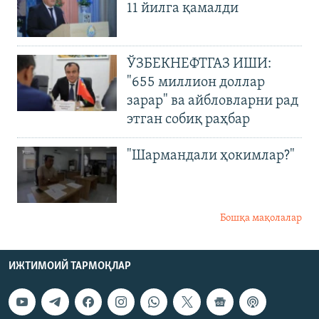
11 йилга қамалди
ЎЗБЕКНЕФТГАЗ ИШИ:
"655 миллион доллар
зарар" ва айбловларни рад
этган собиқ раҳбар
"Шармандали ҳокимлар?"
Бошқа мақолалар
ИЖТИМОИЙ ТАРМОҚЛАР