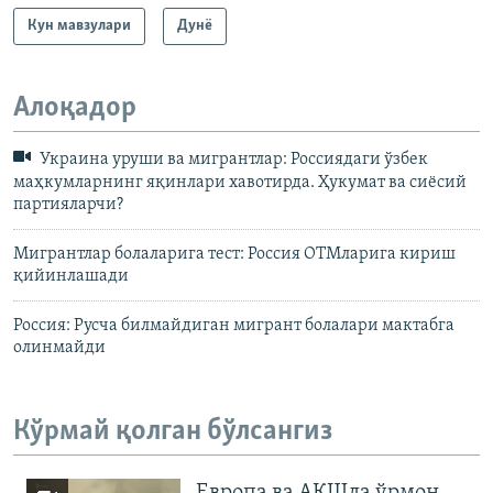
Кун мавзулари
Дунë
Алоқадор
Украина уруши ва мигрантлар: Россиядаги ўзбек
маҳкумларнинг яқинлари хавотирда. Ҳукумат ва сиёсий
партияларчи?
Мигрантлар болаларига тест: Россия ОТМларига кириш
қийинлашади
Россия: Русча билмайдиган мигрант болалари мактабга
олинмайди
Кўрмай қолган бўлсангиз