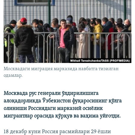
Москвадаги миграция марказида навбатга тизилган
одамлар.
Москвада рус генерали ўлдирилишига
алоқадорликда Ўзбекистон фуқаросининг қўлга
олиниши Россиядаги марказий осиёлик
мигрантлар орасида қўрқув ва ваҳима уйғотди.
18 декабр куни Россия расмийлари 29 ёшли