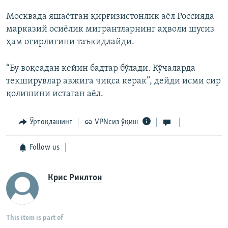
Москвада яшаётган қирғизистонлик аёл Россияда
марказий осиёлик мигрантларнинг аҳволи шусиз
ҳам оғирлигини таъкидлайди.
“Бу воқеадан кейин бадтар бўлади. Кўчаларда
текширувлар авжига чиқса керак”, дейди исми сир
қолишини истаган аёл.
Ўртоқлашинг
VPNсиз ўқиш
Follow us
Крис Риклтон
This item is part of