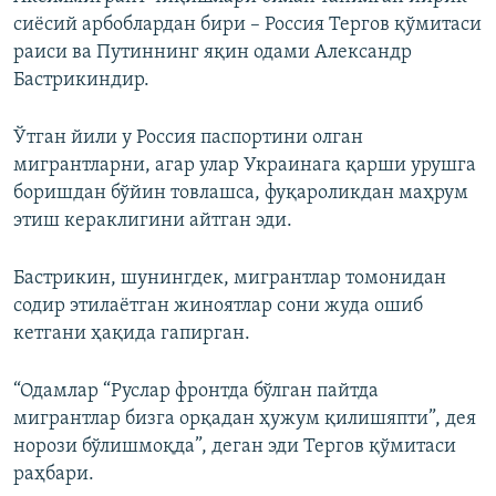
сиёсий арбоблардан бири – Россия Тергов қўмитаси
раиси ва Путиннинг яқин одами Александр
Бастрикиндир.
Ўтган йили у Россия паспортини олган
мигрантларни, агар улар Украинага қарши урушга
боришдан бўйин товлашса, фуқароликдан маҳрум
этиш кераклигини айтган эди.
Бастрикин, шунингдек, мигрантлар томонидан
содир этилаётган жиноятлар сони жуда ошиб
кетгани ҳақида гапирган.
“Одамлар “Руслар фронтда бўлган пайтда
мигрантлар бизга орқадан ҳужум қилишяпти”, дея
норози бўлишмоқда”, деган эди Тергов қўмитаси
раҳбари.