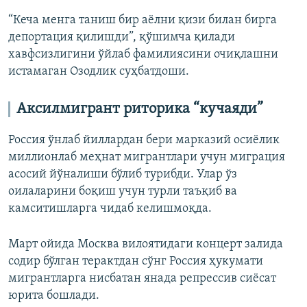
“Кеча менга таниш бир аёлни қизи билан бирга
депортация қилишди”, қўшимча қилади
хавфсизлигини ўйлаб фамилиясини очиқлашни
истамаган Озодлик суҳбатдоши.
А
ксилмигрант
риторика
“кучаяди”
Россия ўнлаб йиллардан бери марказий осиёлик
миллионлаб меҳнат мигрантлари учун миграция
асосий йўналиши бўлиб турибди. Улар ўз
оилаларини боқиш учун турли таъқиб ва
камситишларга чидаб келишмоқда.
Март ойида Москва вилоятидаги концерт залида
содир бўлган терактдан сўнг Россия ҳукумати
мигрантларга нисбатан янада репрессив сиёсат
юрита бошлади.