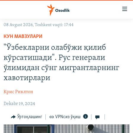
Линклар
Бош
мавзуларга
08 Avgust 2026, Toshkent vaqti: 17:44
ўтинг
OZODLIK SURISHTIRUVLARI
Асосий
КУН МАВЗУЛАРИ
OZODVIDEO
навигацияга
"Ўзбекларни олабўжи қилиб
ўтинг
OZODARXIV
кўрсатишади". Рус генерали
Қидиришга
ўтинг
ўлимидан сўнг мигрантларнинг
На русском
хавотирлари
ИЖТИМОИЙ ТАРМОҚЛАР
Крис Риклтон
Dekabr 19, 2024
Ўртоқлашинг
VPNсиз ўқиш
Озодлик бошқа тилларда