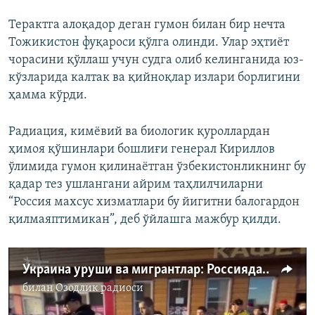
Терактга алоқадор деган гумон билан бир нечта
Тожикистон фуқароси қўлга олинди. Улар эҳтиёт
чорасини қўллаш учун судга олиб келинганида юз-
кўзларида калтак ва қийноқлар излари борлигини
ҳамма кўрди.
Радиация, кимёвий ва биологик қуроллардан
ҳимоя қўшинлари бошлиғи генерал Кириллов
ўлимида гумон қилинаётган ўзбекистонликнинг бу
қадар тез ушлангани айрим таҳлилчиларни
“Россия махсус хизматлари бу йигитни балогардон
қилмаяптимикан”, деб ўйлашга мажбур қилди.
Украина уруши ва мигрантлар: Россиядаги ўзбек маҳкумларнинг яқинлари хавотирда. Ҳукумат ва сиёсий партияларчи?
билан
Озодлик радиоси