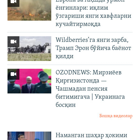
Европа ва АҚШда ўрмон
ёнғинлари: иқлим
ўзгариши янги хавфларни
кучайтирмоқда
Wildberries’га янги зарба,
Трамп Эрон бўйича баёнот
қилди
OZODNEWS: Мирзиёев
Қирғизистонда —
Чашмадан пенсия
битимигача | Украинага
босқин
Бошқа видеолар
Наманган шаҳар ҳокими