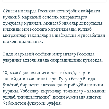
Сўнгги йилларда Россияда ксенофобия кайфияти
кучайиб, марказий осиёлик мигрантларга
ҳужумлар кўпайди. Минглаб одамлар депортация
қилинди ёки Россияга киритилмади. Кўплаб
мигрантлар таҳдидлар ва шафқатсиз муносабатдан
шикоят қилишяпти.
Энди марказий осиёлик мигрантлар Россияда
уларнинг аҳволи янада оғирлашишини кутмоқда.
“Ҳамма ёқда полиция автозак (маҳбусларни
ташийдиган машина)лари. Бугун бозор ёнидан
ўтаётиб, бир нечта автозак қантариб қўйилганини
кўрдим. Ўзбеклар, қирғизлар, тожиклар – ҳаммани
ушлаб, тиқишаётганди”, дейди Москвада яшовчи
Ўзбекистон фуқароси Зулфия.