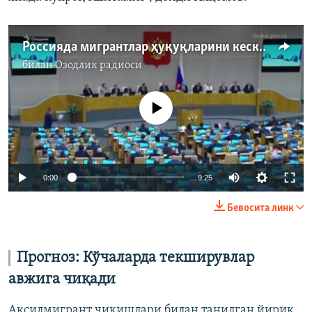
Россияда мигрантлар ҳуқуқларини кескин чекловчи қонун қабул қилинди
билан
Озодлик радиоси
Айни дамда медиа-манба мавжуд эмас
Auto
0:00
9:25
240p
Бевосита линк
360p
Auto
240p
360p
480p
480p
Прогноз
:
Кўчаларда текширувлар
720p
авжига чиқади
720p
1080p
1080p
Аксилмигрант чиқишлари билан танилган йирик