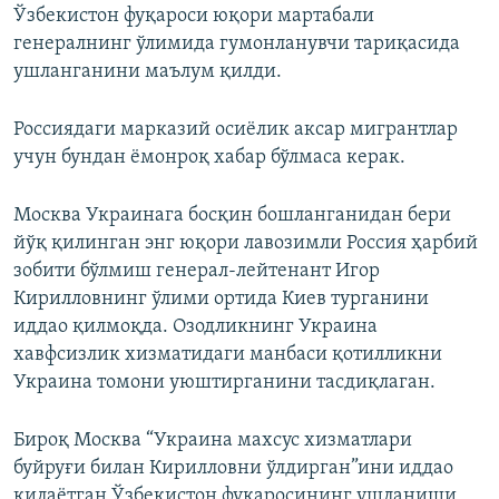
Ўзбекистон фуқароси юқори мартабали
генералнинг ўлимида гумонланувчи тариқасида
ушланганини маълум қилди.
Россиядаги марказий осиёлик аксар мигрантлар
учун бундан ёмонроқ хабар бўлмаса керак.
Москва Украинага босқин бошланганидан бери
йўқ қилинган энг юқори лавозимли Россия ҳарбий
зобити бўлмиш генерал-лейтенант Игор
Кирилловнинг ўлими ортида Киев турганини
иддао қилмоқда. Озодликнинг Украина
хавфсизлик хизматидаги манбаси қотилликни
Украина томони уюштирганини тасдиқлаган.
Бироқ Москва “Украина махсус хизматлари
буйруғи билан Кирилловни ўлдирган”ини иддао
қилаётган Ўзбекистон фуқаросининг ушланиши