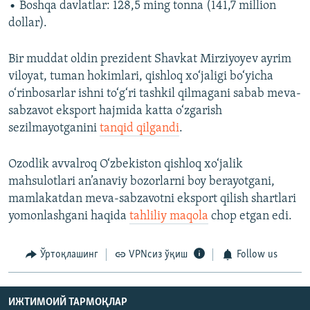
• Boshqa davlatlar: 128,5 ming tonna (141,7 million
dollar).
Bir muddat oldin prezident Shavkat Mirziyoyev ayrim
viloyat, tuman hokimlari, qishloq xo‘jaligi bo‘yicha
o‘rinbosarlar ishni to‘g‘ri tashkil qilmagani sabab meva-
sabzavot eksport hajmida katta o‘zgarish
sezilmayotganini
tanqid qilgandi
.
Ozodlik avvalroq O‘zbekiston qishloq xo‘jalik
mahsulotlari an’anaviy bozorlarni boy berayotgani,
mamlakatdan meva-sabzavotni eksport qilish shartlari
yomonlashgani haqida
tahliliy maqola
chop etgan edi.
Ўртоқлашинг
VPNсиз ўқиш
Follow us
ИЖТИМОИЙ ТАРМОҚЛАР