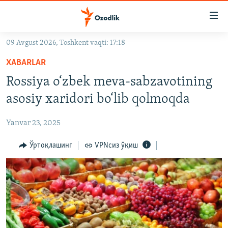
Линклар
Бош
мавзуларга
09 Avgust 2026, Toshkent vaqti: 17:18
ўтинг
OZODLIK SURISHTIRUVLARI
Асосий
XABARLAR
OZODVIDEO
навигацияга
Rossiya o‘zbek meva-sabzavotining
ўтинг
OZODARXIV
asosiy xaridori bo‘lib qolmoqda
Қидиришга
ўтинг
На русском
Yanvar 23, 2025
ИЖТИМОИЙ ТАРМОҚЛАР
Ўртоқлашинг
VPNсиз ўқиш
Озодлик бошқа тилларда