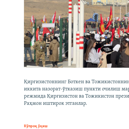
Қирғизистоннинг Боткен ва Тожикистоннинг
иккита назорат-ўтказиш пункти очилиш мар
режмида Қирғизистон ва Тожикистон през
Раҳмон иштирок этганлар.
Кўпроқ ўқиш