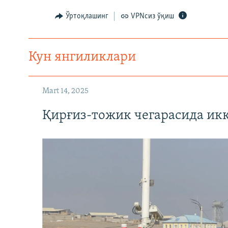
Ўртоқлашинг
VPNсиз ўқиш
Кун янгиликлари
Mart 14, 2025
Қирғиз-тожик чегарасида ик