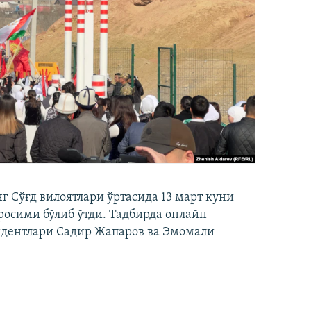
 Сўғд вилоятлари ўртасида 13 март куни
осими бўлиб ўтди. Тадбирда онлайн
идентлари Садир Жапаров ва Эмомали