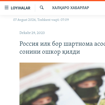
Линклар
ХАЛҚАРО ХАБАРЛАР
LOYIHALAR
Бош
мавзуларга
Излаш
07 Avgust 2026, Toshkent vaqti: 07:09
OZODLIK SURISHTIRUVLARI
ўтинг
Асосий
OZODVIDEO
Dekabr 29, 2023
навигацияга
OZODARXIV
ўтинг
Россия илк бор шартнома асо
Қидиришга
сонини ошкор қилди
ўтинг