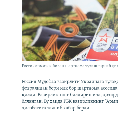
Россия армияси билан шартнома тузиш тарғиб қил
Россия Мудофаа вазирлиги Украинага тўлақ
февралидан бери илк бор шартнома асосида
қилди. Вазирликнинг билдиришича, ҳозирд
ёлланган. Бу ҳақда РБК вазирликнинг “Арм
ҳисоботига таяниб хабар берди.