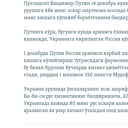
Президент Владимир Путин 14 декабрь кун
урушига 486 минг аскар шартнома асосида ё
минг кишига кўпайиб бораётганини билдир
Путинга кўра, бугунги кунда армияга ёлла
қилмоқда, Украинага киритилган Россия қўш
1 декабрда Путин Россия армияси харбий х
кишига кўпайтириш тўғрисидаги фармонни 
бу билан Қуролли Кучларда хизмат қилаётга
етади, улардан 1 миллион 320 мингги Мудо
Украина урушида ўлганларнинг исм-шарифл
Би-би-си рус хизматининг билдиришича, 20
Украинада камида 80 минг рус аскари ҳало
яраланган ва улар хизмат ўташдан озод қил