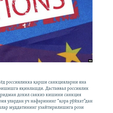
иёд россияликка қарши санкцияларни яна
ришишга яқинлашди. Даставвал россиялик
Фридман дохил саккиз кишини санкция
ия улардан уч нафарининг “қора рўйхат”дан
лар муддатининг узайтирилишига рози