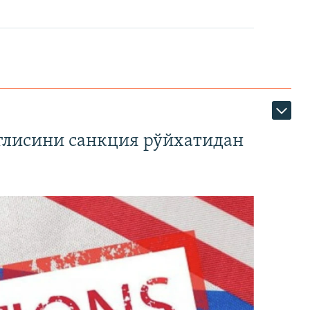
глисини санкция рўйхатидан