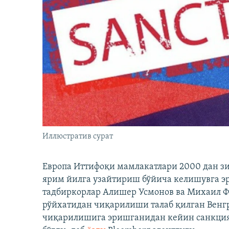
Иллюстратив сурат
Европа Иттифоқи мамлакатлари 2000 дан з
ярим йилга узайтириш бўйича келишувга э
тадбиркорлар Алишер Усмонов ва Михаил 
рўйхатидан чиқарилиши талаб қилган Венгр
чиқарилишига эришганидан кейин санкция