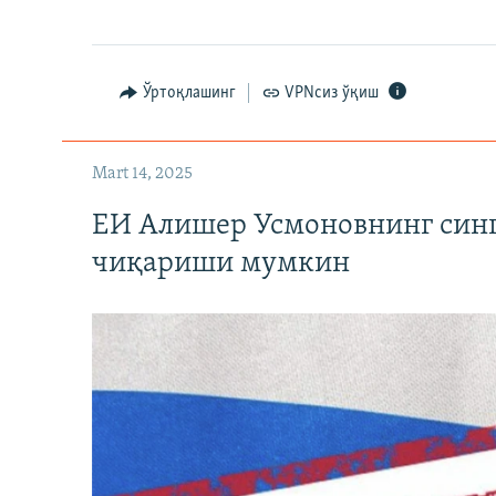
Ўртоқлашинг
VPNсиз ўқиш
Mart 14, 2025
ЕИ Алишер Усмоновнинг син
чиқариши мумкин