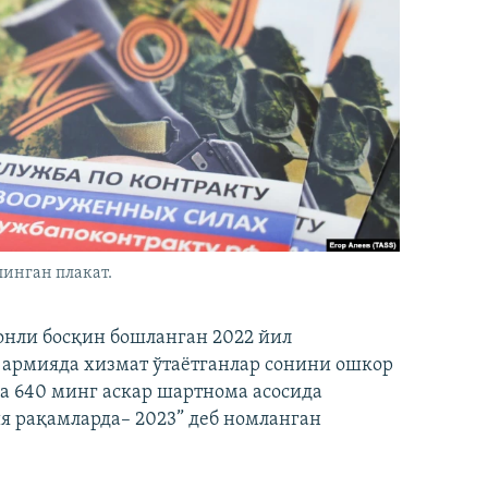
инган плакат.
онли босқин бошланган 2022 йил
 армияда хизмат ўтаётганлар сонини ошкор
а 640 минг аскар шартнома асосида
ия рақамларда– 2023” деб номланган