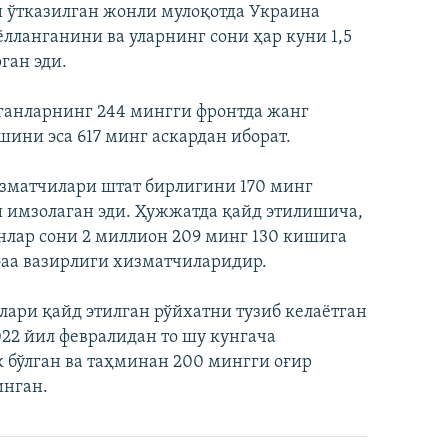
и ўтказилган жонли мулоқотда Украина
лланганини ва уларнинг сони ҳар куни 1,5
ган эди.
нганларнинг 244 мингги фронтда жанг
ини эса 617 минг аскардан иборат.
изматчилари штат бирлигини 170 минг
имзолаган эди. Ҳужжатда қайд этилишича,
нлар сони 2 миллион 209 минг 130 кишига
фаа вазирлиги хизматчиларидир.
ари қайд этилган рўйхатни тузиб келаётган
22 йил февралидан то шу кунгача
к бўлган ва таҳминан 200 мингги оғир
инган.