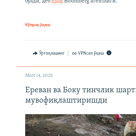
бўлди, деб
ёзди
Bloomberg агентлиги.
Кўпроқ ўқиш
Ўртоқлашинг
VPNсиз ўқиш
Mart 14, 2025
Ереван ва Боку тинчлик шар
мувофиқлаштиришди