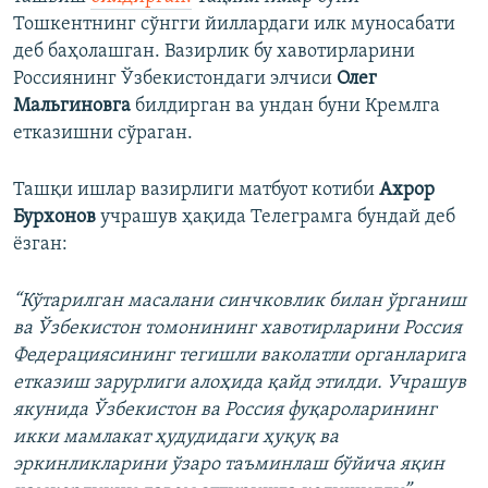
Тошкентнинг сўнгги йиллардаги илк муносабати
деб баҳолашган. Вазирлик бу хавотирларини
Россиянинг Ўзбекистондаги элчиси
Олег
Мальгиновга
билдирган ва ундан буни Кремлга
етказишни сўраган.
Ташқи ишлар вазирлиги матбуот котиби
Ахрор
Бурхонов
учрашув ҳақида Телеграмга бундай деб
ёзган:
“Кўтарилган масалани синчковлик билан ўрганиш
ва Ўзбекистон томонининг хавотирларини Россия
Федерациясининг тегишли ваколатли органларига
етказиш зарурлиги алоҳида қайд этилди. Учрашув
якунида Ўзбекистон ва Россия фуқароларининг
икки мамлакат ҳудудидаги ҳуқуқ ва
эркинликларини ўзаро таъминлаш бўйича яқин