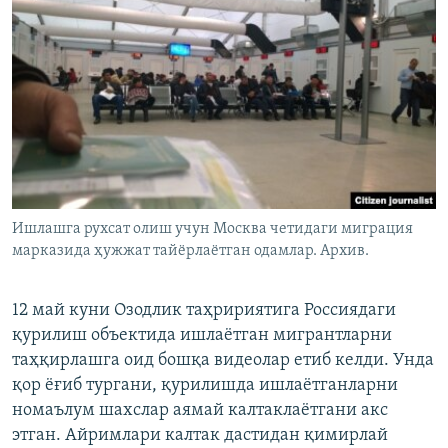
Ишлашга рухсат олиш учун Москва четидаги миграция
марказида ҳужжат тайёрлаётган одамлар. Архив.
12 май куни Озодлик таҳририятига Россиядаги
қурилиш объектида ишлаётган мигрантларни
таҳқирлашга оид бошқа видеолар етиб келди. Унда
қор ёғиб тургани, қурилишда ишлаётганларни
номаълум шахслар аямай калтаклаётгани акс
этган. Айримлари калтак дастидан қимирлай