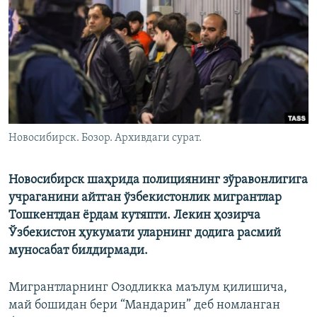
Новосибирск. Бозор. Архивдаги сурат.
Новосибирск шаҳрида полициянинг зўравонлигига
учраганини айтган ўзбекистонлик мигрантлар
Тошкентдан ёрдам кутяпти. Лекин ҳозирча
Ўзбекистон ҳукумати уларнинг додига расмий
муносабат билдирмади.
Мигрантларнинг Озодликка маълум қилишича,
май бошидан бери “Мандарин” деб номланган