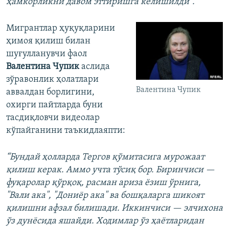
ҳамкорликни давом эттиришга келишилди”.
Мигрантлар ҳуқуқларини
ҳимоя қилиш билан
шуғулланувчи фаол
Валентина Чупик
аслида
зўравонлик ҳолатлари
Валентина Чупик
аввалдан борлигини,
охирги пайтларда буни
тасдиқловчи видеолар
кўпайганини таъкидлаяпти:
“Бундай ҳолларда Тергов қўмитасига мурожаат
қилиш керак. Аммо учта тўсиқ бор. Биринчиси —
фуқаролар қўрқоқ, расман ариза ёзиш ўрнига,
"Вали ака", "Дониёр ака" ва бошқаларга шикоят
қилишни афзал билишади. Иккинчиси — элчихона
ўз дунёсида яшайди. Ходимлар ўз ҳаётларидан