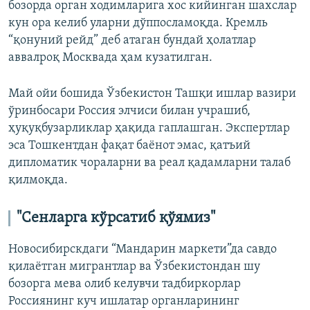
бозорда орган ходимларига хос кийинган шахслар
кун ора келиб уларни дўппосламоқда. Кремль
“қонуний рейд” деб атаган бундай ҳолатлар
аввалроқ Москвада ҳам кузатилган.
Май ойи бошида Ўзбекистон Ташқи ишлар вазири
ўринбосари Россия элчиси билан учрашиб,
ҳуқуқбузарликлар ҳақида гаплашган. Экспертлар
эса Тошкентдан фақат баёнот эмас, қатъий
дипломатик чораларни ва реал қадамларни талаб
қилмоқда.
"Сенларга кўрсатиб қўямиз"
Новосибирскдаги “Мандарин маркети”да савдо
қилаётган мигрантлар ва Ўзбекистондан шу
бозорга мева олиб келувчи тадбиркорлар
Россиянинг куч ишлатар органларининг