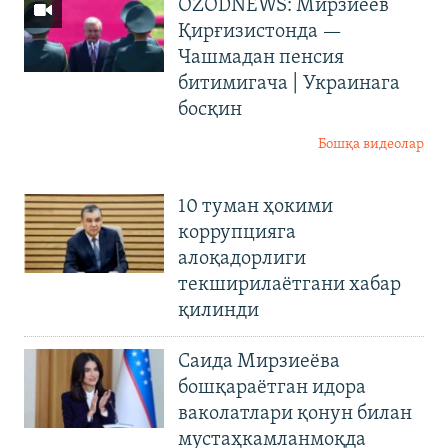
OZODNEWS: Мирзиёев
Қирғизистонда —
Чашмадан пенсия
битимигача | Украинага
босқин
Бошқа видеолар
10 туман ҳокими
коррупцияга
алоқадорлиги
текширилаётгани хабар
қилинди
Саида Мирзиеёва
бошқараётган идора
ваколатлари қонун билан
мустаҳкамланмоқда