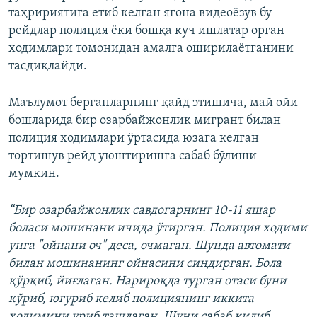
таҳририятига етиб келган ягона видеоёзув бу
рейдлар полиция ёки бошқа куч ишлатар орган
ходимлари томонидан амалга оширилаётганини
тасдиқлайди.
Маълумот берганларнинг қайд этишича, май ойи
бошларида бир озарбайжонлик мигрант билан
полиция ходимлари ўртасида юзага келган
тортишув рейд уюштиришга сабаб бўлиши
мумкин.
“Бир озарбайжонлик савдогарнинг 10-11 яшар
боласи мошинани ичида ўтирган. Полиция ходими
унга "ойнани оч" деса, очмаган. Шунда автомати
билан мошинанинг ойнасини синдирган. Бола
қўрқиб, йиғлаган. Нарироқда турган отаси буни
кўриб, югуриб келиб полициянинг иккита
ходимини уриб ташлаган. Шуни сабаб қилиб