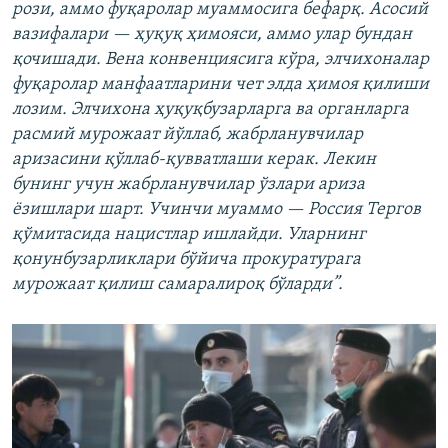
рози, аммо фуқаролар муаммосига бефарқ. Асосий
вазифалари — ҳуқуқ ҳимояси, аммо улар бундан
қочишади. Вена конвенциясига кўра, элчихоналар
фуқаролар манфаатларини чет элда ҳимоя қилиши
лозим. Элчихона ҳуқуқбузарларга ва органларга
расмий мурожаат йўллаб, жабрланувчилар
аризасини қўллаб-қувватлаши керак. Лекин
бунинг учун жабрланувчилар ўзлари ариза
ёзишлари шарт. Учинчи муаммо — Россия Тергов
қўмитасида нацистлар ишлайди. Уларнинг
қонунбузарликлари бўйича прокуратурага
мурожаат қилиш самаралироқ бўларди”.