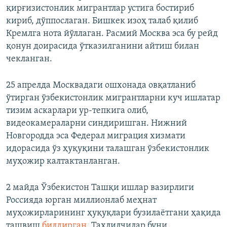
қирғизистонлик мигрантлар устига бостириб
кириб, дўппослаган. Бишкек изоҳ талаб қилиб
Кремлга нота йўллаган. Расмий Москва эса бу рейд
қонун доирасида ўтказилганини айтиш билан
чекланган.
25 апрелда Москвадаги ошхонада овқатланиб
ўтирган ўзбекистонлик мигрантларни куч ишлатар
тизим аскарлари ур-тепкига олиб,
видеокамераларни синдиришган. Нижний
Новгородда эса Федерал миграция хизмати
идорасида ўз ҳуқуқини талашган ўзбекистонлик
муҳожир калтактанланган.
2 майда
Ўзбекистон Ташқи ишлар вазирлиги
Россияда юрган миллионлаб меҳнат
муҳожирларининг ҳуқуқлари бузилаётгани ҳақида
ташвиш
билдирган.
Таҳлилчилар буни