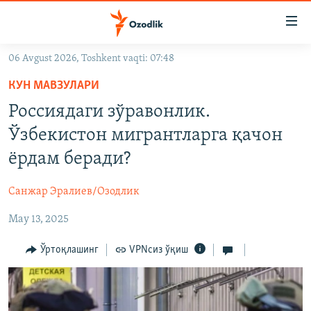
Линклар
Бош
мавзуларга
06 Avgust 2026, Toshkent vaqti: 07:48
ўтинг
OZODLIK SURISHTIRUVLARI
Асосий
КУН МАВЗУЛАРИ
OZODVIDEO
навигацияга
Россиядаги зўравонлик.
ўтинг
OZODARXIV
Ўзбекистон мигрантларга қачон
Қидиришга
ўтинг
ёрдам беради?
На русском
Санжар Эралиев/Озодлик
ИЖТИМОИЙ ТАРМОҚЛАР
May 13, 2025
Ўртоқлашинг
VPNсиз ўқиш
Озодлик бошқа тилларда