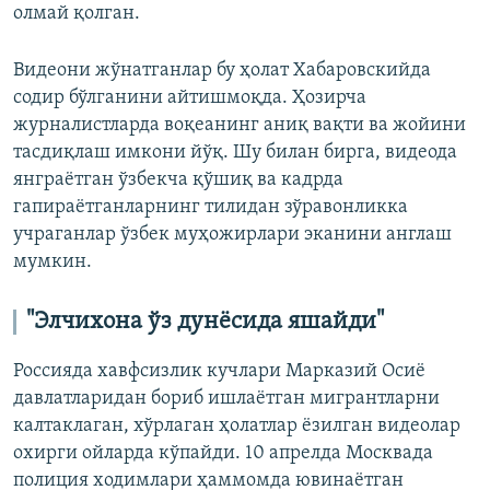
олмай қолган.
Видеони жўнатганлар бу ҳолат Хабаровскийда
содир бўлганини айтишмоқда. Ҳозирча
журналистларда воқеанинг аниқ вақти ва жойини
тасдиқлаш имкони йўқ. Шу билан бирга, видеода
янграётган ўзбекча қўшиқ ва кадрда
гапираётганларнинг тилидан зўравонликка
учраганлар ўзбек муҳожирлари эканини англаш
мумкин.
"Элчихона ўз дунёсида яшайди"
Россияда хавфсизлик кучлари Марказий Осиё
давлатларидан бориб ишлаётган мигрантларни
калтаклаган, хўрлаган ҳолатлар ёзилган видеолар
охирги ойларда кўпайди. 10 апрелда Москвада
полиция ходимлари ҳаммомда ювинаётган