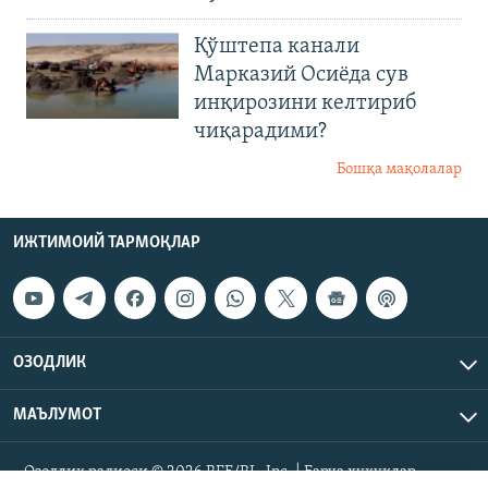
Қўштепа канали
Марказий Осиёда сув
инқирозини келтириб
чиқарадими?
Бошқа мақолалар
ИЖТИМОИЙ ТАРМОҚЛАР
ОЗОДЛИК
МАЪЛУМОТ
Озодлик радиоси © 2026 RFE/RL, Inc. | Барча ҳуқуқлар