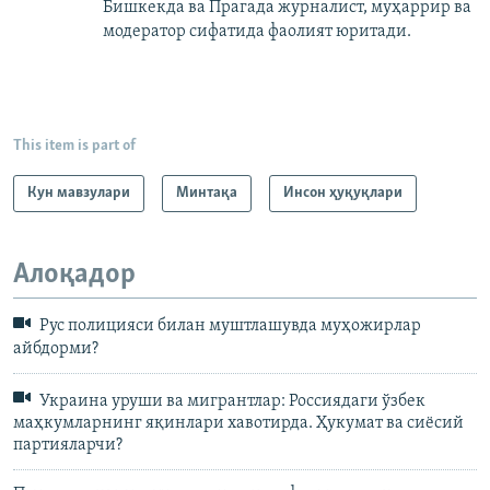
Бишкекда ва Прагада журналист, муҳаррир ва
модератор сифатида фаолият юритади.
This item is part of
Кун мавзулари
Минтақа
Инсон ҳуқуқлари
Алоқадор
Рус полицияси билан муштлашувда муҳожирлар
айбдорми?
Украина уруши ва мигрантлар: Россиядаги ўзбек
маҳкумларнинг яқинлари хавотирда. Ҳукумат ва сиёсий
партияларчи?