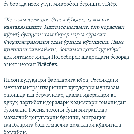
бу борада изоҳ учун микрофон беришга тайёр.
“Ҳеч ким келмади. Эгаси йўқдек, ҳаммани
калтаклашяпти. Илтимос қиламиз, бир чорасини
кўриб, булардан ҳам бирор нарса сўрасин.
Фуқароларимизни одам ўрнида кўришсин. Нима
қилишни билмаймиз, бошимиз қотиб турибди” -
дея илтимос қилди Новосбирск шаҳридаги бозорда
азият чеккан
Илёсбек.
Инсон ҳуқуқлари фаолларига кўра, Россиядаги
меҳнат мигрантларининг ҳуқуқлари мунтазам
равишда иш берувчилар, давлат идоралари ва
ҳуқуқ-тартибот идоралари ходимлари томонидан
бузилади. Россия томони буни мигрантлар
маҳаллий қонунларни бузиши, миграция
талабларига бош эгмаслик ҳолатлари кўплигига
боғлайди.