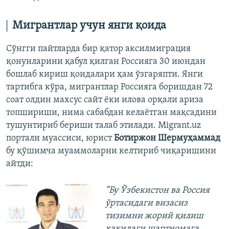
Мигрантлар учун янги қоида
Сўнгги пайтларда бир қатор аксилмиграция
қонунларини қабул қилган Россияга 30 июндан
бошлаб кириш қоидалари ҳам ўзгаряпти. Янги
тартибга кўра, мигрантлар Россияга боришдан 72
соат олдин махсус сайт ёки илова орқали ариза
топшириши, нима сабабдан келаётган мақсадини
тушунтириб бериши талаб этилади. Migrant.uz
портали муассиси, юрист
Ботиржон Шермуҳаммад
бу қўшимча муаммоларни келтириб чиқаришини
айтди:
“Бу Ўзбекистон ва Россия
ўртасидаги визасиз
тизимни жорий қилиш
ҳақидаги шартномага