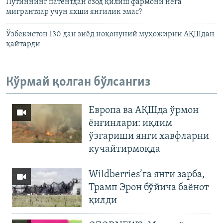
Путиннинг патентдан озод қилиш фармони нега
мигрантлар учун яхши янгилик эмас?
Ўзбекистон 130 дан зиёд ноқонуний муҳожирни АҚШдан
қайтарди
Кўрмай қолган бўлсангиз
Европа ва АҚШда ўрмон
ёнғинлари: иқлим
ўзгариши янги хавфларни
кучайтирмоқда
Wildberries’га янги зарба,
Трамп Эрон бўйича баёнот
қилди