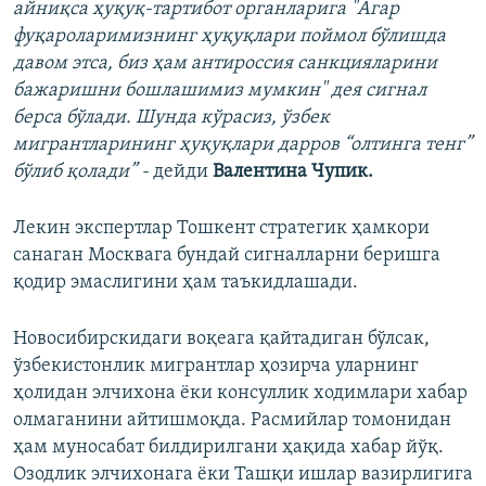
айниқса ҳуқуқ-тартибот органларига "Агар
фуқароларимизнинг ҳуқуқлари поймол бўлишда
давом этса, биз ҳам антироссия санкцияларини
бажаришни бошлашимиз мумкин" дея сигнал
берса бўлади. Шунда кўрасиз, ўзбек
мигрантларининг ҳуқуқлари дарров “олтинга тенг”
бўлиб қолади” -
дейди
Валентина Чупик.
Лекин экспертлар Тошкент стратегик ҳамкори
санаган Москвага бундай сигналларни беришга
қодир эмаслигини ҳам таъкидлашади.
Новосибирcкидаги воқеага қайтадиган бўлсак,
ўзбекистонлик мигрантлар ҳозирча уларнинг
ҳолидан элчихона ёки консуллик ходимлари хабар
олмаганини айтишмоқда. Расмийлар томонидан
ҳам муносабат билдирилгани ҳақида хабар йўқ.
Озодлик элчихонага ёки Ташқи ишлар вазирлигига