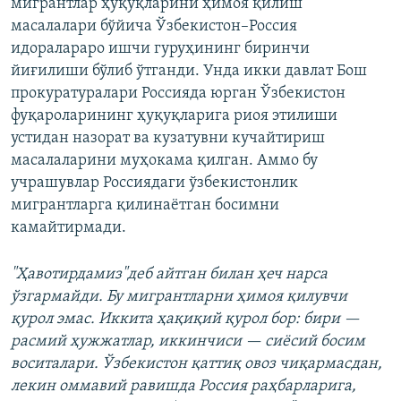
мигрантлар ҳуқуқларини ҳимоя қилиш
масалалари бўйича Ўзбекистон–Россия
идоралараро ишчи гуруҳининг биринчи
йиғилиши бўлиб ўтганди. Унда икки давлат Бош
прокуратуралари Россияда юрган Ўзбекистон
фуқароларининг ҳуқуқларига риоя этилиши
устидан назорат ва кузатувни кучайтириш
масалаларини муҳокама қилган. Аммо бу
учрашувлар Россиядаги ўзбекистонлик
мигрантларга қилинaётган босимни
камайтирмади.
"Ҳавотирдамиз"деб айтган билан ҳеч нарса
ўзгармайди. Бу мигрантларни ҳимоя қилувчи
қурол эмас. Иккита ҳақиқий қурол бор: бири —
расмий ҳужжатлар, иккинчиси — сиёсий босим
воситалари. Ўзбекистон қаттиқ овоз чиқармасдан,
лекин оммавий равишда Россия раҳбарларига,