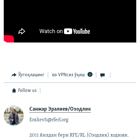
Ўртоқлашинг
VPNсиз ўқиш
Follow us
Санжар Эралиев/Озодлик
EralievS@rferl.org
2011 йилдан бери RFE/RL (Озодлик) ходими.