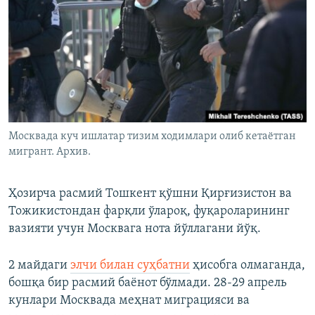
Москвада куч ишлатар тизим ходимлари олиб кетаётган
мигрант. Архив.
Ҳозирча расмий Тошкент қўшни Қирғизистон ва
Тожикистондан фарқли ўлароқ, фуқароларининг
вазияти учун Москвага нота йўллагани йўқ.
2 майдаги
элчи билан суҳбатни
ҳисобга олмаганда,
бошқа бир расмий баёнот бўлмади. 28-29 апрель
кунлари Москвада меҳнат миграцияси ва