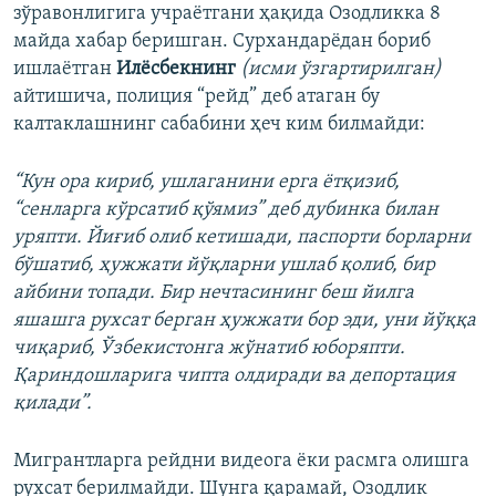
зўравонлигига учраётгани ҳақида Озодликка 8
майда хабар беришган. Сурхандарёдан бориб
ишлаётган
Илёсбекнинг
(исми ўзгартирилган)
айтишича, полиция “рейд” деб атаган бу
калтаклашнинг сабабини ҳеч ким билмайди:
“Кун ора кириб, ушлаганини ерга ётқизиб,
“сенларга кўрсатиб қўямиз” деб дубинка билан
уряпти. Йиғиб олиб кетишади, паспорти борларни
бўшатиб, ҳужжати йўқларни ушлаб қолиб, бир
айбини топади. Бир нечтасининг беш йилга
яшашга рухсат берган ҳужжати бор эди, уни йўққа
чиқариб, Ўзбекистонга жўнатиб юборяпти.
Қариндошларига чипта олдиради ва депортация
қилади”.
Мигрантларга рейдни видеога ёки расмга олишга
рухсат берилмайди. Шунга қарамай, Озодлик