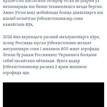
қўшаётган ҳиссасини эътироф этган ва уларни ўз
ватанларида иш билан таъминлашга ваъда берган.
Аммо ўтган вақт мобайнида бошқа давлатларга иш
ишлаб кетаётган ўзбекистонликлар сони
камайгани йўқ.
2024 йил якунидаги расмий маълумотларга кўра,
ҳозир Россияда юрган ўзбекистонлик меҳнат
мигрантлари сони 1 миллион 800 минг атрофида.
Лекин бу рақам Россиянинг Украинага босқини
сабаб пасайгани айтилади. Бунга қадар
ўзбекистонликлар расман 2 ярим миллион
атрофида эди.