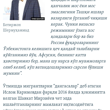
қанчалик мос ёки мос
эмаслигини Ташқи ишлар
вазирлиги ўрганиб чиқиши
керак. Чунки визасиз
Ботиржон
режимнинг ўзига хос
Шермуҳаммад
қоидалари бор ва биз
Россия фуқароларининг
Ўзбекистонга келишига ҳеч қандай талабларни
қўйганимиз йўқ. Афсуски, бизнинг катта
ҳавотиримиз бор, мана шу нарса кўп муаммоларга
олиб келиб, кўп ватандошларимиз сарсон бўлиши
мумкин”.
Ўтмишда мигрантларни “дангасалар” деб атаган
Ислом Каримовдан фарқли 2016 йилда ҳокимиятга
келган Шавкат Мирзиёев чет элда
ишлаётганларнинг мамлакат иқтисодиётига