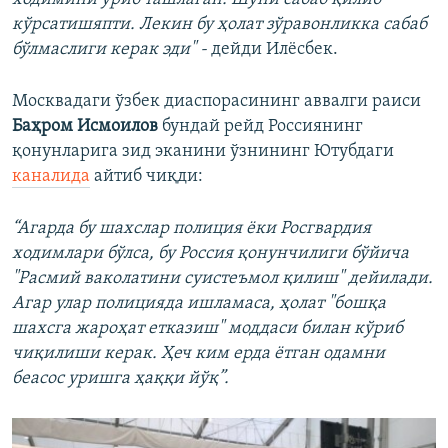
кўрсатишяпти. Лекин бу ҳолат зўравонликка сабаб
бўлмаслиги керак эди" -
дейди Илёсбек.
Москвадаги ўзбек диаспорасининг аввалги раиси
Баҳром Исмоилов
бундай рейд Россиянинг
қонунларига зид эканини ўзнининг Ютубдаги
каналида
айтиб чиқди:
“Агарда бу шахслар полиция ёки Росгвардия
ходимлари бўлса, бу Россия қонунчилиги бўйича
"Расмий ваколатини суистеъмол қилиш" дейилади.
Агар улар полицияда ишламаса, ҳолат "бошқа
шахсга жароҳат етказиш" моддаси билан кўриб
чиқилиши керак. Ҳеч ким ерда ётган одамни
беасос уришга ҳаққи йўқ”.