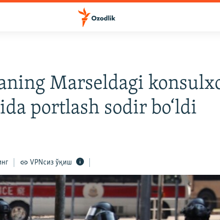
aning Marseldagi konsulx
da portlash sodir bo‘ldi
инг
VPNсиз ўқиш