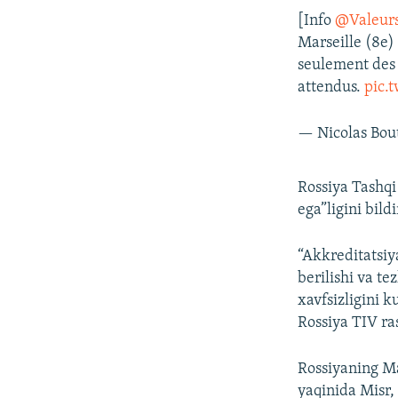
[Info
@Valeur
Marseille (8e)
seulement des 
attendus.
pic.
— Nicolas Bou
Rossiya Tashqi 
ega”ligini bild
“Akkreditatsiy
berilishi va t
xavfsizligini k
Rossiya TIV ra
Rossiyaning M
yaqinida Misr