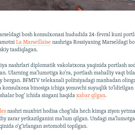
rseldagi bosh konsulxonasi hududida 24-fevral kuni portl
lumotni
La Marseillaise
nashriga Rossiyaning Marseldagi bo
skiy tasdiqlagan.
iya nashrlari diplomatik vakolatxona yaqinida portlash sod
an. Ularning ma’lumotiga ko‘ra, portlash mahalliy vaqt bila
o‘y bergan. BFMTV telekanali politsiyadagi manbadan olin
 konsulxona binosiga ichiga yonuvchi suyuqlik to‘ldirilgan 
ishalar bog‘ ichida singani haqida
xabar qilgan
.
les
nashri muxbiri hodisa chog‘ida hech kimga ziyon yetma
iy zarar yetkazilganini ma’lum qilgan. Undagi ma’lumotga 
inida o‘g‘irlangan avtomobil topilgan.