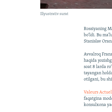
Illyustrativ surat
Rossiyaning Ma
bo‘ldi. Bu ma’
Stanislav Oran
Avvalroq Frans
haqida yozishg
soat 8 larda r
tayangan holda
otilgani, bu sh
Valeurs Actuel
faqatgina modd
konsulxona yaq