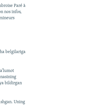
mbroise Paré à
n nos infos,
émineurs
ha belgilariga
ma’lumot
onasining
eya bildirgan
ashgan. Uning