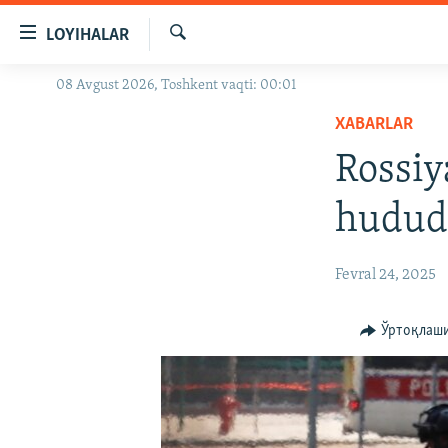
Линклар
LOYIHALAR
Бош
мавзуларга
Излаш
08 Avgust 2026, Toshkent vaqti: 00:01
OZODLIK SURISHTIRUVLARI
ўтинг
Асосий
XABARLAR
OZODVIDEO
навигацияга
Rossiy
OZODARXIV
ўтинг
Қидиришга
hududi
ўтинг
Fevral 24, 2025
Ўртоқлаш