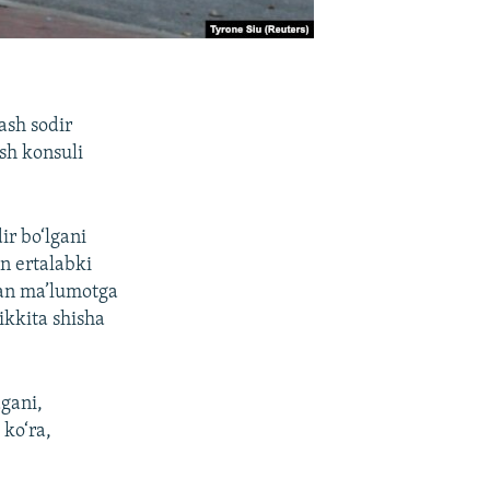
ash sodir
sh konsuli
ir bo‘lgani
n ertalabki
gan ma’lumotga
ikkita shisha
gani,
ko‘ra,