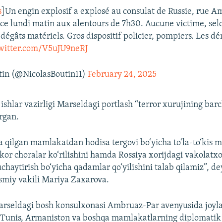
s
]Un engin explosif a explosé au consulat de Russie, rue A
 ce lundi matin aux alentours de 7h30. Aucune victime, selo
dégâts matériels. Gros dispositif policier, pompiers. Les d
twitter.com/V5uJU9neRJ
tin (@NicolasBoutin11)
February 24, 2025
ishlar vazirligi Marseldagi portlash “terror xurujining barc
irgan.
a qilgan mamlakatdan hodisa tergovi bo‘yicha to‘la-to‘kis 
ezkor choralar ko‘rilishini hamda Rossiya xorijdagi vakolatx
uchaytirish bo‘yicha qadamlar qo‘yilishini talab qilamiz”, d
smiy vakili Mariya Zaxarova.
arseldagi bosh konsulxonasi Ambruaz-Par avenyusida joyl
, Tunis, Armaniston va boshqa mamlakatlarning diplomatik