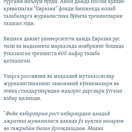
тургани маълум бўлди. Айни дамда Россия қўллаб-
қувватлаган “Евразия” фонди Бишкекда юзлаб
талабаларга журналистика бўйича тренингларни
ташкил этди.
Бишкек давлат университети ҳамда Евразия рус
тили ва маданияти марказида ноябрнинг бошида
ўтказилган тренингга 600 нафар талаба
қатнашган.
Уларга россиялик ва маҳаллий мутахассислар
журналистиканинг замонавий кўникмалари ва
этика стандартларидан маҳорат дарслари ўтгани
хабар қилинди.
"
Фейк хабарларни рост хабарлардан қандай
ажратиш мумкинлиги ҳақида ўз нуқтаи назарим
ва тажрибам билан ўртоқлашдим. Медиа