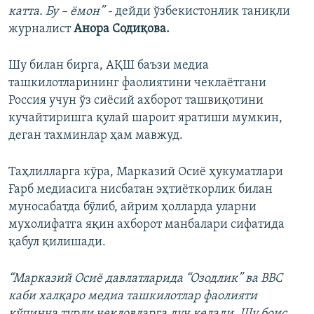
катта. Бу – ёмон” -
дейди ўзбекистонлик таниқли
журналист
Анора Содиқова.
Шу билан бирга, АҚШ баъзи медиа
ташкилотларининг фаолиятини чеклаётгани
Россия учун ўз сиёсий ахборот ташвиқотини
кучайтиришга қулай шароит яратиши мумкин,
деган тахминлар ҳам мавжуд.
Таҳлилларга кўра, Марказий Осиё ҳукуматлари
Ғарб медиасига нисбатан эҳтиёткорлик билан
муносабатда бўлиб, айрим ҳолларда уларни
мухолифатга яқин ахборот манбалари сифатида
қабул қилишади.
“Марказий Осиё давлатларида “Озодлик” ва BBC
каби халқаро медиа ташкилотлар фаолияти
кўпинча турли чекловларга дуч келади. Шу боис