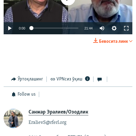
Auto
0:00
21:44
240p
Бевосита линк
360p
Auto
240p
360p
480p
480p
720p
720p
1080p
Ўртоқлашинг
VPNсиз ўқиш
1080p
Follow us
Санжар Эралиев/Озодлик
EralievS@rferl.org