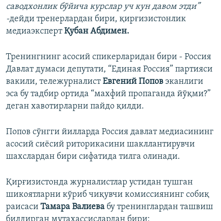
саводхонлик бўйича курслар уч кун давом этди”
-
дейди тренерлардан бири, қирғизистонлик
медиаэксперт
Қубан Абдимен.
Тренингнинг асосий спикерларидан бири - Россия
Давлат думаси депутати, “Единая Россия” партияси
вакили, тележурналист
Евгений Попов
эканлиги
эса бу тадбир ортида “махфий пропаганда йўқми?”
деган хавотирларни пайдо қилди.
Попов сўнгги йилларда Россия давлат медиасининг
асосий сиёсий риторикасини шакллантирувчи
шахслардан бири сифатида тилга олинади.
Қирғизистонда журналистлар устидан тушган
шикоятларни кўриб чиқувчи комиссиянинг собиқ
раисаси
Тамара Валиева
бу тренинглардан ташвиш
билдирган мутахассислардан бири: