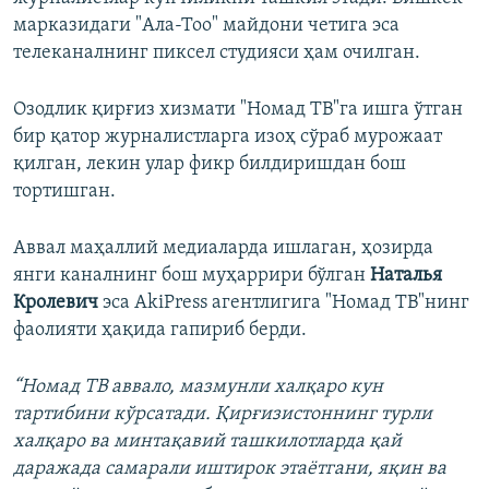
марказидаги "Ала-Тоо" майдони четига эса
телеканалнинг пиксел студияси ҳам очилган.
Озодлик қирғиз хизмати "Номад ТВ"га ишга ўтган
бир қатор журналистларга изоҳ сўраб мурожаат
қилган, лекин улар фикр билдиришдан бош
тортишган.
Аввал маҳаллий медиаларда ишлаган, ҳозирда
янги каналнинг бош муҳаррири бўлган
Наталья
Кролевич
эса AkiPress агентлигига "Номад ТВ"нинг
фаолияти ҳақида гапириб берди.
“Номад ТВ аввало, мазмунли халқаро кун
тартибини кўрсатади. Қирғизистоннинг турли
халқаро ва минтақавий ташкилотларда қай
даражада самарали иштирок этаётгани, яқин ва