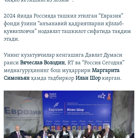
чиқиб кетишингиз лозим” .
2024 йилда Россияда ташкил этилган “Евразия”
фонди ўзини “анъанавий қадриятларни қўллаб-
қувватловчи” нодавлат ташкилот сифатида тақдим
этади.
Унинг кузатувчилар кенгашига Давлат Думаси
раиси
Вячеслав Володин
, RT ва “Россия Сегодня”
медиагуруҳининг бош муҳаррири
Маргарита
Симоньян
ҳамда тадбиркор
Илан Шор
кирган.