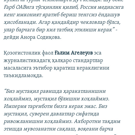
Ғарб ОАВига тўсқинлик қилиб, Россия медиасига
кенг имконият яратиб бериш тенгсиз ёндашув
ҳисобланади. Агар қандайдир чекловлар бўлса,
улар барчага бир хил татбиқ этилиши керак” -
дейди Анора Содиқова.
Қозоғистонлик фаол
Ғалим Агелеуов
эса
журналистикадагқ ҳалқаро стандартлар
масаласига эътибор қаратиш кераклигини
таъкидламоқда.
“Биз мустақил равишда ҳаракатланишни
хоҳлаймиз, мустақил бўлишни хоҳлаймиз.
Империя тарғиботи бизга керак эмас. Биз
мустақил, суверен давлатлар сифатида
ривожланишни хоҳлаймиз. Ахборотни тақдим
этишда мувозанатни сақлаш, воқеани барча