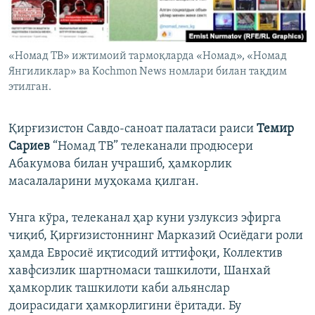
«Номад ТВ» ижтимоий тармоқларда «Номад», «Номад
Янгиликлар» ва Kochmon News номлари билан тақдим
этилган.
Қирғизистон Савдо-саноат палатаси раиси
Темир
Сариев
“Номад ТВ” телеканали продюсери
Абакумова билан учрашиб, ҳамкорлик
масалаларини муҳокама қилган.
Унга кўра, телеканал ҳар куни узлуксиз эфирга
чиқиб, Қирғизистоннинг Марказий Осиёдаги роли
ҳамда Евросиё иқтисодий иттифоқи, Коллектив
хавфсизлик шартномаси ташкилоти, Шанхай
ҳамкорлик ташкилоти каби альянслар
доирасидаги ҳамкорлигини ёритади. Бу