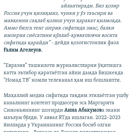
айлантиради. Биз ҳозир
Россия учун қизиқмиз, чунки у ўз таъсири ва
мавқеини сақлаб қолиш учун ҳаракат қилмоқда.
Аммо бизга тенг шерик сифатида эмас, балки
империя сиёсатини қўллаб-қувватловчи восита
сифатида қарайди” -
дейди қозоғистонлик фаол
Ғалим Агелеуов.
“Евразия” ташкилоти журналистларни ўқитишга
катта эътибор қаратаётган айни дамда Бишкекда
"Номад ТВ" номли телеканал ҳам иш бошлаяпти.
Маҳаллий медиа сифатида тақдим этилаётган ушбу
каналнинг контент продюсери эса Маргарита
Симоньяннинг шогирди
Анна Абакумов
а экани
маълум бўлди. У аввал RTда ишлаган. 2022–2023
йилларда у Украинанинг Россия босиб олган