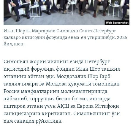
Илан Шор ва Маргарита Симоньян Санкт-Петербург
халқаро иқтисодий форумида ёнма-ён ўтиришибди. 2025
йил, июн.
Симоньян жорий йилнинг ёзида Петербург
иқтисодий форумида фондни Илан Шор ташкил
этганини айтган эди. Молдовалик Шор Ғарб
таҳлилчилари ва Молдова ҳукумати томонидан
Россия манфаатларини молиялаштиришда
айбланиб, коррупция билан боғлиқ ишларда
иштирок этгани учун АҚШ ва Европа Иттифоқи
санкцияларига киритилган. Симоньяннинг ўзи
ҳам санкция рўйхатида.