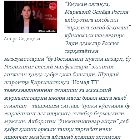
“Умуман олганда,
Марказий Осиёда Россия
ахборотига нисбатан
“тарозига солиб баҳолаш”
кўникмаси шаклланди.
Анора Содиқова
Энди одамлар Россия
тарқатаётган
маълумотларни “бу Россиянинг нуқтаи назари, бу
Россиянинг сиёсий манфаатлари” эканини
англаган ҳолда қабул қила бошлади. Шундай
шароитда Қирғизистонда
"Номад ТВ"
телеканалинининг очилиши ва маҳаллий
журналистларни юқори маош билан ишга жалб
этилиши – ташвишли сигнал. Чунки кўпчилик бу
жараённинг асл илдизига эътибор бермаслиги
мумкин. Ахборотни “ўзимизникилар айтди” деб
қабул қилиш орқали ташқи тарғибот ички
ишончли манбага айланиб қолиши эҳтимоли