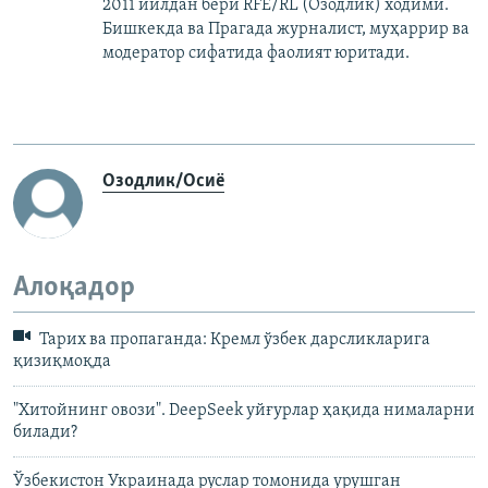
2011 йилдан бери RFE/RL (Озодлик) ходими.
Бишкекда ва Прагада журналист, муҳаррир ва
модератор сифатида фаолият юритади.
Озодлик/Осиё
Алоқадор
Тарих ва пропаганда: Кремл ўзбек дарсликларига
қизиқмоқда
"Хитойнинг овози". DeepSeek уйғурлар ҳақида нималарни
билади?
Ўзбекистон Украинада руслар томонида урушган