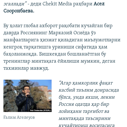
эгаллади” -
деди Chekit Media раҳбари
Асел
Сооронбаева.
Бу ҳолат глобал ахборот рақобати кучайган бир
даврда Россиянинг Марказий Осиёда ўз
манфаатларига ҳизмат қиладиган маълумотларни
кенгроқ тарқатишга уриниши сифатида ҳам
баҳоланмоқда. Бишкекдан бошланаётган бу
тренинглар минтақага ёйилиши мумкин, деган
тахминлар мавжуд.
“Агар ҳамкорлик фақат
касбий таълим доирасида
бўлса, унда яхши, лекин
Россия одатда ҳар бир
лойиҳани тарғибот ва
Ғалим Агелеуов
минтақада таъсирини
кучайтириш воситасига