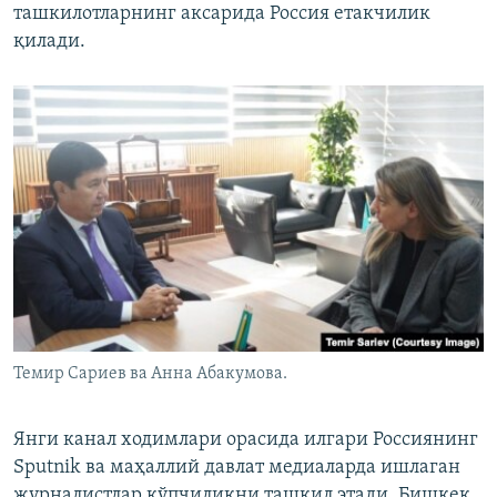
ташкилотларнинг аксарида Россия етакчилик
қилади.
Темир Сариев ва Анна Абакумова.
Янги канал ходимлари орасида илгари Россиянинг
Sputnik ва маҳаллий давлат медиаларда ишлаган
журналистлар кўпчиликни ташкил этади. Бишкек