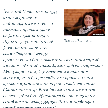
“Евгений Поповни машҳур,
яхши журналист
дейишарди, аммо сўнгги
йилларда пропагандачи
сифатида ҳам танилди.
Тамара Валиева
Шунинг учун мен бундай
ўқув тренинглари аста-
секин “Евразия” фонди
ортида турган бир давлатнинг ғояларини тарғиб
қилишга айланиб қолмайдими, деб хавотирдаман.
Мавзулари яхши, ўқитувчилари кучли, энг
муҳими, улар бу ерга сиёсат ва пропагандани
аралаштирмасликлари керак. Талабалар онгли
бўлишлари зарур. Янги билим яхши, аммо агар
сизлар қайси бир йўналишда бошқа мақсадни
сезиб қолсангизлар, дарҳол бундай тадбирдан