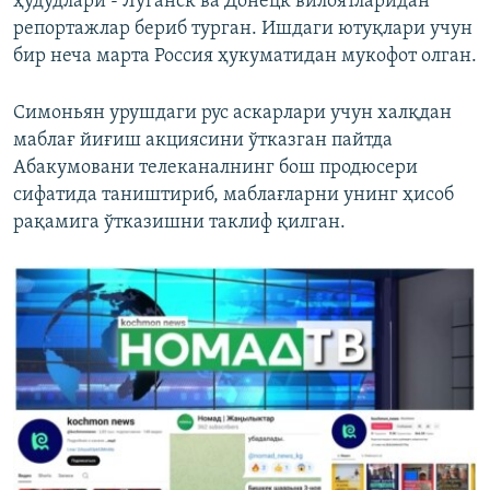
ҳудудлари - Луганск ва Донецк вилоятларидан
репортажлар бериб турган. Ишдаги ютуқлари учун
бир неча марта Россия ҳукуматидан мукофот олган.
Симоньян урушдаги рус аскарлари учун халқдан
маблағ йиғиш акциясини ўтказган пайтда
Абакумовани телеканалнинг бош продюсери
сифатида таништириб, маблағларни унинг ҳисоб
рақамига ўтказишни таклиф қилган.