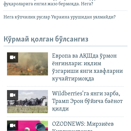
фуқароларига енгил жазо бермоқда. Нега?
Нега кўпчилик руслар Украина урушидан уялмайди?
Кўрмай қолган бўлсангиз
Европа ва АҚШда ўрмон
ёнғинлари: иқлим
ўзгариши янги хавфларни
кучайтирмоқда
Wildberries’га янги зарба,
Трамп Эрон бўйича баёнот
қилди
OZODNEWS: Мирзиёев