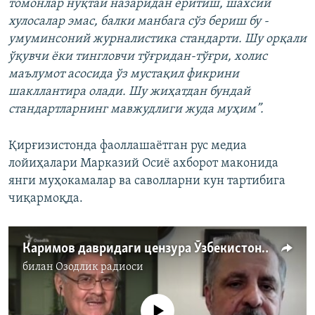
томонлар нуқтаи назаридан ёритиш, шахсий
хулосалар эмас, балки манбага сўз бериш бу -
умуминсоний журналистика стандарти. Шу орқали
ўқувчи ёки тингловчи тўғридан-тўғри, холис
маълумот асосида ўз мустақил фикрини
шакллантира олади. Шу жиҳатдан бундай
стандартларнинг мавжудлиги жуда муҳим”.
Қирғизистонда фаоллашаётган рус медиа
лойиҳалари Марказий Осиё ахборот маконида
янги муҳокамалар ва саволларни кун тартибига
чиқармоқда.
Каримов давридаги цензура Ўзбекистонга қайтдими?
билан
Озодлик радиоси
Айни дамда медиа-манба мавжуд эмас