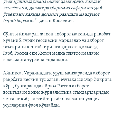
узоқ қўшниларимиз билан ҳамкорлик қандай
кечаётгани, давлат раҳбаримиз сафари қандай
ўтаётгани ҳақида доимий равишда маълумот
бериб борамиз” - д
еган Кролевич.
Сўнгги йилларда жаҳон ахборот маконида рақобат
кучайиб, турли геосиёсий марказлар ўз ахборот
таъсирини кенгайтиришга ҳаракат қилмоқда.
Ғарб, Россия ёки Хитой медиа платформалари
воқеаларга турлича ёндашади.
Айниқса, Украинадаги уруш манзарасида ахборот
рақобати кескин тус олган. Мутахассислар фикрига
кўра, бу жараёнда айрим Россия ахборот
воситалари холис журналистика стандартларидан
четга чиқиб, сиёсий тарғибот ва манипуляция
усулларини фаол қўллайди.