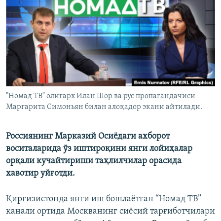
"Номад ТВ" олигарх Илан Шор ва рус пропагандачиси
Маргарита Симоньян билан алоқадор экани айтилади.
Россиянинг Марказий Осиёдаги ахборот
воситаларида ўз иштироқини янги лойиҳалар
орқали кучайтириши таҳлилчилар орасида
хавотир уйғотди.
Қирғизистонда янги иш бошлаётган “Номад ТВ”
канали ортида Москванинг сиёсий тарғиботчилари