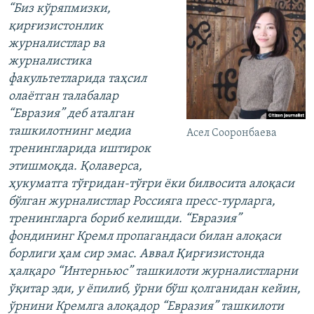
“Биз кўряпмизки,
қирғизистонлик
журналистлар ва
журналистика
факультетларида таҳсил
олаётган талабалар
“Евразия” деб аталган
ташкилотнинг медиа
Асел Сооронбаева
тренингларида иштирок
этишмоқда. Қолаверса,
ҳукуматга тўғридан-тўғри ёки билвосита алоқаси
бўлган журналистлар Россияга пресс-турларга,
тренингларга бориб келишди. “Евразия”
фондининг Кремл пропагандаси билан алоқаси
борлиги ҳам сир эмас. Аввал Қирғизистонда
ҳалқаро “Интерньюс” ташкилоти журналистларни
ўқитар эди, у ёпилиб, ўрни бўш қолганидан кейин,
ўрнини Кремлга алоқадор “Евразия” ташкилоти