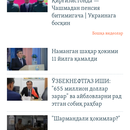
Қирғизистонда —
Чашмадан пенсия
битимигача | Украинага
босқин
Бошқа видеолар
Наманган шаҳар ҳокими
11 йилга қамалди
ЎЗБЕКНЕФТГАЗ ИШИ:
"655 миллион доллар
зарар" ва айбловларни рад
этган собиқ раҳбар
"Шармандали ҳокимлар?"