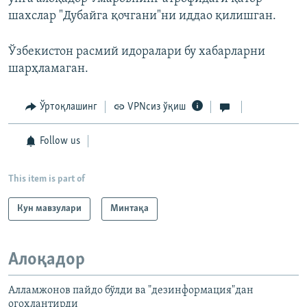
шахслар "Дубайга қочгани"ни иддао қилишган.
Ўзбекистон расмий идоралари бу хабарларни
шарҳламаган.
Ўртоқлашинг
VPNсиз ўқиш
Follow us
This item is part of
Кун мавзулари
Минтақа
Алоқадор
Алламжонов пайдо бўлди ва "дезинформация"дан
огоҳлантирди