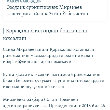
МАВЗУГА АЛОҚАДОР
Озодлик суриштируви: Мирзиëев
кластерига айланаëтган Ўзбекистон
Қорақалпоғистондан бошланган
юксалиш
Саида Мирзиёеванинг Қорақалпоғистондаги
ривожланиш масалаларидаги роли нимадан
иборат бўлиши ҳозирча номаълум.
Бунга қадар иқтисодий-ижтимоий ривожланиш
билан бевосита ҳукумат ва унинг минтақалардаги
идоралари шуғулланиб келган.
Мирзиёева раҳбари бўлган Президент
администрацияси эса, Президентнинг 2018 йил 26