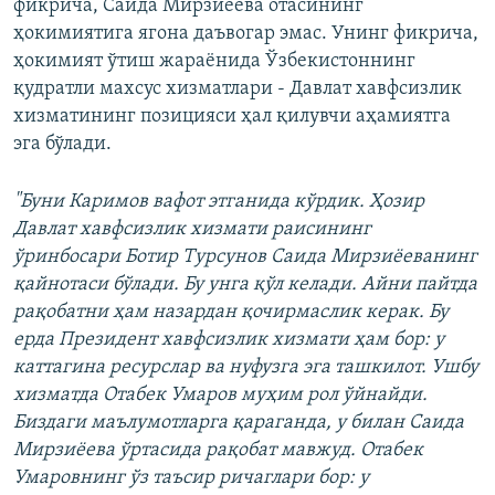
фикрича, Саида Мирзиёева отасининг
ҳокимиятига ягона даъвогар эмас. Унинг фикрича,
ҳокимият ўтиш жараёнида Ўзбекистоннинг
қудратли махсус хизматлари - Давлат хавфсизлик
хизматининг позицияси ҳал қилувчи аҳамиятга
эга бўлади.
"Буни Каримов вафот этганида кўрдик. Ҳозир
Давлат хавфсизлик хизмати раисининг
ўринбосари Ботир Турсунов Саида Мирзиёеванинг
қайнотаси бўлади. Бу унга қўл келади. Айни пайтда
рақобатни ҳам назардан қочирмаслик керак. Бу
ерда Президент хавфсизлик хизмати ҳам бор: у
каттагина ресурслар ва нуфузга эга ташкилот. Ушбу
хизматда Отабек Умаров муҳим рол ўйнайди.
Биздаги маълумотларга қараганда, у билан Саида
Мирзиёева ўртасида рақобат мавжуд. Отабек
Умаровнинг ўз таъсир ричаглари бор: у