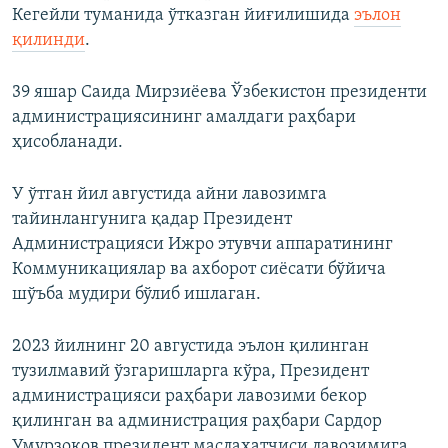
Кегейли туманида ўтказган йиғилишида
эълон
қилинди
.
39 яшар Саида Мирзиёева Ўзбекистон президенти
администрациясининг амалдаги раҳбари
ҳисобланади.
У ўтган йил августида айни лавозимга
тайинлангунига қадар Президент
Администрацияси Ижро этувчи аппаратининг
Коммуникациялар ва ахборот сиёсати бўйича
шўъба мудири бўлиб ишлаган.
2023 йилнинг 20 августида эълон қилинган
тузилмавий ўзгаришларга кўра, Президент
администрацияси раҳбари лавозими бекор
қилинган ва администрация раҳбари Сардор
Умурзоқов президент маслаҳатчиси лавозимига