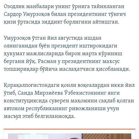
Озодлик манбалари унинг ўрнига тайинланган
Сардор Умурзоқов билан президентнинг тўнғич
қизи ўртасида зиддият борлигини айтишган.
Умурзоқов ўтган йил августида ишдан
олинганидан буён президент иштирокидаги
ҳукумат мажлисларида бирон марта кўриниш
бергани йўқ. Расман у президентнинг махсус
топшириқлар бўйича маслаҳатчиси ҳисобланади.
Қорақалпоғистондаги қонли воқеалардан икки йил
ўтиб, Саида Мирзиёева Ўзбекистоннинг янги
конституциясида суверен мақомини сақлаб қолган
автоном республиканинг ривожланиши учун
масъул этиб белгиланмоқда.