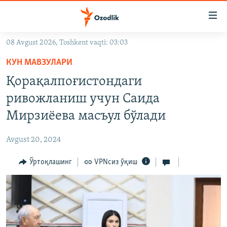
Линклар
Бош
мавзуларга
08 Avgust 2026, Toshkent vaqti: 03:03
ўтинг
OZODLIK SURISHTIRUVLARI
Асосий
КУН МАВЗУЛАРИ
OZODVIDEO
навигацияга
Қорақалпоғистондаги
ўтинг
OZODARXIV
ривожланиш учун Саида
Қидиришга
ўтинг
Мирзиёева масъул бўлади
На русском
Avgust 20, 2024
ИЖТИМОИЙ ТАРМОҚЛАР
Ўртоқлашинг
VPNсиз ўқиш
Озодлик бошқа тилларда