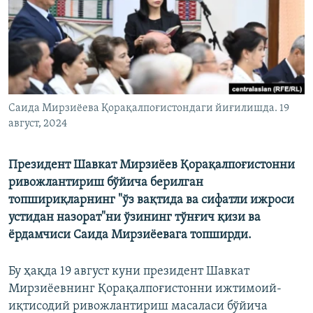
Саида Мирзиёева Қорақалпоғистондаги йиғилишда. 19
август, 2024
Президент Шавкат Мирзиёев Қорақалпоғистонни
ривожлантириш бўйича берилган
топшириқларнинг "ўз вақтида ва сифатли ижроси
устидан назорат"ни ўзининг тўнғич қизи ва
ёрдамчиси Саида Мирзиёевага топширди.
Бу ҳақда 19 август куни президент Шавкат
Мирзиёевнинг Қорақалпоғистонни ижтимоий-
иқтисодий ривожлантириш масаласи бўйича