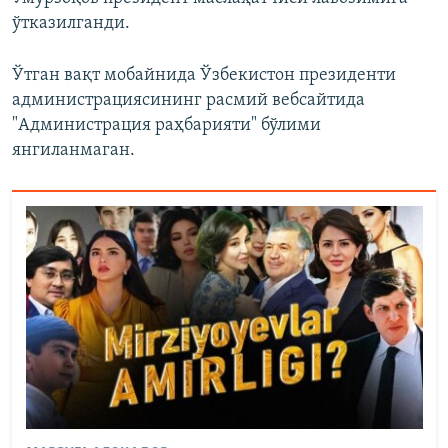
ўтказилганди.
Ўтган вақт мобайнида Ўзбекистон президенти
администрациясининг расмий вебсайтида
"Администрация раҳбарияти" бўлими
янгиланмаган.