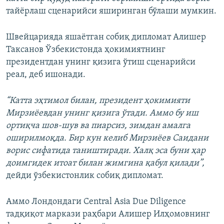
тайёрлаш сценарийси яширинган бўлаши мумкин.
Швейцарияда яшаётган собиқ дипломат Алишер
Таксанов Ўзбекистонда ҳокимиятнинг
президентдан унинг қизига ўтиш сценарийси
реал, деб ишонади.
“Катта эҳтимол билан, президент ҳокимияти
Мирзиёевдан унинг қизига ўтади. Аммо бу иш
ортиқча шов-шув ва пиарсиз, зимдан амалга
оширилмоқда. Бир кун келиб Мирзиёев Саидани
ворис сифатида таништиради. Халқ эса буни ҳар
доимгидек итоат билан жимгина қабул қилади”,
дейди ўзбекистонлик собиқ дипломат.
Аммо Лондондаги Central Asia Due Diligence
тадқиқот маркази раҳбари Алишер Илҳомовнинг