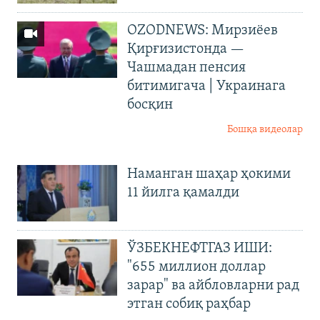
OZODNEWS: Мирзиёев
Қирғизистонда —
Чашмадан пенсия
битимигача | Украинага
босқин
Бошқа видеолар
Наманган шаҳар ҳокими
11 йилга қамалди
ЎЗБЕКНЕФТГАЗ ИШИ:
"655 миллион доллар
зарар" ва айбловларни рад
этган собиқ раҳбар