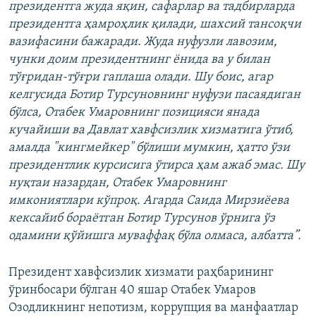
президентга жуда яқин, сафарлар ва тадбирларда
президентга ҳамроҳлик қилади, шахсий тансоқчи
вазифасини бажаради. Жуда нуфузли лавозим,
чунки доим президентнинг ёнида ва у билан
тўғридан-тўғри гаплаша олади. Шу боис, агар
келгусида Ботир Турсуновнинг нуфузи пасаядиган
бўлса, Отабек Умаровнинг позицияси янада
кучайиши ва Давлат хавфсизлик хизматига ўтиб,
амалда "кингмейкер" бўлиши мумкин, ҳатто ўзи
президентлик курсисига ўтирса ҳам ажаб эмас. Шу
нуқтаи назардан, Отабек Умаровнинг
имкониятлари кўпроқ. Агарда Саида Мирзиёева
кексайиб бораётган Ботир Турсунов ўрнига ўз
одамини қўйишга муваффақ бўла олмаса, албатта”.
Президент хавфсизлик хизмати раҳбарининг
ўринбосари бўлган 40 яшар Отабек Умаров
Озодликнинг непотизм, коррупция ва манфаатлар