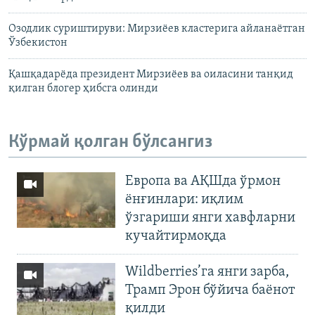
Озодлик суриштируви: Мирзиëев кластерига айланаëтган
Ўзбекистон
Қашқадарёда президент Мирзиёев ва оиласини танқид
қилган блогер ҳибсга олинди
Кўрмай қолган бўлсангиз
Европа ва АҚШда ўрмон
ёнғинлари: иқлим
ўзгариши янги хавфларни
кучайтирмоқда
Wildberries’га янги зарба,
Трамп Эрон бўйича баёнот
қилди