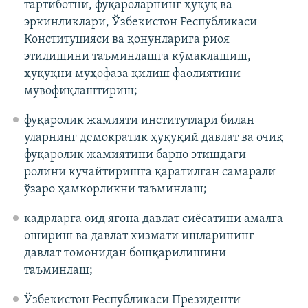
тартиботни, фуқароларнинг ҳуқуқ ва
эркинликлари, Ўзбекистон Республикаси
Конституцияси ва қонунларига риоя
этилишини таъминлашга кўмаклашиш,
ҳуқуқни муҳофаза қилиш фаолиятини
мувофиқлаштириш;
фуқаролик жамияти институтлари билан
уларнинг демократик ҳуқуқий давлат ва очиқ
фуқаролик жамиятини барпо этишдаги
ролини кучайтиришга қаратилган самарали
ўзаро ҳамкорликни таъминлаш;
кадрларга оид ягона давлат сиёсатини амалга
ошириш ва давлат хизмати ишларининг
давлат томонидан бошқарилишини
таъминлаш;
Ўзбекистон Республикаси Президенти