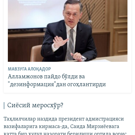
МАВЗУГА АЛОҚАДОР
Алламжонов пайдо бўлди ва
"дезинформация"дан огоҳлантирди
Сиёсий меросхўр?
Таҳлилчилар наздида президент адмистрацияси
вазифаларига кирмаса-да, Саида Мирзиёевага
катта бир ҳудуд назорати берилиши ортида ворис