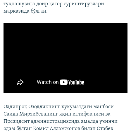
тўқнашувига доир қатор суриштирувлари
марказида бўлган.
Олдинроқ Озодликнинг ҳукуматдаги манбаси
Саида Мирзиёеванинг яқин иттифоқчиси ва
Президент администрациясида амалда учинчи
одам бўлган Комил Алламжонов билан Отабек