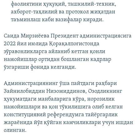
фаолиятини ҳуқуқий, ташкилий-техник,
ахборот-таҳлилий ва протокол жиҳатдан
таъминлаш каби вазифалар киради.
Саида Мирзиёева Президент администрациясига
2022 йил июлида Қорақалпоғистонда
зўравонликларга айланиб кетган қонли
намойишлар ортидан бошланган кадрлар
ўзгариши фонида келганди.
Администрациянинг ўша пайтдаги раҳбари
Зайнилобиддин Низомиддинов, Озодликнинг
ҳукуматдаги манбаларига кўра, норозилик
намойишлари ва қон тўкилишига олиб келган
конституциявий референдумга тайёргарлик
жараёнида йўл қўйган камчиликлари учун ишдан
олинган.