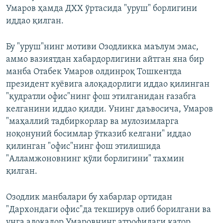
Умаров ҳамда ДХХ ўртасида "уруш" борлигини
иддао қилган.
Бу "уруш"нинг мотиви Озодликка маълум эмас,
аммо вазиятдан хабардорлигини айтган яна бир
манба Отабек Умаров олдинроқ Тошкентда
президент куёвига алоқадорлиги иддао қилинган
"қудратли офис"нинг фош этилганидан ғазабга
келганини иддао қилди. Унинг даъвосича, Умаров
"маҳаллий тадбиркорлар ва мулозимларга
ноқонуний босимлар ўтказиб келгани" иддао
қилинган "офис"нинг фош этилишида
"Алламжоновнинг қўли борлигини" тахмин
қилган.
Озодлик манбалари бу хабарлар ортидан
"Дархондаги офис"да текширув олиб борилгани ва
унга алоқадор Умаровнинг атрофидаги қатор