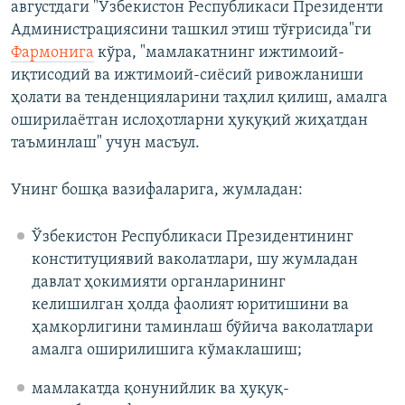
августдаги "Ўзбекистон Республикаси Президенти
Администрациясини ташкил этиш тўғрисида"ги
Фармонига
кўра, "мамлакатнинг ижтимоий-
иқтисодий ва ижтимоий-сиёсий ривожланиши
ҳолати ва тенденцияларини таҳлил қилиш, амалга
оширилаётган ислоҳотларни ҳуқуқий жиҳатдан
таъминлаш" учун масъул.
Унинг бошқа вазифаларига, жумладан:
Ўзбекистон Республикаси Президентининг
конституциявий ваколатлари, шу жумладан
давлат ҳокимияти органларининг
келишилган ҳолда фаолият юритишини ва
ҳамкорлигини таминлаш бўйича ваколатлари
амалга оширилишига кўмаклашиш;
мамлакатда қонунийлик ва ҳуқуқ-