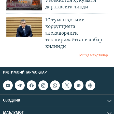
Ўзбекистон ҳукумати
даражасига чиқди
10 туман ҳокими
коррупцияга
алоқадорлиги
текширилаётгани хабар
қилинди
Бошқа мақолалар
ИЖТИМОИЙ ТАРМОҚЛАР
ОЗОДЛИК
МАЪЛУМОТ