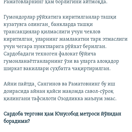
Раматовларнинг ҳам борлигини айтмоқда.
Гумондорлар рўйхатига киритилганлар ташқи
кузатувга олинган¸ банкларда ташқи
трансакциялар қилмаслиги учун чеклов
киритилган¸ уларнинг мамлакатни тарк этмаслиги
учун чегара пунктларига рўйхат берилган.
Сардобадаги техноген фалокат бўйича
гумонланаëтганларнинг ўзи ва уларга алоқадор
ширкат вакиллари суҳбатга чақиртирилган.
Айни пайтда¸ Сангинов ва Раматовнинг бу иш
доирасида айнан қайси мақомда савол-сўроқ
қилингани тафсилоти Озодликка маълум эмас.
Сардоба тергови ҳам Юнусобод метроси йўлидан
борадими?