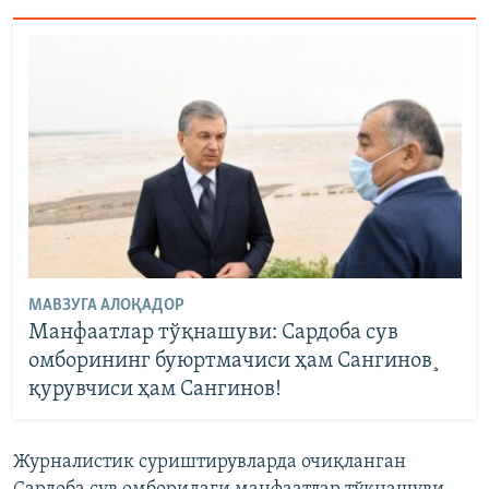
МАВЗУГА АЛОҚАДОР
Манфаатлар тўқнашуви: Сардоба сув
омборининг буюртмачиси ҳам Сангинов¸
қурувчиси ҳам Сангинов!
Журналистик суриштирувларда очиқланган