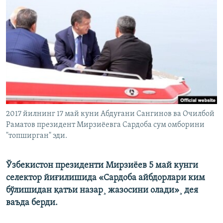
2017 йилнинг 17 май куни Абдуғани Сангинов ва Очилбой
Раматов президент Мирзиëевга Сардоба сум омборини
"топширган" эди.
Ўзбекистон президенти Мирзиëев 5 май кунги
селектор йиғилишида «Сардоба айбдорлари ким
бўлишидан қатъи назар¸ жазосини олади»¸ дея
ваъда берди.