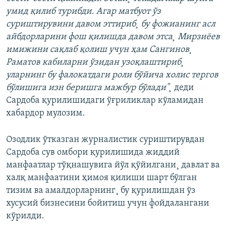
умид қилиб турибди. Агар матбуот ўз
суриштирувини давом эттириб¸ бу фожианинг асл
айбдорларини фош қилишда давом этса¸ Мирзиëев
имижини сақлаб қолиш учун ҳам Сангинов¸
Раматов кабиларни ўзидан узоқлаштириб¸
уларнинг бу фалокатдаги роли бўйича холис тергов
бўлишига изн беришга мажбур бўлади"¸
деди
Сардоба қурилишидаги ўғриликлар кўламидан
хабардор мулозим.
Озодлик ўтказган журналистик суриштирувдан
Сардоба сув омбори қурилишида жиддий
манфаатлар тўқнашувига йўл қўйилгани¸ давлат ва
халқ манфаатини ҳимоя қилиши шарт бўлган
тизим ва амалдорларнинг¸ бу қурилишдан ўз
хусусий бизнесини бойитиш учун фойдалангани
кўрилди.