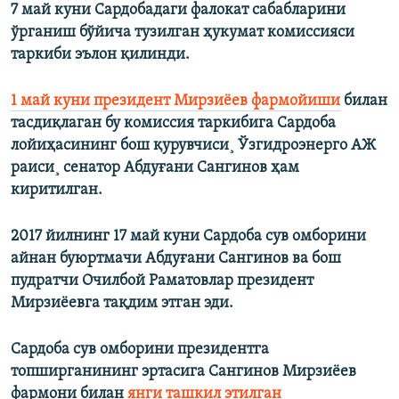
7 май куни Сардобадаги фалокат сабабларини
ўрганиш бўйича тузилган ҳукумат комиссияси
таркиби эълон қилинди.
1 май куни президент Мирзиëев фармойиши
билан
тасдиқлаган бу комиссия таркибига Сардоба
лойиҳасининг бош қурувчиси¸ Ўзгидроэнерго АЖ
раиси¸ сенатор Абдуғани Сангинов ҳам
киритилган.
2017 йилнинг 17 май куни Сардоба сув омборини
айнан буюртмачи Абдуғани Сангинов ва бош
пудратчи Очилбой Раматовлар президент
Мирзиëевга тақдим этган эди.
Сардоба сув омборини президентга
топширганининг эртасига Сангинов Мирзиëев
фармони билан
янги ташкил этилган