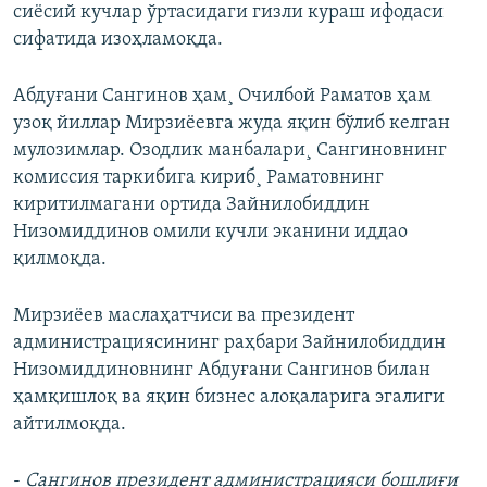
сиëсий кучлар ўртасидаги гизли кураш ифодаси
сифатида изоҳламоқда.
Абдуғани Сангинов ҳам¸ Очилбой Раматов ҳам
узоқ йиллар Мирзиëевга жуда яқин бўлиб келган
мулозимлар. Озодлик манбалари¸ Сангиновнинг
комиссия таркибига кириб¸ Раматовнинг
киритилмагани ортида Зайнилобиддин
Низомиддинов омили кучли эканини иддао
қилмоқда.
Мирзиëев маслаҳатчиси ва президент
администрациясининг раҳбари Зайнилобиддин
Низомиддиновнинг Абдуғани Сангинов билан
ҳамқишлоқ ва яқин бизнес алоқаларига эгалиги
айтилмоқда.
-
Сангинов президент администрацияси бошлиғи