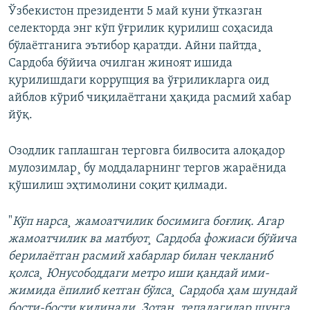
Ўзбекистон президенти 5 май куни ўтказган
селекторда энг кўп ўғрилик қурилиш соҳасида
бўлаëтганига эътибор қаратди. Айни пайтда¸
Сардоба бўйича очилган жиноят ишида
қурилишдаги коррупция ва ўғриликларга оид
айблов кўриб чиқилаëтгани ҳақида расмий хабар
йўқ.
Озодлик гаплашган терговга билвосита алоқадор
мулозимлар¸ бу моддаларнинг тергов жараëнида
қўшилиш эҳтимолини соқит қилмади.
"
Кўп нарса¸ жамоатчилик босимига боғлиқ. Агар
жамоатчилик ва матбуот¸ Сардоба фожиаси бўйича
берилаëтган расмий хабарлар билан чекланиб
қолса¸ Юнусободдаги метро иши қандай ими-
жимида ëпилиб кетган бўлса¸ Сардоба ҳам шундай
бости-бости қилинади. Зотан¸ тепадагилар шунга