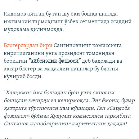
Илхомов айтган бу гап шу ëки бошқа шаклда
ижтимоий тармоқнинг ўзбек сегментида жиддий
муҳокама қилинмоқда.
Блогерлардан бири
Сангиновнинг комиссияга
киритилганини унга президент томонидан
берилган
“айбсизлик фатвоси”
деб баҳолади ва
аксар блогер ва маҳаллий нашрлар бу блогни
кўчириб босди.
"
Халқимиз йил бошидан буён учта синовни
бошидан кечирди ва кечирмоқда. Энг ёмони, булар
қаторига тўртинчиси ҳам қўшилди. Гап «Сардоба
фожиаси» бўйича Ҳукумат комиссияси таркибига
Сангинов жанобларининг киритилгани ҳақида!