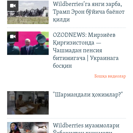
Wildberries’га янги зарба,
Трамп Эрон бўйича баёнот
қилди
OZODNEWS: Мирзиёев
Қирғизистонда —
Чашмадан пенсия
битимигача | Украинага
босқин
Бошқа видеолар
"Шармандали ҳокимлар?"
Wildberries муаммолари