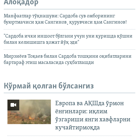
Алоқадор
Манфаатлар тўқнашуви: Сардоба сув омборининг
буюртмачиси ҳам Сангинов¸ қурувчиси ҳам Сангинов!
"Сардоба ички иншоот бўлгани учун уни қуришда қўшни
билан келишишга ҳожат йўқ эди"
Мирзиёев Тоқаев билан Сардоба тошқини оқибатларини
бартараф этиш масаласида суҳбатлашди
Кўрмай қолган бўлсангиз
Европа ва АҚШда ўрмон
ёнғинлари: иқлим
ўзгариши янги хавфларни
кучайтирмоқда