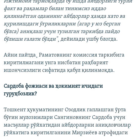
Ижтимоий тармоқларда бу ишда айбдорлиги турли
факт ва рақамлар билан тинимсиз иддао
қилинаётган одамнинг айбдорлар ҳамда хато ва
қурилишдаги ўғриликларни (агар у юз берган
бўлса) аниқлаш учун тузилган таркибда пайдо
бўлиши ғалати бўлди"
¸ дейилади ушбу блогда.
Айни пайтда¸ Раматовнинг комиссия таркибига
киритилмагани унга нисбатан раҳбарият
ишончсизлиги сифатида қабул қилинмоқда.
Сардоба фожиаси ва ҳокимият ичидаги
гуруҳбозлик?
Тошкент ҳукуматининг Озодлик гаплашган ўрта
бўғин мулозимлари Сангиновнинг Сардоба учун
масъуллар рўйхатидан айбдорларни аниқловчилар
рўйхатига киритилганини Мирзиëев атрофидаги