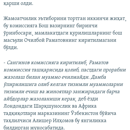
қарши олди.
Жамоатчилик эътиборини тортган иккинчи жиҳат¸
бу комиссияга Бош вазирнинг биринчи
ўринбосари¸ мамлакатдаги қурилишларнинг бош
масъули Очилбой Раматовнинг киритилмагани
бўлди.
-
Сангинов комиссияга киритилиб¸ Раматов
коммиссия тaшқарисида қолиб, пастдаги прорабни
жазолаш билан муаммо ечилмайди. Дамба
ўпирилишига олиб келган тизимли муаммоларни
тизимли ечиш ва жиноятлар занжиридаги барча
айбдорлар жазоланиши керак¸
деб ëзди
Лондондаги Шарқшунослик ва Африка
тадқиқотлари марказининг Ўзбекистон бўйича
таҳлилчиси Алишер Илҳомов бу янгиликка
билдирган муносабатида.