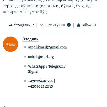
Сардоба сув омборидаги манфаатлар тўқнашуви
терговда кўриб чиқиладими¸ йўқми¸ бу ҳақда
ҳозирча маълумот йўқ.
Ўртоқлашинг
VPNсиз ўқиш
Follow us
Озодлик
ozodlikmail@gmail.com
uzbek@rferl.org
WhatsApp / Telegram /
Signal
+420724740755 |
+420602612713