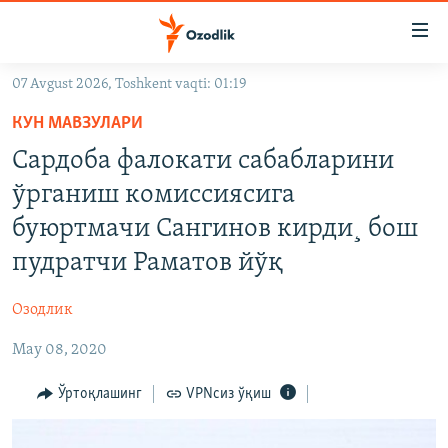
Линклар
Бош
мавзуларга
07 Avgust 2026, Toshkent vaqti: 01:19
ўтинг
OZODLIK SURISHTIRUVLARI
Асосий
КУН МАВЗУЛАРИ
OZODVIDEO
навигацияга
Сардоба фалокати сабабларини
ўтинг
OZODARXIV
ўрганиш комиссиясига
Қидиришга
ўтинг
буюртмачи Сангинов кирди¸ бош
На русском
пудратчи Раматов йўқ
ИЖТИМОИЙ ТАРМОҚЛАР
Озодлик
May 08, 2020
Ўртоқлашинг
VPNсиз ўқиш
Озодлик бошқа тилларда