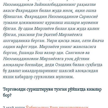
Низомиддинов Зайнилобиддиннинг раҳматли
акаси Фахриддин билан жуда иноқ¸ яқин ошна
бўлишган. Фахриддин Низомиддинов Сариосиё
тумани ҳокимининг қурилиш ишлари муовини
бўлган. Бу одам Мирзиёев билан ҳам жуда қалин
бўлган, укасини ўзи ўқитиб Мирзиёевга
шогирдликка берган. Умри қисқа экан, олти йилча
олдин вафот этди. Мирзиёев унинг жанозасига
борган, ўшанда Бош вазир эди. Сангинов ва
Низомиддиновни Мирзиëевга узоқ дўстлик
алоқалари боғлайди¸
деди Озодлик билан суҳбатда
бу давлат амалдорларининг шахсий алоқасидан
яхши хабардор сурхонлик мулозим.
Терговолди суриштируви тузган рўйхатда кимлар
бор?