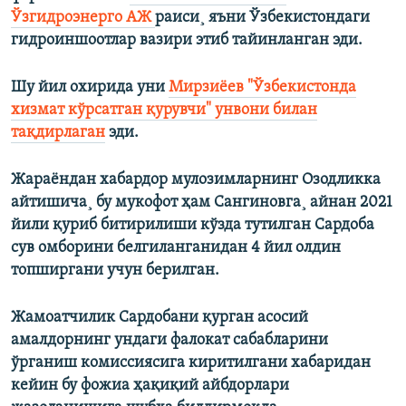
Ўзгидроэнерго АЖ
раиси¸ яъни Ўзбекистондаги
гидроиншоотлар вазири этиб тайинланган эди.
Шу йил охирида уни
Мирзиëев "Ўзбекистонда
хизмат кўрсатган қурувчи" унвони билан
тақдирлаган
эди.
Жараëндан хабардор мулозимларнинг Озодликка
айтишича¸ бу мукофот ҳам Сангиновга¸ айнан 2021
йили қуриб битирилиши кўзда тутилган Сардоба
сув омборини белгиланганидан 4 йил олдин
топширгани учун берилган.
Жамоатчилик Сардобани қурган асосий
амалдорнинг ундаги фалокат сабабларини
ўрганиш комиссиясига киритилгани хабаридан
кейин бу фожиа ҳақиқий айбдорлари