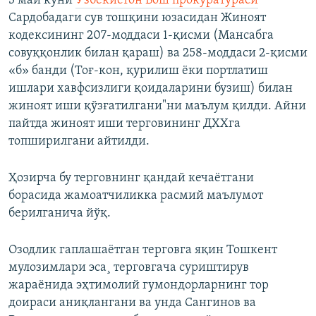
3 май куни
Ўзбекистон Бош прокуратураси
Сардобадаги сув тошқини юзасидан Жиноят
кодексининг 207-моддаси 1-қисми (Мансабга
совуққонлик билан қараш) ва 258-моддаси 2-қисми
«б» банди (Тоғ-кон, қурилиш ёки портлатиш
ишлари хавфсизлиги қоидаларини бузиш) билан
жиноят иши қўзғатилгани"ни маълум қилди. Айни
пайтда жиноят иши терговининг ДХХга
топширилгани айтилди.
Ҳозирча бу терговнинг қандай кечаëтгани
борасида жамоатчиликка расмий маълумот
берилганича йўқ.
Озодлик гаплашаëтган терговга яқин Тошкент
мулозимлари эса¸ терговгача суриштирув
жараëнида эҳтимолий гумондорларнинг тор
доираси аниқлангани ва унда Сангинов ва