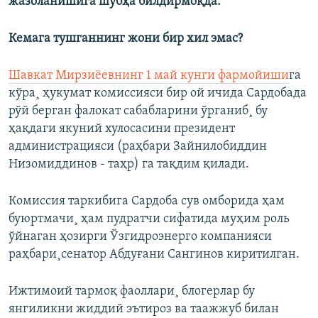
жазоланишига шубҳа билдирмоқда.
Кемага тушганнинг жони бир хил эмас?
Шавкат Мирзиëевнинг 1 май кунги фармойиши
га
кўра¸ ҳукумат комиссияси бир ой ичида Сардобада
рўй берган фалокат сабабларини ўрганиб¸ бу
ҳақдаги якуний хулосасини президент
администрацияси (раҳбари Зайнилобиддин
Низомиддинов - таҳр) га тақдим қилади.
Комиссия таркибига Сардоба сув омборида ҳам
буюртмачи¸ ҳам пудратчи сифатида муҳим роль
ўйнаган ҳозирги Ўзгидроэнерго компанияси
раҳбари¸сенатор Абдуғани Сангинов киритилган.
Ижтимоий тармоқ фаоллари¸ блогерлар бу
янгиликни жиддий эътироз ва таажжуб билан