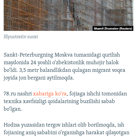
Illyustrativ surat
Sankt-Peterburgning Moskva tumanidagi qurilish
maydonida 24 yoshli o‘zbekistonlik muhojir halok
bo‘ldi. 3,5 metr balandlikdan qulagan migrant voqea
joyida jon bergani aytilmoqda.
78.ru nashri
xabariga ko‘ra
, fojiaga ishchi tomonidan
texnika xavfsizligi qoidalarining buzilishi sabab
bo‘lgan.
Hodisa yuzasidan tergov ishlari olib borilmoqda, ish
fojianing aniq sababini o‘rganishga harakat qilayotgan