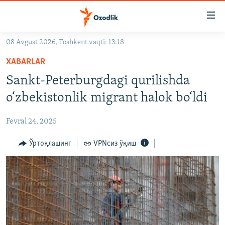
Линклар
Бош
мавзуларга
08 Avgust 2026, Toshkent vaqti: 13:18
ўтинг
OZODLIK SURISHTIRUVLARI
Асосий
XABARLAR
OZODVIDEO
навигацияга
Sankt-Peterburgdagi qurilishda
ўтинг
OZODARXIV
o‘zbekistonlik migrant halok bo‘ldi
Қидиришга
ўтинг
На русском
Fevral 24, 2025
ИЖТИМОИЙ ТАРМОҚЛАР
Ўртоқлашинг
VPNсиз ўқиш
Озодлик бошқа тилларда