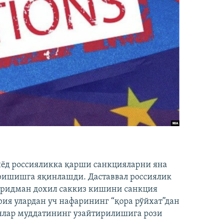
иёд россияликка қарши санкцияларни яна
ришишга яқинлашди. Даставвал россиялик
Фридман дохил саккиз кишини санкция
ия улардан уч нафарининг “қора рўйхат”дан
лар муддатининг узайтирилишига рози