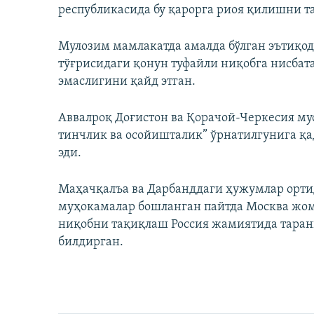
республикасида бу қарорга риоя қилишни та
Мулозим мамлакатда амалда бўлган эътиқо
тўғрисидаги қонун туфайли ниқобга нисба
эмаслигини қайд этган.
Аввалроқ Доғистон ва Қорачой-Черкесия му
тинчлик ва осойишталик” ўрнатилгунига қ
эди.
Маҳачқалъа ва Дарбанддаги ҳужумлар орти
муҳокамалар бошланган пайтда Москва жо
ниқобни тақиқлаш Россия жамиятида тара
билдирган.