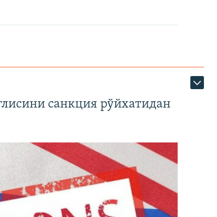
глисини санкция рўйхатидан