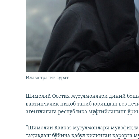
Иллюстратив сурат
Шимолий Осетия мусулмонлари диний бош
вақтинчалик ниқоб тақиб юришдан воз кечи
агентлигига республика муфтийсининг ўри
“Шимолий Кавказ мусулмонлари мувофиқла
тақиқлаш бўйича қабул қилинган қарорга 