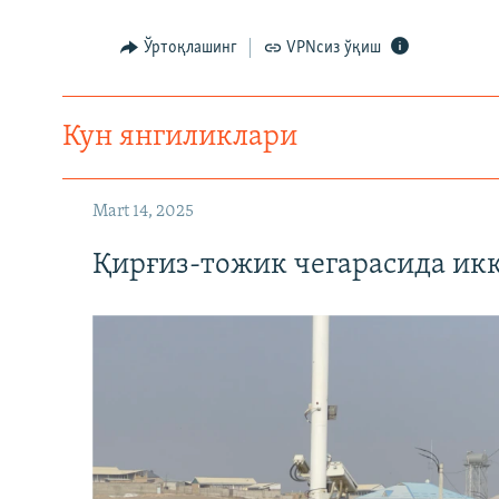
Ўртоқлашинг
VPNсиз ўқиш
Кун янгиликлари
Mart 14, 2025
Қирғиз-тожик чегарасида ик