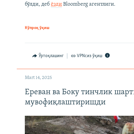
бўлди, деб
ёзди
Bloomberg агентлиги.
Кўпроқ ўқиш
Ўртоқлашинг
VPNсиз ўқиш
Mart 14, 2025
Ереван ва Боку тинчлик шар
мувофиқлаштиришди