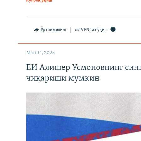
Кўпроқ ўқиш
Ўртоқлашинг
VPNсиз ўқиш
Mart 14, 2025
ЕИ Алишер Усмоновнинг син
чиқариши мумкин