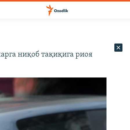
рга ниқоб тақиқига риоя