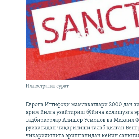
Иллюстратив сурат
Европа Иттифоқи мамлакатлари 2000 дан з
ярим йилга узайтириш бўйича келишувга э
тадбиркорлар Алишер Усмонов ва Михаил 
рўйхатидан чиқарилиши талаб қилган Венгр
чиқарилишига эришганидан кейин санкция