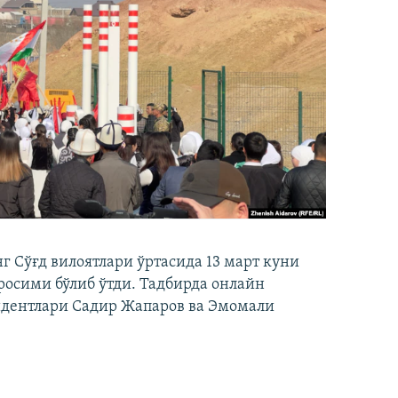
 Сўғд вилоятлари ўртасида 13 март куни
осими бўлиб ўтди. Тадбирда онлайн
идентлари Садир Жапаров ва Эмомали