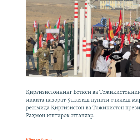
Қирғизистоннинг Боткен ва Тожикистоннинг
иккита назорат-ўтказиш пункти очилиш мар
режмида Қирғизистон ва Тожикистон през
Раҳмон иштирок этганлар.