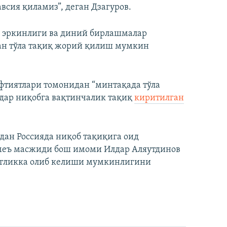
всия қиламиз”, деган Дзагуров.
д эркинлиги ва диний бирлашмалар
тан тўла тақиқ жорий қилиш мумкин
фтиятлари томонидан “минтақада тўла
адар ниқобга вақтинчалик тақиқ
киритилган
дан Россияда ниқоб тақиқига оид
меъ масжиди бош имоми Илдар Аляутдинов
нгликка олиб келиши мумкинлигини