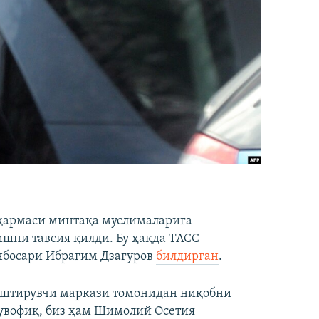
қармаси минтақа муслималарига
шни тавсия қилди. Бу ҳақда ТАСС
нбосари Ибрагим Дзагуров
билдирган
.
штирувчи маркази томонидан ниқобни
мувофиқ, биз ҳам Шимолий Осетия