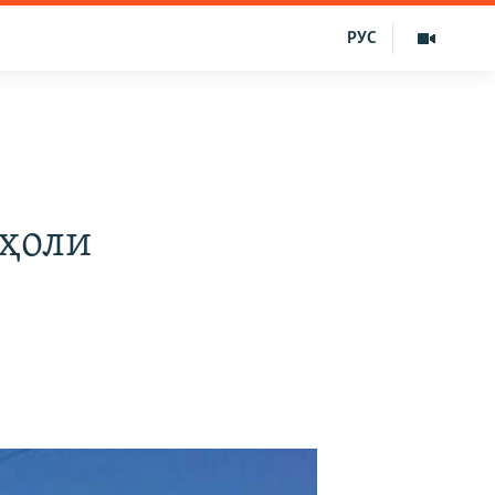
РУС
аҳоли