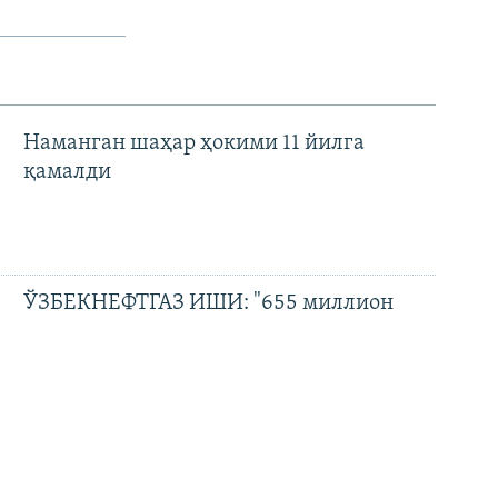
Наманган шаҳар ҳокими 11 йилга
қамалди
ЎЗБЕКНЕФТГАЗ ИШИ: "655 миллион
доллар зарар" ва айбловларни рад этган
собиқ раҳбар
"Шармандали ҳокимлар?"