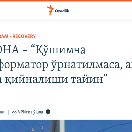
RAM - RECOVERY
НА – “Қўшимча
форматор ўрнатилмаса, 
 қийналиши тайин”
инг
VPNсиз ўқиш