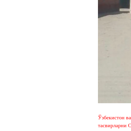
Ўзбекистон ва
тасвирларни О