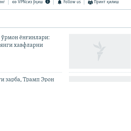
инг
VPNсиз ўқиш
Follow us
Принт қилиш
 ўрмон ёнғинлари:
янги хавфларни
ги зарба, Трамп Эрон
илди
иёев Қирғизистонда
ия битимигача |