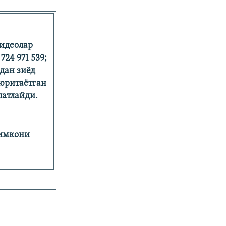
видеолар
24 971 539;
лдан зиёд
 юритаётган
латлайди.
 имкони