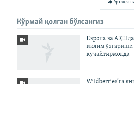
Ўртоқлаш
На русском
Кўрмай қолган бўлсангиз
ИЖТИМОИЙ ТАРМОҚЛАР
Европа ва АҚШда
иқлим ўзгариши 
кучайтирмоқда
Озодлик бошқа тилларда
Wildberries’га ян
бўйича баёнот қ
OZODNEWS: Мирз
— Чашмадан пенс