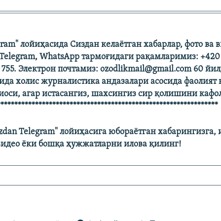
gram" лойиҳасида Сиздан келаётган хабарлар, фото ва 
 Telegram, WhatsApp тармоғидаги рақамларимиз: +420 7
 755. Электрон почтамиз: ozodlikmail@gmail.com 60 йи
ида холис журналистика андазалари асосида фаолият
иоси, агар истасангиз, шахсингиз сир қолишини кафо
****************************************************************
izdan Telegram" лойиҳасига юбораётган хабарингизга,
 видео ёки бошқа ҳужжатларни илова қилинг!​