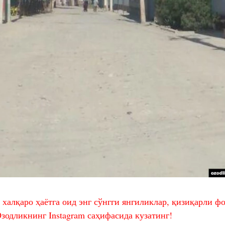
 халқаро ҳаётга оид энг сўнгги янгиликлар, қизиқарли ф
зодликнинг Instagram саҳифасида кузатинг!