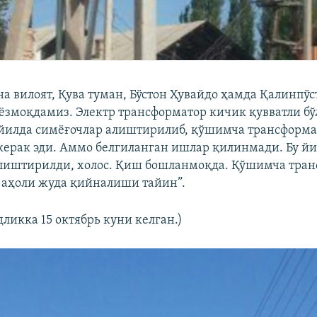
на вилоят, Қува туман, Бўстон Ҳувайдо ҳамда Қалинпў
ёзмоқдамиз. Электр трансформатор кичик қувватли бў
 йилда симёғочлар алиштирилиб, қўшимча трансформа
ерак эди. Аммо белгиланган ишлар қилинмади. Бу йи
лиштирилди, холос. Қиш бошланмоқда. Қўшимча тра
 аҳоли жуда қийналиши тайин”.
дликка 15 октябрь куни келган.)