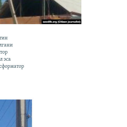
стин
лгани
тор
л эса
нсформатор