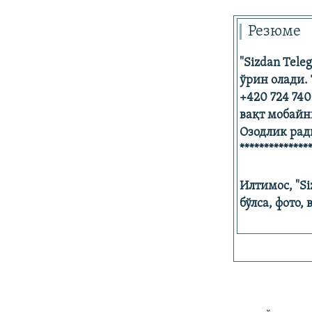
Резюме
"Sizdan Tele
ўрин олади.
+420 724 740
вақт мобайн
Озодлик рад
**************
Илтимос, "S
бўлса, фото,