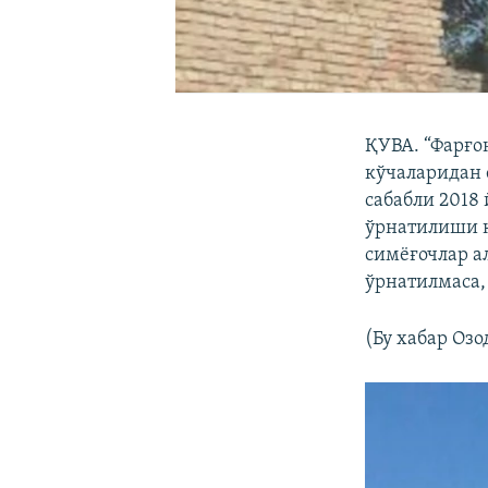
ҚУВА. “Фарғо
кўчаларидан 
сабабли 2018
ўрнатилиши к
симёғочлар а
ўрнатилмаса,
(Бу хабар Озо