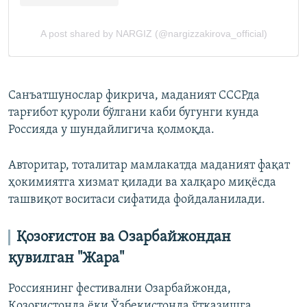
Санъатшунослар фикрича, маданият СССРда
тарғибот қуроли бўлгани каби бугунги кунда
Россияда у шундайлигича қолмоқда.
Авторитар, тоталитар мамлакатда маданият фақат
ҳокимиятга хизмат қилади ва халқаро миқёсда
ташвиқот воситаси сифатида фойдаланилади.
Қозоғистон ва Озарбайжондан
қувилган "Жара"
Россиянинг фестивални Озарбайжонда,
Қозоғистонда ёки Ўзбекистонда ўтказишга