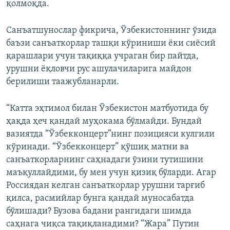
қолмоқда.
Санъатшунослар фикрича, Ўзбекистоннинг ўзида
баъзи санъаткорлар ташқи кўриниши ёки сиёсий
қарашлари учун тақиққа учраган бир пайтда,
урушни ёқловчи рус ашулачиларига майдон
берилиши таажубланарли.
“Катта эҳтимол билан Ўзбекистон матбуотида бу
ҳақда ҳеч қандай муҳокама бўлмайди. Бундай
вазиятда “Ўзбекконцерт”нинг позицияси кулгили
кўринади. “Ўзбекконцерт” қўшиқ матни ва
санъаткорларнинг саҳнадаги ўзини тутишини
маъқуллайдими, бу мен учун қизиқ бўларди. Агар
Россиядан келган санъаткорлар урушни тарғиб
қилса, расмийлар бунга қандай муносабатда
бўлишади? Бузова бадани рангидаги шимда
саҳнага чиқса тақиқланадими? “Жара” Путин