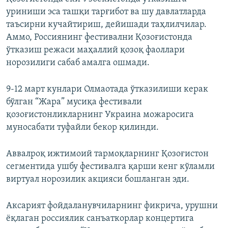
уриниши эса ташқи тарғибот ва шу давлатларда
таъсирни кучайтириш, дейишади таҳлилчилар.
Аммо, Россиянинг фестивални Қозоғистонда
ўтказиш режаси маҳаллий қозоқ фаоллари
норозилиги сабаб амалга ошмади.
9-12 март кунлари Олмаотада ўтказилиши керак
бўлган “Жара” мусиқа фестивали
қозоғистонликларнинг Украина можаросига
муносабати туфайли бекор қилинди.
Аввалроқ ижтимоий тармоқларнинг Қозоғистон
сегментида ушбу фестивалга қарши кенг кўламли
виртуал норозилик акцияси бошланган эди.
Аксарият фойдаланувчиларнинг фикрича, урушни
ёқлаган россиялик санъаткорлар концертига