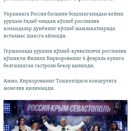
Украинага Россия босқини бошланганидан кейин
урушни ёқлаб чиққан кўплаб россиялик
хонандалар дунёнинг кўплаб мамлакатларида
исталмас шахсга айланди.
Германияда урушни қўллаб-қувватловчи россиялик
қўшиқчи Филипп Киркоровнинг 6 февраль кунига
белгиланган гастроли бекор қилинди.
Аммо, Киркоровнинг Тошкентдаги концертига
монелик қилинмади.