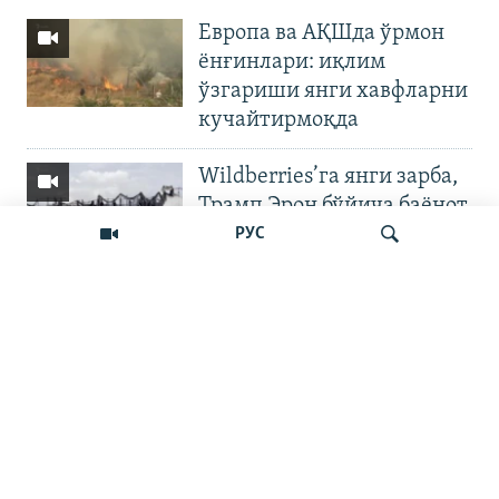
Европа ва АҚШда ўрмон
ёнғинлари: иқлим
ўзгариши янги хавфларни
кучайтирмоқда
Wildberries’га янги зарба,
Трамп Эрон бўйича баёнот
қилди
РУС
OZODNEWS: Мирзиёев
Қирғизистонда —
Излаш
Чашмадан пенсия
битимигача | Украинага
босқин
Бошқа видеолар