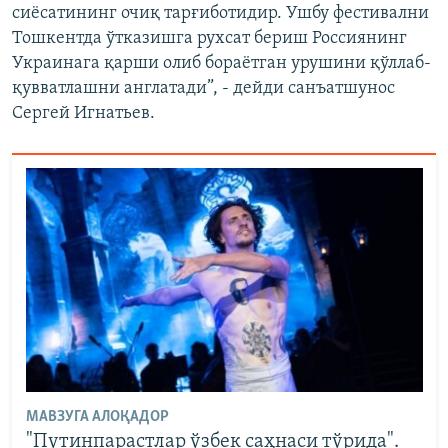
сиёсатининг очиқ тарғиботидир. Ушбу фестивални
Тошкентда ўтказишга рухсат бериш Россиянинг
Украинага қарши олиб бораётган урушини қўллаб-
қувватлашни англатади”, - дейди санъатшунос
Сергей Игнатьев.
МАВЗУГА АЛОҚАДОР
"Путинпарастлар ўзбек саҳнаси тўрида".