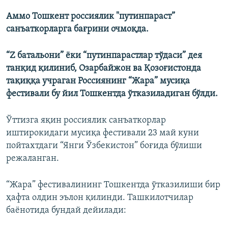
Аммо Тошкент россиялик "путинпараст”
санъаткорларга бағрини очмоқда.
“Z батальони” ёки “путинпарастлар тўдаси” дея
танқид қилиниб, Озарбайжон ва Қозоғистонда
тақиққа учраган Россиянинг “Жара” мусиқа
фестивали бу йил Тошкентда ўтказиладиган бўлди.
Ўттизга яқин россиялик санъаткорлар
иштирокидаги мусиқа фестивали 23 май куни
пойтахтдаги “Янги Ўзбекистон” боғида бўлиши
режаланган.
“Жара” фестивалининг Тошкентда ўтказилиши бир
ҳафта олдин эълон қилинди. Ташкилотчилар
баёнотида бундай дейилади: