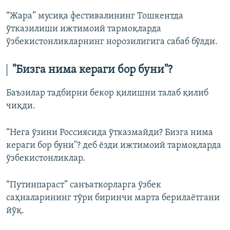
“Жара” мусиқа фестивалининг Тошкентда
ўтказилиши ижтимоий тармоқларда
ўзбекистонликларнинг норозилигига сабаб бўлди.
"Бизга нима кераги бор буни"?
Баъзилар тадбирни бекор қилишни талаб қилиб
чиқди.
“Нега ўзини Россиясида ўтказмайди? Бизга нима
кераги бор буни"? деб ёзди ижтимоий тармоқларда
ўзбекистонликлар.
“Путинпараст” санъаткорларга ўзбек
саҳналарининг тўри биринчи марта берилаётгани
йўқ.