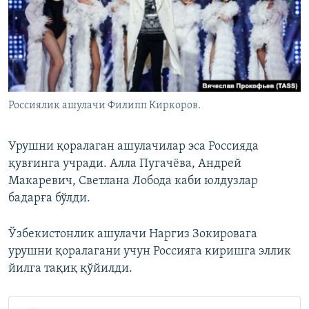
Россиялик ашулачи Филипп Киркоров.
Урушни қоралаган ашулачилар эса Россияда
қувғинга учради. Алла Пугачёва, Андрей
Макаревич, Светлана Лобода каби юлдузлар
бадарға бўлди.
Ўзбекистонлик ашулачи Наргиз Зокировага
урушни қоралагани учун Россияга киришга эллик
йилга тақиқ қўйилди.