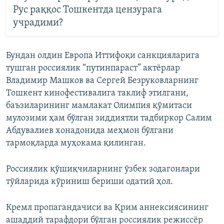
Рус раққос Тошкентда цензурага
учрадими?
Бундан олдин Европа Иттифоқи санкцияларига
тушган россиялик “путинпараст” актёрлар
Владимир Машков ва Сергей Безруковларнинг
Тошкент кинофестивалига таклиф этилгани,
баъзиларининг мамлакат Олимпия қўмитаси
мулозими ҳам бўлган зиддиятли тадбиркор Салим
Абдувалиев хонадонида меҳмон бўлгани
тармоқларда муҳокама қилинган.
Россиялик қўшиқчиларнинг ўзбек зодагонлари
тўйларида кўриниш бериши одатий ҳол.
Кремл пропагандачиси ва Қрим аннексиясининг
ашаддий тарафдори бўлган россиялик режиссёр