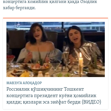
концертига хомийлик қилгани ҳақда Озодлик
хабар берганди.
МАВЗУГА АЛОҚАДОР
Россиялик қўшиқчининг Тошкент
концертига президент куëви ҳомийлик
қилди; қизлари эса зиëфат берди (ВИДЕО)