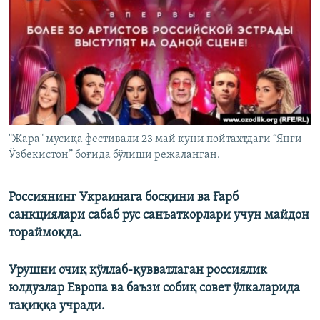
"Жара" мусиқа фестивали 23 май куни пойтахтдаги “Янги
Ўзбекистон” боғида бўлиши режаланган.
Россиянинг Украинага босқини ва Ғарб
санкциялари сабаб рус санъаткорлари учун майдон
тораймоқда.
Урушни очиқ қўллаб-қувватлаган россиялик
юлдузлар Европа ва баъзи собиқ совет ўлкаларида
тақиққа учради.