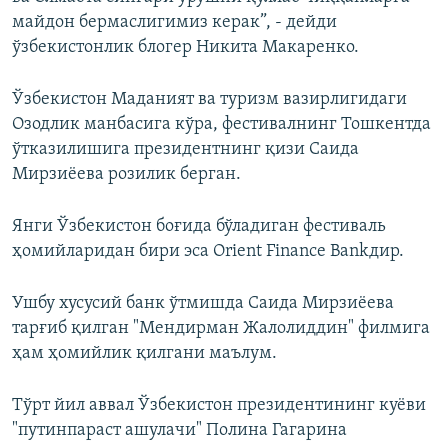
майдон бермаслигимиз керак”, - дейди
ўзбекистонлик блогер Никита Макаренко.
Ўзбекистон Маданият ва туризм вазирлигидаги
Озодлик манбасига кўра, фестивалнинг Тошкентда
ўтказилишига президентнинг қизи Саида
Мирзиёева розилик берган.
Янги Ўзбекистон боғида бўладиган фестиваль
ҳомийларидан бири эса Orient Finance Bankдир.
Ушбу хусусий банк ўтмишда Саида Мирзиёева
тарғиб қилган "Мендирман Жалолиддин" филмига
ҳам ҳомийлик қилгани маълум.
Тўрт йил аввал Ўзбекистон президентининг куёви
"путинпараст ашулачи" Полина Гагарина