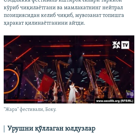
Озодликка фестиваль иштирокчилари таркиби
кўриб чиқилаётгани ва мамлакатнинг нейтрал
позициясидан келиб чиқиб, мувозанат топишга
ҳаракат қилинаётганини айтди.
"Жара" фестивали, Боку.
Урушни қўллаган юлдузлар