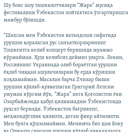
Шу боис шоу ташкилотчилари “Жара” мусиқа
фестивалини Ўзбекистон пойтахтига ўзгартиришга
мажбур бўлишди.
“Шахсан мен Ўзбекистон ватандоши сифатида
урушни қоралаган рус санъаткорларининг
Тошкентга келиб концерт беришида муаммо
кўрмайман. Ҳуш келибсиз деймиз уларга. Лекин,
Россиянинг Украинада олиб бораётган урушни
ёқлаб чиққан ашулачиларни бу ерда кўришни
хоҳламайман. Масалан барча Zчилар билан
урушни қўллаб-қувватлаган Григорий Лепсни
умуман кўргим йўқ. “Жара” нега Қоғозистон ёки
Озарбайжонда қабул қилинмадию Ўзбекистонда
руҳсат берилди. Ўзбекистон бағрикенг,
меҳмондўстлик қиляпти, деган фикр айтиляпти.
Мен бунга қўшилмайман. Менимча биз ҳам Боку
ва Олмаота сингари урушни қўллаб чиққанларга