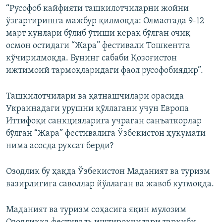
“Русофоб кайфияти ташкилотчиларни жойни
ўзгартиришга мажбур қилмоқда: Олмаотада 9-12
март кунлари бўлиб ўтиши керак бўлган очиқ
осмон остидаги “Жара” фестивали Тошкентга
кўчирилмоқда. Бунинг сабаби Қозоғистон
ижтимоий тармоқларидаги фаол русофобиядир”.
Ташкилотчилари ва қатнашчилари орасида
Украинадаги урушни қўллагани учун Европа
Иттифоқи санкцияларига учраган санъаткорлар
бўлган “Жара” фестивалига Ўзбекистон ҳукумати
нима асосда рухсат берди?
Озодлик бу ҳақда Ўзбекистон Маданият ва туризм
вазирлигига саволлар йўллаган ва жавоб кутмоқда.
Маданият ва туризм соҳасига яқин мулозим