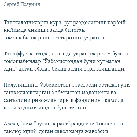
Сергей Полунин.
Ташкилотчиларга кўра, рус раққосининг ҳарбий
кийимда чиқиши залда ўтирган
томошабинларнинг эътирозига учраган.
Танаффус пайтида, орасида украинлар ҳам бўлган
томошабинлар “Ўзбекистондан буни кутмаган
эдик” деган сўзлар билан зални тарк этишганди.
Полуниннинг Ўзбекистонга гастроли ортидан уни
ташкиллаштирган Ўзбекистон маданияти ва
санъатини ривожлантириш фондининг камида
икки ходими ишдан бўшатилган.
Аммо, "ким “путинпараст” раққосни Тошкентга
таклиф этди?" деган савол ҳануз жавобсиз