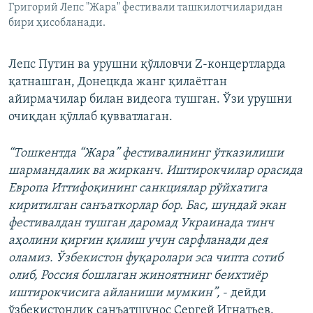
Григорий Лепс "Жара" фестивали ташкилотчиларидан
бири ҳисобланади.
Лепс Путин ва урушни қўлловчи Z-концертларда
қатнашган, Донецкда жанг қилаётган
айирмачилар билан видеога тушган. Ўзи урушни
очиқдан қўллаб қувватлаган.
“Тошкентда “Жара” фестивалининг ўтказилиши
шармандалик ва жирканч. Иштирокчилар орасида
Европа Иттифоқининг санкциялар рўйхатига
киритилган санъаткорлар бор. Бас, шундай экан
фестивалдан тушган даромад Украинада тинч
аҳолини қирғин қилиш учун сарфланади дея
оламиз. Ўзбекистон фуқаролари эса чипта сотиб
олиб, Россия бошлаган жиноятнинг беихтиёр
иштирокчисига айланиши мумкин”,
- дейди
ўзбекистонлик санъатшунос Сергей Игнатьев.