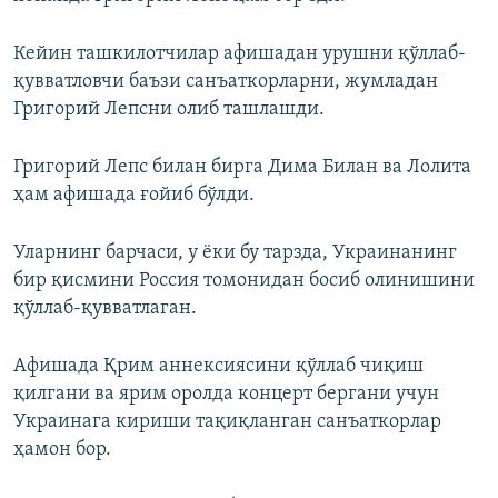
Кейин ташкилотчилар афишадан урушни қўллаб-
қувватловчи баъзи санъаткорларни, жумладан
Григорий Лепсни олиб ташлашди.
Григорий Лепс билан бирга Дима Билан ва Лолита
ҳам афишада ғойиб бўлди.
Уларнинг барчаси, у ёки бу тарзда, Украинанинг
бир қисмини Россия томонидан босиб олинишини
қўллаб-қувватлаган.
Афишада Қрим аннексиясини қўллаб чиқиш
қилгани ва ярим оролда концерт бергани учун
Украинага кириши тақиқланган санъаткорлар
ҳамон бор.