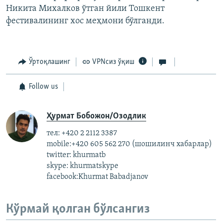
Никита Михалков ўтган йили Тошкент
фестивалининг хос меҳмони бўлганди.
Ўртоқлашинг
VPNсиз ўқиш
Follow us
Ҳурмат Бобожон/Озодлик
тел: +420 2 2112 3387
mobile:+420 605 562 270 (шошилинч хабарлар)
twitter: khurmatb
skype: khurmatskype
facebook:Khurmat Babadjanov
Кўрмай қолган бўлсангиз