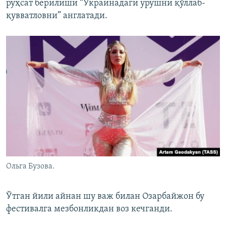
руҳсат берилиши “Украинадаги урушни қўллаб-
қувватловни” англатади.
Ольга Бузова.
Ўтган йили айнан шу важ билан Озарбайжон бу
фестивалга мезбонликдан воз кечганди.