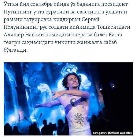
Ўтган йил сентябрь ойида ўз баданига президент
Путиннинг учта суратини ва свастикага ўхшаган
рамзни татуировка қилдирган Сергей
Полуниннинг рус солдати кийимида Тошкентдаги
Алишер Навоий номидаги опера ва балет Катта
театри саҳнасидаги чиқиши жанжалга сабаб
бўлганди.