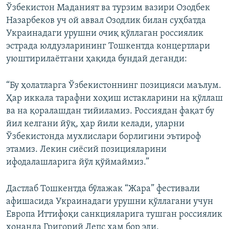
Ўзбекистон Маданият ва турзим вазири Озодбек
Назарбеков уч ой аввал Озодлик билан суҳбатда
Украинадаги урушни очиқ қўллаган россиялик
эстрада юлдузларининг Тошкентда концертлари
уюштирилаётгани ҳақида бундай деганди:
“Бу ҳолатларга Ўзбекистоннинг позицияси маълум.
Ҳар иккала тарафни хоҳиш истакларини на қўллаш
ва на қоралашдан тийиламиз. Россиядан фақат бу
йил келгани йўқ, ҳар йили келади, уларни
Ўзбекистонда мухлислари борлигини эътироф
этамиз. Лекин сиёсий позицияларини
ифодалашларига йўл қўймаймиз.”
Дастлаб Тошкентда бўлажак “Жара” фестивали
афишасида Украинадаги урушни қўллагани учун
Европа Иттифоқи санкцияларига тушган россиялик
хонанда Григорий Лепс ҳам бор эди.