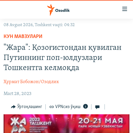
Линклар
Бош
мавзуларга
08 Avgust 2026, Toshkent vaqti: 04:32
ўтинг
OZODLIK SURISHTIRUVLARI
Асосий
КУН МАВЗУЛАРИ
OZODVIDEO
навигацияга
"Жара": Қозоғистондан қувилган
ўтинг
OZODARXIV
Путиннинг поп-юлдузлари
Қидиришга
ўтинг
Тошкентга келмоқда
На русском
Ҳурмат Бобожон/Озодлик
ИЖТИМОИЙ ТАРМОҚЛАР
Mart 28, 2023
Ўртоқлашинг
VPNсиз ўқиш
Озодлик бошқа тилларда