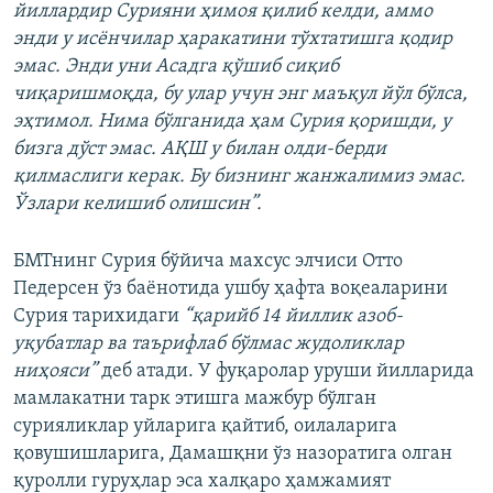
йиллардир Сурияни ҳимоя қилиб келди, аммо
энди у исёнчилар ҳаракатини тўхтатишга қодир
эмас. Энди уни Асадга қўшиб сиқиб
чиқаришмоқда, бу улар учун энг маъқул йўл бўлса,
эҳтимол. Нима бўлганида ҳам Сурия қоришди, у
бизга дўст эмас. АҚШ у билан олди-берди
қилмаслиги керак. Бу бизнинг жанжалимиз эмас.
Ўзлари келишиб олишсин”.
БМТнинг Сурия бўйича махсус элчиси Отто
Педерсен ўз баёнотида ушбу ҳафта воқеаларини
Сурия тарихидаги
“қарийб 14 йиллик азоб-
уқубатлар ва таърифлаб бўлмас жудоликлар
ниҳояси”
деб атади. У фуқаролар уруши йилларида
мамлакатни тарк этишга мажбур бўлган
сурияликлар уйларига қайтиб, оилаларига
қовушишларига, Дамашқни ўз назоратига олган
қуролли гуруҳлар эса халқаро ҳамжамият