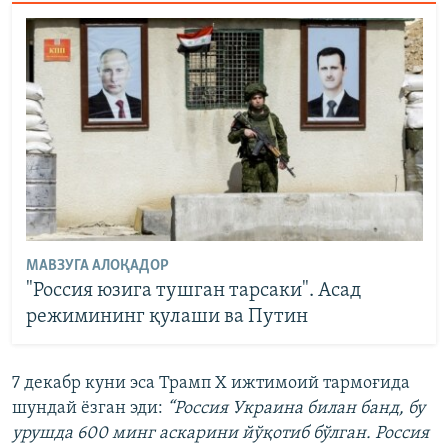
МАВЗУГА АЛОҚАДОР
"Россия юзига тушган тарсаки". Асад
режимининг қулаши ва Путин
7 декабр куни эса Трамп Х ижтимоий тармоғида
шундай ёзган эди:
“Россия Украина билан банд, бу
урушда 600 минг аскарини йўқотиб бўлган. Россия