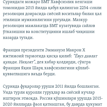
Суриядаги можаро БМТ Хавфсизлик кенгаши
томонидан 2015 йилда қабул қилинган 2254-сонли
резолюция доирасида сиёсий воситалар билан ҳал
этилиши мумкинлигини урғулади. Мазкур
резолюция мамлакатда БМТ кузатувида сайлов
ўтказишни ва конституцияни ишлаб чиқишни
назарда тутади.
Франция президенти Эммануэл Макрон Х
ижтимоий тармоғида қисқа қилиб:
“Ёвуз давлат
қулади. Ниҳоят”
, дея хабар қолдирди, сўнгра
Франция Яқин Шарқ хавфсизлигини қўллаб-
қувватлашига ваъда берди.
Сурияда фуқаролар уруши 2011 йилда бошланган.
Унда турли қуролли гуруҳлар ва сиёсий кучлар
иштирок этмоқда. Россия қўшинлари урушда 2015-
2020 йилларда фаол қатнашган, бу даврда ҳукумат