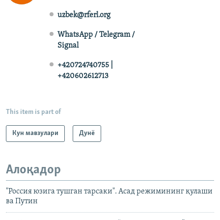
uzbek@rferl.org
WhatsApp / Telegram /
Signal
+420724740755 |
+420602612713
This item is part of
Кун мавзулари
Дунë
Алоқадор
"Россия юзига тушган тарсаки". Асад режимининг қулаши
ва Путин