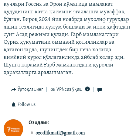
кучлари Россия ва Эрон кўмагида мамлакат
ҳудудининг катта қисмини эгаллашга муваффақ
бўлган. Бироқ 2024 йил ноябрда мухолиф гуруҳлар
яшин тезлигида ҳужум бошлади ва икки ҳафтадан
сўнг Асад режими қулади. Ғарб мамлакатлари
Сурия ҳукуматини оммавий қотилликлар ва
қатағонларда, шунингдек бир неча ҳолатда
кимёвий қурол қўллаганликда айблаб келар эди.
Шунга қарамай Ғарб мамлакатдаги қуролли
ҳаракатларга аралашмаган.
Ўртоқлашинг
VPNсиз ўқиш
Follow us
Озодлик
ozodlikmail@gmail.com