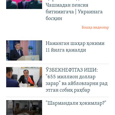
Чашмадан пенсия
битимигача | Украинага
босқин
Бошқа видеолар
Наманган шаҳар ҳокими
11 йилга қамалди
ЎЗБЕКНЕФТГАЗ ИШИ:
"655 миллион доллар
зарар" ва айбловларни рад
этган собиқ раҳбар
"Шармандали ҳокимлар?"