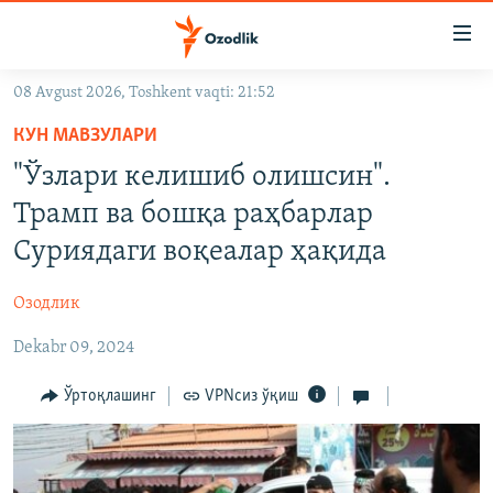
Линклар
Бош
мавзуларга
08 Avgust 2026, Toshkent vaqti: 21:52
ўтинг
OZODLIK SURISHTIRUVLARI
Асосий
КУН МАВЗУЛАРИ
OZODVIDEO
навигацияга
"Ўзлари келишиб олишсин".
ўтинг
OZODARXIV
Трамп ва бошқа раҳбарлар
Қидиришга
ўтинг
Суриядаги воқеалар ҳақида
На русском
Озодлик
ИЖТИМОИЙ ТАРМОҚЛАР
Dekabr 09, 2024
Ўртоқлашинг
VPNсиз ўқиш
Озодлик бошқа тилларда