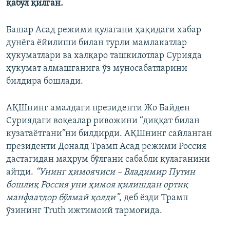
қабул қилган.
Башар Асад режими қулагани ҳақидаги хабар
дунёга ёйилиши билан турли мамлакатлар
ҳукуматлари ва халқаро ташкилотлар Сурияда
ҳукумат алмашганига ўз муносабатларини
билдира бошлади.
АҚШнинг амалдаги президенти Жо Байден
Суриядаги воқеалар ривожини “диққат билан
кузатаётгани”ни билдирди. АҚШнинг сайланган
президенти Доналд Трамп Асад режими Россия
дастагидан маҳрум бўлгани сабабли қулаганини
айтди.
“Унинг ҳимоячиси – Владимир Путин
бошлиқ Россия уни ҳимоя қилишдан ортиқ
манфаатдор бўлмай қолди”
, деб ёзди Трамп
ўзининг Truth ижтимоий тармоғида.