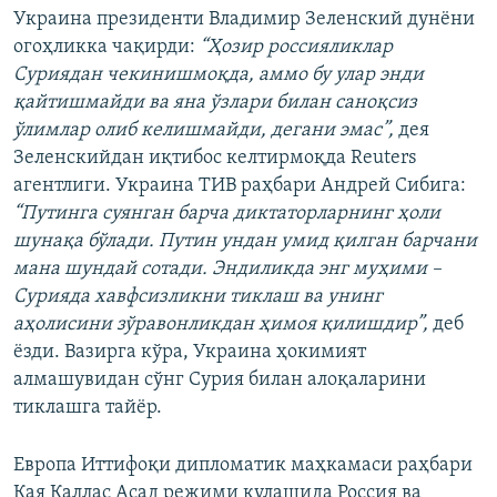
Auto
240p
360p
480p
480p
Украина президенти Владимир Зеленский дунёни
огоҳликка чақирди:
“Ҳозир россияликлар
720p
720p
1080p
Суриядан чекинишмоқда, аммо бу улар энди
1080p
қайтишмайди ва яна ўзлари билан саноқсиз
ўлимлар олиб келишмайди, дегани эмас”,
дея
Зеленскийдан иқтибос келтирмоқда Reuters
агентлиги. Украина ТИВ раҳбари Андрей Сибига:
“Путинга суянган барча диктаторларнинг ҳоли
шунақа бўлади. Путин ундан умид қилган барчани
мана шундай сотади. Эндиликда энг муҳими –
Сурияда хавфсизликни тиклаш ва унинг
аҳолисини зўравонликдан ҳимоя қилишдир”,
деб
ёзди. Вазирга кўра, Украина ҳокимият
алмашувидан сўнг Сурия билан алоқаларини
тиклашга тайёр.
Европа Иттифоқи дипломатик маҳкамаси раҳбари
Кая Каллас Асад режими қулашида Россия ва