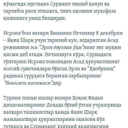
кўмагида мустақил Сурияни тиклаб қонун ва
тартибга риоя этишига, тинч аҳолини муҳофаза
қилишига умид билдирди.
Исроил бош вазири Бинямин Нетаняху 8 декабрни
– Яқин Шарқ учун тарихий кун, ағдарилган Асад
режимини эса
“Эрон ёвузлик ўқи”
нинг энг муҳим
қисми деб атади. Нетаняхуга кўра, Суриядаги
тўнтариш Исроил томонидан Асад ҳукуматининг
асосий суянчиқлари бўлган Эрон ва “Ҳизбуллоҳ”
радикал гуруҳига берилган зарбаларнинг
“бевосита натижаси”
дир.
Туркия ташқи ишлар вазири Ҳоқон Фидан
дипломатларнинг Доҳада бўлиб ўтган учрашувида
халқаро ташкилотлар ҳамда Яқин Шарқ
мамлакатлари ҳукуматларини оқилона йўл
тутишга ва Суриянинг ҳудудий яхлитлигини