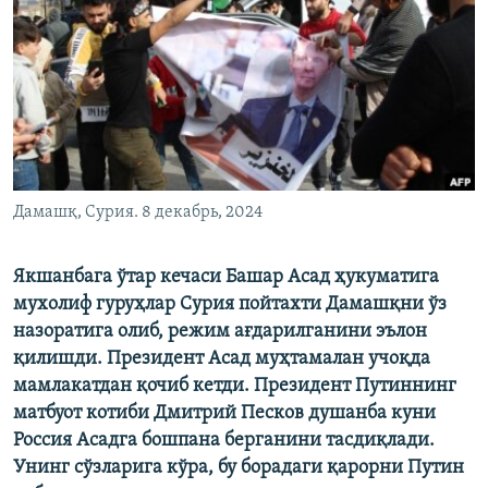
Дамашқ, Сурия. 8 декабрь, 2024
Якшанбага ўтар кечаси Башар Асад ҳукуматига
мухолиф гуруҳлар Сурия пойтахти Дамашқни ўз
назоратига олиб, режим ағдарилганини эълон
қилишди. Президент Асад муҳтамалан учоқда
мамлакатдан қочиб кетди. Президент Путиннинг
матбуот котиби Дмитрий Песков душанба куни
Россия Асадга бошпана берганини тасдиқлади.
Унинг сўзларига кўра, бу борадаги қарорни Путин