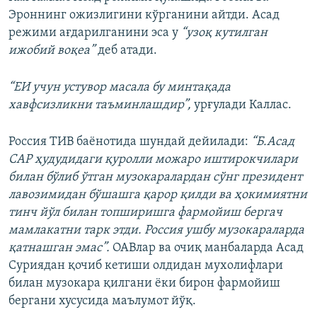
Эроннинг ожизлигини кўрганини айтди. Асад
режими ағдарилганини эса у
“узоқ кутилган
ижобий воқеа”
деб атади.
“ЕИ учун устувор масала бу минтақада
хавфсизликни таъминлашдир”,
урғулади Каллас.
Россия ТИВ баёнотида шундай дейилади:
“Б.Асад
САР ҳудудидаги қуролли можаро иштирокчилари
билан бўлиб ўтган музокаралардан сўнг президент
лавозимидан бўшашга қарор қилди ва ҳокимиятни
тинч йўл билан топширишга фармойиш бергач
мамлакатни тарк этди. Россия ушбу музокараларда
қатнашган эмас”.
ОАВлар ва очиқ манбаларда Асад
Суриядан қочиб кетиши олдидан мухолифлари
билан музокара қилгани ёки бирон фармойиш
бергани хусусида маълумот йўқ.