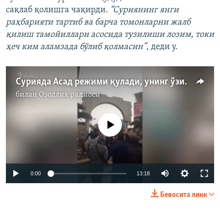
сақлаб қолишга чақирди.
“Суриянинг янги
раҳбарияти тартиб ва барча томонларни жалб
қилиш тамойиллари асосида тузилиши лозим, токи
ҳеч ким аламзада бўлиб қолмасин”
, деди у.
Сурияда Асад режими қулади, унинг ўзи қочди
билан
Озодлик радиоси
Айни дамда медиа-манба мавжуд эмас
Auto
0:00
13:18
240p
Бевосита линк
360p