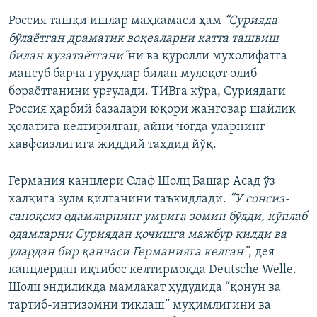
Россия ташқи ишлар маҳкамаси ҳам
“Сурияда
бўлаётган драматик воқеаларни катта ташвиш
билан кузатаётгани”
ни ва қуролли мухолифатга
мансуб барча гуруҳлар билан мулоқот олиб
бораётганини урғулади. ТИВга кўра, Суриядаги
Россия ҳарбий базалари юқори жанговар шайлик
ҳолатига келтирилган, айни чоғда уларнинг
хавфсизлигига жиддий таҳдид йўқ.
Германия канцлери Олаф Шолц Башар Асад ўз
халқига зулм қилганини таъкидлади.
“У сонсиз-
саноқсиз одамларнинг умрига зомин бўлди, кўплаб
одамларни Суриядан қочишга мажбур қилди ва
улардан бир қанчаси Германияга келган”
, дея
канцлердан иқтибос келтирмоқда Deutsche Welle.
Шолц эндиликда мамлакат ҳудудида “қонун ва
тартиб-интизомни тиклаш” муҳимлигини ва