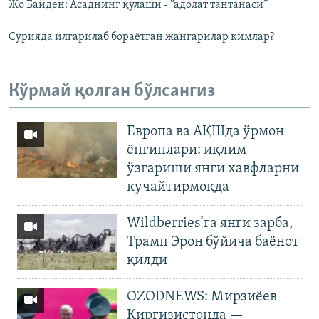
Жо Байден: Асаднинг қулаши - “адолат тантанаси”
Сурияда илгарилаб бораётган жангарилар кимлар?
Кўрмай қолган бўлсангиз
Европа ва АҚШда ўрмон
ёнғинлари: иқлим
ўзгариши янги хавфларни
кучайтирмоқда
Wildberries’га янги зарба,
Трамп Эрон бўйича баёнот
қилди
OZODNEWS: Мирзиёев
Қирғизистонда —