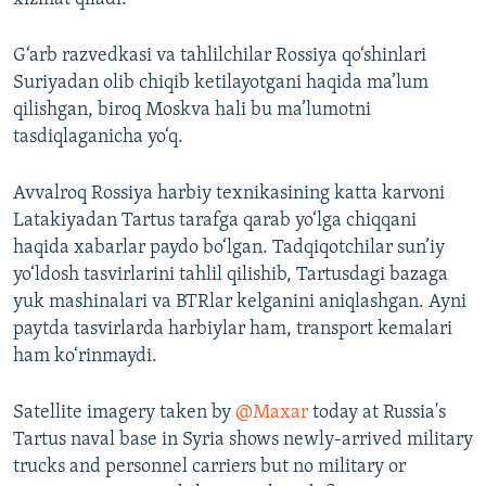
G‘arb razvedkasi va tahlilchilar Rossiya qo‘shinlari
Suriyadan olib chiqib ketilayotgani haqida ma’lum
qilishgan, biroq Moskva hali bu ma’lumotni
tasdiqlaganicha yo‘q.
Avvalroq Rossiya harbiy texnikasining katta karvoni
Latakiyadan Tartus tarafga qarab yo‘lga chiqqani
haqida xabarlar paydo bo‘lgan. Tadqiqotchilar sun’iy
yo‘ldosh tasvirlarini tahlil qilishib, Tartusdagi bazaga
yuk mashinalari va BTRlar kelganini aniqlashgan. Ayni
paytda tasvirlarda harbiylar ham, transport kemalari
ham ko‘rinmaydi.
Satellite imagery taken by
@Maxar
today at Russia's
Tartus naval base in Syria shows newly-arrived military
trucks and personnel carriers but no military or