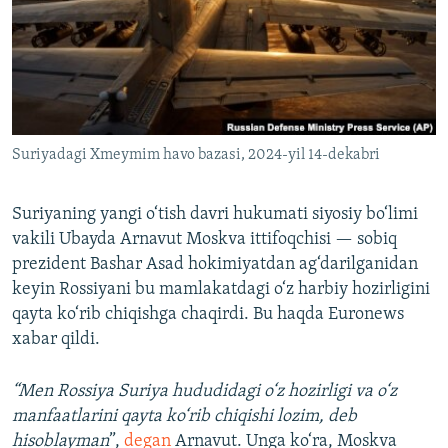
Suriyadagi Xmeymim havo bazasi, 2024-yil 14-dekabri
Suriyaning yangi o‘tish davri hukumati siyosiy bo‘limi
vakili Ubayda Arnavut Moskva ittifoqchisi — sobiq
prezident Bashar Asad hokimiyatdan ag‘darilganidan
keyin Rossiyani bu mamlakatdagi o‘z harbiy hozirligini
qayta ko‘rib chiqishga chaqirdi. Bu haqda Euronews
xabar qildi.
“Men Rossiya Suriya hududidagi o‘z hozirligi va o‘z
manfaatlarini qayta ko‘rib chiqishi lozim, deb
hisoblayman
”,
degan
Arnavut. Unga ko‘ra, Moskva