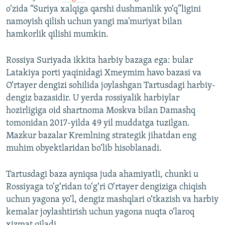
o‘zida “Suriya xalqiga qarshi dushmanlik yo‘q”ligini
namoyish qilish uchun yangi ma’muriyat bilan
hamkorlik qilishi mumkin.
Rossiya Suriyada ikkita harbiy bazaga ega: bular
Latakiya porti yaqinidagi Xmeymim havo bazasi va
O‘rtayer dengizi sohilida joylashgan Tartusdagi harbiy-
dengiz bazasidir. U yerda rossiyalik harbiylar
hozirligiga oid shartnoma Moskva bilan Damashq
tomonidan 2017-yilda 49 yil muddatga tuzilgan.
Mazkur bazalar Kremlning strategik jihatdan eng
muhim obyektlaridan bo‘lib hisoblanadi.
Tartusdagi baza ayniqsa juda ahamiyatli, chunki u
Rossiyaga to‘g‘ridan to‘g‘ri O‘rtayer dengiziga chiqish
uchun yagona yo‘l, dengiz mashqlari o‘tkazish va harbiy
kemalar joylashtirish uchun yagona nuqta o‘laroq
xizmat qiladi.