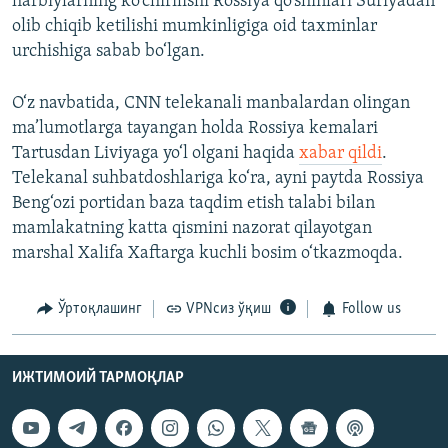
harbiylarning ko‘chirilishi Rossiya qo‘shinlari Suriyadan
olib chiqib ketilishi mumkinligiga oid taxminlar
urchishiga sabab bo‘lgan.
O‘z navbatida, CNN telekanali manbalardan olingan
ma’lumotlarga tayangan holda Rossiya kemalari
Tartusdan Liviyaga yo‘l olgani haqida
xabar qildi
.
Telekanal suhbatdoshlariga ko‘ra, ayni paytda Rossiya
Beng‘ozi portidan baza taqdim etish talabi bilan
mamlakatning katta qismini nazorat qilayotgan
marshal Xalifa Xaftarga kuchli bosim o‘tkazmoqda.
Ўртоқлашинг
VPNсиз ўқиш
Follow us
ИЖТИМОИЙ ТАРМОҚЛАР