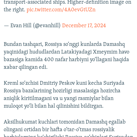
transport-associated ships. Higher-definition image on
the right.
pic.twitter.com/4A0evGtUZn
— Evan Hill (@evanhill)
December 17, 2024
Bundan tashqari, Rossiya so‘nggi kunlarda Damashq
yaqinidagi hududlardan Latakiyadagi Xmeymim havo
bazasiga kamida 400 nafar harbiyni yo‘llagani haqida
xabar qilingan edi.
Kreml so‘zchisi Dmitriy Peskov kuni kecha Suriyada
Rossiya bazalarining hozirligi masalasiga hozircha
aniqlik kiritilmagani va u yangi rasmiylar bilan
muloqot yo‘li bilan hal qilinishini bildirgan.
Aksilhukumat kuchlari tomonidan Damashq egallab
olingani ortidan bir hafta o‘tar-o‘tmas rossiyalik