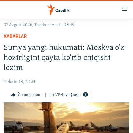
Линклар
Бош
мавзуларга
07 Avgust 2026, Toshkent vaqti: 08:49
ўтинг
OZODLIK SURISHTIRUVLARI
Асосий
XABARLAR
OZODVIDEO
навигацияга
Suriya yangi hukumati: Moskva o‘z
ўтинг
OZODARXIV
hozirligini qayta ko‘rib chiqishi
Қидиришга
ўтинг
lozim
На русском
Dekabr 18, 2024
ИЖТИМОИЙ ТАРМОҚЛАР
Ўртоқлашинг
VPNсиз ўқиш
Озодлик бошқа тилларда