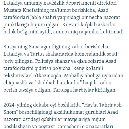
Latakiya umumiy xavfsizlik departamenti direktori
Mustafa Knefatining ma’lumot berishicha, Asad
tarafdorlari Jabla shahri yaqinidagi bir necha nazorat
punktlariga hujum qilgan. Knevati ko‘plab askarlar
halok bo‘lganini aytdi, ammo aniq raqamlar keltirmadi.
Suriyaning Sana agentligining xabar berishicha,
Latakiya va Tartus shaharlarida komendantlik soati
joriy qilingan. Politsiya shahar va qishloqlarda Asad
tarafdorlarini qidirish bo‘yicha "keng ko‘lamli
tekshiruvlar" o‘tkazmoqda. Mahalliy aholiga uylaridan
chiqmaslik va "shubhali harakatlar" haqida xabar
berish tavsiya etilgan. Tartusga harbiylar kiritilgan.
2024-yilning dekabr oyi boshlarida “Hay’at Tahrir ash-
Shom” boshchiligidagi aksilhukumat guruhlari Asad
nazorati ostidagi qo‘shinlar mavqelariga hujum
boshlashgan va poytaxt Damashqni o‘z nazoratlari