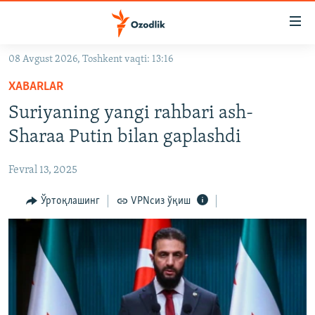
Линклар
Бош
мавзуларга
08 Avgust 2026, Toshkent vaqti: 13:16
ўтинг
OZODLIK SURISHTIRUVLARI
Асосий
XABARLAR
OZODVIDEO
навигацияга
Suriyaning yangi rahbari ash-
ўтинг
OZODARXIV
Sharaa Putin bilan gaplashdi
Қидиришга
ўтинг
На русском
Fevral 13, 2025
ИЖТИМОИЙ ТАРМОҚЛАР
Ўртоқлашинг
VPNсиз ўқиш
Озодлик бошқа тилларда