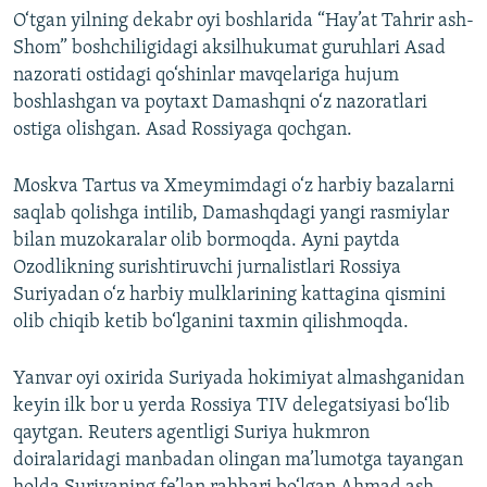
O‘tgan yilning dekabr oyi boshlarida “Hay’at Tahrir ash-
Shom” boshchiligidagi aksilhukumat guruhlari Asad
nazorati ostidagi qo‘shinlar mavqelariga hujum
boshlashgan va poytaxt Damashqni o‘z nazoratlari
ostiga olishgan. Asad Rossiyaga qochgan.
Moskva Tartus va Xmeymimdagi o‘z harbiy bazalarni
saqlab qolishga intilib, Damashqdagi yangi rasmiylar
bilan muzokaralar olib bormoqda. Ayni paytda
Ozodlikning surishtiruvchi jurnalistlari Rossiya
Suriyadan o‘z harbiy mulklarining kattagina qismini
olib chiqib ketib bo‘lganini taxmin qilishmoqda.
Yanvar oyi oxirida Suriyada hokimiyat almashganidan
keyin ilk bor u yerda Rossiya TIV delegatsiyasi bo‘lib
qaytgan. Reuters agentligi Suriya hukmron
doiralaridagi manbadan olingan ma’lumotga tayangan