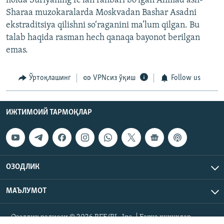
holda Suriyaning fe’lan rahbari bo‘lgan Ahmad ash-
Sharaa muzokaralarda Moskvadan Bashar Asadni
ekstraditsiya qilishni so‘raganini ma’lum qilgan. Bu
talab haqida rasman hech qanaqa bayonot berilgan
emas.
Ўртоқлашинг
VPNсиз ўқиш
Follow us
ИЖТИМОИЙ ТАРМОҚЛАР
ОЗОДЛИК
МАЪЛУМОТ
Озодлик радиоси © 2026 RFE/RL, Inc. | Барча ҳуқуқлар