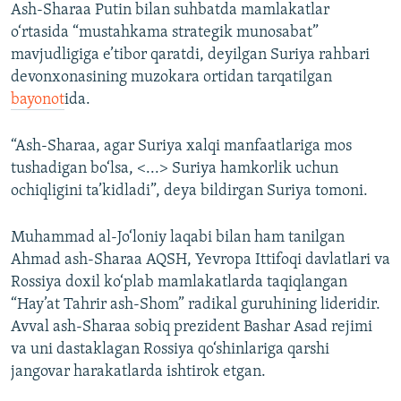
Ash-Sharaa Putin bilan suhbatda mamlakatlar
o‘rtasida “mustahkama strategik munosabat”
mavjudligiga e’tibor qaratdi, deyilgan Suriya rahbari
devonxonasining muzokara ortidan tarqatilgan
bayonot
ida.
“Ash-Sharaa, agar Suriya xalqi manfaatlariga mos
tushadigan bo‘lsa, <...> Suriya hamkorlik uchun
ochiqligini ta’kidladi”, deya bildirgan Suriya tomoni.
Muhammad al-Jo‘loniy laqabi bilan ham tanilgan
Ahmad ash-Sharaa AQSH, Yevropa Ittifoqi davlatlari va
Rossiya doxil ko‘plab mamlakatlarda taqiqlangan
“Hay’at Tahrir ash-Shom” radikal guruhining lideridir.
Avval ash-Sharaa sobiq prezident Bashar Asad rejimi
va uni dastaklagan Rossiya qo‘shinlariga qarshi
jangovar harakatlarda ishtirok etgan.