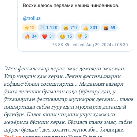
“Мен фестиваллар керак эмас демоқчи эмасман.
Улар чиндан ҳам керак. Лекин фестивалларни
асфальт билан солиштириш... Маданият вазири
ўзига тегишли бўлмаган соҳа (йўллар) дан, у
ўтказадиган фестиваллар муҳимроқ дегани... палов
пиширишда сабзи гуручдан муҳимроқ дегандай
бўлибди. Палов яхши чиқиши учун ҳаммаси
меъёрида бўлиши керак. Бўлмаса палов эмас, сабзи
шўрва бўлади”,
дея ҳолатга муносабат билдирди