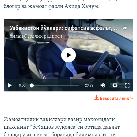
блогер ва жамоат фаоли Ақида Ханум.
Ўзбекистон йўллари: сифатсиз асфальт, кўзбўямачилик ва коррупция
билан
Озодлик радиоси
Айни дамда медиа-манба мавжуд эмас
Auto
0:00
23:29
240p
Бевосита линк
360p
Auto
240p
360p
480p
480p
Жамоатчилик вакиллари вазир мақомидаги
шахснинг “беўхшов муқояса”си ортида давлат
720p
720p
1080p
бошқаруви, сиёсат борасида билимсизликни