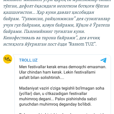
тўлган, дефолт ëқасидаги непотизм ботқоғи бўлган
қашшоғистон… Ҳар куни давлат ҳисобидан
байрам. “Гулмисан, райҳонмисан” дея сузилганлар
учун гул байрами, қовун байрами, Қўқон ë Ўратепа
байрами. Палонийнинг туғилган куни.
Кинофестиваль ва тарона байрами”, дея аччиқ
истеҳзога йўғрилган пост ёзди “
Rassom TUZ”.