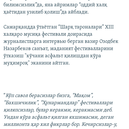
билимсизлик”да, яна айримлар “оддий халқ
ҳаётидан узилиб қолиш”да айблади.
Самарқандда ўтаётган “Шарқ тароналари” XIII
халқаро мусиқа фестивали доирасида
журналистларга интервью берган вазир Озодбек
Назарбеков санъат, маданият фестивалларини
ўтказиш "кўчани асфальт қилишдан кўра
муҳимроқ" эканини айтган.
“
Кўп савол берасизлар бизга, “Мақом”,
“Бахшичилик”, “Ҳунармандлар” фестиваллари
қиляпсизлар, булар керакми, керакмасми деб.
Ундан кўра асфальт қилган яхшимасми, деган
миллионта ҳар хил фикрлар бор. Кечирсизлар-у,