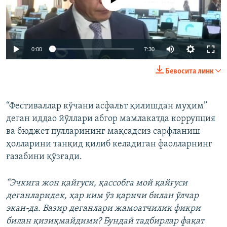
Auto
0:00
7:30
240p
Бевосита линк
360p
Auto
240p
360p
480p
480p
“Фестиваллар кўчани асфальт қилишдан муҳим”
деган иддао йўллари абгор мамлакатда коррупция
720p
720p
1080p
ва бюджет пулларининг мақсадсиз сарфланиш
1080p
ҳолларини танқид қилиб келадиган фаолларнинг
ғазабини қўзғади.
“Эчкига жон қайғуси, қассобга мой қайғуси
деганларидек, ҳар ким ўз қаричи билан ўлчар
экан-да. Вазир деганлари жамоатчилик фикри
билан қизиқмайдими? Бундай тадбирлар фақат