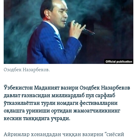
Озодбек Назарбеков.
Ўзбекистон Маданият вазири Озодбек Назарбеков
давлат ғазнасидан миллиардлаб пул сарфлаб
ўтказилаётган турли номдаги фестивалларни
оқлашга уриниши ортидан жамоатчиликнинг
кескин танқидига учради.
Айримлар хонандадан чиққан вазирни “сиёсий