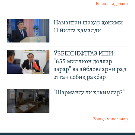
Бошқа видеолар
Наманган шаҳар ҳокими
11 йилга қамалди
ЎЗБЕКНЕФТГАЗ ИШИ:
"655 миллион доллар
зарар" ва айбловларни рад
этган собиқ раҳбар
"Шармандали ҳокимлар?"
Бошқа мақолалар