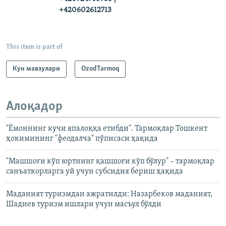
+420602612713
This item is part of
Кун мавзулари
OzodTarmoq
Алоқадор
"Ёмоннинг кучи япалоққа етибди". Тармоқлар Тошкент
ҳокимининг "феодалча" пўписаси ҳақида
"Машшоғи кўп юртнинг қашшоғи кўп бўлур" – тармоқлар
санъаткорларга уй учун субсидия бериш ҳақида
Маданият туризмдан ажратилди: Назарбеков маданият,
Шадиев туризм ишлари учун масъул бўлди