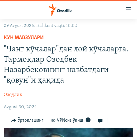
Линклар
Бош
мавзуларга
09 Avgust 2026, Toshkent vaqti: 10:02
ўтинг
OZODLIK SURISHTIRUVLARI
Асосий
КУН МАВЗУЛАРИ
OZODVIDEO
навигацияга
"Чанг кўчалар"дан лой кўчаларга.
ўтинг
OZODARXIV
Тармоқлар Озодбек
Қидиришга
ўтинг
Назарбековнинг навбатдаги
На русском
"қовун"и ҳақида
ИЖТИМОИЙ ТАРМОҚЛАР
Озодлик
Avgust 30, 2024
Ўртоқлашинг
VPNсиз ўқиш
Озодлик бошқа тилларда