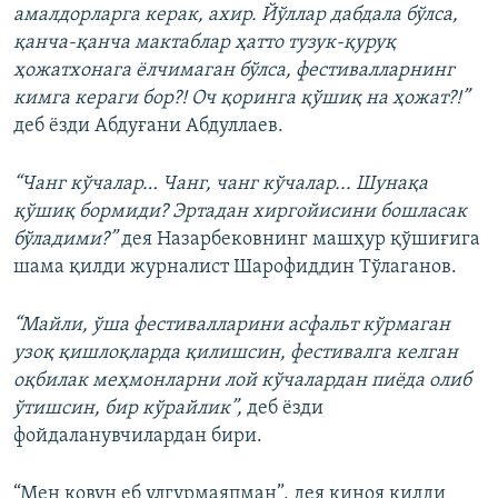
амалдорларга керак, ахир. Йўллар дабдала бўлса,
қанча-қанча мактаблар ҳатто тузук-қуруқ
ҳожатхонага ёлчимаган бўлса, фестивалларнинг
кимга кераги бор?! Оч қоринга қўшиқ на ҳожат?!”
деб ёзди Абдуғани Абдуллаев.
“Чанг кўчалар… Чанг, чанг кўчалар... Шунақа
қўшиқ бормиди? Эртадан хиргойисини бошласак
бўладими?”
дея Назарбековнинг машҳур қўшиғига
шама қилди журналист Шарофиддин Тўлаганов.
“Майли, ўша фестивалларини асфальт кўрмаган
узоқ қишлоқларда қилишсин, фестивалга келган
оқбилак меҳмонларни лой кўчалардан пиёда олиб
ўтишсин, бир кўрайлик”,
деб ёзди
фойдаланувчилардан бири.
“Мен қовун еб улгурмаяпман”, дея киноя қилди