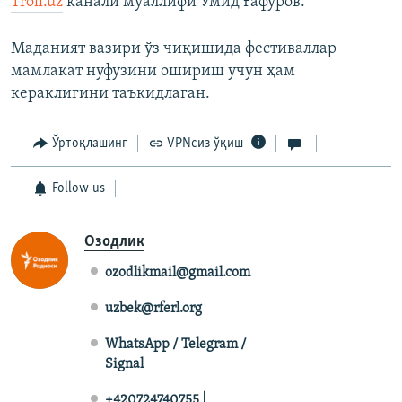
Troll.uz
канали муаллифи Умид Ғафуров.
Маданият вазири ўз чиқишида фестиваллар
мамлакат нуфузини ошириш учун ҳам
кераклигини таъкидлаган.
Ўртоқлашинг
VPNсиз ўқиш
Follow us
Озодлик
ozodlikmail@gmail.com
uzbek@rferl.org
WhatsApp / Telegram /
Signal
+420724740755 |