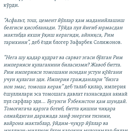
1080p
кўрди.
“Асфальт, тош, цемент йўллар ҳам маданийлашиш
белгиси ҳисобланади. Тўйда пул йиғиб юрмасдан
мактабда яхши ўқиш керагиди, айниқса, Рим
тарихини”,
деб ёзди блогер Зафарбек Солижонов.
“Нега шу қадар қудрат ва сарват эгаси бўлган Рим
империяси қулаганини биласизми? Жавоб битта.
Рим империяси томошани нондан устун қўйгани
учун қулаган эди. Империя гражданлари “бизга
нон эмас, томоша керак”
деб талаб қилар, империя
ëшуллилари эса томошага давлат ғазнасидан аямай
пул сарфлар эди...
Бугунги Ўзбекистон ҳам шундай.
Томоғигача қарзга ботиб, битта қишни чиқара
олмайдиган даражада заиф энергия тизими,
вайрона мактаблар, ўйдим-чуқур йўллар ва
миллион-миллион ўғри қароқчи мулозимлар билан