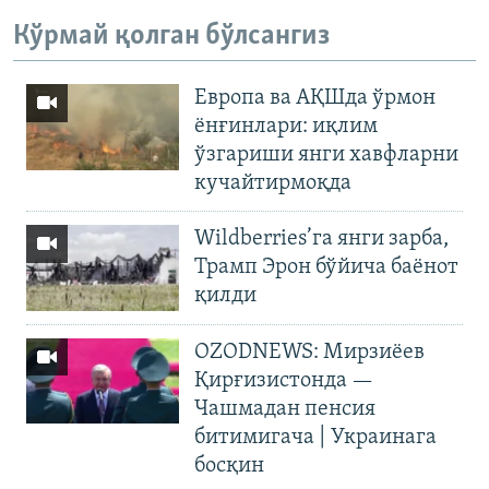
Кўрмай қолган бўлсангиз
Европа ва АҚШда ўрмон
ёнғинлари: иқлим
ўзгариши янги хавфларни
кучайтирмоқда
Wildberries’га янги зарба,
Трамп Эрон бўйича баёнот
қилди
OZODNEWS: Мирзиёев
Қирғизистонда —
Чашмадан пенсия
битимигача | Украинага
босқин