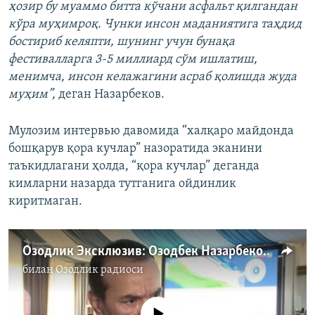
ҳозир бу муаммо битта кўчани асфальт қилгандан
кўра муҳимроқ. Чунки инсон маданиятига таҳдид
бостириб келяпти, шунинг учун бунақа
фестивалларга 3-5 миллиард сўм ишлатиш,
менимча, инсон келажагини асраб қолишда жуда
муҳим”,
деган Назарбеков.
Мулозим интервью давомида “халқаро майдонда
бошқарув қора кучлар” назоратида эканини
таъкидлагани ҳолда, “қора кучлар” деганда
кимларни назарда тутганига ойдинлик
киритмаган.
Озодлик Эксклюзив: Озодбек Назарбеков путинпараст рус қўшиқчилари, Украина ва маданий мерос ҳақида
билан
Озодлик радиоси
Айни дамда медиа-манба мавжуд эмас