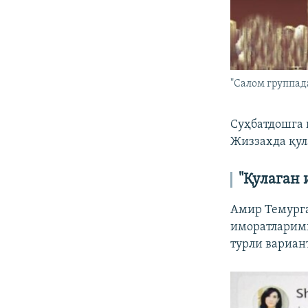
"Салом группад
Суҳбатдошга 
Жиззахда қул
"Қулаган
Амир Темурга
иморатларими
турли вариан