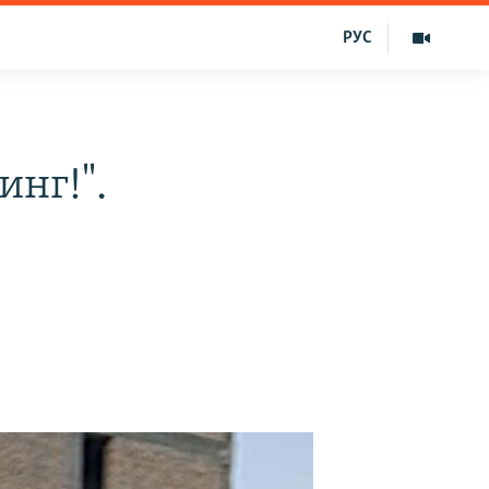
РУС
инг!".