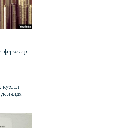
латформалар
з қурган
кун ичида