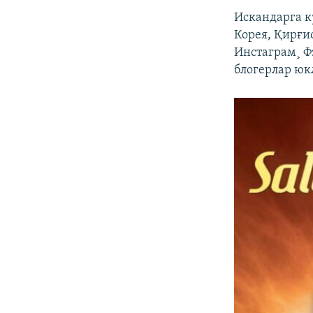
Искандарга к
Корея, Қирғи
Инстаграм¸ Ф
блогерлар юк