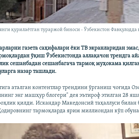
 янги қурилаётган тураржой биноси - Ўзбекистон Фавқулодда 
арларни газета саҳифалари ëки ТВ экранларидан эмас
моқлардан ўқиш Ўзбекистонда аллақачон трендга ай
длик сешанбадан сешанбагача тармоқ муҳокама қилга
уларга назар ташлади.
тига аталган контентлар трендини ўрганиш чоғида Оз
лнинг энг машҳур блогери" дея эътироф этилган 28 яш
оҳлик қилди. Искандар Македонсий таҳаллуси билан 
одировнинг тармоқларда ярим миллиондан кўп обуна