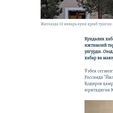
Жиззахда 10 январь куни қулаб тушган
Кундалик хаб
ижтимоий тар
улгурди. Озо
хабар ва мавз
Ўзбек сегмен
Россияда "Йи
Қодиров ҳамр
юритадиган Қ