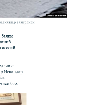
вазиятлар вазирлиги
, балки
ланиб
н асосий
одликка
ар Искандар
блог
чиси бор.