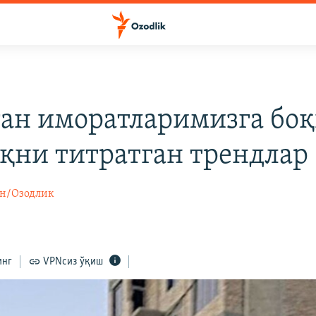
ган иморатларимизга боқ
қни титратган трендлар
н/Озодлик
инг
VPNсиз ўқиш