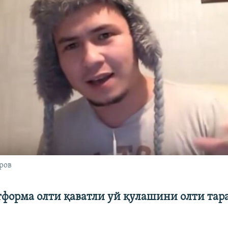
ров
тформа олти қаватли уй қулашини олти тар