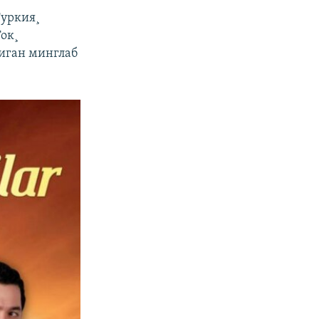
Туркия¸
ок¸
диган минглаб