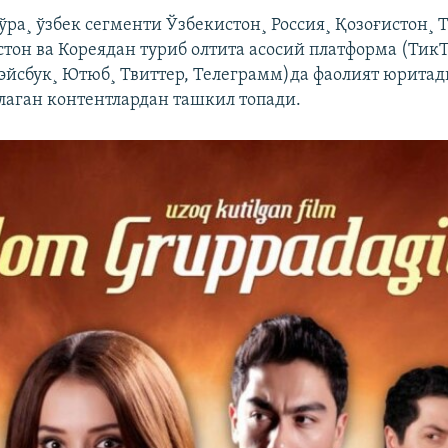
ўра¸ ўзбек сегменти Ўзбекистон¸ Россия¸ Қозоғистон¸ 
стон ва Кореядан туриб олтита асосий платформа (ТикТ
эйсбук¸ Ютюб¸ Твиттер, Телеграмм)да фаолият юрита
лаган контентлардан ташкил топади.