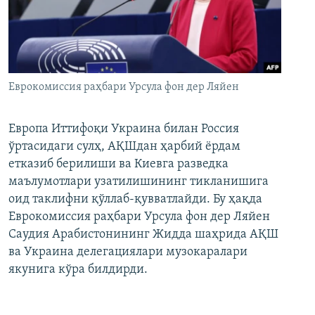
Еврокомиссия раҳбари Урсула фон дер Ляйен
Европа Иттифоқи Украина билан Россия
ўртасидаги сулҳ, АҚШдан ҳарбий ёрдам
етказиб берилиши ва Киевга разведка
маълумотлари узатилишининг тикланишига
оид таклифни қўллаб-қувватлайди. Бу ҳақда
Еврокомиссия раҳбари Урсула фон дер Ляйен
Саудия Арабистонининг Жидда шаҳрида АҚШ
ва Украина делегациялари музокаралари
якунига кўра билдирди.