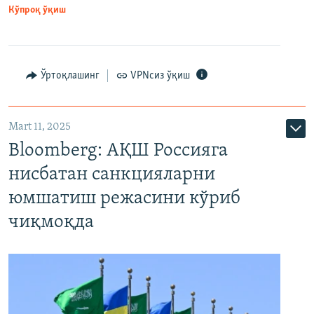
Кўпроқ ўқиш
Ўртоқлашинг
VPNсиз ўқиш
Mart 11, 2025
Bloomberg: АҚШ Россияга
нисбатан санкцияларни
юмшатиш режасини кўриб
чиқмоқда