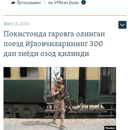
Ўртоқлашинг
VPNсиз ўқиш
Mart 13, 2025
Покистонда гаровга олинган
поезд йўловчиларининг 300
дан зиёди озод қилинди