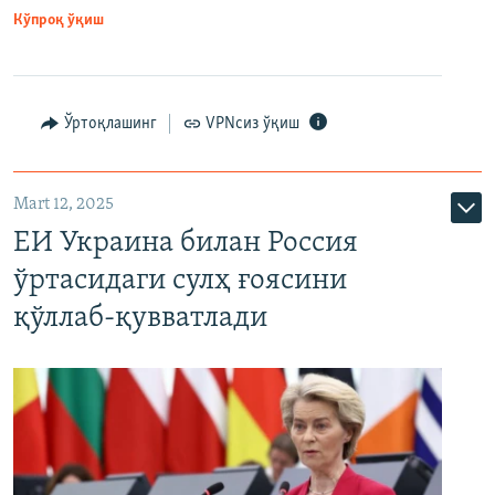
Кўпроқ ўқиш
Ўртоқлашинг
VPNсиз ўқиш
Mart 12, 2025
ЕИ Украина билан Россия
ўртасидаги сулҳ ғоясини
қўллаб-қувватлади