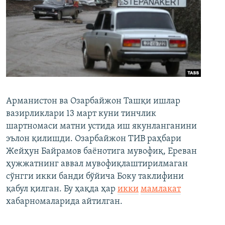
Арманистон ва Озарбайжон Ташқи ишлар
вазирликлари 13 март куни тинчлик
шартномаси матни устида иш якунланганини
эълон қилишди. Озарбайжон ТИВ раҳбари
Жейҳун Байрамов баёнотига мувофиқ, Ереван
ҳужжатнинг аввал мувофиқлаштирилмаган
сўнгги икки банди бўйича Боку таклифини
қабул қилган. Бу ҳақда ҳар
икки
мамлакат
хабарномаларида айтилган.