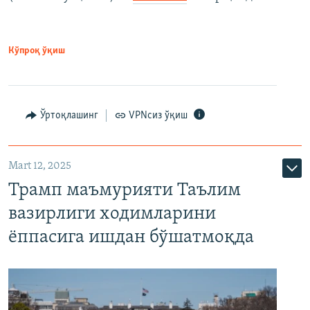
Кўпроқ ўқиш
Ўртоқлашинг
VPNсиз ўқиш
Mart 12, 2025
Трамп маъмурияти Таълим
вазирлиги ходимларини
ёппасига ишдан бўшатмоқда