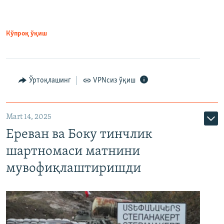
Кўпроқ ўқиш
Ўртоқлашинг
VPNсиз ўқиш
Mart 14, 2025
Ереван ва Боку тинчлик
шартномаси матнини
мувофиқлаштиришди