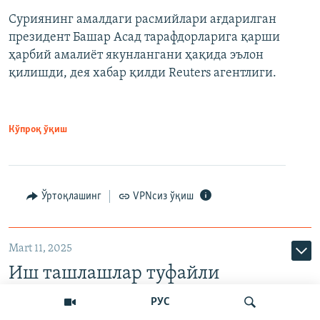
Суриянинг амалдаги расмийлари ағдарилган
президент Башар Асад тарафдорларига қарши
ҳарбий амалиёт якунлангани ҳақида эълон
қилишди, дея хабар қилди Reuters агентлиги.
Кўпроқ ўқиш
Ўртоқлашинг
VPNсиз ўқиш
Mart 11, 2025
Иш ташлашлар туфайли
Германияда 3500 дан зиёд рейс
РУС