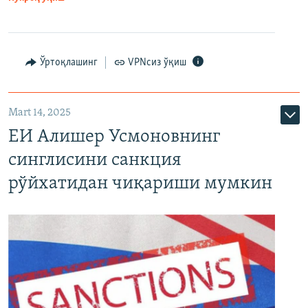
Ўртоқлашинг
VPNсиз ўқиш
Mart 14, 2025
ЕИ Алишер Усмоновнинг
синглисини санкция
рўйхатидан чиқариши мумкин