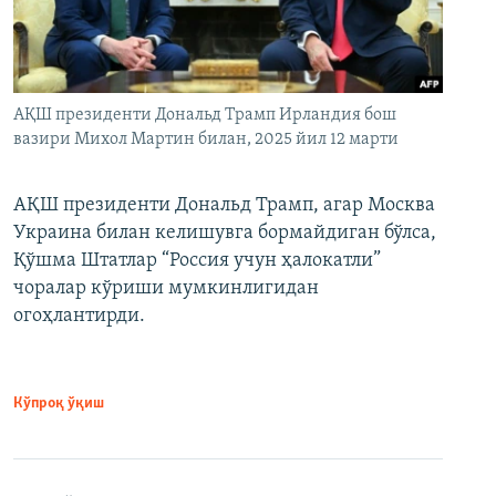
АҚШ президенти Дональд Трамп Ирландия бош
вазири Михол Мартин билан, 2025 йил 12 марти
АҚШ президенти Дональд Трамп, агар Москва
Украина билан келишувга бормайдиган бўлса,
Қўшма Штатлар “Россия учун ҳалокатли”
чоралар кўриши мумкинлигидан
огоҳлантирди.
Кўпроқ ўқиш