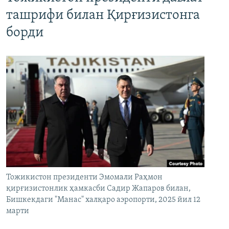
ташрифи билан Қирғизистонга
борди
Тожикистон президенти Эмомали Раҳмон
қирғизистонлик ҳамкасби Садир Жапаров билан,
Бишкекдаги "Манас" халқаро аэропорти, 2025 йил 12
марти