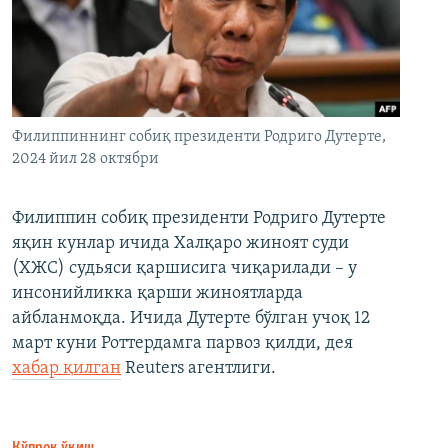
Филиппиннинг собиқ президенти Родриго Дутерте,
2024 йил 28 октябри
Филиппин собиқ президенти Родриго Дутерте
яқин кунлар ичида Халқаро жиноят суди
(ХЖС) судьяси қаршисига чиқарилади – у
инсонийликка қарши жиноятларда
айбланмоқда. Ичида Дутерте бўлган учоқ 12
март куни Роттердамга парвоз қилди, дея
хабар қилган
Reuters агентлиги.
Кўпроқ ўқиш