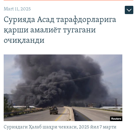
Mart 11, 2025
Сурияда Асад тарафдорларига
қарши амалиёт тугагани
очиқланди
Суриядаги Ҳалаб шаҳри чеккаси, 2025 йил 7 марти