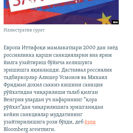
Иллюстратив сурат
Европа Иттифоқи мамлакатлари 2000 дан зиёд
россияликка қарши санкцияларни яна ярим
йилга узайтириш бўйича келишувга
эришишга яқинлашди. Даставвал россиялик
тадбиркорлар Алишер Усмонов ва Михаил
Фридман дохил саккиз кишини санкция
рўйхатидан чиқарилиши талаб қилган
Венгрия улардан уч нафарининг “қора
рўйхат”дан чиқарилишига эришганидан
кейин санкциялар муддатининг
узайтирилишига рози бўлди, деб
ёзди
Bloomberg агентлиги.