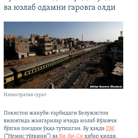
ва юзлаб одамни гаровга олди
Иллюстратив сурат
Покистон жануби-ғарбидаги Белужистон
вилоятида жангарилар ичида юзлаб йўловчи
бўлган поездни ўққа тутишган. Бу ҳақда
DW
(“Немис тўлқини”) ва
Би-Би-Си
хабар қилди.