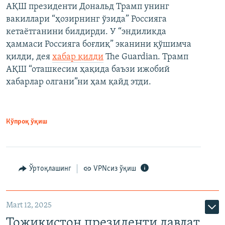
АҚШ президенти Дональд Трамп унинг
вакиллари “ҳозирнинг ўзида” Россияга
кетаётганини билдирди. У “эндиликда
ҳаммаси Россияга боғлиқ” эканини қўшимча
қилди, дея
хабар қилди
The Guardian. Трамп
АҚШ “оташкесим ҳақида баъзи ижобий
хабарлар олгани”ни ҳам қайд этди.
Кўпроқ ўқиш
Ўртоқлашинг
VPNсиз ўқиш
Mart 12, 2025
Тожикистон президенти давлат