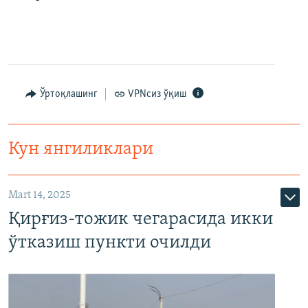
Ўртоқлашинг
VPNсиз ўқиш
Кун янгиликлари
Mart 14, 2025
Қирғиз-тожик чегарасида икки
ўтказиш пункти очилди