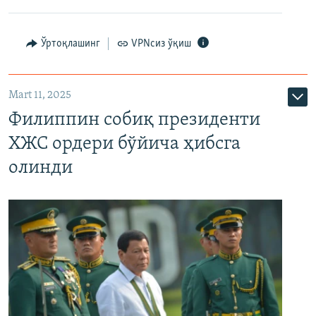
Ўртоқлашинг
VPNсиз ўқиш
Mart 11, 2025
Филиппин собиқ президенти
ХЖС ордери бўйича ҳибсга
олинди