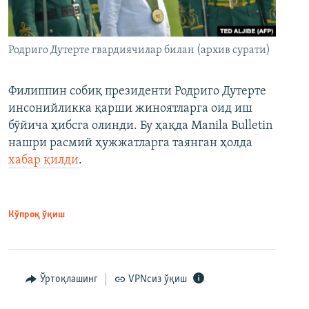
Родриго Дутерте гвардиячилар билан (архив сурати)
Филиппин собиқ президенти Родриго Дутерте
инсонийликка қарши жиноятларга оид иш
бўйича ҳибсга олинди. Бу ҳақда Manila Bulletin
нашри расмий ҳужжатларга таянган ҳолда
хабар қилди
.
Кўпроқ ўқиш
Ўртоқлашинг
VPNсиз ўқиш