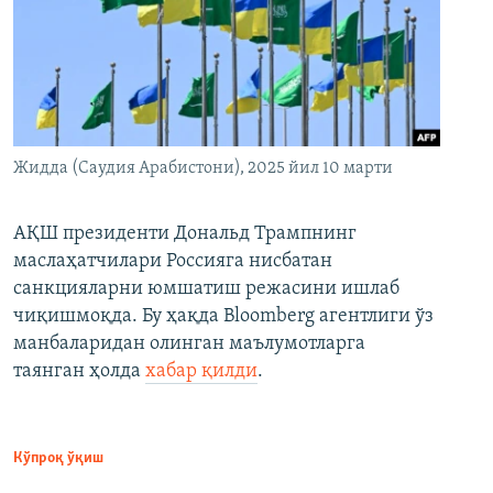
Жидда (Саудия Арабистони), 2025 йил 10 марти
АҚШ президенти Дональд Трампнинг
маслаҳатчилари Россияга нисбатан
санкцияларни юмшатиш режасини ишлаб
чиқишмоқда. Бу ҳақда Bloomberg агентлиги ўз
манбаларидан олинган маълумотларга
таянган ҳолда
хабар қилди
.
Кўпроқ ўқиш