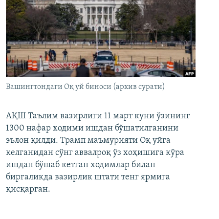
Вашингтондаги Оқ уй биноси (архив сурати)
АҚШ Таълим вазирлиги 11 март куни ўзининг
1300 нафар ходими ишдан бўшатилганини
эълон қилди. Трамп маъмурияти Оқ уйга
келганидан сўнг аввалроқ ўз хоҳишига кўра
ишдан бўшаб кетган ходимлар билан
биргаликда вазирлик штати тенг ярмига
қисқарган.