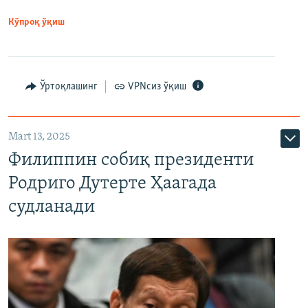
Кўпроқ ўқиш
Ўртоқлашинг
VPNсиз ўқиш
Mart 13, 2025
Филиппин собиқ президенти
Родриго Дутерте Ҳаагада
судланади