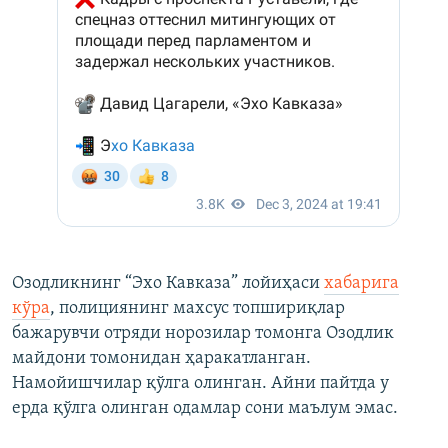
Озодликнинг “Эхо Кавказа” лойиҳаси
хабарига
кўра
, полициянинг махсус топшириқлар
бажарувчи отряди норозилар томонга Озодлик
майдони томонидан ҳаракатланган.
Намойишчилар қўлга олинган. Айни пайтда у
ерда қўлга олинган одамлар сони маълум эмас.