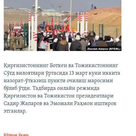
Қирғизистоннинг Боткен ва Тожикистоннинг
Сўғд вилоятлари ўртасида 13 март куни иккита
назорат-ўтказиш пункти очилиш маросими
бўлиб ўтди. Тадбирда онлайн режмида
Қирғизистон ва Тожикистон президентлари
Садир Жапаров ва Эмомали Раҳмон иштирок
этганлар.
Кўпроқ ўқиш