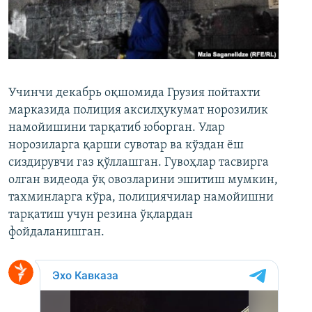
Учинчи декабрь оқшомида Грузия пойтахти
марказида полиция аксилҳукумат норозилик
намойишини тарқатиб юборган. Улар
норозиларга қарши сувотар ва кўздан ёш
сиздирувчи газ қўллашган. Гувоҳлар тасвирга
олган видеода ўқ овозларини эшитиш мумкин,
тахминларга кўра, полициячилар намойишни
тарқатиш учун резина ўқлардан
фойдаланишган.