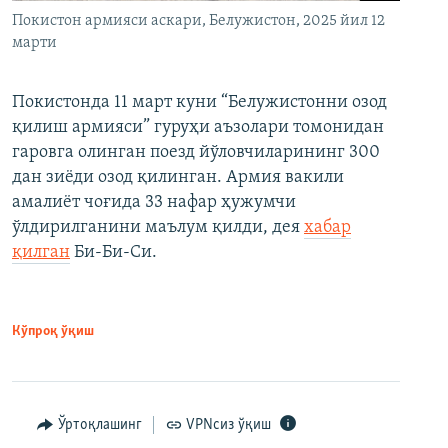
Покистон армияси аскари, Белужистон, 2025 йил 12
марти
Покистонда 11 март куни “Белужистонни озод
қилиш армияси” гуруҳи аъзолари томонидан
гаровга олинган поезд йўловчиларининг 300
дан зиёди озод қилинган. Армия вакили
амалиёт чоғида 33 нафар ҳужумчи
ўлдирилганини маълум қилди, дея
хабар
қилган
Би-Би-Си.
Кўпроқ ўқиш
Ўртоқлашинг
VPNсиз ўқиш