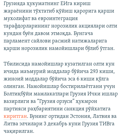
Грузияда ҳукуматнинг ЕИга кириш
жараёнини тўхтатиб қўйиш қарорига қарши
мухолифат ва евроинтеграция
тарафдорларининг норозилик акциялари олти
кундан буён давом этмоқда. Бунгача
парламент сайлови расмий натижаларига
қарши норозилик намойишлари бўлиб ўтган.
Тбилисида намойишлар кузатилган олти кун
ичида маъмурий моддалар бўйича 293 киши,
жиноий моддалар бўйича эса 6 киши қўлга
олинган. Намойишлар бостирилаётгани учун
Болтиқбўйи мамлакатлари Грузия Ички ишлар
вазирлиги ва “Грузия орзуси” ҳукмрон
партияси раҳбариятини санкция рўйхатига
киритган
. Бунинг ортидан Эстония, Латвия ва
Литва элчилари 3 декабрь куни Грузия ТИВга
чақирилган.