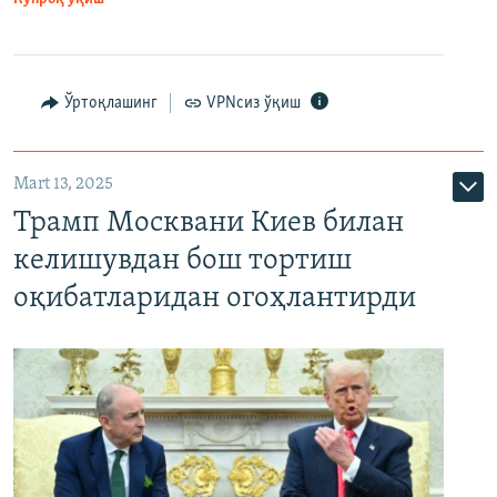
Ўртоқлашинг
VPNсиз ўқиш
Mart 13, 2025
Трамп Москвани Киев билан
келишувдан бош тортиш
оқибатларидан огоҳлантирди