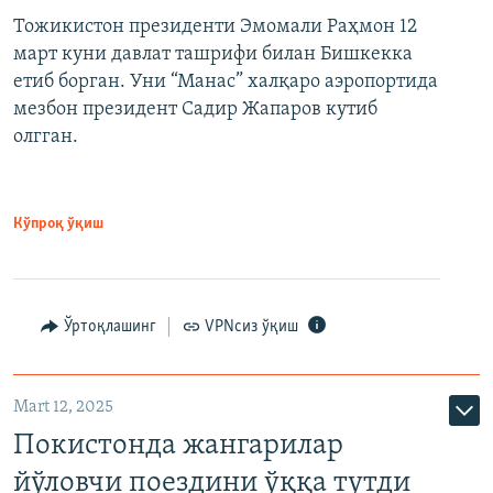
Тожикистон президенти Эмомали Раҳмон 12
март куни давлат ташрифи билан Бишкекка
етиб борган. Уни “Манас” халқаро аэропортида
мезбон президент Садир Жапаров кутиб
олгган.
Кўпроқ ўқиш
Ўртоқлашинг
VPNсиз ўқиш
Mart 12, 2025
Покистонда жангарилар
йўловчи поездини ўққа тутди