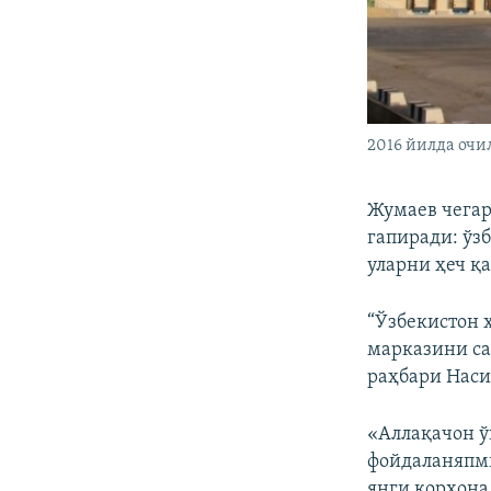
2016 йилда очи
Жумаев чегар
гапиради: ўз
уларни ҳеч қ
“Ўзбекистон 
марказини са
раҳбари Наси
«Аллақачон ў
фойдаланяпми
янги корхона