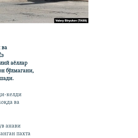
 ва
Ёз
лий аёллар
он бўлмагани,
шади.
ди-келди
моқда ва
ув анави
занган пахта