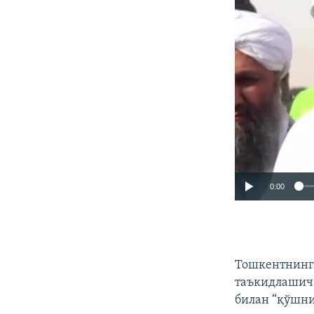
0:00
Тошкентнинг 
таъкидлашича
билан “қўшни