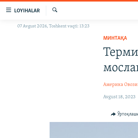
Линклар
LOYIHALAR
Бош
мавзуларга
Излаш
07 Avgust 2026, Toshkent vaqti: 13:23
OZODLIK SURISHTIRUVLARI
ўтинг
Асосий
МИНТАҚА
OZODVIDEO
навигацияга
Терми
OZODARXIV
ўтинг
Қидиришга
мосл
ўтинг
Америка Овози
Avgust 18, 2023
Ўртоқлаш