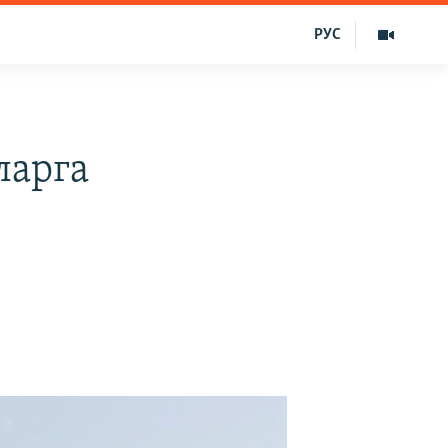
РУС
ларга