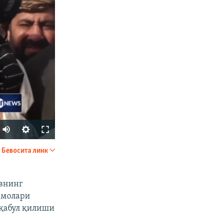
Auto
240p
Бевосита линк
УЛАШИШ
360p
480p
евнинг
ммолари
720p
 қабул қилиши
1080p