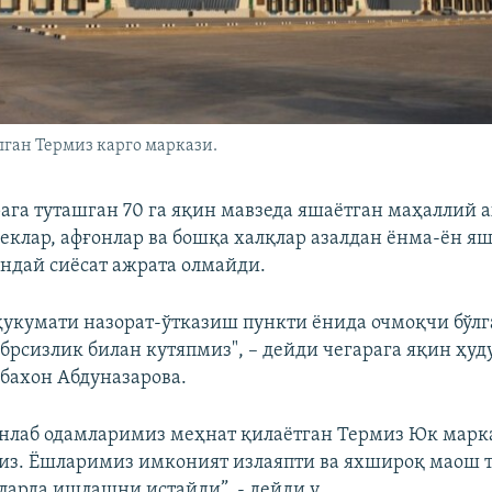
лган Термиз карго маркази.
ага туташган 70 га яқин мавзеда яшаётган маҳаллий 
беклар, афғонлар ва бошқа халқлар азалдан ёнма-ён яш
андай сиёсат ажрата олмайди.
ҳукумати назорат-ўтказиш пункти ёнида очмоқчи бўлг
брсизлик билан кутяпмиз", – дейди чегарага яқин ҳу
бахон Абдуназарова.
нлаб одамларимиз меҳнат қилаётган Термиз Юк марк
з. Ёшларимиз имконият излаяпти ва яхшироқ маош 
ларда ишлашни истайди”, - дейди у.