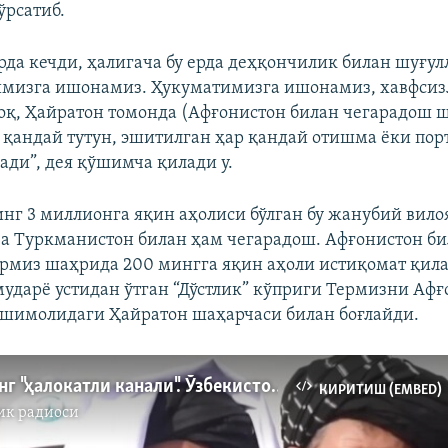
рсатиб.
рда кечди, ҳалигача бу ерда деҳқончилик билан шуғул
имизга ишонамиз. Ҳукуматимизга ишонамиз, хавфси
оқ, Ҳайратон томонда (Афғонистон билан чегарадош 
 қандай тутун, эшитилган ҳар қандай отишма ёки по
ади”, дея қўшимча қилади у.
нг 3 миллионга яқин аҳолиси бўлган бу жанубий вило
а Туркманистон билан ҳам чегарадош. Афғонистон б
рмиз шаҳрида 200 мингга яқин аҳоли истиқомат қил
мударё устидан ўтган “Дўстлик” кўприги Термизни Аф
 шимолидаги Ҳайратон шаҳарчаси билан боғлайди.
Толибоннинг "ҳалокатли канали". Ўзбекистон нега жим?
КИРИТИШ (EMBED)
ик радиоси