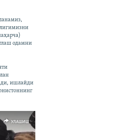
ланамиз,
злигимизни
шаҳарча)
ртлаш одамни
яти
илан
ади, ишлайди
ғонистоннинг
УЛАШИШ