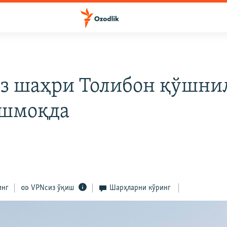
з шаҳри Толибон қўшни
ашмоқда
инг
VPNсиз ўқиш
Шарҳларни кўринг