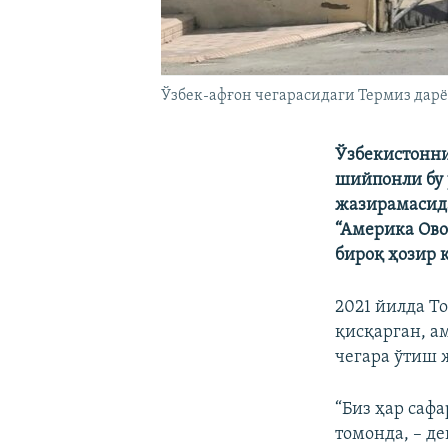
Ўзбек-афғон чегарасидаги Термиз дарё п
Ўзбекистонни
шийпонли бу у
жазирамасида
“Америка Ово
бироқ ҳозир 
2021 йилда Т
қисқарган, а
чегара ўтиш 
“Биз ҳар саф
томонда, – д