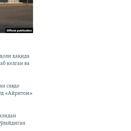
аҳоли ҳақида
аб келган ва
ан савдо
дуд «Айритом»
азидан
тўлайдиган