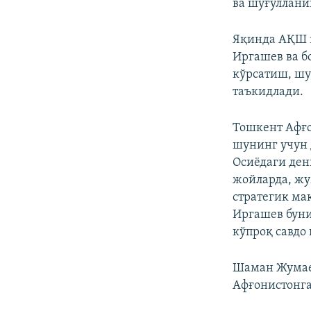
ва шуғуллани
Яқинда АҚШ в
Иргашев ва б
кўрсатиш, шу
таъкидлади.
Тошкент Афғо
шунинг учун 
Осиёдаги ден
жойларда, жу
стратегик ма
Иргашев буни
кўпроқ савдо
Шаман Жумаев
Афғонистонга