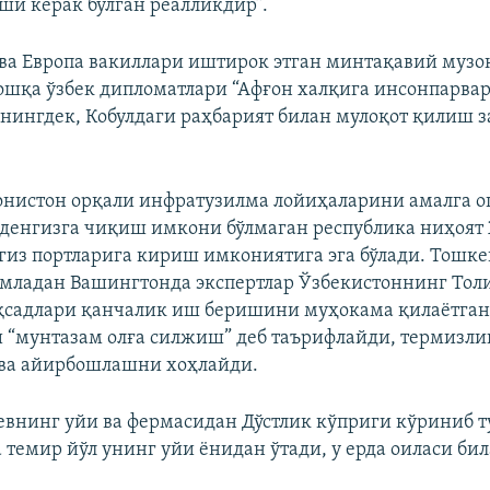
ши керак бўлган реалликдир”.
720p
1080p
а Европа вакиллари иштирок этган минтақавий музо
ошқа ўзбек дипломатлари “Афғон халқига инсонпарва
нингдек, Кобулдаги раҳбарият билан мулоқот қилиш 
нистон орқали инфратузилма лойиҳаларини амалга 
денгизга чиқиш имкони бўлмаган республика ниҳоят
гиз портларига кириш имкониятига эга бўлади. Тошке
младан Вашингтонда экспертлар Ўзбекистоннинг Тол
қсадлари қанчалик иш беришини муҳокама қилаётган 
 “мунтазам олға силжиш” деб таърифлайди, термизли
 ва айирбошлашни хоҳлайди.
нинг уйи ва фермасидан Дўстлик кўприги кўриниб т
 темир йўл унинг уйи ёнидан ўтади, у ерда оиласи би