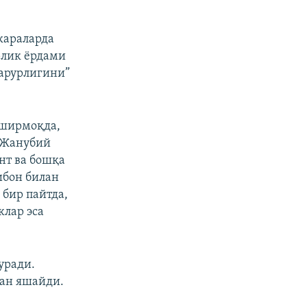
караларда
px
Кенглиги
рлик ёрдами
зарурлигини”
оширмоқда,
 Жанубий
нт ва бошқа
ибон билан
бир пайтда,
клар эса
уради.
лан яшайди.