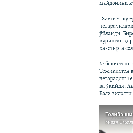
майдонини кў
“Ҳаётим шу е
чегарачилар
ўйлайди. Бир
кўринган ҳар
хавотирга сол
Ўзбекистонни
Тожикистон в
чегарадош Те
ва ўқийди. А
Балх вилояти
билан
Озодл