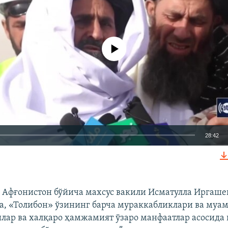
Айни дамда медиа-манба мавжуд эмас
28:42
КИРИТИШ (EMBED)
Афғонистон бўйича махсус вакили Исматулла Иргаш
, «Толибон» ўзининг барча мураккабликлари ва муа
лар ва халқаро ҳамжамият ўзаро манфаатлар асосида
Auto
240p
360p
480p