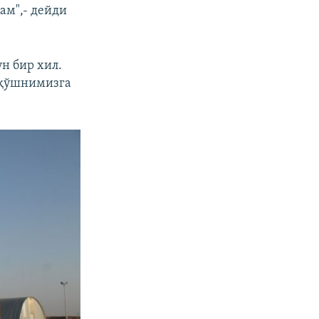
ам",- дейди
н бир хил.
 қўшнимизга