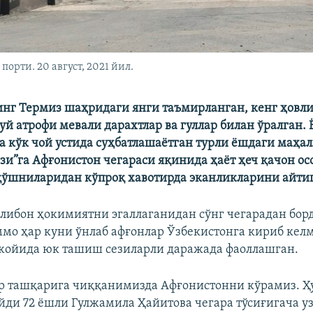
орти. 20 август, 2021 йил.
нг Термиз шаҳридаги янги таъмирланган, кенг ҳовли
й атрофи мевали дарахтлар ва гуллар билан ўралган. 
 кўк чой устида суҳбатлашаётган турли ёшдаги маҳал
зи”га Афғонистон чегараси яқинида ҳаёт ҳеч қачон ос
қўшниларидан кўпроқ хавотирда эканликларини айти
олибон ҳокимиятни эгаллаганидан сўнг чегарадан бор
ммо ҳар куни ўнлаб афғонлар Ўзбекистонга кириб кел
жойида юк ташиш сезиларли даражада фаоллашган.
ар ташқарига чиққанимизда Афғонистонни кўрамиз. Ҳ
ейди 72 ёшли Гулжамила Ҳайитова чегара тўсиғигача у