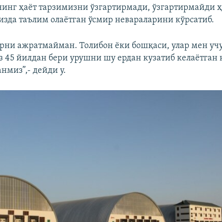
нинг ҳаёт тарзимизни ўзгартирмади, ўзгартирмайди ҳ
зда таълим олаётган ўсмир невараларини кўрсатиб.
рни ажратмайман. Толибон ёки бошқаси, улар мен учу
 45 йилдан бери урушни шу ердан кузатиб келаётган
нмиз”,- дейди у.