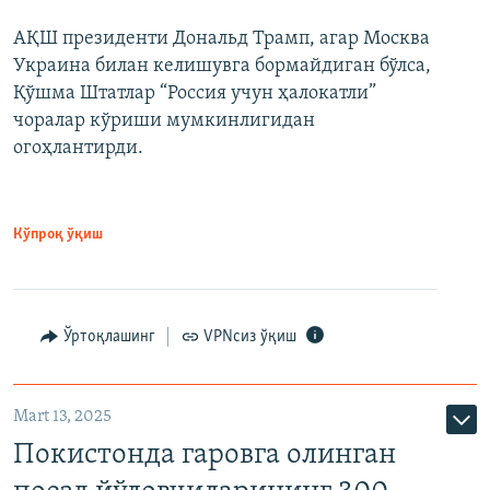
АҚШ президенти Дональд Трамп, агар Москва
Украина билан келишувга бормайдиган бўлса,
Қўшма Штатлар “Россия учун ҳалокатли”
чоралар кўриши мумкинлигидан
огоҳлантирди.
Кўпроқ ўқиш
Ўртоқлашинг
VPNсиз ўқиш
Mart 13, 2025
Покистонда гаровга олинган