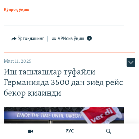
Кўпроқ ўқиш
Ўртоқлашинг
VPNсиз ўқиш
Mart 11, 2025
Иш ташлашлар туфайли
Германияда 3500 дан зиёд рейс
бекор қилинди
РУС