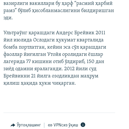
вазирлиги вакиллари бу ҳарф “расмий ҳарбий
рамз” бўлиб ҳисобланмаслигини билдиришган
эди.
Ультраўнг қарашдаги Андерс Брейвик 2011
йил июлида Ослодаги ҳукумат кварталида
бомба портлатган, кейин эса сўл қарашдаги
фаоллар йиғилган Утойя оролидаги ёшлар
лагерида 77 кишини отиб ўлдириб, 150 дан
зиёд одамни яралаганди. 2012 йили суд
Брейвикни 21 йилга озодликдан маҳрум
қилиш ҳақида ҳукм чиқарган.
Ўртоқлашинг
VPNсиз ўқиш