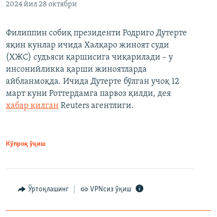
2024 йил 28 октябри
Филиппин собиқ президенти Родриго Дутерте
яқин кунлар ичида Халқаро жиноят суди
(ХЖС) судьяси қаршисига чиқарилади – у
инсонийликка қарши жиноятларда
айбланмоқда. Ичида Дутерте бўлган учоқ 12
март куни Роттердамга парвоз қилди, дея
хабар қилган
Reuters агентлиги.
Кўпроқ ўқиш
Ўртоқлашинг
VPNсиз ўқиш