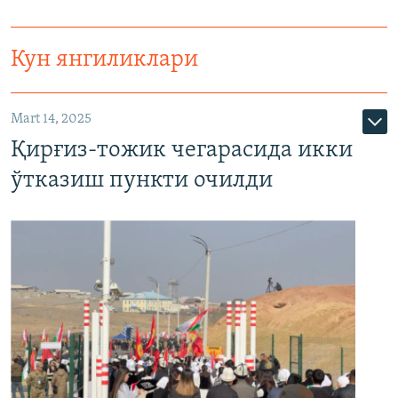
Кун янгиликлари
Mart 14, 2025
Қирғиз-тожик чегарасида икки
ўтказиш пункти очилди