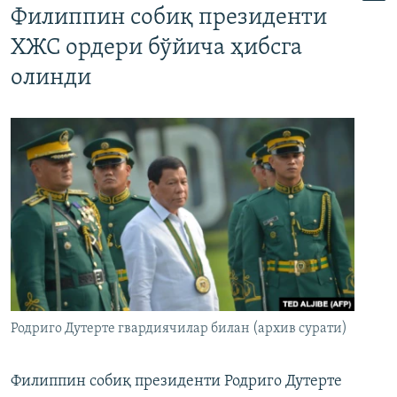
Филиппин собиқ президенти
ХЖС ордери бўйича ҳибсга
олинди
Родриго Дутерте гвардиячилар билан (архив сурати)
Филиппин собиқ президенти Родриго Дутерте