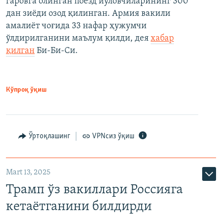
гаровга олинган поезд йўловчиларининг 300
дан зиёди озод қилинган. Армия вакили
амалиёт чоғида 33 нафар ҳужумчи
ўлдирилганини маълум қилди, дея
хабар
қилган
Би-Би-Си.
Кўпроқ ўқиш
Ўртоқлашинг
VPNсиз ўқиш
Mart 13, 2025
Трамп ўз вакиллари Россияга
кетаётганини билдирди