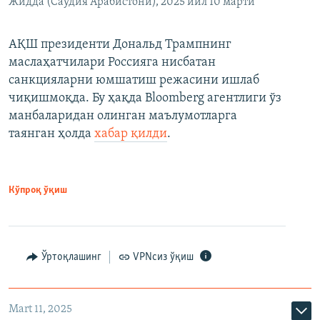
Жидда (Саудия Арабистони), 2025 йил 10 марти
АҚШ президенти Дональд Трампнинг
маслаҳатчилари Россияга нисбатан
санкцияларни юмшатиш режасини ишлаб
чиқишмоқда. Бу ҳақда Bloomberg агентлиги ўз
манбаларидан олинган маълумотларга
таянган ҳолда
хабар қилди
.
Кўпроқ ўқиш
Ўртоқлашинг
VPNсиз ўқиш
Mart 11, 2025