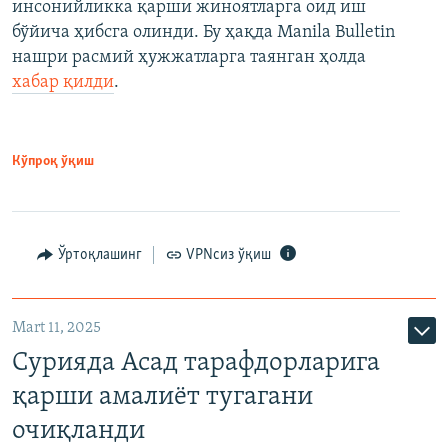
инсонийликка қарши жиноятларга оид иш
бўйича ҳибсга олинди. Бу ҳақда Manila Bulletin
нашри расмий ҳужжатларга таянган ҳолда
хабар қилди
.
Кўпроқ ўқиш
Ўртоқлашинг
VPNсиз ўқиш
Mart 11, 2025
Сурияда Асад тарафдорларига
қарши амалиёт тугагани
очиқланди