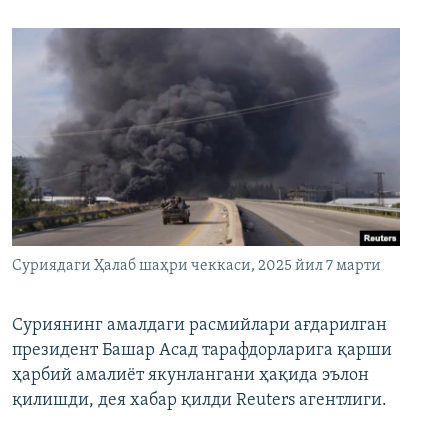
Суриядаги Ҳалаб шаҳри чеккаси, 2025 йил 7 марти
Суриянинг амалдаги расмийлари ағдарилган
президент Башар Асад тарафдорларига қарши
ҳарбий амалиёт якунлангани ҳақида эълон
қилишди, дея хабар қилди Reuters агентлиги.