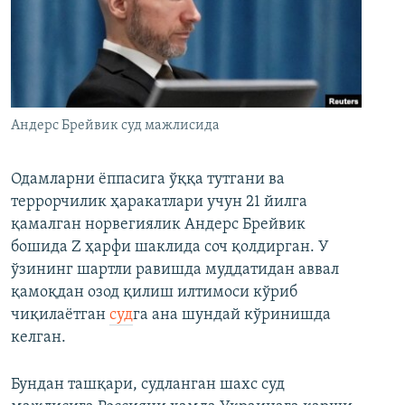
Андерс Брейвик суд мажлисида
Одамларни ёппасига ўққа тутгани ва
террорчилик ҳаракатлари учун 21 йилга
қамалган норвегиялик Андерс Брейвик
бошида Z ҳарфи шаклида соч қолдирган. У
ўзининг шартли равишда муддатидан аввал
қамоқдан озод қилиш илтимоси кўриб
чиқилаётган
суд
га ана шундай кўринишда
келган.
Бундан ташқари, судланган шахс суд