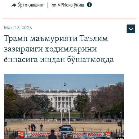
Ўртоқлашинг
VPNсиз ўқиш
Mart 12, 2025
Трамп маъмурияти Таълим
вазирлиги ходимларини
ёппасига ишдан бўшатмоқда