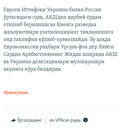
Европа Иттифоқи Украина билан Россия
ўртасидаги сулҳ, АҚШдан ҳарбий ёрдам
етказиб берилиши ва Киевга разведка
маълумотлари узатилишининг тикланишига
оид таклифни қўллаб-қувватлайди. Бу ҳақда
Еврокомиссия раҳбари Урсула фон дер Ляйен
Саудия Арабистонининг Жидда шаҳрида АҚШ
ва Украина делегациялари музокаралари
якунига кўра билдирди.
Кўпроқ ўқиш
Ўртоқлашинг
VPNсиз ўқиш