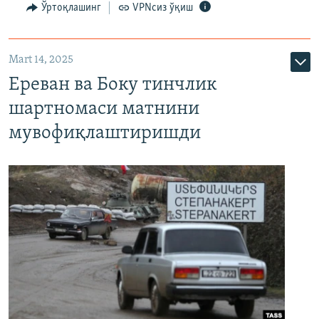
Ўртоқлашинг
VPNсиз ўқиш
Mart 14, 2025
Ереван ва Боку тинчлик
шартномаси матнини
мувофиқлаштиришди