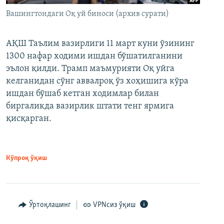
Вашингтондаги Оқ уй биноси (архив сурати)
АҚШ Таълим вазирлиги 11 март куни ўзининг
1300 нафар ходими ишдан бўшатилганини
эълон қилди. Трамп маъмурияти Оқ уйга
келганидан сўнг аввалроқ ўз хоҳишига кўра
ишдан бўшаб кетган ходимлар билан
биргаликда вазирлик штати тенг ярмига
қисқарган.
Кўпроқ ўқиш
Ўртоқлашинг
VPNсиз ўқиш