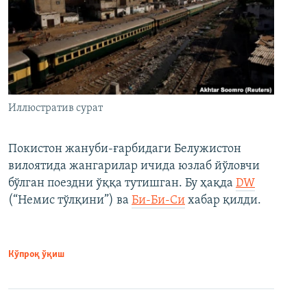
Иллюстратив сурат
Покистон жануби-ғарбидаги Белужистон
вилоятида жангарилар ичида юзлаб йўловчи
бўлган поездни ўққа тутишган. Бу ҳақда
DW
(“Немис тўлқини”) ва
Би-Би-Си
хабар қилди.
Кўпроқ ўқиш