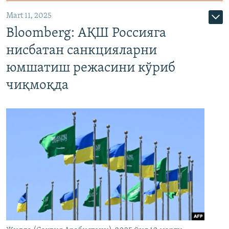
Mart 11, 2025
Bloomberg: АҚШ Россияга
нисбатан санкцияларни
юмшатиш режасини кўриб
чиқмоқда