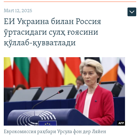
Mart 12, 2025
ЕИ Украина билан Россия
ўртасидаги сулҳ ғоясини
қўллаб-қувватлади
Еврокомиссия раҳбари Урсула фон дер Ляйен