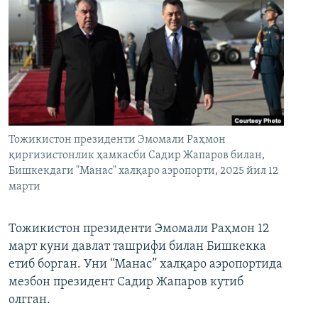
Тожикистон президенти Эмомали Раҳмон
қирғизистонлик ҳамкасби Садир Жапаров билан,
Бишкекдаги "Манас" халқаро аэропорти, 2025 йил 12
марти
Тожикистон президенти Эмомали Раҳмон 12
март куни давлат ташрифи билан Бишкекка
етиб борган. Уни “Манас” халқаро аэропортида
мезбон президент Садир Жапаров кутиб
олгган.