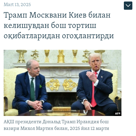
Mart 13, 2025
Трамп Москвани Киев билан
келишувдан бош тортиш
оқибатларидан огоҳлантирди
АҚШ президенти Дональд Трамп Ирландия бош
вазири Михол Мартин билан, 2025 йил 12 марти