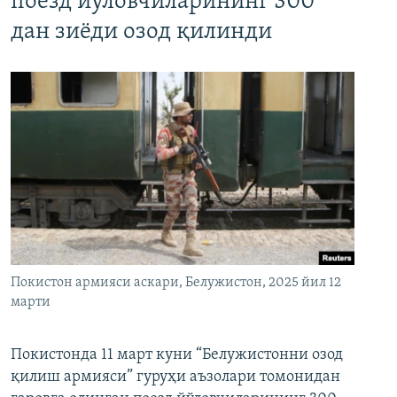
поезд йўловчиларининг 300
дан зиёди озод қилинди
Покистон армияси аскари, Белужистон, 2025 йил 12
марти
Покистонда 11 март куни “Белужистонни озод
қилиш армияси” гуруҳи аъзолари томонидан