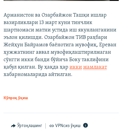
Арманистон ва Озарбайжон Ташқи ишлар
вазирликлари 13 март куни тинчлик
шартномаси матни устида иш якунланганини
эълон қилишди. Озарбайжон ТИВ раҳбари
Жейҳун Байрамов баёнотига мувофиқ, Ереван
ҳужжатнинг аввал мувофиқлаштирилмаган
сўнгги икки банди бўйича Боку таклифини
қабул қилган. Бу ҳақда ҳар
икки
мамлакат
хабарномаларида айтилган.
Кўпроқ ўқиш
Ўртоқлашинг
VPNсиз ўқиш