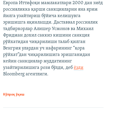
Европа Иттифоқи мамлакатлари 2000 дан зиёд
россияликка қарши санкцияларни яна ярим
йилга узайтириш бўйича келишувга
эришишга яқинлашди. Даставвал россиялик
тадбиркорлар Алишер Усмонов ва Михаил
Фридман дохил саккиз кишини санкция
рўйхатидан чиқарилиши талаб қилган
Венгрия улардан уч нафарининг “қора
рўйхат”дан чиқарилишига эришганидан
кейин санкциялар муддатининг
узайтирилишига рози бўлди, деб
ёзди
Bloomberg агентлиги.
Кўпроқ ўқиш