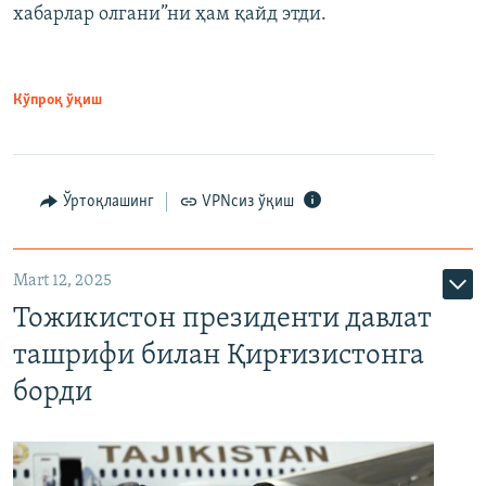
хабарлар олгани”ни ҳам қайд этди.
Кўпроқ ўқиш
Ўртоқлашинг
VPNсиз ўқиш
Mart 12, 2025
Тожикистон президенти давлат
ташрифи билан Қирғизистонга
борди