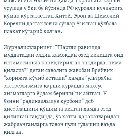
мажлисига Россияни ҳамда Украинага қарши
урушда у ёки бу йўсинда РФ қуролли кучларига
кўмак кўрсатаётган Хитой, Эрон ва Шимолий
Кореяни дастакловчи сўзлар ёзилган қўлбола
плакат кўтариб келган.
Журналистларнинг: “Шартли равишда
муддатидан олдин қамоқдан озод қилишга оид
илтимосингиз қониқтирилган тақдирда, нима
қиласиз?” деган саволига жавобан Брейвик
“хорижга кўчиб кетиши” ҳамда “ультраўнг
экстремизмига қарши курашда махсус
хизматларга ёрдам бериши”ни айтган. У
ўзини “радикаллашув қурбони” деб
ҳисоблашини қўшимча қилган ҳамда озод
қилинган тақдирда, ўз хатти-ҳаракатларидан
жабрланганларга товон пули тўлашни ваъда
қилган.