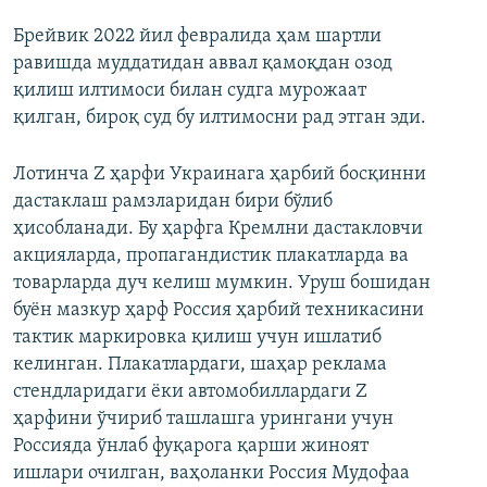
Брейвик 2022 йил февралида ҳам шартли
равишда муддатидан аввал қамоқдан озод
қилиш илтимоси билан судга мурожаат
қилган, бироқ суд бу илтимосни рад этган эди.
Лотинча Z ҳарфи Украинага ҳарбий босқинни
дастаклаш рамзларидан бири бўлиб
ҳисобланади. Бу ҳарфга Кремлни дастакловчи
акцияларда, пропагандистик плакатларда ва
товарларда дуч келиш мумкин. Уруш бошидан
буён мазкур ҳарф Россия ҳарбий техникасини
тактик маркировка қилиш учун ишлатиб
келинган. Плакатлардаги, шаҳар реклама
стендларидаги ёки автомобиллардаги Z
ҳарфини ўчириб ташлашга урингани учун
Россияда ўнлаб фуқарога қарши жиноят
ишлари очилган, ваҳоланки Россия Мудофаа