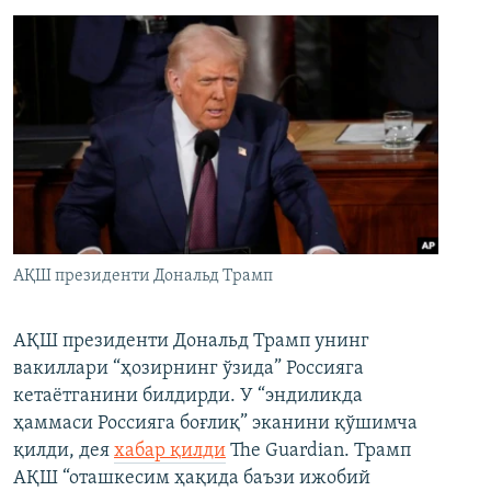
АҚШ президенти Дональд Трамп
АҚШ президенти Дональд Трамп унинг
вакиллари “ҳозирнинг ўзида” Россияга
кетаётганини билдирди. У “эндиликда
ҳаммаси Россияга боғлиқ” эканини қўшимча
қилди, дея
хабар қилди
The Guardian. Трамп
АҚШ “оташкесим ҳақида баъзи ижобий