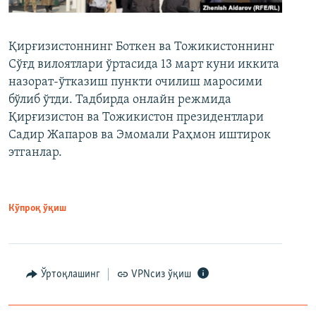
Қирғизистоннинг Боткен ва Тожикистоннинг
Сўғд вилоятлари ўртасида 13 март куни иккита
назорат-ўтказиш пункти очилиш маросими
бўлиб ўтди. Тадбирда онлайн режмида
Қирғизистон ва Тожикистон президентлари
Садир Жапаров ва Эмомали Раҳмон иштирок
этганлар.
Кўпроқ ўқиш
Ўртоқлашинг
VPNсиз ўқиш