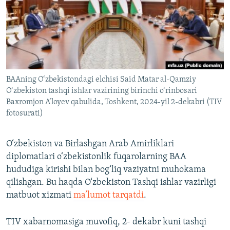
BAAning O‘zbekistondagi elchisi Said Matar al-Qamziy
O‘zbekiston tashqi ishlar vazirining birinchi o‘rinbosari
Baxromjon A’loyev qabulida, Toshkent, 2024-yil 2-dekabri (TIV
fotosurati)
O‘zbekiston va Birlashgan Arab Amirliklari
diplomatlari o‘zbekistonlik fuqarolarning BAA
hududiga kirishi bilan bog‘liq vaziyatni muhokama
qilishgan. Bu haqda O‘zbekiston Tashqi ishlar vazirligi
matbuot xizmati
ma’lumot tarqatdi
.
TIV xabarnomasiga muvofiq, 2- dekabr kuni tashqi