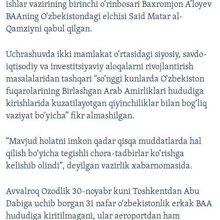
ishlar vazirining birinchi o‘rinbosari Baxromjon A’loyev
BAAning O‘zbekistondagi elchisi Said Matar al-
Qamziyni qabul qilgan.
Uchrashuvda ikki mamlakat o‘rtasidagi siyosiy, savdo-
iqtisodiy va investitsiyaviy aloqalarni rivojlantirish
masalalaridan tashqari “so‘nggi kunlarda O‘zbekiston
fuqarolarining Birlashgan Arab Amirliklari hududiga
kirishlarida kuzatilayotgan qiyinchiliklar bilan bog‘liq
vaziyat bo‘yicha” fikr almashilgan.
“Mavjud holatni imkon qadar qisqa muddatlarda hal
qilish bo‘yicha tegishli chora-tadbirlar ko‘rishga
kelishib olindi”, deyilgan vazirlik xabarnomasida.
Avvalroq Ozodlik 30-noyabr kuni Toshkentdan Abu
Dabiga uchib borgan 31 nafar o‘zbekistonlik erkak BAA
hududiga kiritilmagani, ular aeroportdan ham