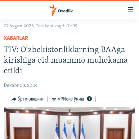
Линклар
Бош
мавзуларга
07 Avgust 2026, Toshkent vaqti: 01:09
ўтинг
OZODLIK SURISHTIRUVLARI
Асосий
XABARLAR
OZODVIDEO
навигацияга
TIV: O‘zbekistonliklarning BAAga
ўтинг
OZODARXIV
kirishiga oid muammo muhokama
Қидиришга
ўтинг
etildi
На русском
Dekabr 03, 2024
ИЖТИМОИЙ ТАРМОҚЛАР
Ўртоқлашинг
VPNсиз ўқиш
Озодлик бошқа тилларда