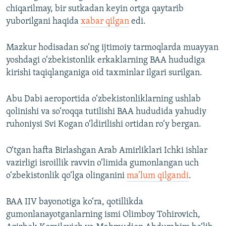
chiqarilmay, bir sutkadan keyin ortga qaytarib
yuborilgani haqida
xabar qilgan
edi.
Mazkur hodisadan so‘ng ijtimoiy tarmoqlarda muayyan
yoshdagi o‘zbekistonlik erkaklarning BAA hududiga
kirishi taqiqlanganiga oid taxminlar ilgari surilgan.
Abu Dabi aeroportida o‘zbekistonliklarning ushlab
qolinishi va so‘roqqa tutilishi BAA hududida yahudiy
ruhoniysi Svi Kogan o‘ldirilishi ortidan ro‘y bergan.
O‘tgan hafta Birlashgan Arab Amirliklari Ichki ishlar
vazirligi isroillik ravvin o‘limida gumonlangan uch
o‘zbekistonlik qo‘lga olinganini
ma’lum qilgandi
.
BAA IIV bayonotiga ko‘ra, qotillikda
gumonlanayotganlarning ismi Olimboy Tohirovich,