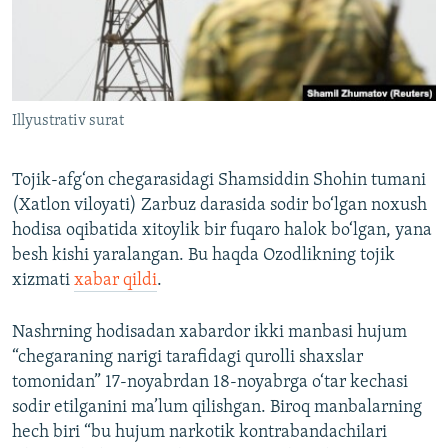
Illyustrativ surat
Tojik-afg‘on chegarasidagi Shamsiddin Shohin tumani
(Xatlon viloyati) Zarbuz darasida sodir bo‘lgan noxush
hodisa oqibatida xitoylik bir fuqaro halok bo‘lgan, yana
besh kishi yaralangan. Bu haqda Ozodlikning tojik
xizmati
xabar qildi
.
Nashrning hodisadan xabardor ikki manbasi hujum
“chegaraning narigi tarafidagi qurolli shaxslar
tomonidan” 17-noyabrdan 18-noyabrga o‘tar kechasi
sodir etilganini ma’lum qilishgan. Biroq manbalarning
hech biri “bu hujum narkotik kontrabandachilari