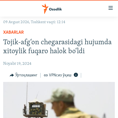
Линклар
Бош
мавзуларга
09 Avgust 2026, Toshkent vaqti: 12:14
ўтинг
OZODLIK SURISHTIRUVLARI
Асосий
XABARLAR
OZODVIDEO
навигацияга
Tojik-afg‘on chegarasidagi hujumda
ўтинг
OZODARXIV
xitoylik fuqaro halok bo‘ldi
Қидиришга
ўтинг
На русском
Noyabr 19, 2024
ИЖТИМОИЙ ТАРМОҚЛАР
Ўртоқлашинг
VPNсиз ўқиш
Озодлик бошқа тилларда