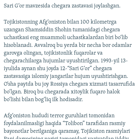
Sari G‘or mavzesida chegara zastavasi joylashgan.
Tojikistonning Afg‘oniston bilan 100 kilometrga
uzangan Shamsiddin Shohin tumanidagi chegara
uchastkasi eng muammoli uchastkalardan biri bo‘lib
hisoblanadi. Avvalroq bu yerda bir necha bor odamlar
garovga olingan, tojikistonlik fuqarolar va
chegarachilarga hujumlar uyushtirilgan. 1993-yil 13-
iyulida aynan shu joyda 12-“Sari G‘or” chegara
zastavasiga islomiy jangarilar hujum uyushtirishgan.
O‘sha paytda bu joy Rossiya chegara xizmati tasarrufida
bo‘lgan. Biroq bu chegarada xitoylik fuqaro halok
bo‘lishi bilan bog‘liq ilk hodisadir.
Afg‘oniston hududi terror guruhlari tomonidan
foydalanilmasligi haqida “Tolibon” tarafidan rasmiy
bayonotlar berilganiga qaramay, Tojikiston rasmiylari