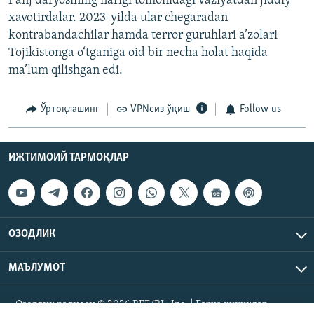
Panj daryosining narigi tomonidagi vaziyatdan jiddiy
xavotirdalar. 2023-yilda ular chegaradan
kontrabandachilar hamda terror guruhlari a’zolari
Tojikistonga o‘tganiga oid bir necha holat haqida
ma’lum qilishgan edi.
Ўртоқлашинг
VPNсиз ўқиш
Follow us
ИЖТИМОИЙ ТАРМОҚЛАР
ОЗОДЛИК
МАЪЛУМОТ
Озодлик радиоси © 2026 RFE/RL, Inc. | Барча ҳуқуқлар