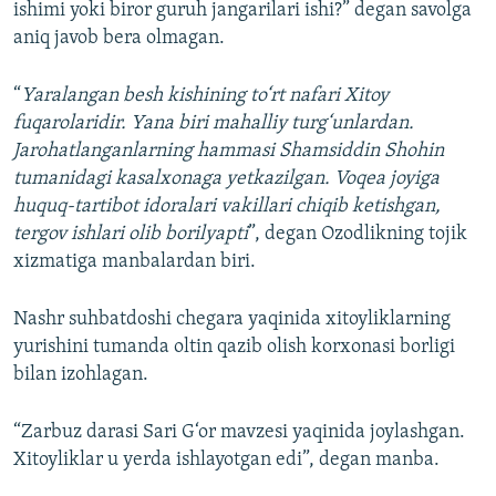
ishimi yoki biror guruh jangarilari ishi?” degan savolga
aniq javob bera olmagan.
“
Yaralangan besh kishining to‘rt nafari Xitoy
fuqarolaridir. Yana biri mahalliy turg‘unlardan.
Jarohatlanganlarning hammasi Shamsiddin Shohin
tumanidagi kasalxonaga yetkazilgan. Voqea joyiga
huquq-tartibot idoralari vakillari chiqib ketishgan,
tergov ishlari olib borilyapti
”, degan Ozodlikning tojik
xizmatiga manbalardan biri.
Nashr suhbatdoshi chegara yaqinida xitoyliklarning
yurishini tumanda oltin qazib olish korxonasi borligi
bilan izohlagan.
“Zarbuz darasi Sari G‘or mavzesi yaqinida joylashgan.
Xitoyliklar u yerda ishlayotgan edi”, degan manba.