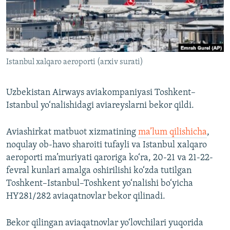
Istanbul xalqaro aeroporti (arxiv surati)
Uzbekistan Airways aviakompaniyasi Toshkent–
Istanbul yo‘nalishidagi aviareyslarni bekor qildi.
Aviashirkat matbuot xizmatining
ma’lum qilishicha
,
noqulay ob-havo sharoiti tufayli va Istanbul xalqaro
aeroporti ma’muriyati qaroriga ko‘ra, 20-21 va 21-22-
fevral kunlari amalga oshirilishi ko‘zda tutilgan
Toshkent–Istanbul–Toshkent yo‘nalishi bo‘yicha
HY281/282 aviaqatnovlar bekor qilinadi.
Bekor qilingan aviaqatnovlar yo‘lovchilari yuqorida