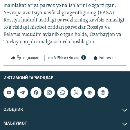
mamlakatlariga parvoz yo‘nalishlarini o‘zgartirgan.
Yevropa aviatsiya xavfsizligi agentligining (EASA)
Rossiya hududi ustidagi parvozlarning xavfsiz emasligi
to‘g‘risidagi hisobot ortidan parvozlar Rossiya va
Belarus hududini aylanib o‘tgan holda, Ozarbayjon va
Turkiya orqali amalga oshirila boshlagan.
Ўртоқлашинг
VPNсиз ўқиш
Follow us
ИЖТИМОИЙ ТАРМОҚЛАР
ОЗОДЛИК
МАЪЛУМОТ