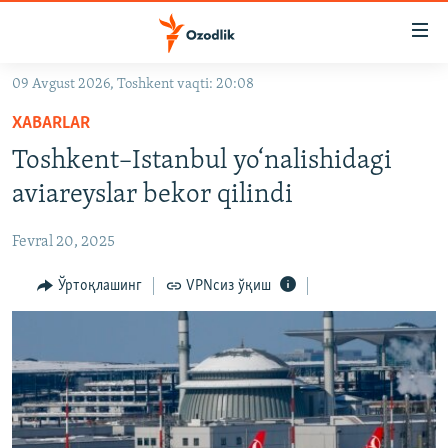
Линклар
Бош
мавзуларга
09 Avgust 2026, Toshkent vaqti: 20:08
ўтинг
OZODLIK SURISHTIRUVLARI
Асосий
XABARLAR
OZODVIDEO
навигацияга
Toshkent–Istanbul yo‘nalishidagi
ўтинг
OZODARXIV
aviareyslar bekor qilindi
Қидиришга
ўтинг
На русском
Fevral 20, 2025
ИЖТИМОИЙ ТАРМОҚЛАР
Ўртоқлашинг
VPNсиз ўқиш
Озодлик бошқа тилларда