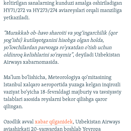
keltirilgan sanalarning kunduzi amalga oshiriladigan
HY71/272 va HY273/274 aviareyslari orqali manziliga
yetkaziladi.
“Murakkab ob-havo sharoiti va yog‘ingarchilik (qor
yog‘ishi) kutilayotganini hisobga olgan holda,
yo‘lovchilardan parvozga ro‘yxatdan o‘tish uchun
oldinroq kelishlarini so‘raymiz”
, deyiladi Uzbekistan
Airways xabarnomasida.
Ma’lum bo‘lishicha, Meteorologiya qo‘mitasining
Istanbul xalqaro aeroportida yuzaga kelgan inqirozli
vaziyat bo‘yicha 18-fevraldagi majburiy va tavsiyaviy
talablari asosida reyslarni bekor qilishga qaror
qilingan.
Ozodlik avval
xabar qilganidek
, Uzbekistan Airways
aviashirkati 20-yanvardan boshlab Yevropa