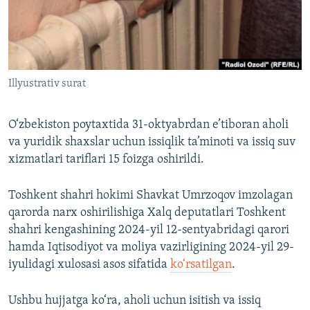
Illyustrativ surat
O‘zbekiston poytaxtida 31-oktyabrdan e’tiboran aholi
va yuridik shaxslar uchun issiqlik ta’minoti va issiq suv
xizmatlari tariflari 15 foizga oshirildi.
Toshkent shahri hokimi Shavkat Umrzoqov imzolagan
qarorda narx oshirilishiga Xalq deputatlari Toshkent
shahri kengashining 2024-yil 12-sentyabridagi qarori
hamda Iqtisodiyot va moliya vazirligining 2024-yil 29-
iyulidagi xulosasi asos sifatida
ko‘rsatilgan
.
Ushbu hujjatga ko‘ra, aholi uchun isitish va issiq