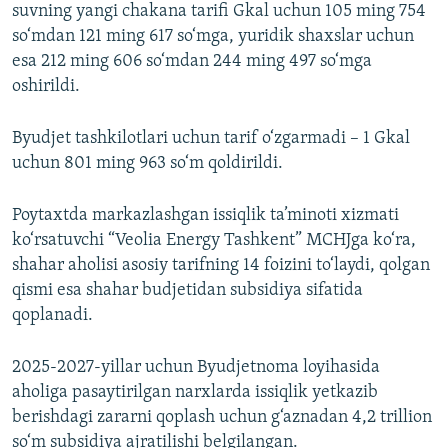
suvning yangi chakana tarifi Gkal uchun 105 ming 754
so‘mdan 121 ming 617 so‘mga, yuridik shaxslar uchun
esa 212 ming 606 so‘mdan 244 ming 497 so‘mga
oshirildi.
Byudjet tashkilotlari uchun tarif o‘zgarmadi – 1 Gkal
uchun 801 ming 963 so‘m qoldirildi.
Poytaxtda markazlashgan issiqlik ta’minoti xizmati
ko‘rsatuvchi “Veolia Energy Tashkent” MCHJga ko‘ra,
shahar aholisi asosiy tarifning 14 foizini to‘laydi, qolgan
qismi esa shahar budjetidan subsidiya sifatida
qoplanadi.
2025-2027-yillar uchun Byudjetnoma loyihasida
aholiga pasaytirilgan narxlarda issiqlik yetkazib
berishdagi zararni qoplash uchun g‘aznadan 4,2 trillion
so‘m subsidiya ajratilishi belgilangan.