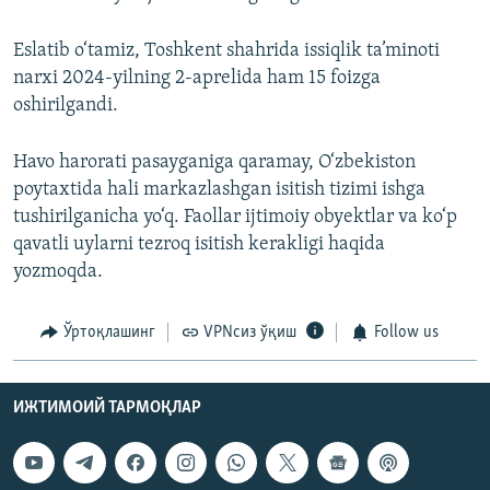
Eslatib o‘tamiz, Toshkent shahrida issiqlik ta’minoti
narxi 2024-yilning 2-aprelida ham 15 foizga
oshirilgandi.
Havo harorati pasayganiga qaramay, O‘zbekiston
poytaxtida hali markazlashgan isitish tizimi ishga
tushirilganicha yo‘q. Faollar ijtimoiy obyektlar va ko‘p
qavatli uylarni tezroq isitish kerakligi haqida
yozmoqda.
Ўртоқлашинг
VPNсиз ўқиш
Follow us
ИЖТИМОИЙ ТАРМОҚЛАР