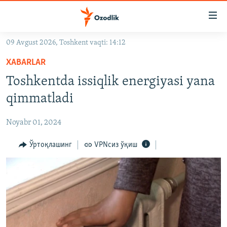
Линклар
Бош
мавзуларга
09 Avgust 2026, Toshkent vaqti: 14:12
ўтинг
OZODLIK SURISHTIRUVLARI
Асосий
XABARLAR
OZODVIDEO
навигацияга
Toshkentda issiqlik energiyasi yana
ўтинг
OZODARXIV
qimmatladi
Қидиришга
ўтинг
На русском
Noyabr 01, 2024
ИЖТИМОИЙ ТАРМОҚЛАР
Ўртоқлашинг
VPNсиз ўқиш
Озодлик бошқа тилларда