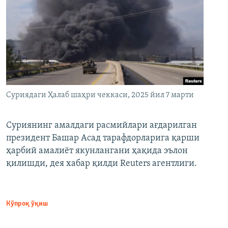
Суриядаги Ҳалаб шаҳри чеккаси, 2025 йил 7 марти
Суриянинг амалдаги расмийлари ағдарилган
президент Башар Асад тарафдорларига қарши
ҳарбий амалиёт якунлангани ҳақида эълон
қилишди, дея хабар қилди Reuters агентлиги.
Кўпроқ ўқиш