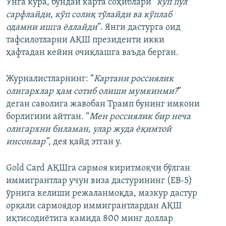
Унга кўра, бундай карта соҳиблари “
кўп пул
сарфлайди, кўп солиқ тўлайди ва кўплаб
одамни ишга ёллайди
”. Янги дастурга оид
тафсилотларни АҚШ президенти икки
ҳафтадан кейин очиқлашга ваъда берган.
Журналистларнинг: “
Картани россиялик
олигархлар ҳам сотиб олиши мумкинми?
”
деган саволига жавобан Трамп бунинг имкони
борлигини айтган. “
Мен россиялик бир неча
олигархни биламан, улар жуда ёқимтой
инсонлар”
, дея қайд этган у.
Gold Card АҚШга сармоя киритмоқчи бўлган
иммигрантлар учун виза дастурининг (ЕВ-5)
ўрнига келиши режаланмоқда, мазкур дастур
орқали сармоядор иммигрантлардан АҚШ
иқтисодиётига камида 800 минг доллар