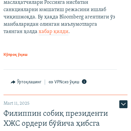
маслаҳатчилари Россияга нисбатан
санкцияларни юмшатиш режасини ишлаб
чиқишмоқда. Бу ҳақда Bloomberg агентлиги ўз
манбаларидан олинган маълумотларга
таянган ҳолда
хабар қилди
.
Кўпроқ ўқиш
Ўртоқлашинг
VPNсиз ўқиш
Mart 11, 2025
Филиппин собиқ президенти
ХЖС ордери бўйича ҳибсга