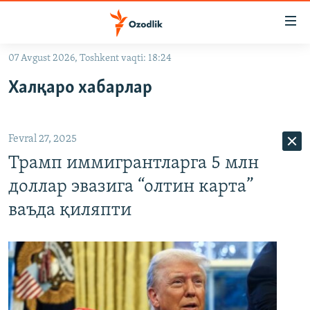
Линклар
Бош
мавзуларга
07 Avgust 2026, Toshkent vaqti: 18:24
ўтинг
OZODLIK SURISHTIRUVLARI
Асосий
Халқаро хабарлар
OZODVIDEO
навигацияга
ўтинг
OZODARXIV
Қидиришга
Fevral 27, 2025
ўтинг
На русском
Трамп иммигрантларга 5 млн
доллар эвазига “олтин карта”
ИЖТИМОИЙ ТАРМОҚЛАР
ваъда қиляпти
Озодлик бошқа тилларда