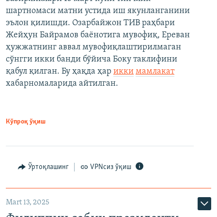
шартномаси матни устида иш якунланганини
эълон қилишди. Озарбайжон ТИВ раҳбари
Жейҳун Байрамов баёнотига мувофиқ, Ереван
ҳужжатнинг аввал мувофиқлаштирилмаган
сўнгги икки банди бўйича Боку таклифини
қабул қилган. Бу ҳақда ҳар
икки
мамлакат
хабарномаларида айтилган.
Кўпроқ ўқиш
Ўртоқлашинг
VPNсиз ўқиш
Mart 13, 2025