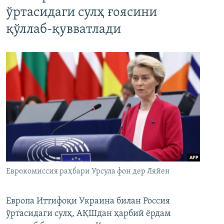
ўртасидаги сулҳ ғоясини
қўллаб-қувватлади
Еврокомиссия раҳбари Урсула фон дер Ляйен
Европа Иттифоқи Украина билан Россия
ўртасидаги сулҳ, АҚШдан ҳарбий ёрдам