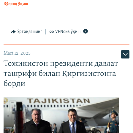
Кўпроқ ўқиш
Ўртоқлашинг
VPNсиз ўқиш
Mart 12, 2025
Тожикистон президенти давлат
ташрифи билан Қирғизистонга
борди