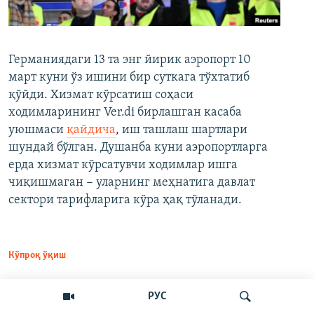
Германиядаги 13 та энг йирик аэропорт 10
март куни ўз ишини бир суткага тўхтатиб
қўйди. Хизмат кўрсатиш соҳаси
ходимларининг Ver.di бирлашган касаба
уюшмаси
қайдича
, иш ташлаш шартлари
шундай бўлган. Душанба куни аэропортларга
ерда хизмат кўрсатувчи ходимлар ишга
чиқишмаган − уларнинг меҳнатига давлат
сектори тарифларига кўра ҳақ тўланади.
Кўпроқ ўқиш
РУС