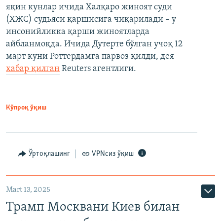
яқин кунлар ичида Халқаро жиноят суди
(ХЖС) судьяси қаршисига чиқарилади – у
инсонийликка қарши жиноятларда
айбланмоқда. Ичида Дутерте бўлган учоқ 12
март куни Роттердамга парвоз қилди, дея
хабар қилган
Reuters агентлиги.
Кўпроқ ўқиш
Ўртоқлашинг
VPNсиз ўқиш
Mart 13, 2025
Трамп Москвани Киев билан