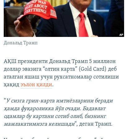
Дональд Трамп
АҚШ президенти Дональд Трамп 5 миллион
доллар эвазига “олтин карта” (Gold Card) деб
аталган яшаш учун рухсатномалар сотилиши
ҳақид
эълон қилди
.
“
У сизга грин-карта имтиёзларини беради
ҳамда фуқароликка йўл очади. Бадавлат
одамлар бу картани сотиб олиб, бизнинг
мамлакатимизга келишади
”, деган Трамп.