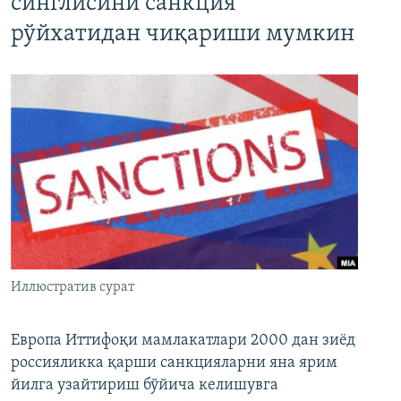
синглисини санкция
рўйхатидан чиқариши мумкин
Иллюстратив сурат
Европа Иттифоқи мамлакатлари 2000 дан зиёд
россияликка қарши санкцияларни яна ярим
йилга узайтириш бўйича келишувга