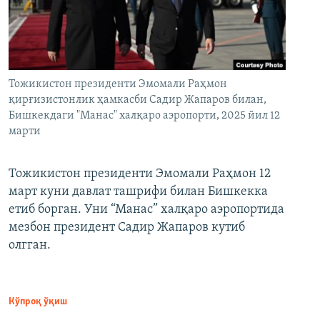
Тожикистон президенти Эмомали Раҳмон
қирғизистонлик ҳамкасби Садир Жапаров билан,
Бишкекдаги "Манас" халқаро аэропорти, 2025 йил 12
марти
Тожикистон президенти Эмомали Раҳмон 12
март куни давлат ташрифи билан Бишкекка
етиб борган. Уни “Манас” халқаро аэропортида
мезбон президент Садир Жапаров кутиб
олгган.
Кўпроқ ўқиш