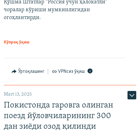
Қўшма Штатлар “Россия учун ҳалокатли”
чоралар кўриши мумкинлигидан
огоҳлантирди.
Кўпроқ ўқиш
Ўртоқлашинг
VPNсиз ўқиш
Mart 13, 2025
Покистонда гаровга олинган
поезд йўловчиларининг 300
дан зиёди озод қилинди