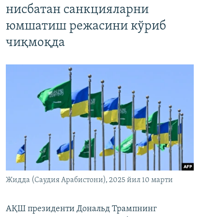
нисбатан санкцияларни
юмшатиш режасини кўриб
чиқмоқда
Жидда (Саудия Арабистони), 2025 йил 10 марти
АҚШ президенти Дональд Трампнинг