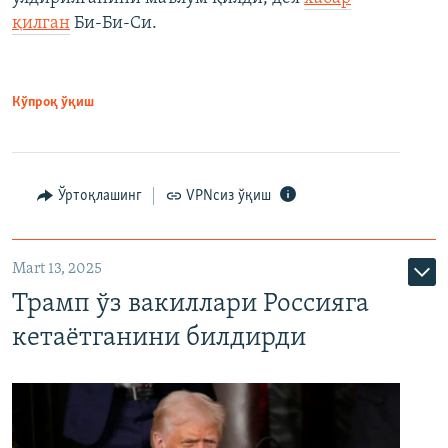
қилган
Би-Би-Си.
Кўпроқ ўқиш
Ўртоқлашинг
VPNсиз ўқиш
Mart 13, 2025
Трамп ўз вакиллари Россияга
кетаётганини билдирди