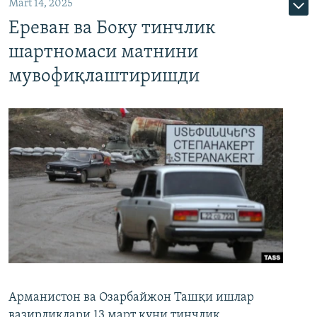
Mart 14, 2025
Ереван ва Боку тинчлик
шартномаси матнини
мувофиқлаштиришди
Арманистон ва Озарбайжон Ташқи ишлар
вазирликлари 13 март куни тинчлик