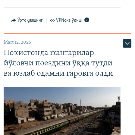
Ўртоқлашинг
VPNсиз ўқиш
Mart 12, 2025
Покистонда жангарилар
йўловчи поездини ўққа тутди
ва юзлаб одамни гаровга олди