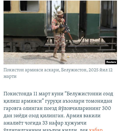
Покистон армияси аскари, Белужистон, 2025 йил 12
марти
Покистонда 11 март куни “Белужистонни озод
қилиш армияси” гуруҳи аъзолари томонидан
гаровга олинган поезд йўловчиларининг 300
дан зиёди озод қилинган. Армия вакили
амалиёт чоғида 33 нафар ҳужумчи
ўлдирилганини маълум қилди, дея
хабар