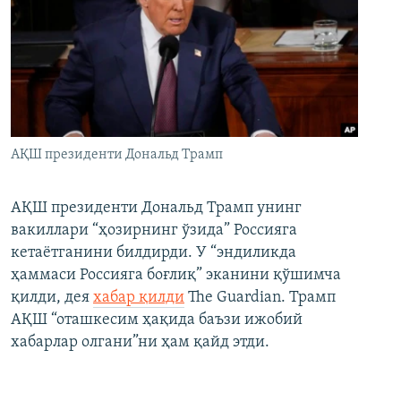
АҚШ президенти Дональд Трамп
АҚШ президенти Дональд Трамп унинг
вакиллари “ҳозирнинг ўзида” Россияга
кетаётганини билдирди. У “эндиликда
ҳаммаси Россияга боғлиқ” эканини қўшимча
қилди, дея
хабар қилди
The Guardian. Трамп
АҚШ “оташкесим ҳақида баъзи ижобий
хабарлар олгани”ни ҳам қайд этди.