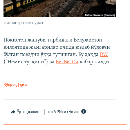
Иллюстратив сурат
Покистон жануби-ғарбидаги Белужистон
вилоятида жангарилар ичида юзлаб йўловчи
бўлган поездни ўққа тутишган. Бу ҳақда
DW
(“Немис тўлқини”) ва
Би-Би-Си
хабар қилди.
Кўпроқ ўқиш
Ўртоқлашинг
VPNсиз ўқиш