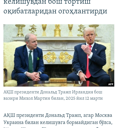
келишувдан бош тортиш
оқибатларидан огоҳлантирди
АҚШ президенти Дональд Трамп Ирландия бош
вазири Михол Мартин билан, 2025 йил 12 марти
АҚШ президенти Дональд Трамп, агар Москва
Украина билан келишувга бормайдиган бўлса,