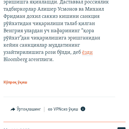
эришишга яқинлашди. Даставвал россиялик
тадбиркорлар Алишер Усмонов ва Михаил
Фридман дохил саккиз кишини санкция
рўйхатидан чиқарилиши талаб қилган
Венгрия улардан уч нафарининг “қора
рўйхат”дан чиқарилишига эришганидан
кейин санкциялар муддатининг
узайтирилишига рози бўлди, деб
ёзди
Bloomberg агентлиги.
Кўпроқ ўқиш
Ўртоқлашинг
VPNсиз ўқиш