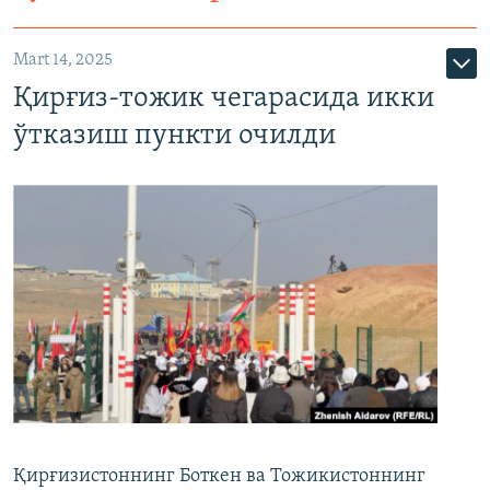
Mart 14, 2025
Қирғиз-тожик чегарасида икки
ўтказиш пункти очилди
Қирғизистоннинг Боткен ва Тожикистоннинг