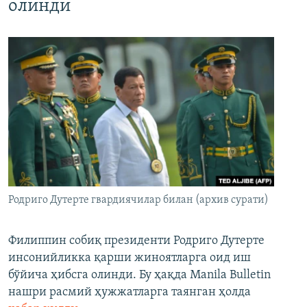
олинди
Родриго Дутерте гвардиячилар билан (архив сурати)
Филиппин собиқ президенти Родриго Дутерте
инсонийликка қарши жиноятларга оид иш
бўйича ҳибсга олинди. Бу ҳақда Manila Bulletin
нашри расмий ҳужжатларга таянган ҳолда