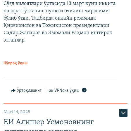
Сўғд вилоятлари ўртасида 13 март куни иккита
назорат-ўтказиш пункти очилиш маросими
бўлиб ўтди. Тадбирда онлайн режмида
Қирғизистон ва Тожикистон президентлари
Садир Жапаров ва Эмомали Раҳмон иштирок
этганлар.
Кўпроқ ўқиш
Ўртоқлашинг
VPNсиз ўқиш
Mart 14, 2025
ЕИ Алишер Усмоновнинг