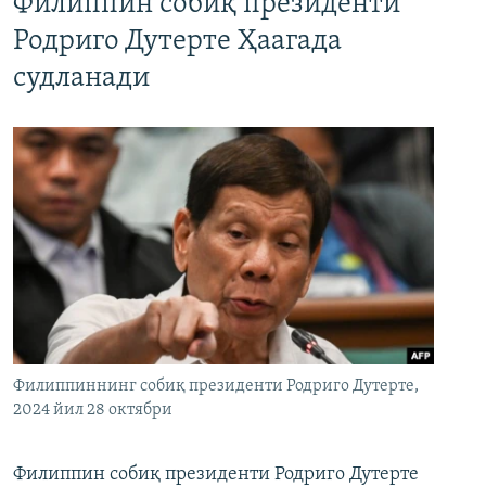
Филиппин собиқ президенти
Родриго Дутерте Ҳаагада
судланади
Филиппиннинг собиқ президенти Родриго Дутерте,
2024 йил 28 октябри
Филиппин собиқ президенти Родриго Дутерте