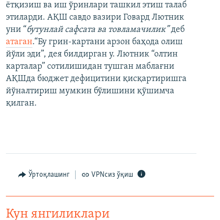
ётқизиш ва иш ўринлари ташкил этиш талаб
этиларди. АҚШ савдо вазири Говард Лютник
уни “
бутунлай сафсата ва товламачилик”
деб
атаган
.“Бу грин-картани арзон баҳода олиш
йўли эди”, дея билдирган у. Лютник “олтин
карталар” сотилишидан тушган маблағни
АҚШда бюджет дефицитини қисқартиришга
йўналтириш мумкин бўлишини қўшимча
қилган.
Ўртоқлашинг
VPNсиз ўқиш
Кун янгиликлари