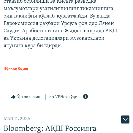
етказиб берилиши ва Киевга разведка
маълумотлари узатилишининг тикланишига
оид таклифни қўллаб-қувватлайди. Бу ҳақда
Еврокомиссия раҳбари Урсула фон дер Ляйен
Саудия Арабистонининг Жидда шаҳрида АҚШ
ва Украина делегациялари музокаралари
якунига кўра билдирди.
Кўпроқ ўқиш
Ўртоқлашинг
VPNсиз ўқиш
Mart 11, 2025
Bloomberg: АҚШ Россияга