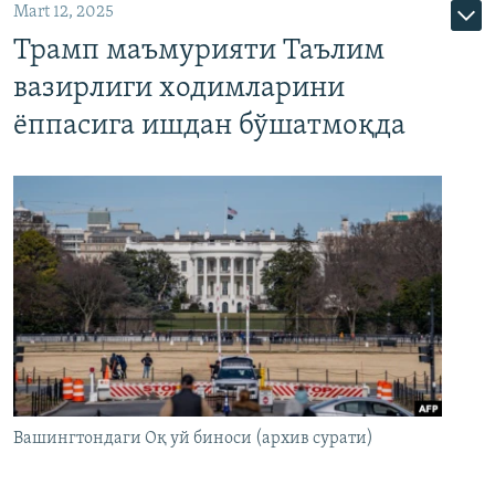
Mart 12, 2025
Трамп маъмурияти Таълим
вазирлиги ходимларини
ёппасига ишдан бўшатмоқда
Вашингтондаги Оқ уй биноси (архив сурати)