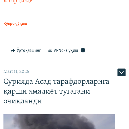
хабар қилди
.
Кўпроқ ўқиш
Ўртоқлашинг
VPNсиз ўқиш
Mart 11, 2025
Сурияда Асад тарафдорларига
қарши амалиёт тугагани
очиқланди