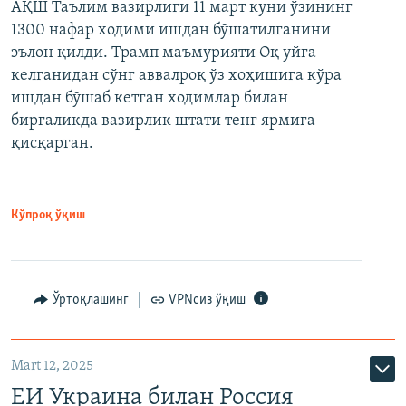
АҚШ Таълим вазирлиги 11 март куни ўзининг
1300 нафар ходими ишдан бўшатилганини
эълон қилди. Трамп маъмурияти Оқ уйга
келганидан сўнг аввалроқ ўз хоҳишига кўра
ишдан бўшаб кетган ходимлар билан
биргаликда вазирлик штати тенг ярмига
қисқарган.
Кўпроқ ўқиш
Ўртоқлашинг
VPNсиз ўқиш
Mart 12, 2025
ЕИ Украина билан Россия