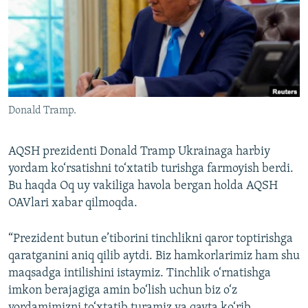
Donald Tramp.
AQSH prezidenti Donald Tramp Ukrainaga harbiy
yordam ko‘rsatishni to‘xtatib turishga farmoyish berdi.
Bu haqda Oq uy vakiliga havola bergan holda AQSH
OAVlari xabar qilmoqda.
“Prezident butun e’tiborini tinchlikni qaror toptirishga
qaratganini aniq qilib aytdi. Biz hamkorlarimiz ham shu
maqsadga intilishini istaymiz. Tinchlik o‘rnatishga
imkon berajagiga amin bo‘lish uchun biz o‘z
yordamimizni to‘xtatib turamiz va qayta ko‘rib