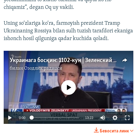
chiqamiz”, degan Oq uy vakili.
Uning so‘zlariga ko‘ra, farmoyish prezident Tramp
Ukrainaning Rossiya bilan sulh tuzish tarafdori ekaniga
ishonch hosil qilguniga qadar kuchida qoladi.
Украинага босқин: 1102-кун | Зеленский ва Трамп учрашуви можаро билан якунланди
билан
Озодлик радиоси
Айни дамда медиа-манба мавжуд эмас
Auto
0:00
13:22
240p
Бевосита линк