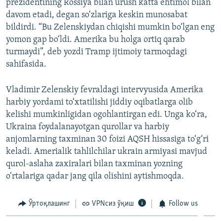
prezidentining Rossiya bilan urush katta ehtimol bilan
davom etadi, degan so‘zlariga keskin munosabat
bildirdi. “Bu Zelenskiydan chiqishi mumkin bo‘lgan eng
yomon gap bo‘ldi. Amerika bu holga ortiq qarab
turmaydi”, deb yozdi Tramp ijtimoiy tarmoqdagi
sahifasida.
Vladimir Zelenskiy fevraldagi intervyusida Amerika
harbiy yordami to‘xtatilishi jiddiy oqibatlarga olib
kelishi mumkinligidan ogohlantirgan edi. Unga ko‘ra,
Ukraina foydalanayotgan qurollar va harbiy
anjomlarning taxminan 30 foizi AQSH hissasiga to‘g‘ri
keladi. Amerialik tahlilchilar ukrain armiyasi mavjud
qurol-aslaha zaxiralari bilan taxminan yozning
o‘rtalariga qadar jang qila olishini aytishmoqda.
Ўртоқлашинг
VPNсиз ўқиш
Follow us