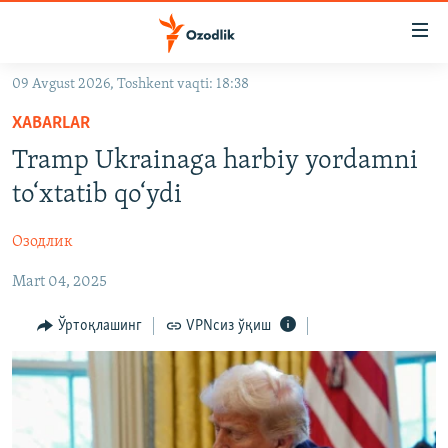
Линклар
Бош
мавзуларга
09 Avgust 2026, Toshkent vaqti: 18:38
ўтинг
OZODLIK SURISHTIRUVLARI
Асосий
XABARLAR
OZODVIDEO
навигацияга
Tramp Ukrainaga harbiy yordamni
ўтинг
OZODARXIV
to‘xtatib qo‘ydi
Қидиришга
ўтинг
На русском
Озодлик
Mart 04, 2025
ИЖТИМОИЙ ТАРМОҚЛАР
Ўртоқлашинг
VPNсиз ўқиш
Озодлик бошқа тилларда