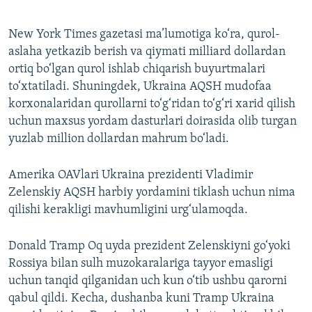
360p
Auto
240p
360p
480p
480p
New York Times gazetasi ma’lumotiga ko‘ra, qurol-
aslaha yetkazib berish va qiymati milliard dollardan
720p
720p
1080p
ortiq bo‘lgan qurol ishlab chiqarish buyurtmalari
1080p
to‘xtatiladi. Shuningdek, Ukraina AQSH mudofaa
korxonalaridan qurollarni to‘g‘ridan to‘g‘ri xarid qilish
uchun maxsus yordam dasturlari doirasida olib turgan
yuzlab million dollardan mahrum bo‘ladi.
Amerika OAVlari Ukraina prezidenti Vladimir
Zelenskiy AQSH harbiy yordamini tiklash uchun nima
qilishi kerakligi mavhumligini urg‘ulamoqda.
Donald Tramp Oq uyda prezident Zelenskiyni go‘yoki
Rossiya bilan sulh muzokaralariga tayyor emasligi
uchun tanqid qilganidan uch kun o‘tib ushbu qarorni
qabul qildi. Kecha, dushanba kuni Tramp Ukraina