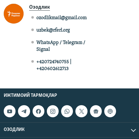
Озодлик
ozodlikmail@gmail.com
uzbek@rferl.org
WhatsApp / Telegram /
Signal
+420724740755 |
+420602612713
ИЖТИМОИЙ ТАРМОҚЛАР
ОЗОДЛИК