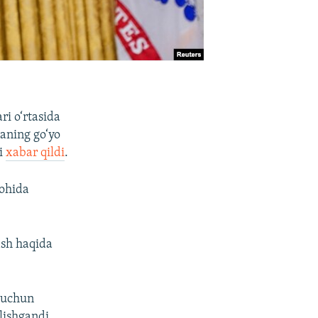
i o‘rtasida
aning go‘yo
gi
xabar qildi
.
gohida
ash haqida
h uchun
lishgandi.