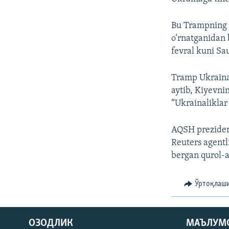
Bu Trampning A
o‘rnatganidan 
fevral kuni Sa
Tramp Ukraina 
aytib, Kiyevnin
“Ukrainaliklar
AQSH prezident
Reuters agentl
bergan qurol-a
Ўртоқлаш
На русском
ОЗОДЛИК
МАЪЛУМ