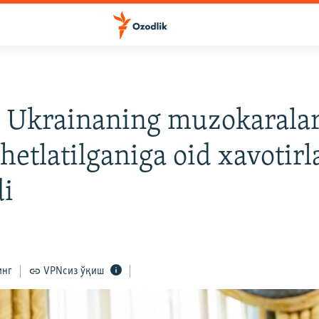
 Ukrainaning muzokarala
chetlatilganiga oid xavotirl
di
инг
VPNсиз ўқиш