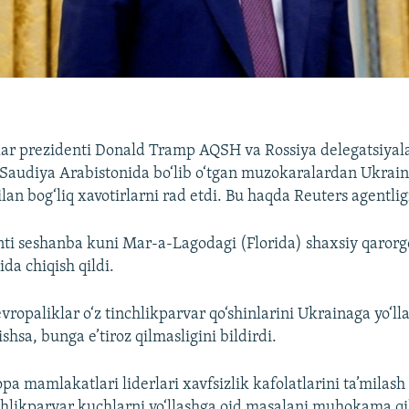
ar prezidenti Donald Tramp AQSH va Rossiya delegatsiyalar
 Saudiya Arabistonida bo‘lib o‘tgan muzokaralardan Ukrain
ilan bog‘liq xavotirlarni rad etdi. Bu haqda Reuters agentli
ti seshanba kuni Mar-a-Lagodagi (Florida) shaxsiy qaror
ida chiqish qildi.
vropaliklar o‘z tinchlikparvar qo‘shinlarini Ukrainaga yo‘ll
ishsa, bunga e’tiroz qilmasligini bildirdi.
pa mamlakatlari liderlari xavfsizlik kafolatlarini ta’milas
hlikparvar kuchlarni yo‘llashga oid masalani muhokama qi