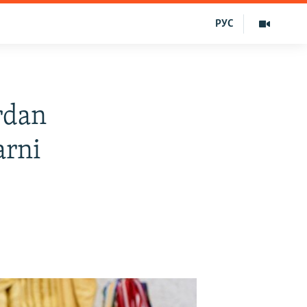
РУС
rdan
arni