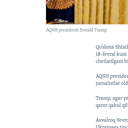
AQSH prezidenti Donald Tramp
Qo‘shma Shtatl
18-fevral kuni
chetlatilgani b
AQSH preziden
jurnalistlar old
Tramp, agar ye
qaror qabul qil
Avvalroq Yevro
Ukrainaga tinc