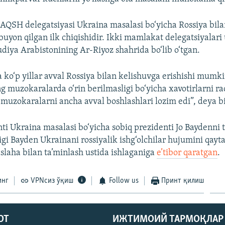
QSH delegatsiyasi Ukraina masalasi bo‘yicha Rossiya bil
buyon qilgan ilk chiqishidir. Ikki mamlakat delegatsiyalari
udiya Arabistonining Ar-Riyoz shahrida bo‘lib o‘tgan.
ko‘p yillar avval Rossiya bilan kelishuvga erishishi mumki
g muzokaralarda o‘rin berilmasligi bo‘yicha xavotirlarni ra
 muzokaralarni ancha avval boshlashlari lozim edi”, deya b
i Ukraina masalasi bo‘yicha sobiq prezidenti Jo Baydenni t
igi Bayden Ukrainani rossiyalik ishg‘olchilar hujumini qay
slaha bilan ta’minlash ustida ishlaganiga
e’tibor qaratgan
.
инг
VPNсиз ўқиш
Follow us
Принт қилиш
ОТ
ИЖТИМОИЙ ТАРМОҚЛАР