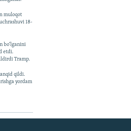
an muloqot
 uchrashuvi 18-
n bo‘lganini
d etdi.
ildirdi Tramp.
anqid qildi.
tarishga yordam