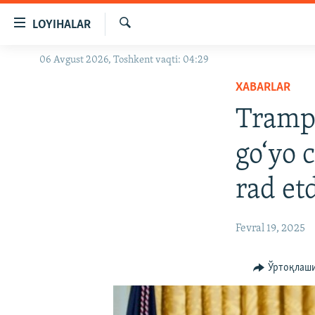
Линклар
LOYIHALAR
Бош
мавзуларга
Излаш
06 Avgust 2026, Toshkent vaqti: 04:29
OZODLIK SURISHTIRUVLARI
ўтинг
Асосий
XABARLAR
OZODVIDEO
навигацияга
Tramp
OZODARXIV
ўтинг
Қидиришга
go‘yo 
ўтинг
rad et
Fevral 19, 2025
Ўртоқлаш