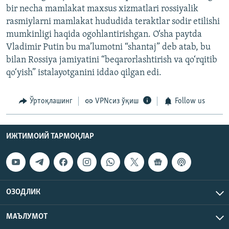
bir necha mamlakat maxsus xizmatlari rossiyalik
rasmiylarni mamlakat hududida teraktlar sodir etilishi
mumkinligi haqida ogohlantirishgan. O‘sha paytda
Vladimir Putin bu ma’lumotni “shantaj” deb atab, bu
bilan Rossiya jamiyatini “beqarorlashtirish va qo‘rqitib
qo‘yish” istalayotganini iddao qilgan edi.
Ўртоқлашинг
VPNсиз ўқиш
Follow us
ИЖТИМОИЙ ТАРМОҚЛАР
ОЗОДЛИК
МАЪЛУМОТ