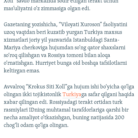
Xoll” savdo markazida sodir etilgan terakt uchun
mas’uliyatni o‘z zimmasiga olgan edi.
Gazetaning yozishicha, “Viloyati Xuroson” faoliyatini
uzoq vaqtdan beri kuzatib yurgan Turkiya maxsus
xizmatlari joriy yil yanvarida Istanbuldagi Santa-
Mariya cherkoviga hujumdan so‘ng qator shaxslarni
so‘roq qilishgan va Rossiya tomoni bilan aloqa
o‘rnatishgan. Hurriyet bunga oid boshqa tafsilotlarni
keltirgan emas.
Avvalroq “Krokus Siti Xoll”ga hujum ishi bo‘yicha qo‘lga
olingan ikki tojikistonlik
Turkiya
ga safar qilgani haqida
xabar qilingan edi. Rossiyadagi terakt ortidan turk
rasmiylari IDning muhtamal tarafdorlariga qarshi bir
necha amaliyot o‘tkazishgan, buning natijasida 200
chog‘li odam qo‘lga olingan.