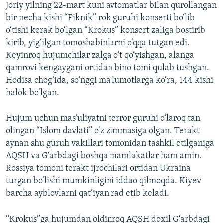
Joriy yilning 22-mart kuni avtomatlar bilan qurollangan
bir necha kishi “Piknik” rok guruhi konserti bo‘lib
o‘tishi kerak bo‘lgan “Krokus” konsert zaliga bostirib
kirib, yig‘ilgan tomoshabinlarni o‘qqa tutgan edi.
Keyinroq hujumchilar zalga o‘t qo‘yishgan, alanga
qamrovi kengaygani ortidan bino tomi qulab tushgan.
Hodisa chog‘ida, so‘nggi ma’lumotlarga ko‘ra, 144 kishi
halok bo‘lgan.
Hujum uchun mas’uliyatni terror guruhi o‘laroq tan
olingan “Islom davlati” o‘z zimmasiga olgan. Terakt
aynan shu guruh vakillari tomonidan tashkil etilganiga
AQSH va G‘arbdagi boshqa mamlakatlar ham amin.
Rossiya tomoni terakt ijrochilari ortidan Ukraina
turgan bo‘lishi mumkinligini iddao qilmoqda. Kiyev
barcha ayblovlarni qat’iyan rad etib keladi.
“Krokus”ga hujumdan oldinroq AQSH doxil G‘arbdagi