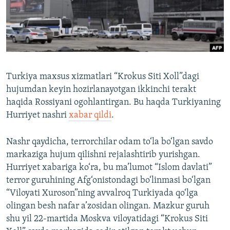
Turkiya maxsus xizmatlari “Krokus Siti Xoll”dagi
hujumdan keyin hozirlanayotgan ikkinchi terakt
haqida Rossiyani ogohlantirgan. Bu haqda Turkiyaning
Hurriyet nashri
xabar qildi
.
Nashr qaydicha, terrorchilar odam to‘la bo‘lgan savdo
markaziga hujum qilishni rejalashtirib yurishgan.
Hurriyet xabariga ko‘ra, bu ma’lumot “Islom davlati”
terror guruhining Afg‘onistondagi bo‘linmasi bo‘lgan
“Viloyati Xuroson”ning avvalroq Turkiyada qo‘lga
olingan besh nafar a’zosidan olingan. Mazkur guruh
shu yil 22-martida Moskva viloyatidagi “Krokus Siti