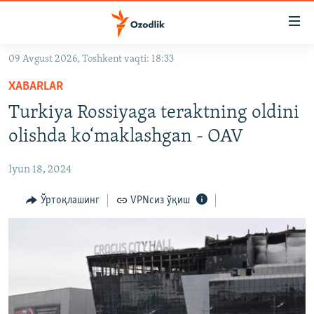
Линклар
Бош
мавзуларга
09 Avgust 2026, Toshkent vaqti: 18:33
ўтинг
OZODLIK SURISHTIRUVLARI
Асосий
XABARLAR
OZODVIDEO
навигацияга
Turkiya Rossiyaga teraktning oldini
ўтинг
OZODARXIV
olishda ko‘maklashgan - OAV
Қидиришга
ўтинг
На русском
Iyun 18, 2024
ИЖТИМОИЙ ТАРМОҚЛАР
Ўртоқлашинг
VPNсиз ўқиш
Озодлик бошқа тилларда