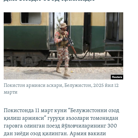
Покистон армияси аскари, Белужистон, 2025 йил 12
марти
Покистонда 11 март куни “Белужистонни озод
қилиш армияси” гуруҳи аъзолари томонидан
гаровга олинган поезд йўловчиларининг 300
дан зиёди озод қилинган. Армия вакили