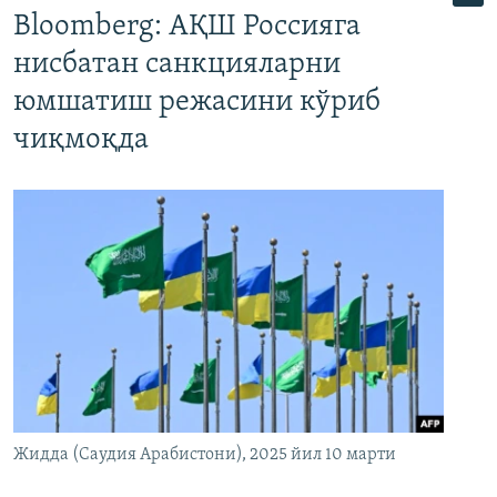
Bloomberg: АҚШ Россияга
нисбатан санкцияларни
юмшатиш режасини кўриб
чиқмоқда
Жидда (Саудия Арабистони), 2025 йил 10 марти