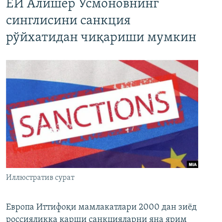
ЕИ Алишер Усмоновнинг
синглисини санкция
рўйхатидан чиқариши мумкин
Иллюстратив сурат
Европа Иттифоқи мамлакатлари 2000 дан зиёд
россияликка қарши санкцияларни яна ярим