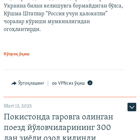
Украина билан келишувга бормайдиган бўлса,
Қўшма Штатлар “Россия учун ҳалокатли”
чоралар кўриши мумкинлигидан
огоҳлантирди.
Кўпроқ ўқиш
Ўртоқлашинг
VPNсиз ўқиш
Mart 13, 2025
Покистонда гаровга олинган
поезд йўловчиларининг 300
дан зиёди озод қилинди