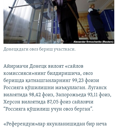
Донецкдаги овоз бериш участкаси.
Айирмачи Донецк вилоят «сайлов
комиссияси»нинг билдиришича, овоз
беришда қатнашганларнинг 99,23 фоизи
Россияга қўшилишни маъқуллаган. Луганск
вилоятида 98,42 фоиз, Запорожьеда 93,11 фоиз,
Херсон вилоятида 87,05 фоиз сайловчи
“Россияга қўшилиш учун овоз берган”.
«Референдум»лар якунланишидан бир неча