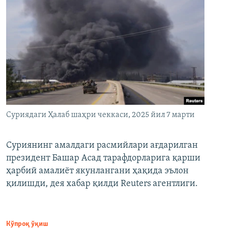
Суриядаги Ҳалаб шаҳри чеккаси, 2025 йил 7 марти
Суриянинг амалдаги расмийлари ағдарилган
президент Башар Асад тарафдорларига қарши
ҳарбий амалиёт якунлангани ҳақида эълон
қилишди, дея хабар қилди Reuters агентлиги.
Кўпроқ ўқиш