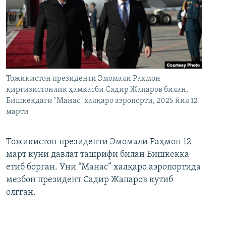
Тожикистон президенти Эмомали Раҳмон
қирғизистонлик ҳамкасби Садир Жапаров билан,
Бишкекдаги "Манас" халқаро аэропорти, 2025 йил 12
марти
Тожикистон президенти Эмомали Раҳмон 12
март куни давлат ташрифи билан Бишкекка
етиб борган. Уни “Манас” халқаро аэропортида
мезбон президент Садир Жапаров кутиб
олгган.