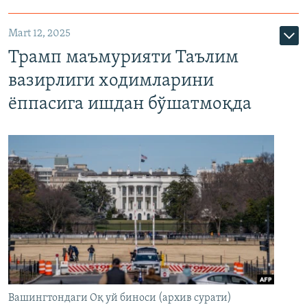
Mart 12, 2025
Трамп маъмурияти Таълим
вазирлиги ходимларини
ёппасига ишдан бўшатмоқда
Вашингтондаги Оқ уй биноси (архив сурати)