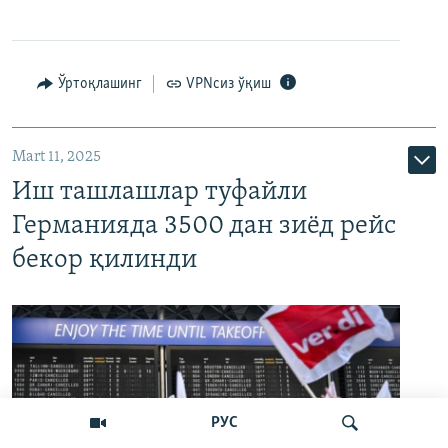
Ўртоқлашинг
VPNсиз ўқиш
Mart 11, 2025
Иш ташлашлар туфайли
Германияда 3500 дан зиёд рейс
бекор қилинди
РУС