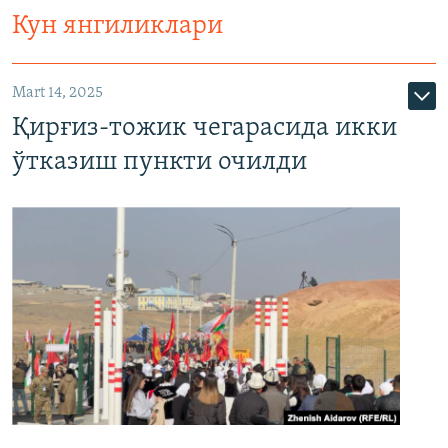
Кун янгиликлари
Mart 14, 2025
Қирғиз-тожик чегарасида икки
ўтказиш пункти очилди