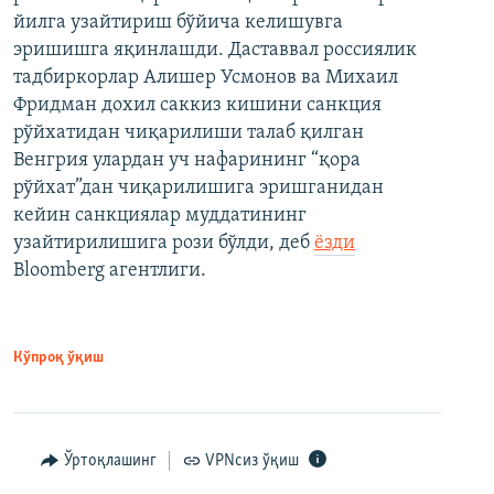
йилга узайтириш бўйича келишувга
эришишга яқинлашди. Даставвал россиялик
тадбиркорлар Алишер Усмонов ва Михаил
Фридман дохил саккиз кишини санкция
рўйхатидан чиқарилиши талаб қилган
Венгрия улардан уч нафарининг “қора
рўйхат”дан чиқарилишига эришганидан
кейин санкциялар муддатининг
узайтирилишига рози бўлди, деб
ёзди
Bloomberg агентлиги.
Кўпроқ ўқиш
Ўртоқлашинг
VPNсиз ўқиш