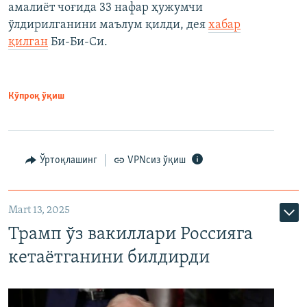
амалиёт чоғида 33 нафар ҳужумчи
ўлдирилганини маълум қилди, дея
хабар
қилган
Би-Би-Си.
Кўпроқ ўқиш
Ўртоқлашинг
VPNсиз ўқиш
Mart 13, 2025
Трамп ўз вакиллари Россияга
кетаётганини билдирди