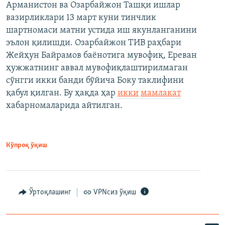
Арманистон ва Озарбайжон Ташқи ишлар
вазирликлари 13 март куни тинчлик
шартномаси матни устида иш якунланганини
эълон қилишди. Озарбайжон ТИВ раҳбари
Жейҳун Байрамов баёнотига мувофиқ, Ереван
ҳужжатнинг аввал мувофиқлаштирилмаган
сўнгги икки банди бўйича Боку таклифини
қабул қилган. Бу ҳақда ҳар
икки
мамлакат
хабарномаларида айтилган.
Кўпроқ ўқиш
Ўртоқлашинг
VPNсиз ўқиш