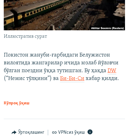
Иллюстратив сурат
Покистон жануби-ғарбидаги Белужистон
вилоятида жангарилар ичида юзлаб йўловчи
бўлган поездни ўққа тутишган. Бу ҳақда
DW
(“Немис тўлқини”) ва
Би-Би-Си
хабар қилди.
Кўпроқ ўқиш
Ўртоқлашинг
VPNсиз ўқиш