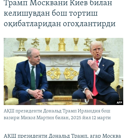
Трамп Москвани Киев билан
келишувдан бош тортиш
оқибатларидан огоҳлантирди
АҚШ президенти Дональд Трамп Ирландия бош
вазири Михол Мартин билан, 2025 йил 12 марти
АҚШ президенти Дональд Трамп, агар Москва