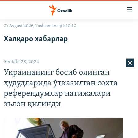
Линклар
Бош
мавзуларга
07 Avgust 2026, Toshkent vaqti: 10:10
ўтинг
OZODLIK SURISHTIRUVLARI
Асосий
Халқаро хабарлар
OZODVIDEO
навигацияга
ўтинг
OZODARXIV
Қидиришга
Sentabr 28, 2022
ўтинг
На русском
Украинанинг босиб олинган
ҳудудларида ўтказилган сохта
ИЖТИМОИЙ ТАРМОҚЛАР
референдумлар натижалари
эълон қилинди
Озодлик бошқа тилларда