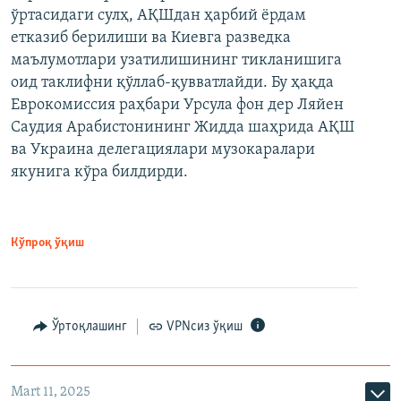
ўртасидаги сулҳ, АҚШдан ҳарбий ёрдам
етказиб берилиши ва Киевга разведка
маълумотлари узатилишининг тикланишига
оид таклифни қўллаб-қувватлайди. Бу ҳақда
Еврокомиссия раҳбари Урсула фон дер Ляйен
Саудия Арабистонининг Жидда шаҳрида АҚШ
ва Украина делегациялари музокаралари
якунига кўра билдирди.
Кўпроқ ўқиш
Ўртоқлашинг
VPNсиз ўқиш
Mart 11, 2025