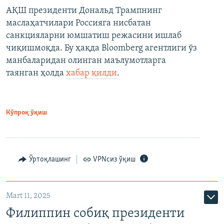
АҚШ президенти Дональд Трампнинг
маслаҳатчилари Россияга нисбатан
санкцияларни юмшатиш режасини ишлаб
чиқишмоқда. Бу ҳақда Bloomberg агентлиги ўз
манбаларидан олинган маълумотларга
таянган ҳолда
хабар қилди
.
Кўпроқ ўқиш
Ўртоқлашинг
VPNсиз ўқиш
Mart 11, 2025
Филиппин собиқ президенти