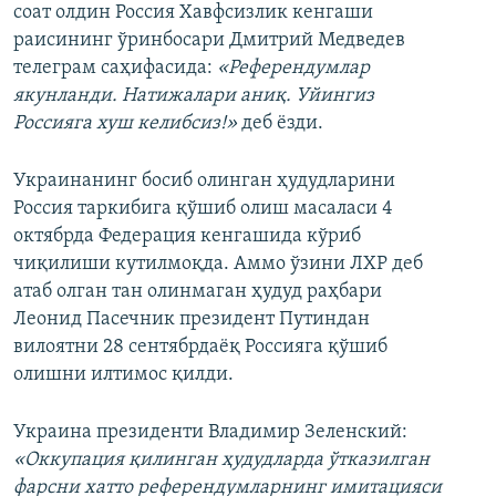
соат олдин Россия Хавфсизлик кенгаши
раисининг ўринбосари Дмитрий Медведев
телеграм саҳифасида:
«Референдумлар
якунланди. Натижалари аниқ. Уйингиз
Россияга хуш келибсиз!»
деб ёзди.
Украинанинг босиб олинган ҳудудларини
Россия таркибига қўшиб олиш масаласи 4
октябрда Федерация кенгашида кўриб
чиқилиши кутилмоқда. Аммо ўзини ЛХР деб
атаб олган тан олинмаган ҳудуд раҳбари
Леонид Пасечник президент Путиндан
вилоятни 28 сентябрдаёқ Россияга қўшиб
олишни илтимос қилди.
Украина президенти Владимир Зеленский:
«Оккупация қилинган ҳудудларда ўтказилган
фарсни хатто референдумларнинг имитацияси