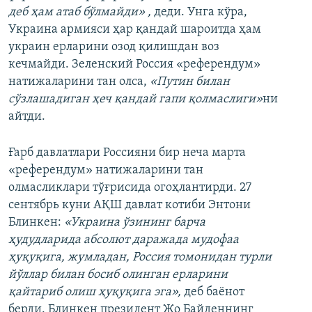
деб ҳам атаб бўлмайди» ,
деди. Унга кўра,
Украина армияси ҳар қандай шароитда ҳам
украин ерларини озод қилишдан воз
кечмайди. Зеленский Россия «референдум»
натижаларини тан олса,
«Путин билан
сўзлашадиган ҳеч қандай гапи қолмаслиги»
ни
айтди.
Ғарб давлатлари Россияни бир неча марта
«референдум» натижаларини тан
олмасликлари тўғрисида огоҳлантирди. 27
сентябрь куни АҚШ давлат котиби Энтони
Блинкен:
«Украина ўзининг барча
ҳудудларида абсолют даражада мудофаа
ҳуқуқига, жумладан, Россия томонидан турли
йўллар билан босиб олинган ерларини
қайтариб олиш ҳуқуқига эга»,
деб баёнот
берди. Блинкен президент Жо Байденнинг