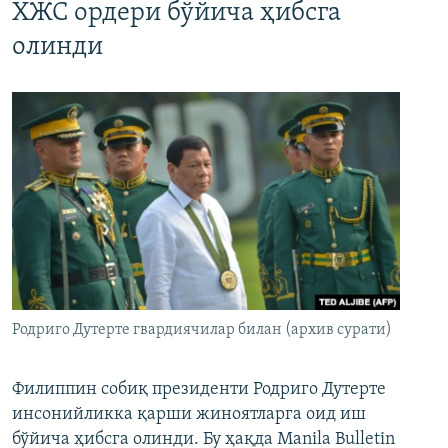
ХЖС ордери бўйича ҳибсга
олинди
Родриго Дутерте гвардиячилар билан (архив сурати)
Филиппин собиқ президенти Родриго Дутерте
инсонийликка қарши жиноятларга оид иш
бўйича ҳибсга олинди. Бу ҳақда Manila Bulletin