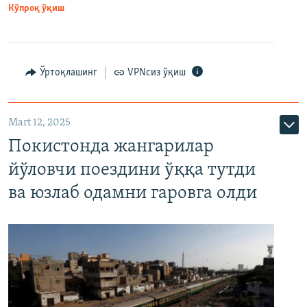
Кўпроқ ўқиш
Ўртоқлашинг
VPNсиз ўқиш
Mart 12, 2025
Покистонда жангарилар
йўловчи поездини ўққа тутди
ва юзлаб одамни гаровга олди