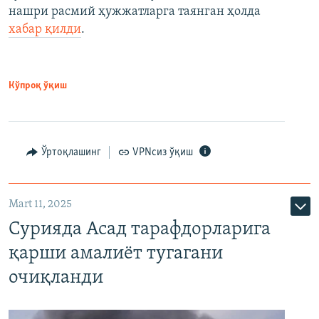
нашри расмий ҳужжатларга таянган ҳолда
хабар қилди
.
Кўпроқ ўқиш
Ўртоқлашинг
VPNсиз ўқиш
Mart 11, 2025
Сурияда Асад тарафдорларига
қарши амалиёт тугагани
очиқланди