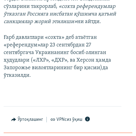
сўзларини такрорлаб,
«сохта референдумлар
ўтказган Россияга нисбатан қўшимча қатъий
санкциялар жорий этилиши»
ни айтди.
Ғарб давлатлари «сохта» деб атаётган
«референдум»лар 23 сентябрдан 27
сентябргача Украинанинг босиб олинган
ҳудудлари («ЛХР», «ДХР», ва Херсон ҳамда
Запорожье вилоятларининг бир қисми)да
ўтказилди.
Ўртоқлашинг
VPNсиз ўқиш