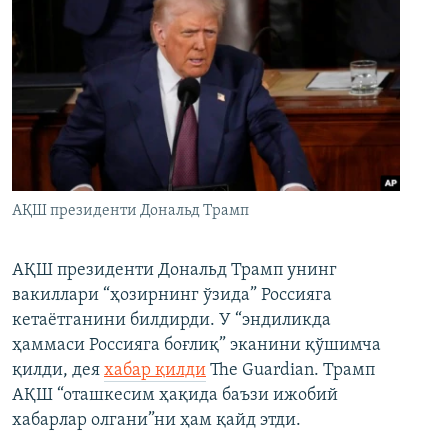
АҚШ президенти Дональд Трамп
АҚШ президенти Дональд Трамп унинг
вакиллари “ҳозирнинг ўзида” Россияга
кетаётганини билдирди. У “эндиликда
ҳаммаси Россияга боғлиқ” эканини қўшимча
қилди, дея
хабар қилди
The Guardian. Трамп
АҚШ “оташкесим ҳақида баъзи ижобий
хабарлар олгани”ни ҳам қайд этди.