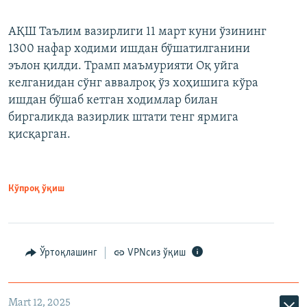
АҚШ Таълим вазирлиги 11 март куни ўзининг
1300 нафар ходими ишдан бўшатилганини
эълон қилди. Трамп маъмурияти Оқ уйга
келганидан сўнг аввалроқ ўз хоҳишига кўра
ишдан бўшаб кетган ходимлар билан
биргаликда вазирлик штати тенг ярмига
қисқарган.
Кўпроқ ўқиш
Ўртоқлашинг
VPNсиз ўқиш
Mart 12, 2025