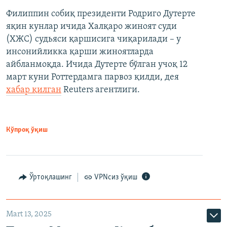
Филиппин собиқ президенти Родриго Дутерте
яқин кунлар ичида Халқаро жиноят суди
(ХЖС) судьяси қаршисига чиқарилади – у
инсонийликка қарши жиноятларда
айбланмоқда. Ичида Дутерте бўлган учоқ 12
март куни Роттердамга парвоз қилди, дея
хабар қилган
Reuters агентлиги.
Кўпроқ ўқиш
Ўртоқлашинг
VPNсиз ўқиш
Mart 13, 2025