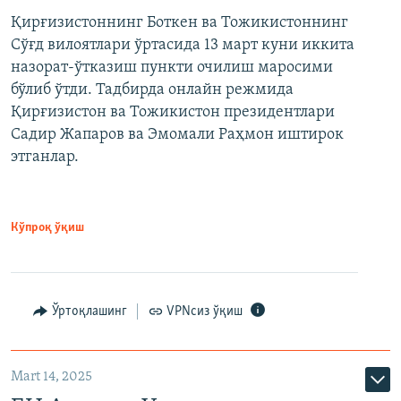
Қирғизистоннинг Боткен ва Тожикистоннинг
Сўғд вилоятлари ўртасида 13 март куни иккита
назорат-ўтказиш пункти очилиш маросими
бўлиб ўтди. Тадбирда онлайн режмида
Қирғизистон ва Тожикистон президентлари
Садир Жапаров ва Эмомали Раҳмон иштирок
этганлар.
Кўпроқ ўқиш
Ўртоқлашинг
VPNсиз ўқиш
Mart 14, 2025