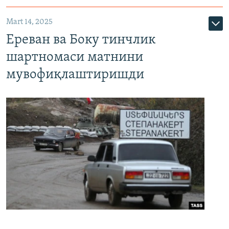
Mart 14, 2025
Ереван ва Боку тинчлик
шартномаси матнини
мувофиқлаштиришди