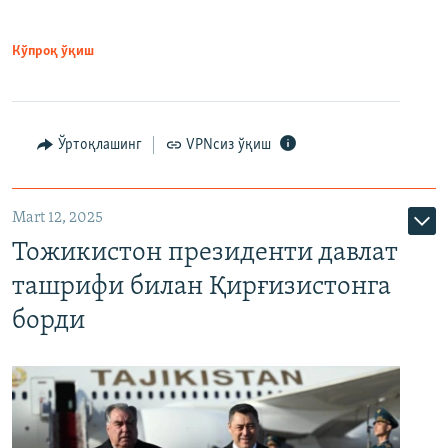
Кўпроқ ўқиш
Ўртоқлашинг
VPNсиз ўқиш
Mart 12, 2025
Тожикистон президенти давлат
ташрифи билан Қирғизистонга
борди