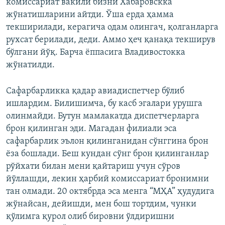
комиссариат вакили бизни Хабаровскка
жўнатишларини айтди. Ўша ерда ҳамма
текширилади, керагича одам олингач, қолганларга
рухсат берилади, деди. Аммо ҳеч қанақа текширув
бўлгани йўқ. Барча ёппасига Владивостокка
жўнатилди.
Сафарбарликка қадар авиадиспетчер бўлиб
ишлардим. Билишимча, бу касб эгалари урушга
олинмайди. Бутун мамлакатда диспетчерларга
брон қилинган эди. Магадан филиали эса
сафарбарлик эълон қилинганидан сўнггина брон
ёза бошлади. Беш кундан сўнг брон қилинганлар
рўйхати билан мени қайтариш учун сўров
йўллашди, лекин ҳарбий комиссариат бронимни
тан олмади. 20 октябрда эса менга “МҲА” ҳудудига
жўнайсан, дейишди, мен бош тортдим, чунки
қўлимга қурол олиб бировни ўлдиришни