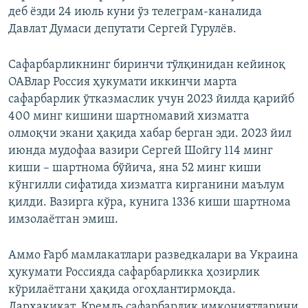
деб ёзди 24 июль куни ўз телеграм-каналида
Давлат Думаси депутати Сергей Гурулёв.
Сафарбарликнинг биринчи тўлқинидан кейиноқ
ОАВлар Россия ҳукумати иккинчи марта
сафарбарлик ўтказмаслик учун 2023 йилда қарийб
400 минг кишини шартномавий хизматга
олмоқчи экани ҳақида хабар берган эди. 2023 йил
июнда мудофаа вазири Сергей Шойгу 114 минг
киши – шартнома бўйича, яна 52 минг киши
кўнгилли сифатида хизматга кирганини маълум
қилди. Вазирга кўра, кунига 1336 киши шартнома
имзолаётган эмиш.
Аммо Ғарб мамлакатлари разведкалари ва Украина
ҳукумати Россияда сафарбарликка ҳозирлик
кўрилаётгани ҳақида огоҳлантирмоқда.
Дарҳақиқат, Кремль сафарбарлик имкониятларини