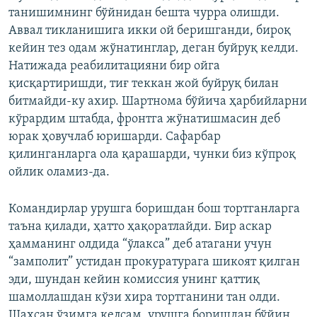
танишимнинг бўйнидан бешта чурра олишди.
Аввал тикланишига икки ой беришганди, бироқ
кейин тез одам жўнатинглар, деган буйруқ келди.
Натижада реабилитацияни бир ойга
қисқартиришди, тиғ теккан жой буйруқ билан
битмайди-ку ахир. Шартнома бўйича ҳарбийларни
кўрардим штабда, фронтга жўнатишмасин деб
юрак ҳовучлаб юришарди. Сафарбар
қилинганларга ола қарашарди, чунки биз кўпроқ
ойлик оламиз-да.
Командирлар урушга боришдан бош тортганларга
таъна қилади, ҳатто ҳақоратлайди. Бир аскар
ҳамманинг олдида “ўлакса” деб атагани учун
“замполит” устидан прокуратурага шикоят қилган
эди, шундан кейин комиссия унинг қаттиқ
шамоллашдан кўзи хира тортганини тан олди.
Шахсан ўзимга келсам, урушга боришдан бўйин