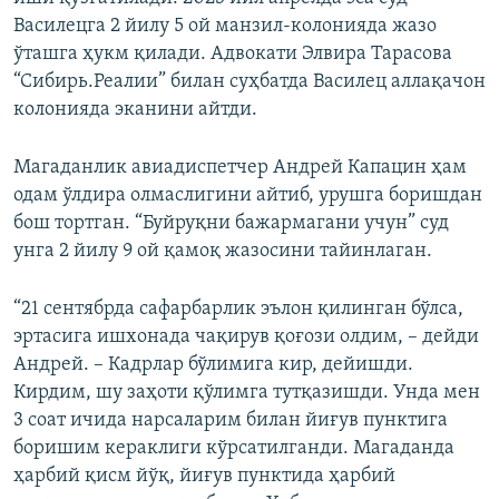
Василецга 2 йилу 5 ой манзил-колонияда жазо
ўташга ҳукм қилади. Адвокати Элвира Тарасова
“Сибирь.Реалии” билан суҳбатда Василец аллақачон
колонияда эканини айтди.
Магаданлик авиадиспетчер Андрей Капацин ҳам
одам ўлдира олмаслигини айтиб, урушга боришдан
бош тортган. “Буйруқни бажармагани учун” суд
унга 2 йилу 9 ой қамоқ жазосини тайинлаган.
“21 сентябрда сафарбарлик эълон қилинган бўлса,
эртасига ишхонада чақирув қоғози олдим, – дейди
Андрей. – Кадрлар бўлимига кир, дейишди.
Кирдим, шу заҳоти қўлимга тутқазишди. Унда мен
3 соат ичида нарсаларим билан йиғув пунктига
боришим кераклиги кўрсатилганди. Магаданда
ҳарбий қисм йўқ, йиғув пунктида ҳарбий