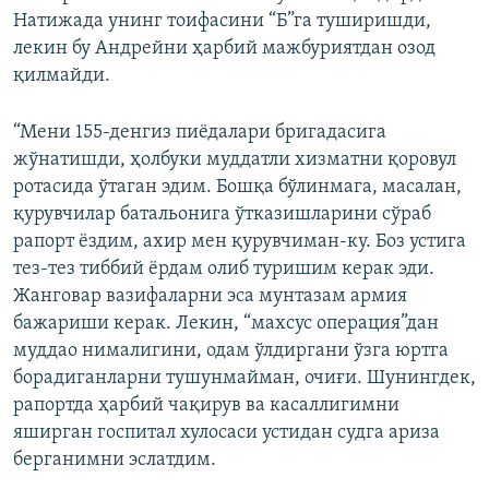
Натижада унинг тоифасини “Б”га туширишди,
лекин бу Андрейни ҳарбий мажбуриятдан озод
қилмайди.
“Мени 155-денгиз пиёдалари бригадасига
жўнатишди, ҳолбуки муддатли хизматни қоровул
ротасида ўтаган эдим. Бошқа бўлинмага, масалан,
қурувчилар батальонига ўтказишларини сўраб
рапорт ёздим, ахир мен қурувчиман-ку. Боз устига
тез-тез тиббий ёрдам олиб туришим керак эди.
Жанговар вазифаларни эса мунтазам армия
бажариши керак. Лекин, “махсус операция”дан
муддао нималигини, одам ўлдиргани ўзга юртга
борадиганларни тушунмайман, очиғи. Шунингдек,
рапортда ҳарбий чақирув ва касаллигимни
яширган госпитал хулосаси устидан судга ариза
берганимни эслатдим.