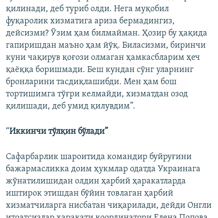
қилинади, деб туриб олди. Нега муқобил
фуқаролик хизматига ариза бермадингиз,
дейсизми? Ўзим ҳам билмайман. Ҳозир бу ҳақида
гапиришдан маъно ҳам йўқ. Биласизми, биринчи
куни чақирув қоғози олмаган ҳамкасбларим ҳеч
қаёққа боришмади. Беш кундан сўнг уларнинг
бронларини тасдиқлашибди. Мен ҳам бош
тортишимга тўғри келмайди, хизматдан озод
қилишади, деб умид қилувдим”.
“
Иккинчи тўлқин бўлади”
Сафарбарлик шароитида командир буйруғини
бажармасликка доим ҳукмлар одатда Украинага
жўнатилишидан олдин ҳарбий ҳаракатларда
иштирок этишдан бўйин товлаган ҳарбий
хизматчиларга нисбатан чиқарилади, дейди Онгли
итоатсизлар ҳаракати координатори Елена Попова.