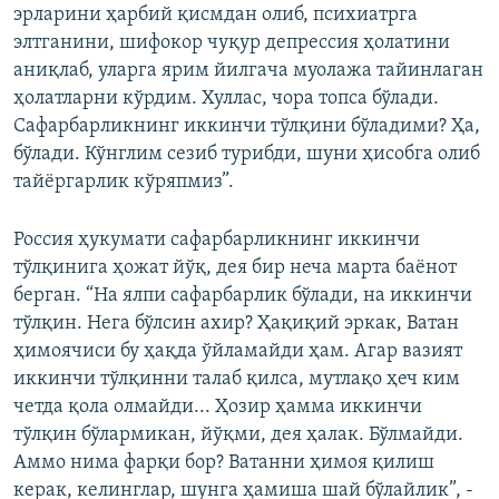
эрларини ҳарбий қисмдан олиб, психиатрга
элтганини, шифокор чуқур депрессия ҳолатини
аниқлаб, уларга ярим йилгача муолажа тайинлаган
ҳолатларни кўрдим. Хуллас, чора топса бўлади.
Сафарбарликнинг иккинчи тўлқини бўладими? Ҳа,
бўлади. Кўнглим сезиб турибди, шуни ҳисобга олиб
тайёргарлик кўряпмиз”.
Россия ҳукумати сафарбарликнинг иккинчи
тўлқинига ҳожат йўқ, дея бир неча марта баёнот
берган. “На ялпи сафарбарлик бўлади, на иккинчи
тўлқин. Нега бўлсин ахир? Ҳақиқий эркак, Ватан
ҳимоячиси бу ҳақда ўйламайди ҳам. Агар вазият
иккинчи тўлқинни талаб қилса, мутлақо ҳеч ким
четда қола олмайди... Ҳозир ҳамма иккинчи
тўлқин бўлармикан, йўқми, дея ҳалак. Бўлмайди.
Аммо нима фарқи бор? Ватанни ҳимоя қилиш
керак, келинглар, шунга ҳамиша шай бўлайлик”, -