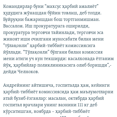
Командирлар буни “махсус ҳарбий амалиёт”
ҳудудига жўнашдан бўйин товлаш, деб топди.
Буйруқни бажаришдан бош тортганмишман.
Вассалом. Иш прокуратурага оширилди,
прокуратура терговчи тайинлади, терговчи эса
жиноят иши очилгани муносабати билан мени
“тўлақонли” ҳарбий-тиббиёт комиссиясига
йўллади. “Тўлақонли” бўлгани билан комиссия
мени атиги уч кун текширди: касалхонада ётганим
йўқ, ҳарбийлар поликлиникасига олиб боришди”,-
дейди Челноков.
Андрейнинг айтишича, госпиталда ҳам, кейинги
ҳарбий-тиббиёт комиссиясида ҳам маълумотларни
атай бузиб ёзганлар: масалан, октябрда ҳарбий
госпитал врачлари унинг вазнини 111 кг деб
кўрсатишган, ноябрда – ҳарбий-тиббиёт