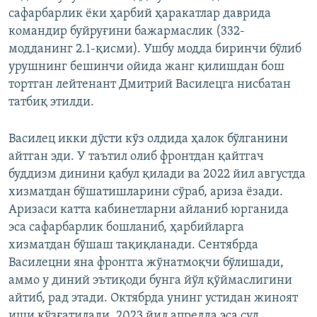
сафарбарлик ёки ҳарбий ҳаракатлар даврида
командир буйруғини бажармаслик (332-
модданинг 2.1-қисми). Ушбу модда биринчи бўлиб
урушнинг бешинчи ойида жанг қилишдан бош
тортган лейтенант Дмитрий Василецга нисбатан
татбиқ этилди.
Василец икки дўсти кўз олдида ҳалок бўлганини
айтган эди. У таътил олиб фронтдан қайтгач
буддизм динини қабул қилади ва 2022 йил августда
хизматдан бўшатишларини сўраб, ариза ёзади.
Аризаси катта кабинетларни айланиб юрганида
эса сафарбарлик бошланиб, ҳарбийларга
хизматдан бўшаш тақиқланади. Сентябрда
Василецни яна фронтга жўнатмоқчи бўлишади,
аммо у диний эътиқоди бунга йўл қўймаслигини
айтиб, рад этади. Октябрда унинг устидан жиноят
иши қўзғатилади. 2023 йил апрелда эса суд