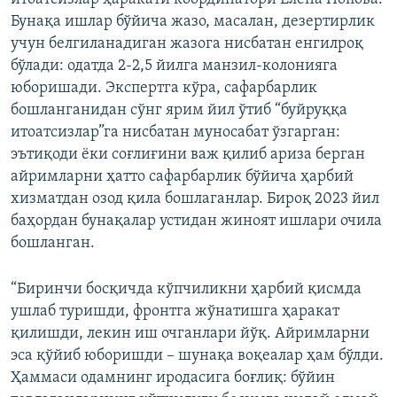
Бунақа ишлар бўйича жазо, масалан, дезертирлик
учун белгиланадиган жазога нисбатан енгилроқ
бўлади: одатда 2-2,5 йилга манзил-колонияга
юборишади. Экспертга кўра, сафарбарлик
бошланганидан сўнг ярим йил ўтиб “буйруққа
итоатсизлар”га нисбатан муносабат ўзгарган:
эътиқоди ёки соғлиғини важ қилиб ариза берган
айримларни ҳатто сафарбарлик бўйича ҳарбий
хизматдан озод қила бошлаганлар. Бироқ 2023 йил
баҳордан бунақалар устидан жиноят ишлари очила
бошланган.
“Биринчи босқичда кўпчиликни ҳарбий қисмда
ушлаб туришди, фронтга жўнатишга ҳаракат
қилишди, лекин иш очганлари йўқ. Айримларни
эса қўйиб юборишди – шунақа воқеалар ҳам бўлди.
Ҳаммаси одамнинг иродасига боғлиқ: бўйин