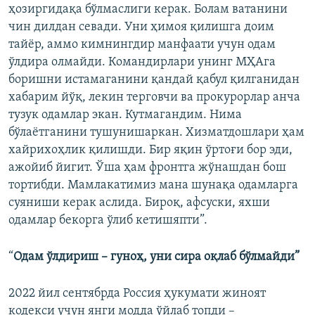
ҳозиргидақа бўлмаслиги керак. Болам ватанини
чин дилдан севади. Уни ҳимоя қилишга доим
тайёр, аммо кимнингдир манфаати учун одам
ўлдира олмайди. Командирлари унинг МҲАга
боришни истамаганини қандай қабул қилганидан
хабарим йўқ, лекин терговчи ва прокурорлар анча
тузук одамлар экан. Кутмагандим. Нима
бўлаётганини тушунишаркан. Хизматдошлари ҳам
хайрихоҳлик қилишди. Бир яқин ўртоғи бор эди,
ажойиб йигит. Ўша ҳам фронтга жўнашдан бош
тортибди. Мамлакатимиз мана шунақа одамларга
суяниши керак аслида. Бироқ, афсуски, яхши
одамлар бекорга ўлиб кетишяпти”.
“
Одам ўлдириш – гуноҳ, уни сира оқлаб бўлмайди”
2022 йил сентябрда Россия ҳукумати жиноят
кодекси учун янги модда ўйлаб топди –