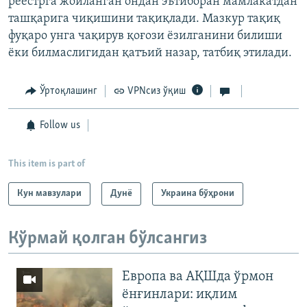
реестрга жойланган ондан эътиборан мамлакатдан
ташқарига чиқишини тақиқлади. Мазкур тақиқ
фуқаро унга чақирув қоғози ёзилганини билиши
ёки билмаслигидан қатъий назар, татбиқ этилади.
Ўртоқлашинг
VPNсиз ўқиш
Follow us
This item is part of
Кун мавзулари
Дунë
Украина бўҳрони
Кўрмай қолган бўлсангиз
Европа ва АҚШда ўрмон
ёнғинлари: иқлим