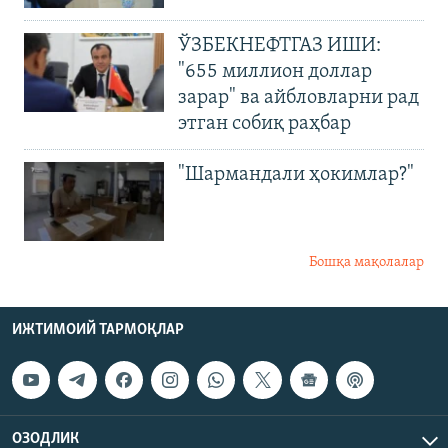
ЎЗБЕКНЕФТГАЗ ИШИ:
"655 миллион доллар
зарар" ва айбловларни рад
этган собиқ раҳбар
"Шармандали ҳокимлар?"
Бошқа мақолалар
ИЖТИМОИЙ ТАРМОҚЛАР
ОЗОДЛИК