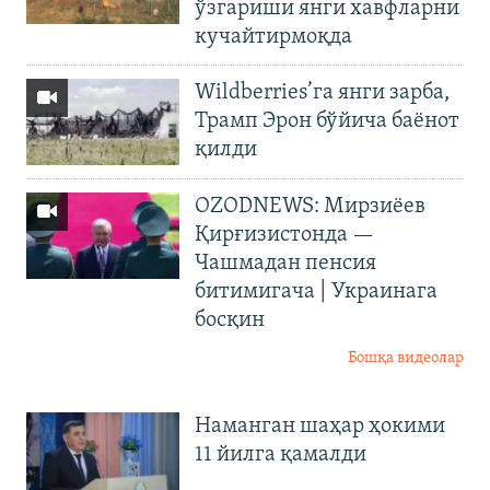
ўзгариши янги хавфларни
кучайтирмоқда
Wildberries’га янги зарба,
Трамп Эрон бўйича баёнот
қилди
OZODNEWS: Мирзиёев
Қирғизистонда —
Чашмадан пенсия
битимигача | Украинага
босқин
Бошқа видеолар
Наманган шаҳар ҳокими
11 йилга қамалди