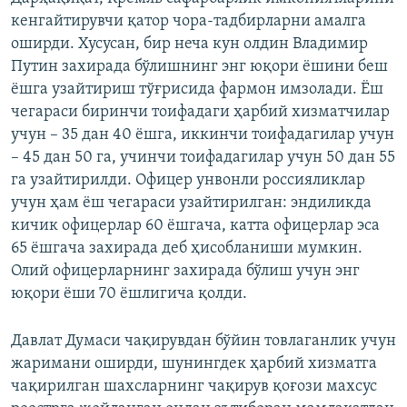
кенгайтирувчи қатор чора-тадбирларни амалга
оширди. Хусусан, бир неча кун олдин Владимир
Путин захирада бўлишнинг энг юқори ёшини беш
ёшга узайтириш тўғрисида фармон имзолади. Ёш
чегараси биринчи тоифадаги ҳарбий хизматчилар
учун – 35 дан 40 ёшга, иккинчи тоифадагилар учун
– 45 дан 50 га, учинчи тоифадагилар учун 50 дан 55
га узайтирилди. Офицер унвонли россияликлар
учун ҳам ёш чегараси узайтирилган: эндиликда
кичик офицерлар 60 ёшгача, катта офицерлар эса
65 ёшгача захирада деб ҳисобланиши мумкин.
Олий офицерларнинг захирада бўлиш учун энг
юқори ёши 70 ёшлигича қолди.
Давлат Думаси чақирувдан бўйин товлаганлик учун
жаримани оширди, шунингдек ҳарбий хизматга
чақирилган шахсларнинг чақирув қоғози махсус