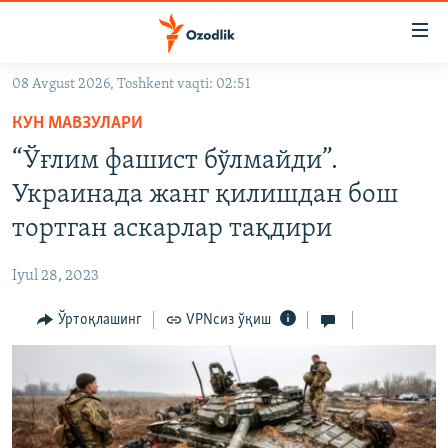
Линклар
Бош
мавзуларга
08 Avgust 2026, Toshkent vaqti: 02:51
ўтинг
OZODLIK SURISHTIRUVLARI
Асосий
КУН МАВЗУЛАРИ
OZODVIDEO
навигацияга
“Ўғлим фашист бўлмайди”.
ўтинг
OZODARXIV
Украинада жанг қилишдан бош
Қидиришга
ўтинг
тортган аскарлар тақдири
На русском
Iyul 28, 2023
ИЖТИМОИЙ ТАРМОҚЛАР
Ўртоқлашинг
VPNсиз ўқиш
Озодлик бошқа тилларда