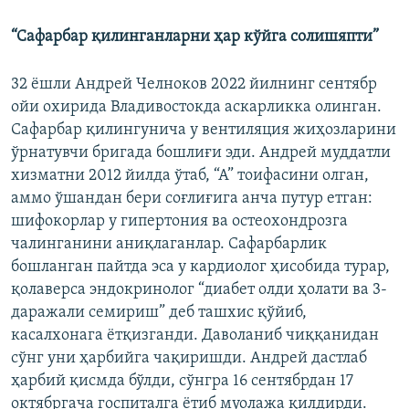
“Сафарбар қилинганларни ҳар кўйга солишяпти”
32 ёшли Андрей Челноков 2022 йилнинг сентябр
ойи охирида Владивостокда аскарликка олинган.
Сафарбар қилингунича у вентиляция жиҳозларини
ўрнатувчи бригада бошлиғи эди. Андрей муддатли
хизматни 2012 йилда ўтаб, “А” тоифасини олган,
аммо ўшандан бери соғлиғига анча путур етган:
шифокорлар у гипертония ва остеохондрозга
чалинганини аниқлаганлар. Сафарбарлик
бошланган пайтда эса у кардиолог ҳисобида турар,
қолаверса эндокринолог “диабет олди ҳолати ва 3-
даражали семириш” деб ташхис қўйиб,
касалхонага ётқизганди. Даволаниб чиққанидан
сўнг уни ҳарбийга чақиришди. Андрей дастлаб
ҳарбий қисмда бўлди, сўнгра 16 сентябрдан 17
октябргача госпиталга ётиб муолажа қилдирди.