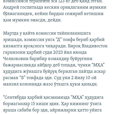
комиссияси терапевти эса 123 кг деб қайд этган.
Андрей госпиталда кескин ориқлаганим мумкин
бўлмаганидек, кейин бирдан семириб кетишим
ҳам мумкин эмасди, дейди.
Мартда у қайта комиссия тайинланишига
эришади, комиссия унга “Д” тоифа бериб ҳарбий
хизматга яроқсизга чиқаради. Бироқ Владивосток
гарнизони ҳарбий суди 2023 йил июнда
Челноковни барибир командир буйруғини
бажармасликда айбдор деб топади, чунки “МҲА”
ҳудудига жўнашга буйруқ берилган пайтда аскар
расман “Б” тоифада эди. Суд уни 2 йилу 10 ой
манзил колонияда жазо ўташга ҳукм қилади.
“Сентябрда ҳарбий қисмимизда “МҲА” ҳудудига
бормаганлар 15 киши эдик. Ҳар кимнинг ўзига
яраша сабаби бор эди, айримларни ҳатто уйига