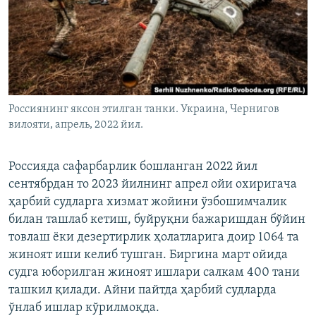
Россиянинг яксон этилган танки. Украина, Чернигов
вилояти, апрель, 2022 йил.
Россияда сафарбарлик бошланган 2022 йил
сентябрдан то 2023 йилнинг апрел ойи охиригача
ҳарбий судларга хизмат жойини ўзбошимчалик
билан ташлаб кетиш, буйруқни бажаришдан бўйин
товлаш ёки дезертирлик ҳолатларига доир 1064 та
жиноят иши келиб тушган. Биргина март ойида
судга юборилган жиноят ишлари салкам 400 тани
ташкил қилади. Айни пайтда ҳарбий судларда
ўнлаб ишлар кўрилмоқда.