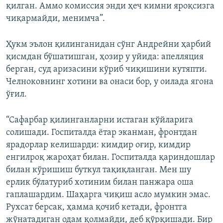
қилган. Аммо комиссия энди ҳеч кимни яроқсизга
чиқармайди, менимча”.
Ҳукм эълон қилинганидан сўнг Андрейни ҳарбий
қисмдан бўшатишган, ҳозир у уйида: апелляция
берган, суд аризасини кўриб чиқишини кутяпти.
Челноковнинг хотини ва онаси бор, у оилада ягона
ўғил.
“Сафарбар қилинганларни истаган кўйларига
солишади. Госпиталда ётар эканман, фронтдан
ярадорлар келишарди: кимдир оғир, кимдир
енгилроқ жароҳат билан. Госпиталда қариндошлар
билан кўришиш буткул тақиқланган. Мен шу
ерлик бўлатуриб хотиним билан панжара оша
гаплашардим. Шаҳарга чиқиш асло мумкин эмас.
Рухсат берсак, ҳамма қочиб кетади, фронтга
жўнатадиган одам қолмайди, деб қўрқишади. Бир