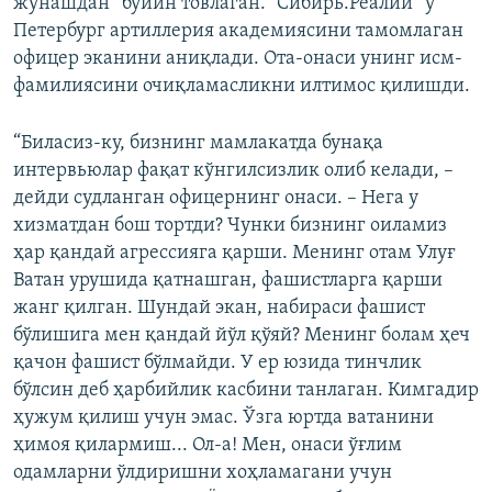
жўнашдан” бўйин товлаган. “Сибирь.Реалии” у
Петербург артиллерия академиясини тамомлаган
офицер эканини аниқлади. Ота-онаси унинг исм-
фамилиясини очиқламасликни илтимос қилишди.
“Биласиз-ку, бизнинг мамлакатда бунақа
интервьюлар фақат кўнгилсизлик олиб келади, –
дейди судланган офицернинг онаси. – Нега у
хизматдан бош тортди? Чунки бизнинг оиламиз
ҳар қандай агрессияга қарши. Менинг отам Улуғ
Ватан урушида қатнашган, фашистларга қарши
жанг қилган. Шундай экан, набираси фашист
бўлишига мен қандай йўл қўяй? Менинг болам ҳеч
қачон фашист бўлмайди. У ер юзида тинчлик
бўлсин деб ҳарбийлик касбини танлаган. Кимгадир
ҳужум қилиш учун эмас. Ўзга юртда ватанини
ҳимоя қилармиш... Ол-а! Мен, онаси ўғлим
одамларни ўлдиришни хоҳламагани учун