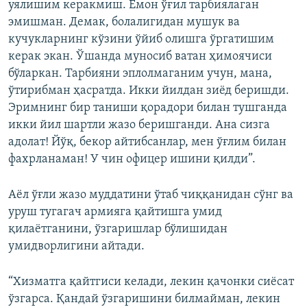
уялишим керакмиш. Ёмон ўғил тарбиялаган
эмишман. Демак, болалигидан мушук ва
кучукларнинг кўзини ўйиб олишга ўргатишим
керак экан. Ўшанда муносиб ватан ҳимоячиси
бўларкан. Тарбияни эплолмаганим учун, мана,
ўтирибман ҳасратда. Икки йилдан зиёд беришди.
Эримнинг бир таниши қорадори билан тушганда
икки йил шартли жазо беришганди. Ана сизга
адолат! Йўқ, бекор айтибсанлар, мен ўғлим билан
фахрланаман! У чин офицер ишини қилди”.
Аёл ўғли жазо муддатини ўтаб чиққанидан сўнг ва
уруш тугагач армияга қайтишга умид
қилаётганини, ўзгаришлар бўлишидан
умидворлигини айтади.
“Хизматга қайтгиси келади, лекин қачонки сиёсат
ўзгарса. Қандай ўзгаришини билмайман, лекин