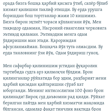
орада бизга бошқа ҳарбий қисмга ўтиб, сапёр бўлиб
хизмат қилишни таклиф этишди. Бу ерда урушга
боришдан бош тортганлар жами 10 кишимиз.
Бизга бирон эҳтиёт чораси қўллангани йўқ. Мен
тақводор одамман, Насроний евангелия черковига
эътиқод қиламан. Эътиқодим менга одам
ўлдиришни ман этади. Қароримдан
афсусланмайман. Бошқача йўл тута олмасдим. Бу
ерда танловнинг ўзи йўқ. Одам ўлдириш гуноҳ.
Мен сафарбар қилинишим устидан фуқаролик
тартибида судга арз қилмоқчи бўлдим. Брон
қилинганлар рўйхатида бор эдим, раҳбарият мени
ҳарбий қисмдан қайтаришни сўраб хат
юборганди. Менинг ихтисослигим 100 фоиз брон
қилинади! Бироқ суд даъвомни рад қилди. Рўйхат
берилган пайтда мен ҳарбий хизматчи мақомида
бўлгансан, одамлар фақат тинчлик вақтида брон