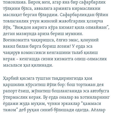
томонлама. Бироқ мен, агар яна бир сафарбарлик
тўлқини бўлса, аввалига армияга кирмасликни
маслаҳат берган бўлардим. Сафарбарликдан бўйин
товлаганлик учун жиноий жавобгарлик ҳозирча
йўқ. “Виждон амрига кўра хизмат қила олмайман”,
деган мазмунда ариза бериш мумкин.
Военкоматга чақиришса, ёлғиз эмас, қонуний
вакил билан бирга бориш лозим! У ерда эса
чақирув комиссияси кенгашини талаб қилиш
керак – кенгашда сизни хизматга олиш-олмаслик
масаласи ҳал қилинади.
Ҳарбий қисмга тушган тақдирингизда ҳам
қаршилик кўрсатиш йўли бор: бош тортаман дея
рапорт ёзиш, жўнатиш бошланганида эса автобусга
ўтирмаслик керак. Бу ерда оналар ва хотинларнинг
ёрдами жуда муҳим, чунки эркаклар “ҳаммаси
тамом” деб руҳан синиб бўлишади одатда. Аёллар