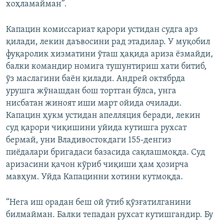
хоҳламайман”.
Капацин комиссариат қарори устидан судга арз
қилади, лекин даъвосини рад этадилар. У муқобил
фуқаролик хизматини ўташ ҳақида ариза ёзмайди,
балки командир номига тушунтириш хати битиб,
ўз маслагини баён қилади. Андрей октябрда
урушга жўнашдан бош тортган бўлса, унга
нисбатан жиноят иши март ойида очилади.
Капацин ҳукм устидан апелляция беради, лекин
суд қарори чиқишини уйида кутишга рухсат
бермай, уни Владивостокдаги 155-денгиз
пиёдалари бригадаси базасида сақлашмоқда. Суд
аризасини қачон кўриб чиқиши ҳам ҳозирча
мавҳум. Уйда Капацинни хотини кутмоқда.
“Нега иш орадан беш ой ўтиб қўзғатилганини
билмайман. Балки тепадан рухсат кутишгандир. Бу