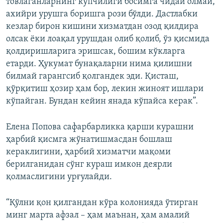
товлаганларнинг кўпчилиги босимга чидай олмай,
ахийри урушга боришга рози бўлди. Дастлабки
кезлар бирон кишини хизматдан озод қилдира
олсак ёки лоақал урушдан олиб қолиб, ўз қисмида
қолдиришларига эришсак, бошим кўкларга
етарди. Ҳукумат бунақаларни нима қилишни
билмай гарангсиб қолгандек эди. Қисташ,
қўрқитиш ҳозир ҳам бор, лекин жиноят ишлари
кўпайган. Бундан кейин янада кўпайса керак”.
Елена Попова сафарбарликка қарши курашни
ҳарбий қисмга жўнатишмасдан бошлаш
кераклигини, ҳарбий хизматчи мақоми
берилганидан сўнг кураш имкон деярли
қолмаслигини урғулайди.
“Қўлни қон қилгандан кўра колонияда ўтирган
минг марта афзал – ҳам маънан, ҳам амалий