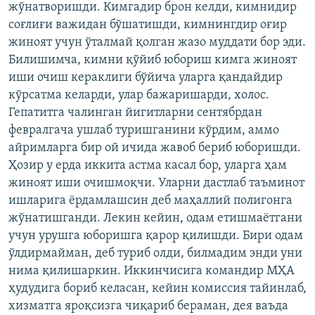
жўнатворишди. Кимгадир брон келди, кимнидир
соғлиғи важидан бўшатишди, кимнингдир оғир
жиноят учун ўталмай қолган жазо муддати бор эди.
Билишимча, кимни қўйиб юбориш кимга жиноят
иши очиш кераклиги бўйича уларга қандайдир
кўрсатма келарди, улар бажаришарди, холос.
Гепатитга чалинган йигитларни сентябрдан
февралгача ушлаб туришганини кўрдим, аммо
айримларга бир ой ичида жавоб бериб юборишди.
Ҳозир у ерда иккита астма касал бор, уларга ҳам
жиноят иши очишмоқчи. Уларни дастлаб таъминот
ишларига ёрдамлашсин деб маҳаллий полигонга
жўнатишганди. Лекин кейин, одам етишмаётгани
учун урушга юборишга қарор қилишди. Бири одам
ўлдирмайман, деб туриб олди, билмадим энди уни
нима қилишаркин. Иккинчисига командир МҲА
ҳудудига бориб келасан, кейин комиссия тайинлаб,
хизматга яроқсизга чиқариб бераман, дея ваъда