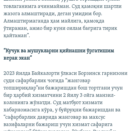
товлаганимга ачинмайман. Суд қамоқни шартли
жазога алмаштиради, деган умидим бор.
Алмаштирмаганда ҳам майлига, қамоқда
ўтираман, аммо бир куни оилам бағрига тирик
қайтаман”.
“Кучук ва мушукларни қийнашни ўргатишим
керак экан”
2023 йилда Байкалорти ўлкаси Борзинск гарнизони
суди сафарбарлик чоғида “жанговар
топшириқлар”ни бажаришдан бош тортгани учун
бир ҳарбий хизматчини 2 йилу 3 ойга манзил-
колонияга жўнатди. Суд матбуот хизмати
хабарномасига кўра, у буйруқни бажаришдан ва
“сафарбарлик даврида жанговар ва махсус
вазифаларни бажариш учун хизмат сафарига