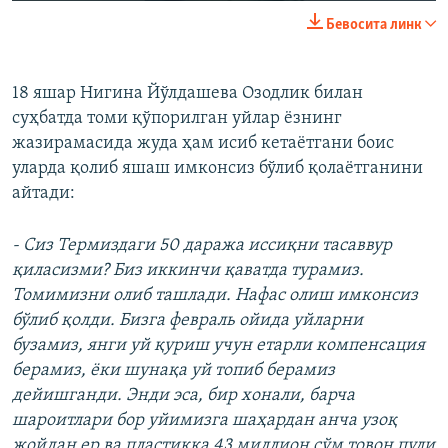
Бевосита линк
18 яшар Нигина Йўлдашева Озодлик билан
суҳбатда томи қўпорилган уйлар ёзнинг
жазирамасида жуда ҳам исиб кетаётгани боис
уларда қолиб яшаш имконсиз бўлиб қолаётганини
айтади:
- Сиз Термиздаги 50 даража иссиқни тасаввур
қиласизми? Биз иккинчи қаватда турамиз.
Томимизни олиб ташлади. Нафас олиш имконсиз
бўлиб қолди. Бизга февраль ойида уйларни
бузамиз, янги уй қуриш учун етарли компенсация
берамиз, ёки шунақа уй топиб берамиз
дейишганди. Энди эса, бир хонали, барча
шароитлари бор уйимизга шаҳардан анча узоқ
жойдан ер ва пластикка 43 миллион сўм товон пули