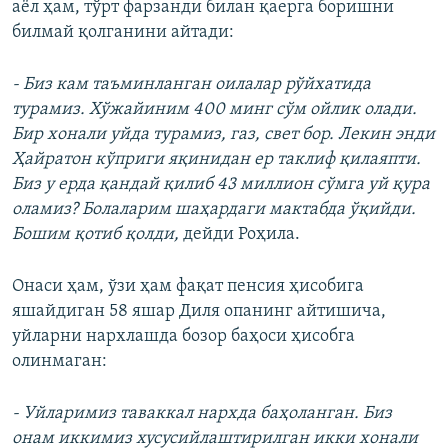
аёл ҳам, тўрт фарзанди билан қаерга боришни
билмай қолганини айтади:
- Биз кам таъминланган оилалар рўйхатида
турамиз. Хўжайиним 400 минг сўм ойлик олади.
Бир хонали уйда турамиз, газ, свет бор. Лекин энди
Ҳайратон кўприги яқинидан ер таклиф қилаяпти.
Биз у ерда қандай қилиб 43 миллион сўмга уй қура
оламиз? Болаларим шаҳардаги мактабда ўқийди.
Бошим қотиб қолди,
дейди Роҳила.
Онаси ҳам, ўзи ҳам фақат пенсия ҳисобига
яшайдиган 58 яшар Диля опанинг айтишича,
уйларни нархлашда бозор баҳоси ҳисобга
олинмаган:
- Уйларимиз таваккал нархда баҳоланган. Биз
онам иккимиз хусусийлаштирилган икки хонали