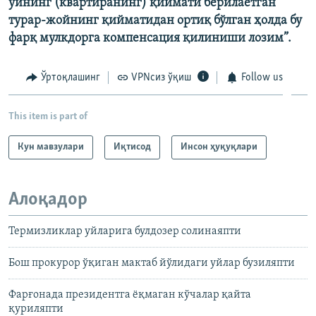
уйнинг (квартиранинг) қиймати берилаётган
турар-жойнинг қийматидан ортиқ бўлган ҳолда бу
фарқ мулкдорга компенсация қилиниши лозим”.
Ўртоқлашинг
VPNсиз ўқиш
Follow us
This item is part of
Кун мавзулари
Иқтисод
Инсон ҳуқуқлари
Алоқадор
Термизликлар уйларига булдозер солинaяпти
Бош прокурор ўқиган мактаб йўлидаги уйлар бузиляпти
Фарғонада президентга ёқмаган кўчалар қайта
қуриляпти