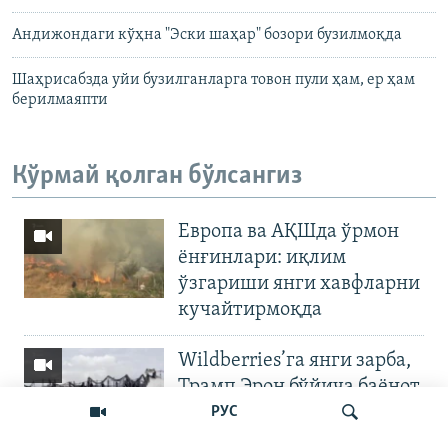
Андижондаги кўҳна "Эски шаҳар" бозори бузилмоқда
Шаҳрисабзда уйи бузилганларга товон пули ҳам, ер ҳам
берилмаяпти
Кўрмай қолган бўлсангиз
Европа ва АҚШда ўрмон
ёнғинлари: иқлим
ўзгариши янги хавфларни
кучайтирмоқда
Wildberries’га янги зарба,
Трамп Эрон бўйича баёнот
қилди
РУС