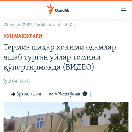
Линклар
Бош
мавзуларга
09 Avgust 2026, Toshkent vaqti: 20:02
ўтинг
OZODLIK SURISHTIRUVLARI
Асосий
КУН МАВЗУЛАРИ
OZODVIDEO
навигацияга
Термиз шаҳар ҳокими одамлар
ўтинг
OZODARXIV
яшаб турган уйлар томини
Қидиришга
ўтинг
қўпортирмоқда (ВИДЕО)
На русском
Iyul 04, 2017
ИЖТИМОИЙ ТАРМОҚЛАР
Ўртоқлашинг
VPNсиз ўқиш
Озодлик бошқа тилларда