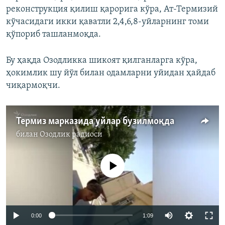
реконструкция қилиш қарорига кўра, Ат-Термизий
кўчасидаги икки қаватли 2,4,6,8-уйларнинг томи
қўпориб ташланмоқда.
Бу ҳақда Озодликка шикоят қилганларга кўра,
ҳокимлик шу йўл билан одамларни уйидан ҳайдаб
чиқармоқчи.
Термиз марказида уйлар бузилмоқда
билан
Озодлик радиоси
Айни дамда медиа-манба мавжуд эмас
0:00
1:09