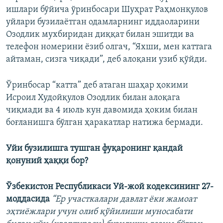
ишлари бўйича ўринбосари Шуҳрат Раҳмонқулов
уйлари бузилаётган одамларнинг иддаоларини
Озодлик мухбиридан диққат билан эшитди ва
телефон номерини ёзиб олгач, “Яхши, мен каттага
айтаман, сизга чиқади”, деб алоқани узиб қўйди.
Ўринбосар “катта” деб атаган шаҳар ҳокими
Исроил Худойқулов Озодлик билан алоқага
чиқмади ва 4 июль кун давомида ҳоким билан
боғланишга бўлган ҳаракатлар натижа бермади.
Уйи бузилишга тушган фуқаронинг қандай
қонуний ҳаққи бор?
Ўзбекистон Республикаси Уй-жой кодексининг 27-
моддасида
“Ер участкалари давлат ёки жамоат
эҳтиёжлари учун олиб қўйилиши муносабати