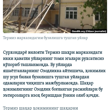
Термиз марказидагим бузилишга тушган уйлар
Сурхондарё вилояти Термиз шаҳри марказидаги
икки қаватли уйларнинг томи эгалари рухсатисиз
қўпориб ташланмоқда. Бу уйларда
яшаётганларнинг Озодликка айтишича, ҳокимлик
шу усул билан бузилишга тушган уйлардан
одамларни чиқишга мажбурламоқда. Шаҳар
ҳокимлигиинг Озодлик боғланган расмийлари бу
эътирозларга изоҳ беришдан ўзини олиб қочди.
Термиз шаҳар ҳокимининг шаҳарни