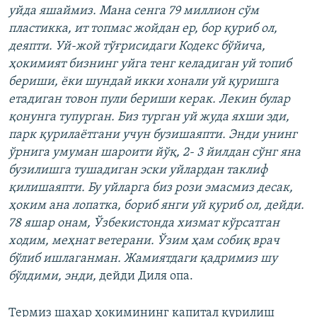
уйда яшаймиз. Мана сенга 79 миллион сўм
пластикка, ит топмас жойдан ер, бор қуриб ол,
деяпти. Уй-жой тўғрисидаги Кодекс бўйича,
ҳокимият бизнинг уйга тенг келадиган уй топиб
бериши, ёки шундай икки хонали уй қуришга
етадиган товон пули бериши керак. Лекин булар
қонунга тупурган. Биз турган уй жуда яхши эди,
парк қурилаётгани учун бузишаяпти. Энди унинг
ўрнига умуман шароити йўқ, 2- 3 йилдан сўнг яна
бузилишга тушадиган эски уйлардан таклиф
қилишаяпти. Бу уйларга биз рози эмасмиз десак,
ҳоким ана лопатка, бориб янги уй қуриб ол, дейди.
78 яшар онам, Ўзбекистонда хизмат кўрсатган
ходим, меҳнат ветерани. Ўзим ҳам собиқ врач
бўлиб ишлаганман. Жамиятдаги қадримиз шу
бўлдими, энди,
дейди Диля опа.
Термиз шаҳар ҳокимининг капитал қурилиш