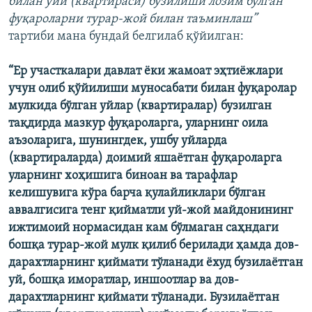
билан уйи (квартираси) бузилиши лозим бўлган
фуқароларни турар-жой билан таъминлаш”
тартиби мана бундай белгилаб қўйилган:
“Ер участкалари давлат ёки жамоат эҳтиёжлари
учун олиб қўйилиши муносабати билан фуқаролар
мулкида бўлган уйлар (квартиралар) бузилган
тақдирда мазкур фуқароларга, уларнинг оила
аъзоларига, шунингдек, ушбу уйларда
(квартираларда) доимий яшаётган фуқароларга
уларнинг хоҳишига биноан ва тарафлар
келишувига кўра барча қулайликлари бўлган
аввалгисига тенг қийматли уй-жой майдонининг
ижтимоий нормасидан кам бўлмаган саҳндаги
бошқа турар-жой мулк қилиб берилади ҳамда дов-
дарахтларнинг қиймати тўланади ёхуд бузилаётган
уй, бошқа иморатлар, иншоотлар ва дов-
дарахтларнинг қиймати тўланади. Бузилаётган