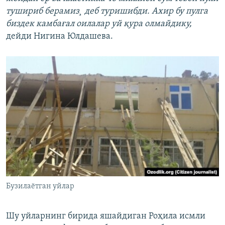
тушириб берамиз¸ деб туришибди. Ахир бу пулга
биздек камбағал оилалар уй қура олмайдику,
дейди Нигина Юлдашева.
Бузилаётган уйлар
Шу уйларнинг бирида яшайдиган Роҳила исмли