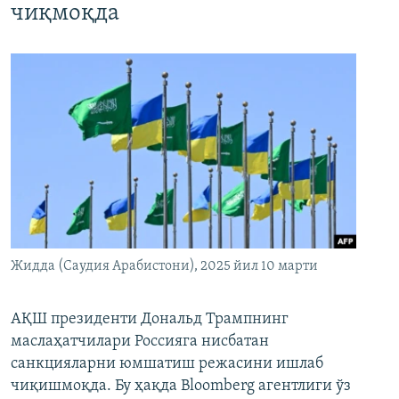
чиқмоқда
Жидда (Саудия Арабистони), 2025 йил 10 марти
АҚШ президенти Дональд Трампнинг
маслаҳатчилари Россияга нисбатан
санкцияларни юмшатиш режасини ишлаб
чиқишмоқда. Бу ҳақда Bloomberg агентлиги ўз