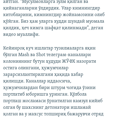
айтган. “Мусулмонларга зулм қилган ва
қийнаганларни ўлдирдик. Улар кимнингдир
китобларини, кимнингдир жойнамозини олиб
қўйган. Биз ҳам уларга худди шундай муомала
қилдик, ҳеч кимга шафқат қилинмади”, деган
видео муаллифи.
Кейинроқ куч ишлатар тузилмаларга яқин
бўлган Mash ва Shot телеграм-каналлари
колониянинг бутун ҳудуди ЖЎФХ назорати
остига олингани, ҳужумчилар
зарарсизлантирилгани ҳақида хабар
қилишди. Каналлар иддаосича,
ҳужумчилардан бири штурм чоғида ўзини
портлатиб юборишга уринган. Қўлбола
портлаш мосламаси ўрнатилган камзул кийиб
олган бу шахснинг детонатори ишламай
қолган ва у махсус топшириқ бажарувчи отряд