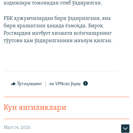
ходимлари томонидан отиб ўлдирилган.
РБК ҳужумчилардан бири ўлдирилгани, яна
бири яралангани ҳақида ёзмоқда. Бироқ
Росгвардия матбуот хизмати исёнчиларнинг
тўртови ҳам ўлдирилганини маълум қилган.
Ўртоқлашинг
VPNсиз ўқиш
Кун янгиликлари
Mart 14, 2025