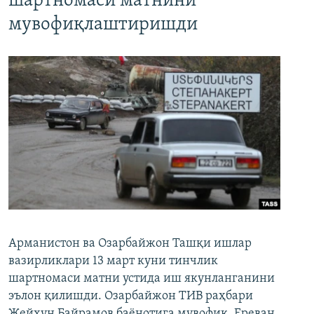
шартномаси матнини
мувофиқлаштиришди
Арманистон ва Озарбайжон Ташқи ишлар
вазирликлари 13 март куни тинчлик
шартномаси матни устида иш якунланганини
эълон қилишди. Озарбайжон ТИВ раҳбари
Жейҳун Байрамов баёнотига мувофиқ, Ереван