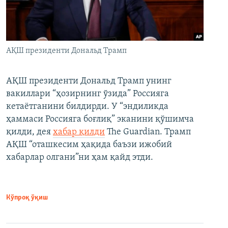
АҚШ президенти Дональд Трамп
АҚШ президенти Дональд Трамп унинг
вакиллари “ҳозирнинг ўзида” Россияга
кетаётганини билдирди. У “эндиликда
ҳаммаси Россияга боғлиқ” эканини қўшимча
қилди, дея
хабар қилди
The Guardian. Трамп
АҚШ “оташкесим ҳақида баъзи ижобий
хабарлар олгани”ни ҳам қайд этди.
Кўпроқ ўқиш