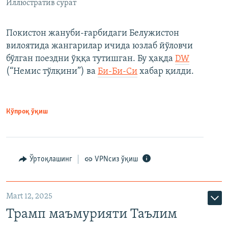
Иллюстратив сурат
Покистон жануби-ғарбидаги Белужистон
вилоятида жангарилар ичида юзлаб йўловчи
бўлган поездни ўққа тутишган. Бу ҳақда
DW
(“Немис тўлқини”) ва
Би-Би-Си
хабар қилди.
Кўпроқ ўқиш
Ўртоқлашинг
VPNсиз ўқиш
Mart 12, 2025
Трамп маъмурияти Таълим