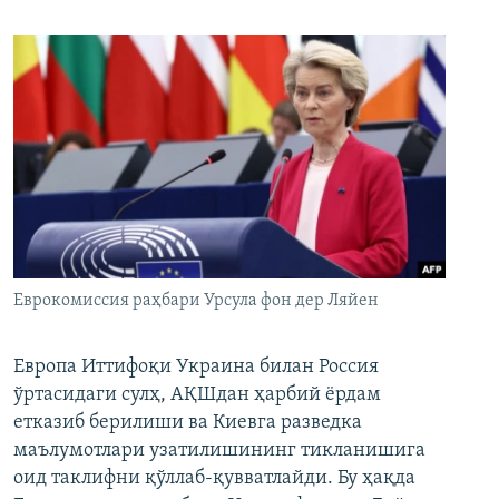
Еврокомиссия раҳбари Урсула фон дер Ляйен
Европа Иттифоқи Украина билан Россия
ўртасидаги сулҳ, АҚШдан ҳарбий ёрдам
етказиб берилиши ва Киевга разведка
маълумотлари узатилишининг тикланишига
оид таклифни қўллаб-қувватлайди. Бу ҳақда