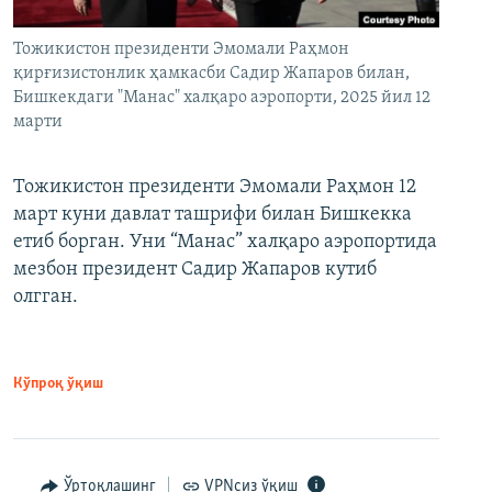
Тожикистон президенти Эмомали Раҳмон
қирғизистонлик ҳамкасби Садир Жапаров билан,
Бишкекдаги "Манас" халқаро аэропорти, 2025 йил 12
марти
Тожикистон президенти Эмомали Раҳмон 12
март куни давлат ташрифи билан Бишкекка
етиб борган. Уни “Манас” халқаро аэропортида
мезбон президент Садир Жапаров кутиб
олгган.
Кўпроқ ўқиш
Ўртоқлашинг
VPNсиз ўқиш