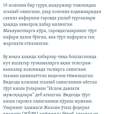
19-колония бир гуруҳ маҳкумлар томонидан
эгаллаб олингани, улар колония ходимларидан
саккиз нафарини гаровда ушлаб турганлари
ҳақида аввалроқ хабар қилинган.
Маълумотларга кўра, гаровдагиларнинг тўрт
нафари ҳалок бўлган, яна тўрт нафарига тан
жароҳати етказилган.
Бу воқеа ҳақида хабарлар чиқа бошлаганида
куч ишлатар тузилмаларга яқин телеграм-
каналлар колонияда тасвирга олингани
тахмин қилинаётган видеони ёйинлашган.
Видеода колония эгаллаб олинганини айтган
тўрт киши ўзларини “Ислом давлати
мужоҳидлари” деб аташган. Видеода тўрт
киши гаровга олинганини кўриш мумкин.
Уларнинг ҳаммаси Жазони ўташ федерал