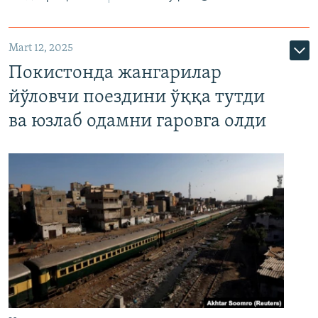
Mart 12, 2025
Покистонда жангарилар
йўловчи поездини ўққа тутди
ва юзлаб одамни гаровга олди