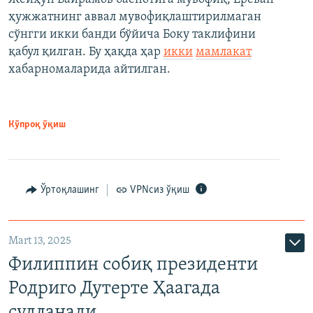
ҳужжатнинг аввал мувофиқлаштирилмаган
сўнгги икки банди бўйича Боку таклифини
қабул қилган. Бу ҳақда ҳар
икки
мамлакат
хабарномаларида айтилган.
Кўпроқ ўқиш
Ўртоқлашинг
VPNсиз ўқиш
Mart 13, 2025
Филиппин собиқ президенти
Родриго Дутерте Ҳаагада
судланади