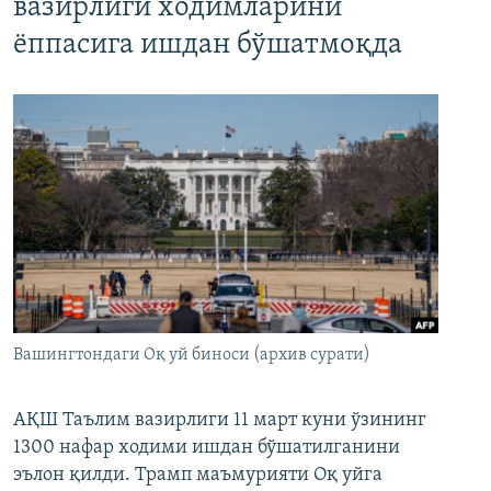
вазирлиги ходимларини
ёппасига ишдан бўшатмоқда
Вашингтондаги Оқ уй биноси (архив сурати)
АҚШ Таълим вазирлиги 11 март куни ўзининг
1300 нафар ходими ишдан бўшатилганини
эълон қилди. Трамп маъмурияти Оқ уйга