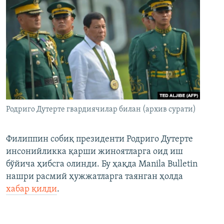
Родриго Дутерте гвардиячилар билан (архив сурати)
Филиппин собиқ президенти Родриго Дутерте
инсонийликка қарши жиноятларга оид иш
бўйича ҳибсга олинди. Бу ҳақда Manila Bulletin
нашри расмий ҳужжатларга таянган ҳолда
хабар қилди
.