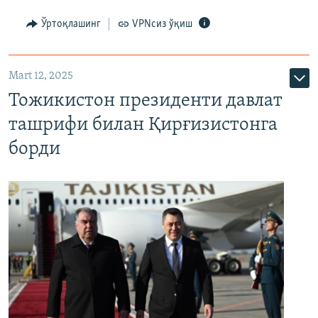
Ўртоқлашинг
VPNсиз ўқиш
Mart 12, 2025
Тожикистон президенти давлат
ташрифи билан Қирғизистонга
борди