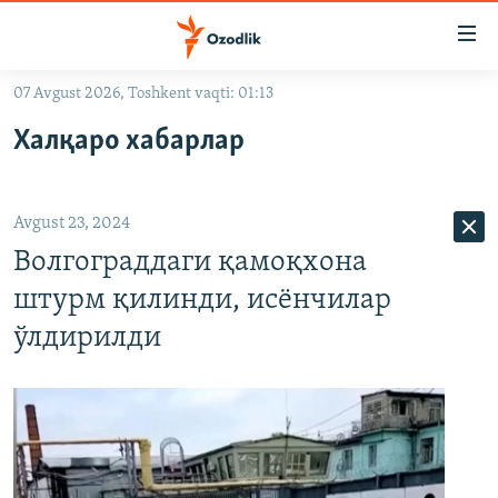
Линклар
Бош
мавзуларга
07 Avgust 2026, Toshkent vaqti: 01:13
ўтинг
OZODLIK SURISHTIRUVLARI
Асосий
Халқаро хабарлар
OZODVIDEO
навигацияга
ўтинг
OZODARXIV
Қидиришга
Avgust 23, 2024
ўтинг
На русском
Волгограддаги қамоқхона
штурм қилинди, исёнчилар
ИЖТИМОИЙ ТАРМОҚЛАР
ўлдирилди
Озодлик бошқа тилларда