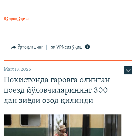
Кўпроқ ўқиш
Ўртоқлашинг
VPNсиз ўқиш
Mart 13, 2025
Покистонда гаровга олинган
поезд йўловчиларининг 300
дан зиёди озод қилинди