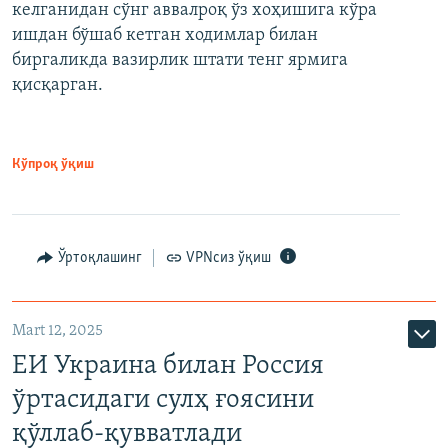
келганидан сўнг аввалроқ ўз хоҳишига кўра
ишдан бўшаб кетган ходимлар билан
биргаликда вазирлик штати тенг ярмига
қисқарган.
Кўпроқ ўқиш
Ўртоқлашинг
VPNсиз ўқиш
Mart 12, 2025
ЕИ Украина билан Россия
ўртасидаги сулҳ ғоясини
қўллаб-қувватлади