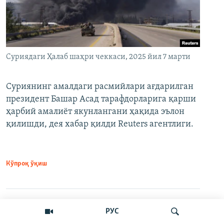
Суриядаги Ҳалаб шаҳри чеккаси, 2025 йил 7 марти
Суриянинг амалдаги расмийлари ағдарилган
президент Башар Асад тарафдорларига қарши
ҳарбий амалиёт якунлангани ҳақида эълон
қилишди, дея хабар қилди Reuters агентлиги.
Кўпроқ ўқиш
Ўртоқлашинг
VPNсиз ўқиш
РУС