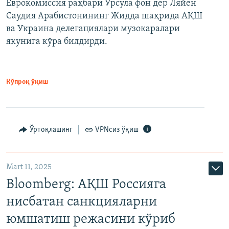
Еврокомиссия раҳбари Урсула фон дер Ляйен
Саудия Арабистонининг Жидда шаҳрида АҚШ
ва Украина делегациялари музокаралари
якунига кўра билдирди.
Кўпроқ ўқиш
Ўртоқлашинг
VPNсиз ўқиш
Mart 11, 2025
Bloomberg: АҚШ Россияга
нисбатан санкцияларни
юмшатиш режасини кўриб