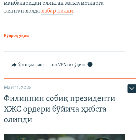
манбаларидан олинган маълумотларга
таянган ҳолда
хабар қилди
.
Кўпроқ ўқиш
Ўртоқлашинг
VPNсиз ўқиш
Mart 11, 2025
Филиппин собиқ президенти
ХЖС ордери бўйича ҳибсга
олинди