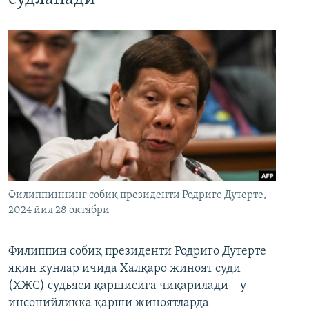
Филиппиннинг собиқ президенти Родриго Дутерте,
2024 йил 28 октябри
Филиппин собиқ президенти Родриго Дутерте
яқин кунлар ичида Халқаро жиноят суди
(ХЖС) судьяси қаршисига чиқарилади – у
инсонийликка қарши жиноятларда