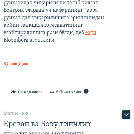
рўйхатидан чиқарилиши талаб қилган
Венгрия улардан уч нафарининг “қора
рўйхат”дан чиқарилишига эришганидан
кейин санкциялар муддатининг
узайтирилишига рози бўлди, деб
ёзди
Bloomberg агентлиги.
Кўпроқ ўқиш
Ўртоқлашинг
VPNсиз ўқиш
Mart 14, 2025
Ереван ва Боку тинчлик