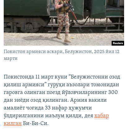
Покистон армияси аскари, Белужистон, 2025 йил 12
марти
Покистонда 11 март куни “Белужистонни озод
қилиш армияси” гуруҳи аъзолари томонидан
гаровга олинган поезд йўловчиларининг 300
дан зиёди озод қилинган. Армия вакили
амалиёт чоғида 33 нафар ҳужумчи
ўлдирилганини маълум қилди, дея
хабар
қилган
Би-Би-Си.