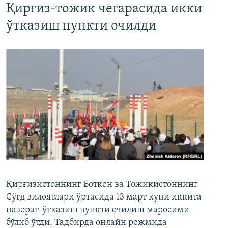
Қирғиз-тожик чегарасида икки
ўтказиш пункти очилди
Қирғизистоннинг Боткен ва Тожикистоннинг
Сўғд вилоятлари ўртасида 13 март куни иккита
назорат-ўтказиш пункти очилиш маросими
бўлиб ўтди. Тадбирда онлайн режмида