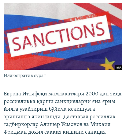
Иллюстратив сурат
Европа Иттифоқи мамлакатлари 2000 дан зиёд
россияликка қарши санкцияларни яна ярим
йилга узайтириш бўйича келишувга
эришишга яқинлашди. Даставвал россиялик
тадбиркорлар Алишер Усмонов ва Михаил
Фридман дохил саккиз кишини санкция