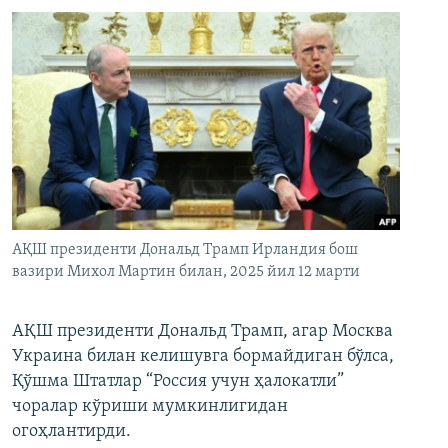
АҚШ президенти Дональд Трамп Ирландия бош
вазири Михол Мартин билан, 2025 йил 12 марти
АҚШ президенти Дональд Трамп, агар Москва
Украина билан келишувга бормайдиган бўлса,
Қўшма Штатлар “Россия учун ҳалокатли”
чоралар кўриши мумкинлигидан
огоҳлантирди.