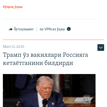
Кўпроқ ўқиш
Ўртоқлашинг
VPNсиз ўқиш
Mart 13, 2025
Трамп ўз вакиллари Россияга
кетаётганини билдирди