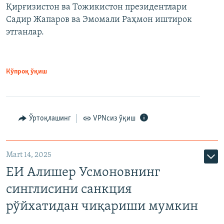
Қирғизистон ва Тожикистон президентлари
Садир Жапаров ва Эмомали Раҳмон иштирок
этганлар.
Кўпроқ ўқиш
Ўртоқлашинг
VPNсиз ўқиш
Mart 14, 2025
ЕИ Алишер Усмоновнинг
синглисини санкция
рўйхатидан чиқариши мумкин