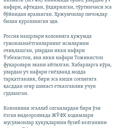
хизмати (ЖЎФХ) кийимида бўлиб, улардан уч
нафари, афтидан, ўлдирилган, тўртинчиси эса
бўйнидан яраланган. Ҳужумчилар пичоқлар
билан қуролланган эди.
Россия нашрлари колонияга ҳужумда
гумонланаётганларнинг исмларини
очиқлашган, улардан икки нафари
Ўзбекистон, яна икки нафари Тожикистон
фуқаролари экани айтилган. Хабарларга кўра,
улардан уч нафари гиёҳванд модда
тарқатганлик, бири эса киши соғлиғига
қасддан оғир шикаст етказганлик учун
судланган.
Колонияни эгаллаб олганлардан бири ўзи
ёзган видеороликда ЖЎФХ ходимлари
мусулмонлар ҳуқуқларини бузиб келганини