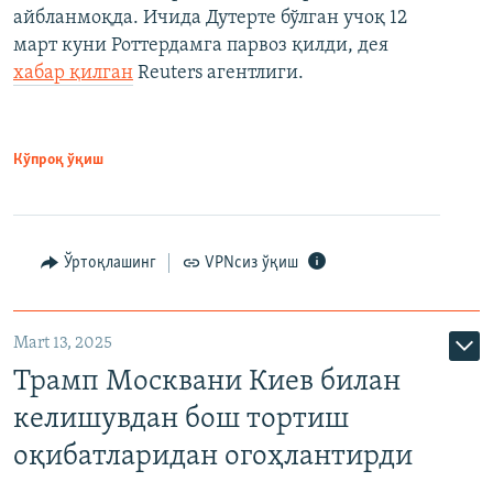
айбланмоқда. Ичида Дутерте бўлган учоқ 12
март куни Роттердамга парвоз қилди, дея
хабар қилган
Reuters агентлиги.
Кўпроқ ўқиш
Ўртоқлашинг
VPNсиз ўқиш
Mart 13, 2025
Трамп Москвани Киев билан
келишувдан бош тортиш
оқибатларидан огоҳлантирди