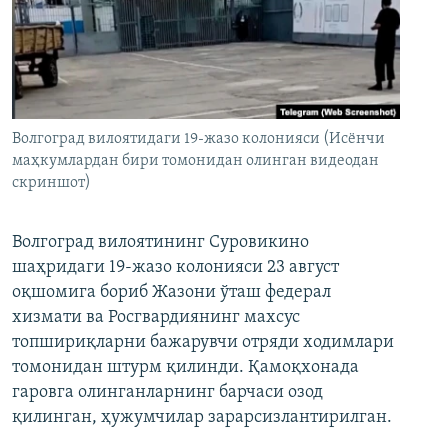
Волгоград вилоятидаги 19-жазо колонияси (Исёнчи
маҳкумлардан бири томонидан олинган видеодан
скриншот)
Волгоград вилоятининг Суровикино
шаҳридаги 19-жазо колонияси 23 август
оқшомига бориб Жазони ўташ федерал
хизмати ва Росгвардиянинг махсус
топшириқларни бажарувчи отряди ходимлари
томонидан штурм қилинди. Қамоқхонада
гаровга олинганларнинг барчаси озод
қилинган, ҳужумчилар зарарсизлантирилган.