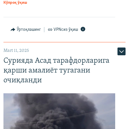
Кўпроқ ўқиш
Ўртоқлашинг
VPNсиз ўқиш
Mart 11, 2025
Сурияда Асад тарафдорларига
қарши амалиёт тугагани
очиқланди