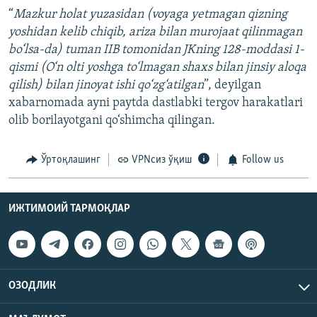
“
Mazkur holat yuzasidan (voyaga yetmagan qizning
yoshidan kelib chiqib, ariza bilan murojaat qilinmagan
bo‘lsa-da) tuman IIB tomonidan JKning 128-moddasi 1-
qismi (O‘n olti yoshga to‘lmagan shaxs bilan jinsiy aloqa
qilish) bilan jinoyat ishi qo‘zg‘atilgan
”, deyilgan
xabarnomada ayni paytda dastlabki tergov harakatlari
olib borilayotgani qo‘shimcha qilingan.
Ўртоқлашинг
VPNсиз ўқиш
Follow us
ИЖТИМОИЙ ТАРМОҚЛАР
ОЗОДЛИК