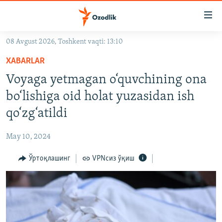
Линклар
Бош
мавзуларга
08 Avgust 2026, Toshkent vaqti: 13:10
ўтинг
OZODLIK SURISHTIRUVLARI
Асосий
XABARLAR
OZODVIDEO
навигацияга
Voyaga yetmagan o‘quvchining ona
ўтинг
OZODARXIV
bo‘lishiga oid holat yuzasidan ish
Қидиришга
ўтинг
qo‘zg‘atildi
На русском
May 10, 2024
ИЖТИМОИЙ ТАРМОҚЛАР
Ўртоқлашинг
VPNсиз ўқиш
Озодлик бошқа тилларда