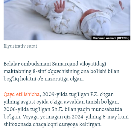
Illyustrativ surat
Bolalar ombudsmani Samarqand viloyatidagi
maktabning 8-sinf o‘quvchisining ona bo‘lishi bilan
bog‘liq holatni o‘z nazoratiga olgan.
Qayd etilishicha
, 2009-yilda tug‘ilgan P.Z. o‘tgan
yilning avgust oyida o‘ziga avvaldan tanish bo‘lgan,
2006-yilda tug‘ilgan Sh.E. bilan yaqin munosabatda
bo‘lgan. Voyaga yetmagan qiz 2024-yilning 6-may kuni
shifoxonada chaqaloqni dunyoga keltirgan.