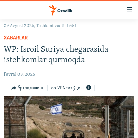
Линклар
Бош
мавзуларга
09 Avgust 2026, Toshkent vaqti: 19:51
ўтинг
OZODLIK SURISHTIRUVLARI
Асосий
XABARLAR
OZODVIDEO
навигацияга
WP: Isroil Suriya chegarasida
ўтинг
OZODARXIV
istehkomlar qurmoqda
Қидиришга
ўтинг
На русском
Fevral 03, 2025
ИЖТИМОИЙ ТАРМОҚЛАР
Ўртоқлашинг
VPNсиз ўқиш
Озодлик бошқа тилларда