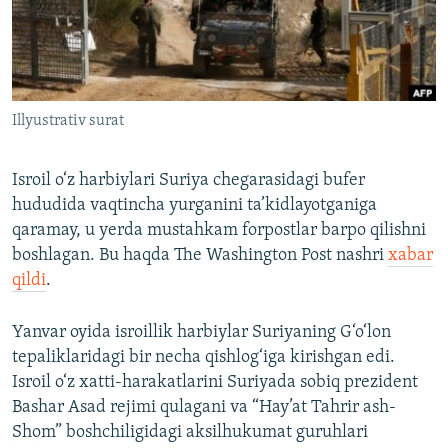
Illyustrativ surat
Isroil o‘z harbiylari Suriya chegarasidagi bufer
hududida vaqtincha yurganini ta’kidlayotganiga
qaramay, u yerda mustahkam forpostlar barpo qilishni
boshlagan. Bu haqda The Washington Post nashri
xabar
qildi
.
Yanvar oyida isroillik harbiylar Suriyaning G‘o‘lon
tepaliklaridagi bir necha qishlog‘iga kirishgan edi.
Isroil o‘z xatti-harakatlarini Suriyada sobiq prezident
Bashar Asad rejimi qulagani va “Hay’at Tahrir ash-
Shom” boshchiligidagi aksilhukumat guruhlari