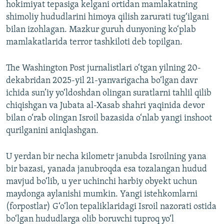
hokimiyat tepasiga kelgani ortidan mamlakatning
shimoliy hududlarini himoya qilish zarurati tug‘ilgani
bilan izohlagan. Mazkur guruh dunyoning ko‘plab
mamlakatlarida terror tashkiloti deb topilgan.
The Washington Post jurnalistlari o‘tgan yilning 20-
dekabridan 2025-yil 21-yanvarigacha bo‘lgan davr
ichida sun’iy yo‘ldoshdan olingan suratlarni tahlil qilib
chiqishgan va Jubata al-Xasab shahri yaqinida devor
bilan o‘rab olingan Isroil bazasida o‘nlab yangi inshoot
qurilganini aniqlashgan.
U yerdan bir necha kilometr janubda Isroilning yana
bir bazasi, yanada janubroqda esa tozalangan hudud
mavjud bo‘lib, u yer uchinchi harbiy obyekt uchun
maydonga aylanishi mumkin. Yangi istehkomlarni
(forpostlar) G‘o‘lon tepaliklaridagi Isroil nazorati ostida
bo‘lgan hududlarga olib boruvchi tuproq yo‘l