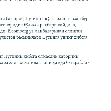
ни бажариб, Путинни қўлга олишга мажбур.
си юридик бўлими раҳбари қайдича,
ди. Bloomberg ўз манбаларидан олинган
улистон расмийлари Путинга унинг ҳибсга
г Путинни ҳибсга олмаслик қарорини
қарамлик ҳолатида экани ҳамда бетарафлик
.