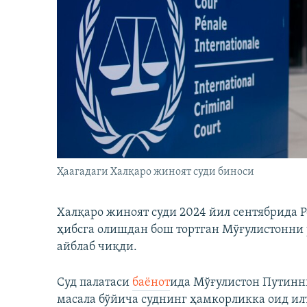
Ҳаагадаги Халқаро жиноят суди биноси
Халқаро жиноят суди 2024 йил сентябрида 
ҳибсга олишдан бош тортган Мўғулистонни
айблаб чиқди.
Суд палатаси
баёнот
ида Мўғулистон Путинни
масала бўйича суднинг ҳамкорликка оид ил