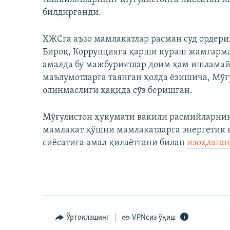
билдирганди.
ХЖСга аъзо мамлакатлар расман суд ордери
Бироқ, Коррупцияга қарши кураш жамғарма
амалда бу мажбуриятлар доим ҳам ишламай
маълумотларга таянган ҳолда ёзишича, Мўғ
олинмаслиги ҳақида сўз беришган.
Мўғулистон ҳукумати вакили расмийларнин
мамлакат қўшни мамлакатларга энергетик 
сиёсатига амал қилаётгани билан
изоҳлаган
Ўртоқлашинг
VPNсиз ўқиш