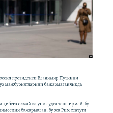
Россия президенти Владимир Путинни
 ўз мажбуриятларини бажармаганликда
 ҳибсга олмай ва уни судга топширмай, бу
тимосини бажармаган, бу эса Рим статути