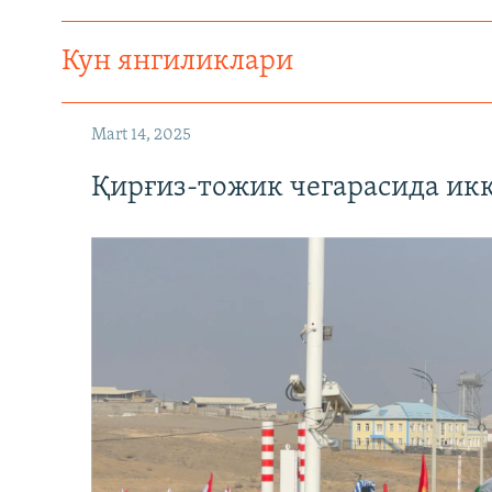
Кун янгиликлари
Mart 14, 2025
Қирғиз-тожик чегарасида ик