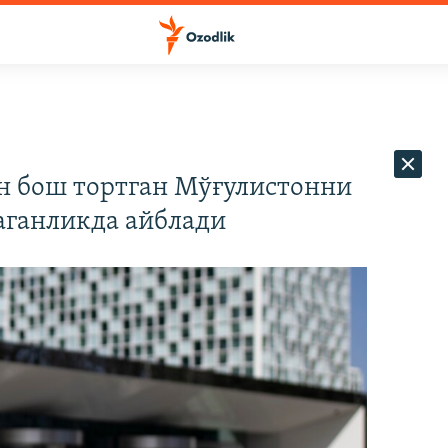
н бош тортган Мўғулистонни
аганликда айблади