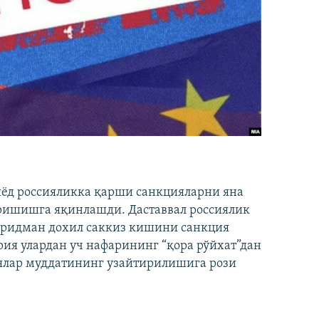
иёд россияликка қарши санкцияларни яна
ришишга яқинлашди. Даставвал россиялик
Фридман дохил саккиз кишини санкция
ия улардан уч нафарининг “қора рўйхат”дан
лар муддатининг узайтирилишига рози