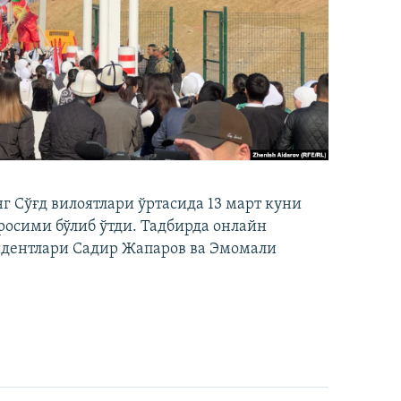
 Сўғд вилоятлари ўртасида 13 март куни
осими бўлиб ўтди. Тадбирда онлайн
идентлари Садир Жапаров ва Эмомали