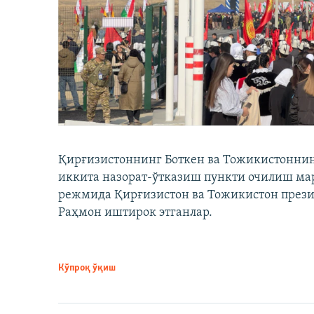
Қирғизистоннинг Боткен ва Тожикистоннинг
иккита назорат-ўтказиш пункти очилиш мар
режмида Қирғизистон ва Тожикистон през
Раҳмон иштирок этганлар.
Кўпроқ ўқиш