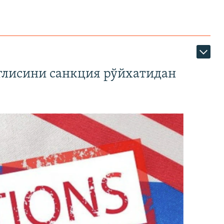
глисини санкция рўйхатидан