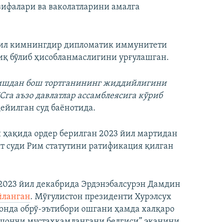
зифалари ва ваколатларини амалга
хил кимнингдир дипломатик иммунитети
иқ бўлиб ҳисобланмаслигини урғулашган.
лишдан бош тортганининг жиддийлигини
Сга аъзо давлатлар ассамблеясига кўриб
 дейилган суд баёнотида.
 ҳақида ордер берилган 2023 йил мартидан
т суди Рим статутини ратификация қилган
 2023 йил декабрида Эрдэнэбалсурэн Дамдин
йланган
. Мўғулистон президенти Хурэлсух
онда обрў-эътибори ошгани ҳамда халқаро
шончи мустаҳкамлангани белгиси” эканини