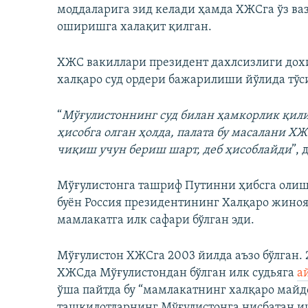
моддаларига зид келади ҳамда ХЖСга ўз ва
оширишга халақит қилган.
ХЖС вакиллари президент дахлсизлиги до
халқаро суд ордери бажарилиши йўлида тўс
“
Мўғулистоннинг суд билан ҳамкорлик қи
ҳисобга олган ҳолда, палата бу масалани ХЖ
чиқиш учун бериш шарт, деб ҳисоблайди
”,
Мўғулистонга ташриф Путинни ҳибсга олиш
буён Россия президентининг Халқаро жиноя
мамлакатга илк сафари бўлган эди.
Мўғулистон ХЖСга 2003 йилда аъзо бўлган.
ХЖСда Мўғулистондан бўлган илк судьяга
а
ўша пайтда бу “мамлакатнинг халқаро майд
ташкилотларнинг Мўғулистонга нисбатан и