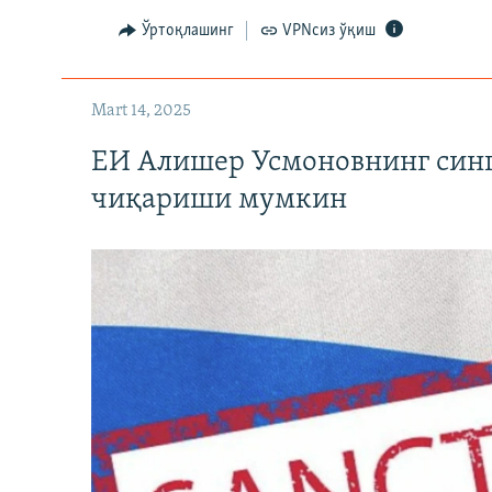
Ўртоқлашинг
VPNсиз ўқиш
Mart 14, 2025
ЕИ Алишер Усмоновнинг син
чиқариши мумкин