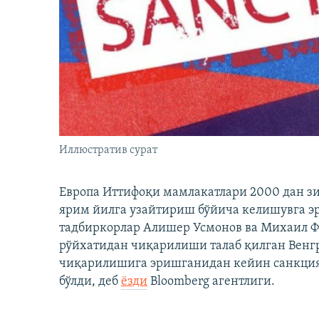
Иллюстратив сурат
Европа Иттифоқи мамлакатлари 2000 дан з
ярим йилга узайтириш бўйича келишувга э
тадбиркорлар Алишер Усмонов ва Михаил 
рўйхатидан чиқарилиши талаб қилган Венгр
чиқарилишига эришганидан кейин санкция
бўлди, деб
ёзди
Bloomberg агентлиги.