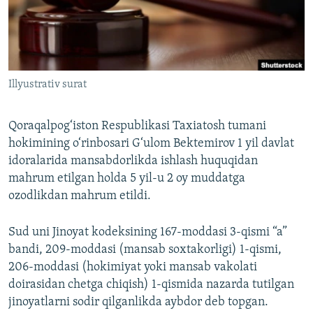
Illyustrativ surat
Qoraqalpog‘iston Respublikasi Taxiatosh tumani
hokimining o‘rinbosari G‘ulom Bektemirov 1 yil davlat
idoralarida mansabdorlikda ishlash huquqidan
mahrum etilgan holda 5 yil-u 2 oy muddatga
ozodlikdan mahrum etildi.
Sud uni Jinoyat kodeksining 167-moddasi 3-qismi “a”
bandi, 209-moddasi (mansab soxtakorligi) 1-qismi,
206-moddasi (hokimiyat yoki mansab vakolati
doirasidan chetga chiqish) 1-qismida nazarda tutilgan
jinoyatlarni sodir qilganlikda aybdor deb topgan.