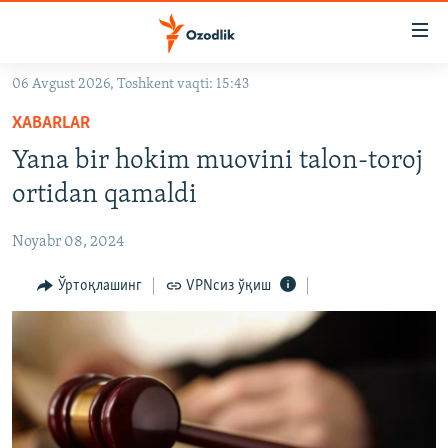
Линклар
Бош
мавзуларга
06 Avgust 2026, Toshkent vaqti: 15:43
ўтинг
OZODLIK SURISHTIRUVLARI
Асосий
XABARLAR
OZODVIDEO
навигацияга
Yana bir hokim muovini talon-toroj
ўтинг
OZODARXIV
ortidan qamaldi
Қидиришга
ўтинг
На русском
Noyabr 08, 2024
ИЖТИМОИЙ ТАРМОҚЛАР
Ўртоқлашинг
VPNсиз ўқиш
Озодлик бошқа тилларда