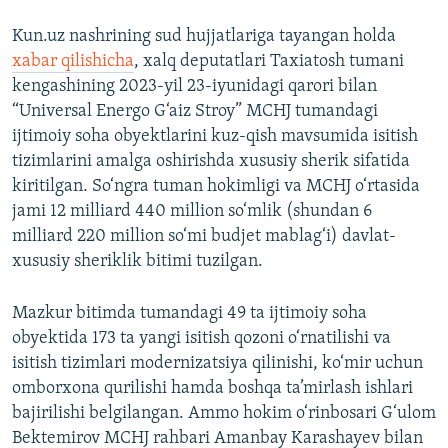
Kun.uz nashrining sud hujjatlariga tayangan holda
xabar qilishicha
, xalq deputatlari Taxiatosh tumani
kengashining 2023-yil 23-iyunidagi qarori bilan
“Universal Energo G‘aiz Stroy” MCHJ tumandagi
ijtimoiy soha obyektlarini kuz-qish mavsumida isitish
tizimlarini amalga oshirishda xususiy sherik sifatida
kiritilgan. So‘ngra tuman hokimligi va MCHJ o‘rtasida
jami 12 milliard 440 million so‘mlik (shundan 6
milliard 220 million so‘mi budjet mablag‘i) davlat-
xususiy sheriklik bitimi tuzilgan.
Mazkur bitimda tumandagi 49 ta ijtimoiy soha
obyektida 173 ta yangi isitish qozoni o‘rnatilishi va
isitish tizimlari modernizatsiya qilinishi, ko‘mir uchun
omborxona qurilishi hamda boshqa ta’mirlash ishlari
bajirilishi belgilangan. Ammo hokim o‘rinbosari G‘ulom
Bektemirov MCHJ rahbari Amanbay Karashayev bilan