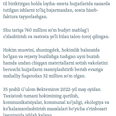
til biriktirgan holda loyiha-smeta hujjatlarida nazarda
tutilgan ishlarni to‘liq bajarmasdan, soxta hisob-
faktura tayyorlashgan.
Shu tariqa 760 million so‘m budjet mablag‘i
o‘zlashtirish va rastrata yo‘li bilan talon-toroj qilingan.
Hokim muovini, shuningdek, hokimlik balansida
bo‘lgan va rejaviy buzilishga tushgan uyni buzish
hamda undan chiqqan materiallarni sotish vakolatini
beruvchi hujjatlarni rasmiylashtirib berish evaziga
mahalliy fuqarodan 32 million so‘m olgan.
35 yoshli G‘ulom Bektemirov 2022-yil may oyidan
Taxiatosh tumani hokimining qurilish,
kommunikatsiyalar, kommunal xo‘jaligi, ekologiya va
ko‘kalamzorlashtirish masalalari bo‘yicha o‘rinbosari
lavozimida ishlab kelgan.