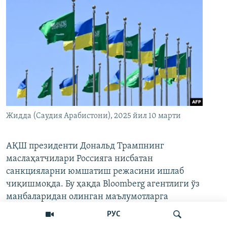
Жидда (Саудия Арабистони), 2025 йил 10 марти
АҚШ президенти Дональд Трампнинг
маслаҳатчилари Россияга нисбатан
санкцияларни юмшатиш режасини ишлаб
чиқишмоқда. Бу ҳақда Bloomberg агентлиги ўз
манбаларидан олинган маълумотларга
таянган ҳолда
хабар қилди
.
РУС