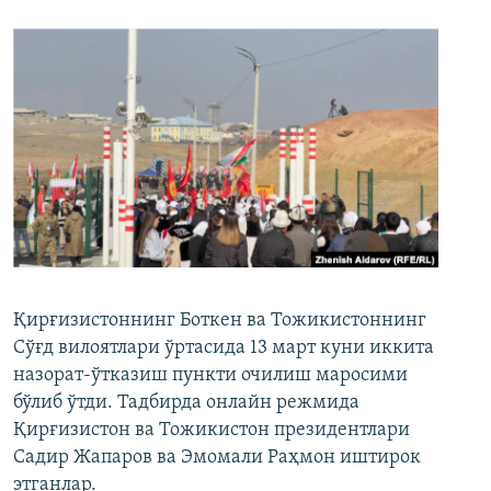
Қирғизистоннинг Боткен ва Тожикистоннинг
Сўғд вилоятлари ўртасида 13 март куни иккита
назорат-ўтказиш пункти очилиш маросими
бўлиб ўтди. Тадбирда онлайн режмида
Қирғизистон ва Тожикистон президентлари
Садир Жапаров ва Эмомали Раҳмон иштирок
этганлар.