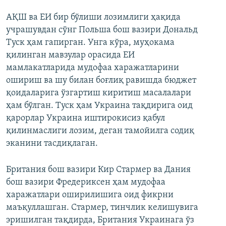
АҚШ ва ЕИ бир бўлиши лозимлиги ҳақида
учрашувдан сўнг Польша бош вазири Дональд
Туск ҳам гапирган. Унга кўра, муҳокама
қилинган мавзулар орасида ЕИ
мамлакатларида мудофаа харажатларини
ошириш ва шу билан боғлиқ равишда бюджет
қоидаларига ўзгартиш киритиш масалалари
ҳам бўлган. Туск ҳам Украина тақдирига оид
қарорлар Украина иштирокисиз қабул
қилинмаслиги лозим, деган тамойилга содиқ
эканини тасдиқлаган.
Британия бош вазири Кир Стармер ва Дания
бош вазири Фредериксен ҳам мудофаа
харажатлари оширилишига оид фикрни
маъқуллашган. Стармер, тинчлик келишувига
эришилган тақдирда, Британия Украинага ўз