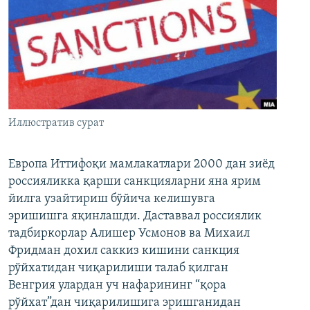
Иллюстратив сурат
Европа Иттифоқи мамлакатлари 2000 дан зиёд
россияликка қарши санкцияларни яна ярим
йилга узайтириш бўйича келишувга
эришишга яқинлашди. Даставвал россиялик
тадбиркорлар Алишер Усмонов ва Михаил
Фридман дохил саккиз кишини санкция
рўйхатидан чиқарилиши талаб қилган
Венгрия улардан уч нафарининг “қора
рўйхат”дан чиқарилишига эришганидан