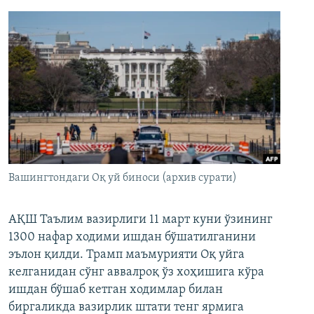
Вашингтондаги Оқ уй биноси (архив сурати)
АҚШ Таълим вазирлиги 11 март куни ўзининг
1300 нафар ходими ишдан бўшатилганини
эълон қилди. Трамп маъмурияти Оқ уйга
келганидан сўнг аввалроқ ўз хоҳишига кўра
ишдан бўшаб кетган ходимлар билан
биргаликда вазирлик штати тенг ярмига