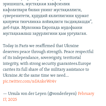
эришишга, мустаҳкам хавфсизлик
кафолатлари билан унинг мустақиллиги,
суверенитети, ҳудудий яхлитлигини ҳурмат
қилувчи тинчликка лойиқлиги тасдиқлашди”,
деб ёзди. Мулозима Европада мудофаани
мустаҳкамлаш зарурлигини ҳам урғулаган.
Today in Paris we reaffirmed that Ukraine
deserves peace through strength. Peace respectful
of its independance, sovereignty, territorial
integrity, with strong security guarantees.Europe
carries its full share of the military assistance to
Ukraine.At the same time we need…
pic.twitter.com/xdAnkeWr4v
— Ursula von der Leyen (@vonderleyen)
February
17, 2025