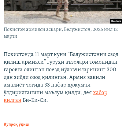
Покистон армияси аскари, Белужистон, 2025 йил 12
марти
Покистонда 11 март куни “Белужистонни озод
қилиш армияси” гуруҳи аъзолари томонидан
гаровга олинган поезд йўловчиларининг 300
дан зиёди озод қилинган. Армия вакили
амалиёт чоғида 33 нафар ҳужумчи
ўлдирилганини маълум қилди, дея
хабар
қилган
Би-Би-Си.
Кўпроқ ўқиш