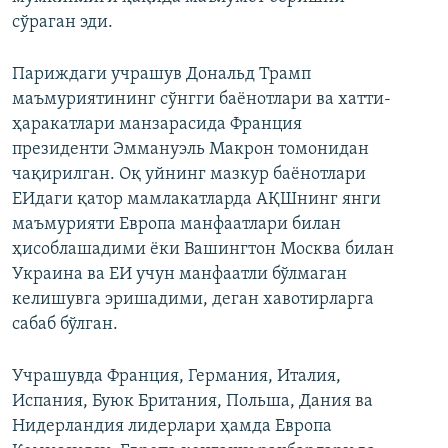
сўраган эди.
Париждаги учрашув Дональд Трамп
маъмуриятининг сўнгги баёнотлари ва хатти-
ҳаракатлари манзарасида Франция
президенти Эммануэль Макрон томонидан
чақирилган. Оқ уйнинг мазкур баёнотлари
ЕИдаги қатор мамлакатларда АҚШнинг янги
маъмурияти Европа манфаатлари билан
ҳисоблашадими ёки Вашингтон Москва билан
Украина ва ЕИ учун манфаатли бўлмаган
келишувга эришадими, деган хавотирларга
сабаб бўлган.
Учрашувда Франция, Германия, Италия,
Испания, Буюк Британия, Польша, Дания ва
Нидерландия лидерлари ҳамда Европа