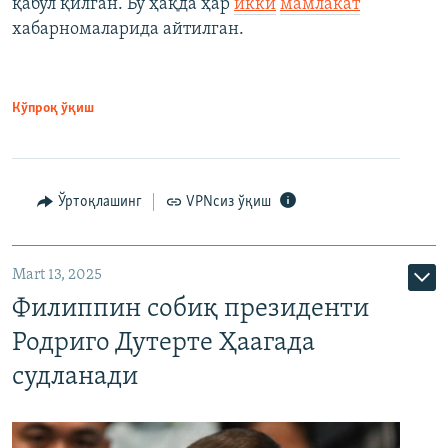
қабул қилган. Бу ҳақда ҳар
икки
мамлакат
хабарномаларида айтилган.
Кўпроқ ўқиш
Ўртоқлашинг
VPNсиз ўқиш
Mart 13, 2025
Филиппин собиқ президенти
Родриго Дутерте Ҳаагада
судланади