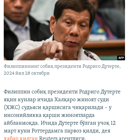
Филиппиннинг собиқ президенти Родриго Дутерте,
2024 йил 28 октябри
Филиппин собиқ президенти Родриго Дутерте
яқин кунлар ичида Халқаро жиноят суди
(ХЖС) судьяси қаршисига чиқарилади – у
инсонийликка қарши жиноятларда
айбланмоқда. Ичида Дутерте бўлган учоқ 12
март куни Роттердамга парвоз қилди, дея
хабар қилган
Reuters агентлиги.