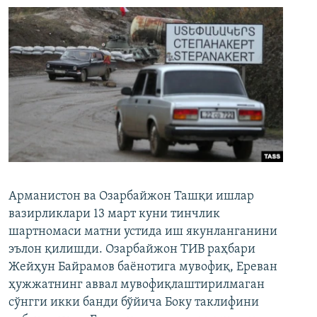
Арманистон ва Озарбайжон Ташқи ишлар
вазирликлари 13 март куни тинчлик
шартномаси матни устида иш якунланганини
эълон қилишди. Озарбайжон ТИВ раҳбари
Жейҳун Байрамов баёнотига мувофиқ, Ереван
ҳужжатнинг аввал мувофиқлаштирилмаган
сўнгги икки банди бўйича Боку таклифини