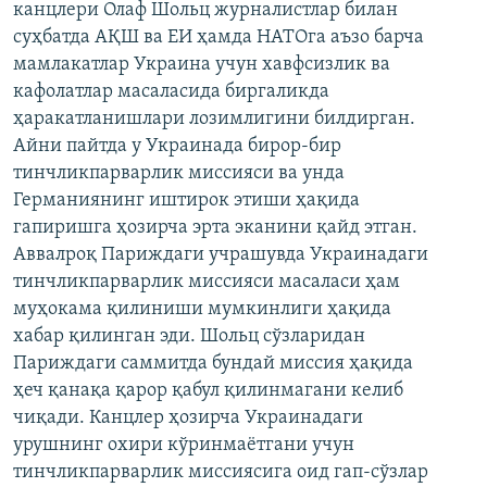
канцлери Олаф Шольц журналистлар билан
суҳбатда АҚШ ва ЕИ ҳамда НАТОга аъзо барча
мамлакатлар Украина учун хавфсизлик ва
кафолатлар масаласида биргаликда
ҳаракатланишлари лозимлигини билдирган.
Айни пайтда у Украинада бирор-бир
тинчликпарварлик миссияси ва унда
Германиянинг иштирок этиши ҳақида
гапиришга ҳозирча эрта эканини қайд этган.
Аввалроқ Париждаги учрашувда Украинадаги
тинчликпарварлик миссияси масаласи ҳам
муҳокама қилиниши мумкинлиги ҳақида
хабар қилинган эди. Шольц сўзларидан
Париждаги саммитда бундай миссия ҳақида
ҳеч қанақа қарор қабул қилинмагани келиб
чиқади. Канцлер ҳозирча Украинадаги
урушнинг охири кўринмаётгани учун
тинчликпарварлик миссиясига оид гап-сўзлар