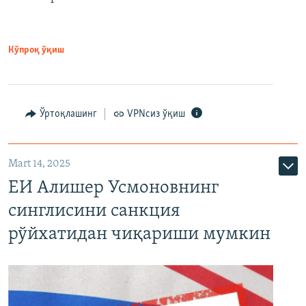
Кўпроқ ўқиш
Ўртоқлашинг
VPNсиз ўқиш
Mart 14, 2025
ЕИ Алишер Усмоновнинг
синглисини санкция
рўйхатидан чиқариши мумкин