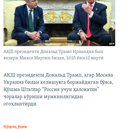
АҚШ президенти Дональд Трамп Ирландия бош
вазири Михол Мартин билан, 2025 йил 12 марти
АҚШ президенти Дональд Трамп, агар Москва
Украина билан келишувга бормайдиган бўлса,
Қўшма Штатлар “Россия учун ҳалокатли”
чоралар кўриши мумкинлигидан
огоҳлантирди.
Кўпроқ ўқиш