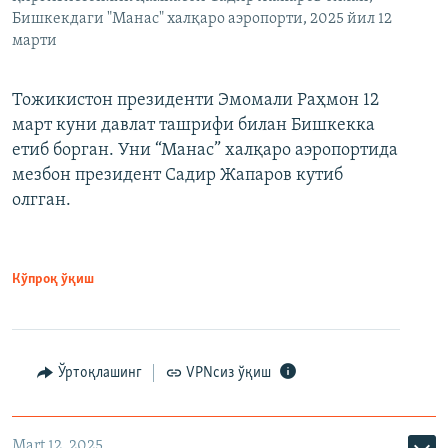
Бишкекдаги "Манас" халқаро аэропорти, 2025 йил 12
марти
Тожикистон президенти Эмомали Раҳмон 12
март куни давлат ташрифи билан Бишкекка
етиб борган. Уни “Манас” халқаро аэропортида
мезбон президент Садир Жапаров кутиб
олгган.
Кўпроқ ўқиш
Ўртоқлашинг
VPNсиз ўқиш
Mart 12, 2025