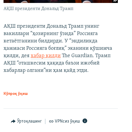
АҚШ президенти Дональд Трамп
АҚШ президенти Дональд Трамп унинг
вакиллари “ҳозирнинг ўзида” Россияга
кетаётганини билдирди. У “эндиликда
ҳаммаси Россияга боғлиқ” эканини қўшимча
қилди, дея
хабар қилди
The Guardian. Трамп
АҚШ “оташкесим ҳақида баъзи ижобий
хабарлар олгани”ни ҳам қайд этди.
Кўпроқ ўқиш
Ўртоқлашинг
VPNсиз ўқиш