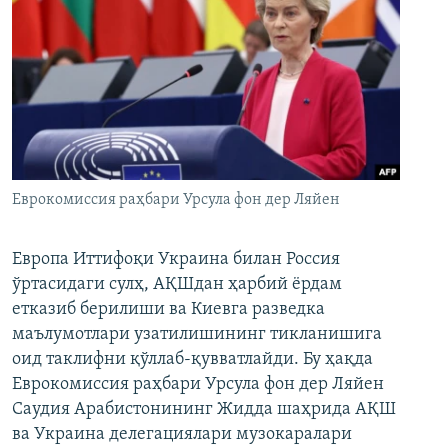
Еврокомиссия раҳбари Урсула фон дер Ляйен
Европа Иттифоқи Украина билан Россия
ўртасидаги сулҳ, АҚШдан ҳарбий ёрдам
етказиб берилиши ва Киевга разведка
маълумотлари узатилишининг тикланишига
оид таклифни қўллаб-қувватлайди. Бу ҳақда
Еврокомиссия раҳбари Урсула фон дер Ляйен
Саудия Арабистонининг Жидда шаҳрида АҚШ
ва Украина делегациялари музокаралари