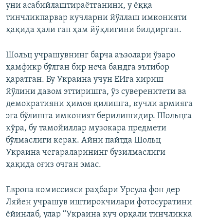
уни асабийлаштираётганини, у ёққа
тинчликпарвар кучларни йўллаш имконияти
ҳақида ҳали гап ҳам йўқлигини билдирган.
Шольц учрашувнинг барча аъзолари ўзаро
ҳамфикр бўлган бир неча бандга эътибор
қаратган. Бу Украина учун ЕИга кириш
йўлини давом эттиришга, ўз суверенитети ва
демократияни ҳимоя қилишга, кучли армияга
эга бўлишга имконият берилишидир. Шольцга
кўра, бу тамойиллар музокара предмети
бўлмаслиги керак. Айни пайтда Шольц
Украина чегараларининг бузилмаслиги
ҳақида оғиз очган эмас.
Европа комиссияси раҳбари Урсула фон дер
Ляйен учрашув иштирокчилари фотосуратини
ёйинлаб, улар “Украина куч орқали тинчликка