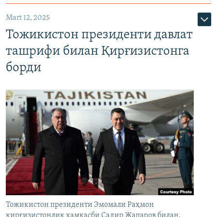
Mart 12, 2025
Тожикистон президенти давлат
ташрифи билан Қирғизистонга
борди
Тожикистон президенти Эмомали Раҳмон
қирғизистонлик ҳамкасби Садир Жапаров билан,