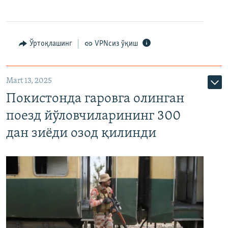
Ўртоқлашинг
VPNсиз ўқиш
Mart 13, 2025
Покистонда гаровга олинган
поезд йўловчиларининг 300
дан зиёди озод қилинди