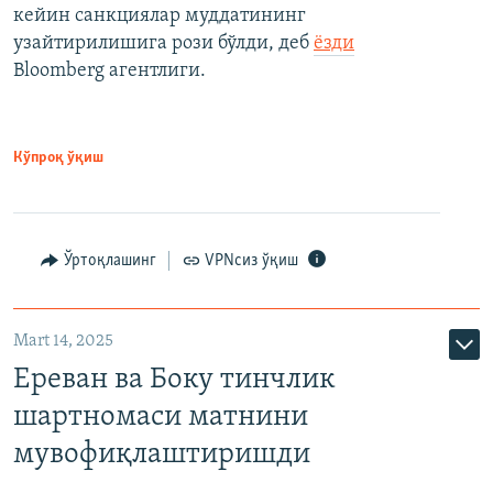
кейин санкциялар муддатининг
узайтирилишига рози бўлди, деб
ёзди
Bloomberg агентлиги.
Кўпроқ ўқиш
Ўртоқлашинг
VPNсиз ўқиш
Mart 14, 2025
Ереван ва Боку тинчлик
шартномаси матнини
мувофиқлаштиришди