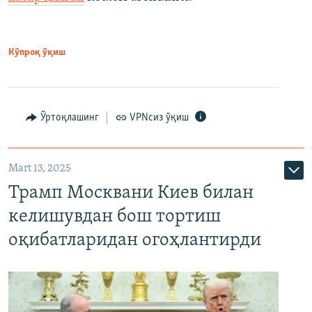
Кўпроқ ўқиш
Ўртоқлашинг
VPNсиз ўқиш
Mart 13, 2025
Трамп Москвани Киев билан
келишувдан бош тортиш
оқибатларидан огоҳлантирди