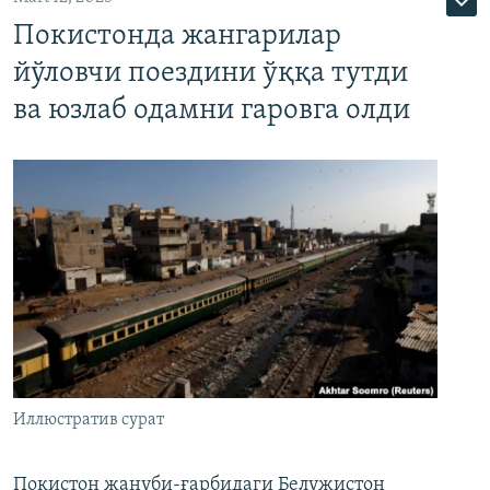
Покистонда жангарилар
йўловчи поездини ўққа тутди
ва юзлаб одамни гаровга олди
Иллюстратив сурат
Покистон жануби-ғарбидаги Белужистон