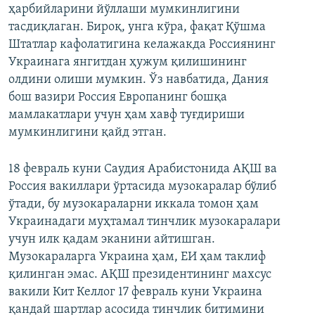
ҳарбийларини йўллаши мумкинлигини
тасдиқлаган. Бироқ, унга кўра, фақат Қўшма
Штатлар кафолатигина келажакда Россиянинг
Украинага янгитдан ҳужум қилишининг
олдини олиши мумкин. Ўз навбатида, Дания
бош вазири Россия Европанинг бошқа
мамлакатлари учун ҳам хавф туғдириши
мумкинлигини қайд этган.
18 февраль куни Саудия Арабистонида АҚШ ва
Россия вакиллари ўртасида музокаралар бўлиб
ўтади, бу музокараларни иккала томон ҳам
Украинадаги муҳтамал тинчлик музокаралари
учун илк қадам эканини айтишган.
Музокараларга Украина ҳам, ЕИ ҳам таклиф
қилинган эмас. АҚШ президентининг махсус
вакили Кит Келлог 17 февраль куни Украина
қандай шартлар асосида тинчлик битимини