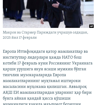
Макрон ва Стармер Париждаги учрашув олдидан,
2025 йил 17 феврали
Европа Иттифоқидаги қатор мамлакатлар ва
институтлар лидерлари ҳамда НАТО бош
котиби 17 февраль куни Россиянинг Украинага
қарши урушига якун ясаши мумкин бўлган
тинчлик музокараларида Европа
мамлакатларининг муҳтамал иштироки
масаласини муҳокама қилишган. Аввалроқ
АҚШ ЕИ мамлакатларидан уларнинг ҳар бири
бунга айнан қандай ҳисса қўшиши
мумкинлиги ҳақида маълумот беришни