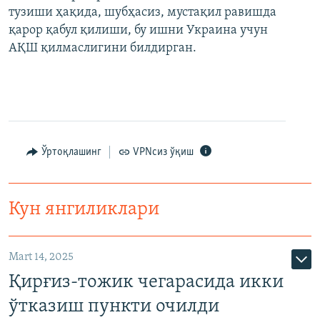
тузиши ҳақида, шубҳасиз, мустақил равишда
қарор қабул қилиши, бу ишни Украина учун
АҚШ қилмаслигини билдирган.
Ўртоқлашинг
VPNсиз ўқиш
Кун янгиликлари
Mart 14, 2025
Қирғиз-тожик чегарасида икки
ўтказиш пункти очилди