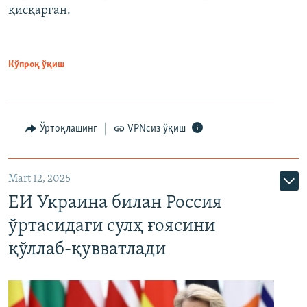
қисқарган.
Кўпроқ ўқиш
Ўртоқлашинг
VPNсиз ўқиш
Mart 12, 2025
ЕИ Украина билан Россия
ўртасидаги сулҳ ғоясини
қўллаб-қувватлади