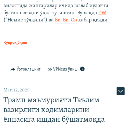
вилоятида жангарилар ичида юзлаб йўловчи
бўлган поездни ўққа тутишган. Бу ҳақда
DW
(“Немис тўлқини”) ва
Би-Би-Си
хабар қилди.
Кўпроқ ўқиш
Ўртоқлашинг
VPNсиз ўқиш
Mart 12, 2025
Трамп маъмурияти Таълим
вазирлиги ходимларини
ёппасига ишдан бўшатмоқда