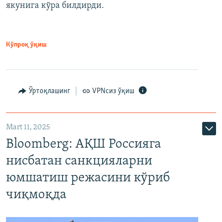
якунига кўра билдирди.
Кўпроқ ўқиш
Ўртоқлашинг
VPNсиз ўқиш
Mart 11, 2025
Bloomberg: АҚШ Россияга
нисбатан санкцияларни
юмшатиш режасини кўриб
чиқмоқда