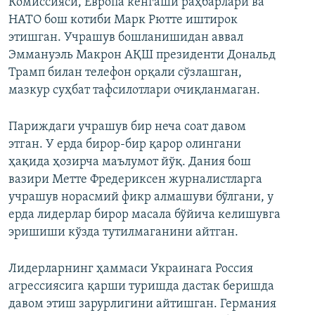
Комиссияси, Европа кенгаши раҳбарлари ва
НАТО бош котиби Марк Рютте иштирок
этишган. Учрашув бошланишидан аввал
Эммануэль Макрон АҚШ президенти Дональд
Трамп билан телефон орқали сўзлашган,
мазкур суҳбат тафсилотлари очиқланмаган.
Париждаги учрашув бир неча соат давом
этган. У ерда бирор-бир қарор олингани
ҳақида ҳозирча маълумот йўқ. Дания бош
вазири Метте Фредериксен журналистларга
учрашув норасмий фикр алмашуви бўлгани, у
ерда лидерлар бирор масала бўйича келишувга
эришиши кўзда тутилмаганини айтган.
Лидерларнинг ҳаммаси Украинага Россия
агрессиясига қарши туришда дастак беришда
давом этиш зарурлигини айтишган. Германия