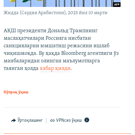
Жидда (Саудия Арабистони), 2025 йил 10 марти
АҚШ президенти Дональд Трампнинг
маслаҳатчилари Россияга нисбатан
санкцияларни юмшатиш режасини ишлаб
чиқишмоқда. Бу ҳақда Bloomberg агентлиги ўз
манбаларидан олинган маълумотларга
таянган ҳолда
хабар қилди
.
Кўпроқ ўқиш
Ўртоқлашинг
VPNсиз ўқиш