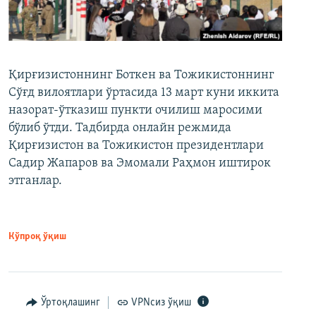
Қирғизистоннинг Боткен ва Тожикистоннинг
Сўғд вилоятлари ўртасида 13 март куни иккита
назорат-ўтказиш пункти очилиш маросими
бўлиб ўтди. Тадбирда онлайн режмида
Қирғизистон ва Тожикистон президентлари
Садир Жапаров ва Эмомали Раҳмон иштирок
этганлар.
Кўпроқ ўқиш
Ўртоқлашинг
VPNсиз ўқиш