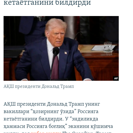
кетаётганини билдирди
АҚШ президенти Дональд Трамп
АҚШ президенти Дональд Трамп унинг
вакиллари “ҳозирнинг ўзида” Россияга
кетаётганини билдирди. У “эндиликда
ҳаммаси Россияга боғлиқ” эканини қўшимча