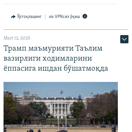
Ўртоқлашинг
VPNсиз ўқиш
Mart 12, 2025
Трамп маъмурияти Таълим
вазирлиги ходимларини
ёппасига ишдан бўшатмоқда