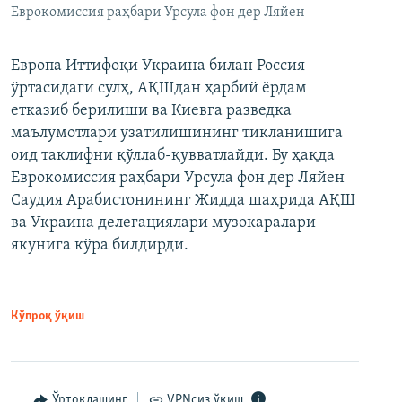
Еврокомиссия раҳбари Урсула фон дер Ляйен
Европа Иттифоқи Украина билан Россия
ўртасидаги сулҳ, АҚШдан ҳарбий ёрдам
етказиб берилиши ва Киевга разведка
маълумотлари узатилишининг тикланишига
оид таклифни қўллаб-қувватлайди. Бу ҳақда
Еврокомиссия раҳбари Урсула фон дер Ляйен
Саудия Арабистонининг Жидда шаҳрида АҚШ
ва Украина делегациялари музокаралари
якунига кўра билдирди.
Кўпроқ ўқиш
Ўртоқлашинг
VPNсиз ўқиш