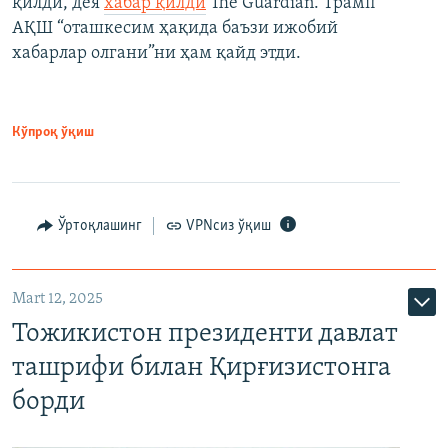
қилди, дея
хабар қилди
The Guardian. Трамп
АҚШ “оташкесим ҳақида баъзи ижобий
хабарлар олгани”ни ҳам қайд этди.
Кўпроқ ўқиш
Ўртоқлашинг
VPNсиз ўқиш
Mart 12, 2025
Тожикистон президенти давлат
ташрифи билан Қирғизистонга
борди