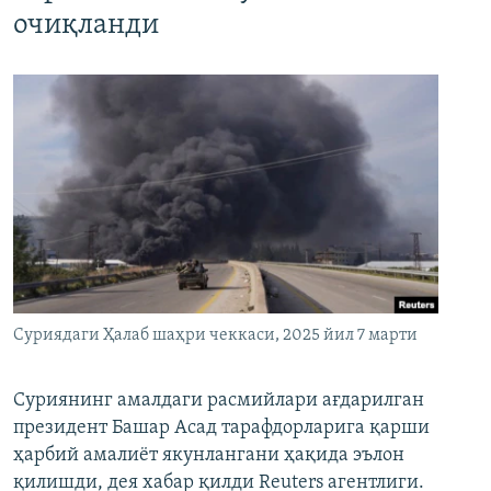
очиқланди
Суриядаги Ҳалаб шаҳри чеккаси, 2025 йил 7 марти
Суриянинг амалдаги расмийлари ағдарилган
президент Башар Асад тарафдорларига қарши
ҳарбий амалиёт якунлангани ҳақида эълон
қилишди, дея хабар қилди Reuters агентлиги.