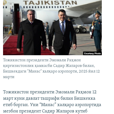
Тожикистон президенти Эмомали Раҳмон
қирғизистонлик ҳамкасби Садир Жапаров билан,
Бишкекдаги "Манас" халқаро аэропорти, 2025 йил 12
марти
Тожикистон президенти Эмомали Раҳмон 12
март куни давлат ташрифи билан Бишкекка
етиб борган. Уни “Манас” халқаро аэропортида
мезбон президент Садир Жапаров кутиб