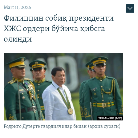
Mart 11, 2025
Филиппин собиқ президенти
ХЖС ордери бўйича ҳибсга
олинди
Родриго Дутерте гвардиячилар билан (архив сурати)