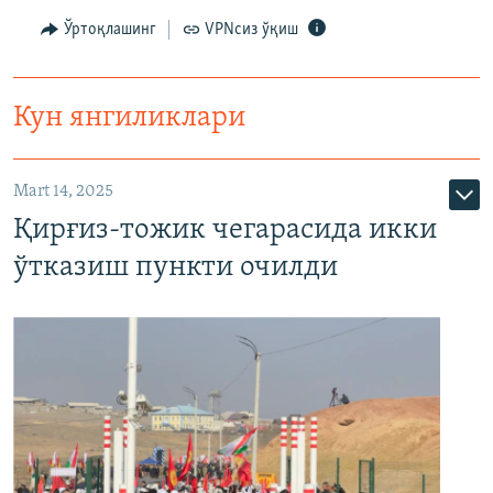
Ўртоқлашинг
VPNсиз ўқиш
Кун янгиликлари
Mart 14, 2025
Қирғиз-тожик чегарасида икки
ўтказиш пункти очилди