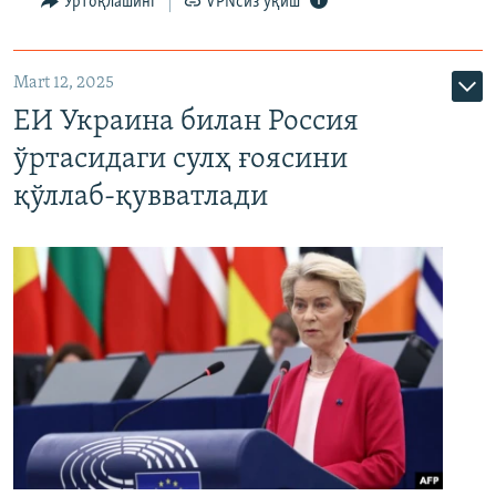
Ўртоқлашинг
VPNсиз ўқиш
Mart 12, 2025
ЕИ Украина билан Россия
ўртасидаги сулҳ ғоясини
қўллаб-қувватлади