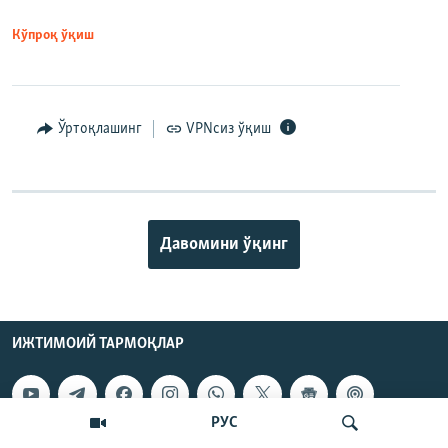
Кўпроқ ўқиш
Ўртоқлашинг
VPNсиз ўқиш
Давомини ўқинг
ИЖТИМОИЙ ТАРМОҚЛАР
РУС