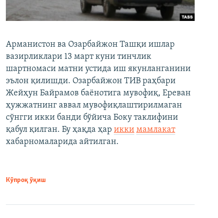
Арманистон ва Озарбайжон Ташқи ишлар
вазирликлари 13 март куни тинчлик
шартномаси матни устида иш якунланганини
эълон қилишди. Озарбайжон ТИВ раҳбари
Жейҳун Байрамов баёнотига мувофиқ, Ереван
ҳужжатнинг аввал мувофиқлаштирилмаган
сўнгги икки банди бўйича Боку таклифини
қабул қилган. Бу ҳақда ҳар
икки
мамлакат
хабарномаларида айтилган.
Кўпроқ ўқиш