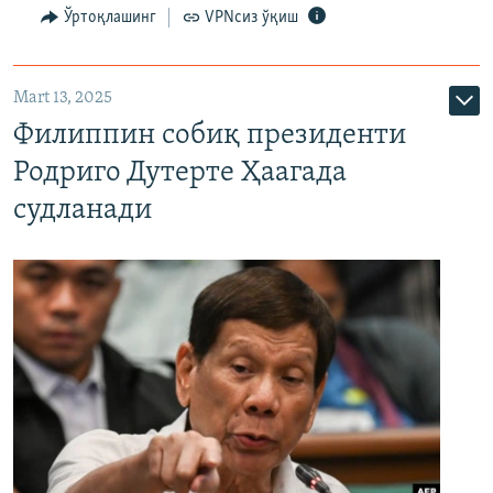
Ўртоқлашинг
VPNсиз ўқиш
Mart 13, 2025
Филиппин собиқ президенти
Родриго Дутерте Ҳаагада
судланади