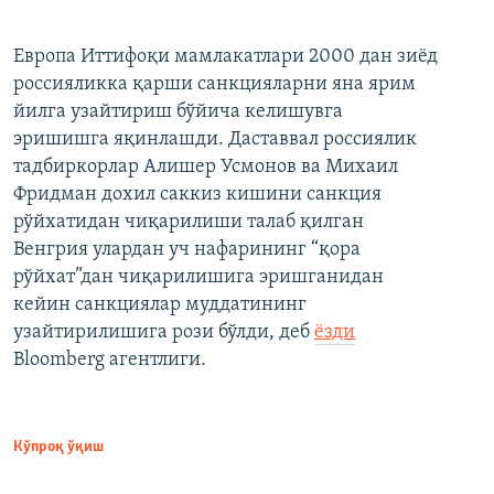
Европа Иттифоқи мамлакатлари 2000 дан зиёд
россияликка қарши санкцияларни яна ярим
йилга узайтириш бўйича келишувга
эришишга яқинлашди. Даставвал россиялик
тадбиркорлар Алишер Усмонов ва Михаил
Фридман дохил саккиз кишини санкция
рўйхатидан чиқарилиши талаб қилган
Венгрия улардан уч нафарининг “қора
рўйхат”дан чиқарилишига эришганидан
кейин санкциялар муддатининг
узайтирилишига рози бўлди, деб
ёзди
Bloomberg агентлиги.
Кўпроқ ўқиш