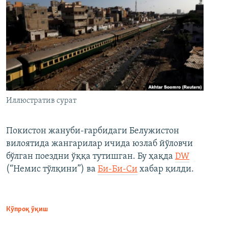
Иллюстратив сурат
Покистон жануби-ғарбидаги Белужистон
вилоятида жангарилар ичида юзлаб йўловчи
бўлган поездни ўққа тутишган. Бу ҳақда
DW
(“Немис тўлқини”) ва
Би-Би-Си
хабар қилди.
Кўпроқ ўқиш