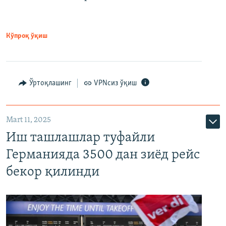
Кўпроқ ўқиш
Ўртоқлашинг
VPNсиз ўқиш
Mart 11, 2025
Иш ташлашлар туфайли
Германияда 3500 дан зиёд рейс
бекор қилинди