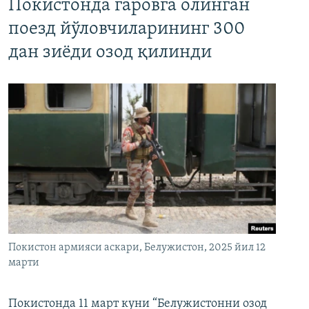
Покистонда гаровга олинган
поезд йўловчиларининг 300
дан зиёди озод қилинди
Покистон армияси аскари, Белужистон, 2025 йил 12
марти
Покистонда 11 март куни “Белужистонни озод