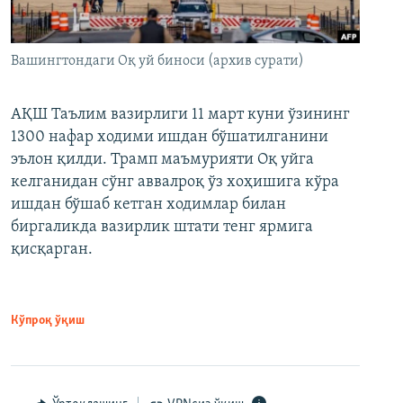
Вашингтондаги Оқ уй биноси (архив сурати)
АҚШ Таълим вазирлиги 11 март куни ўзининг
1300 нафар ходими ишдан бўшатилганини
эълон қилди. Трамп маъмурияти Оқ уйга
келганидан сўнг аввалроқ ўз хоҳишига кўра
ишдан бўшаб кетган ходимлар билан
биргаликда вазирлик штати тенг ярмига
қисқарган.
Кўпроқ ўқиш