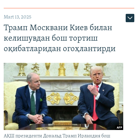
Mart 13, 2025
Трамп Москвани Киев билан
келишувдан бош тортиш
оқибатларидан огоҳлантирди
АҚШ президенти Дональд Трамп Ирландия бош