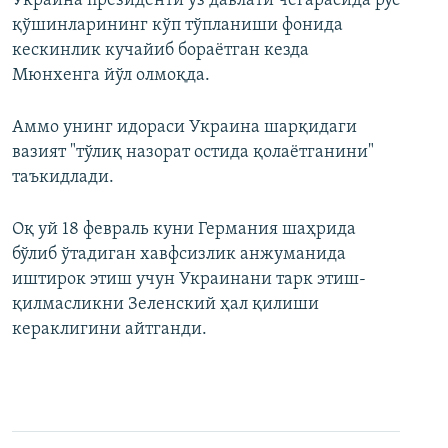
Украина президенти ўз давлати чегарасида рус
қўшинларининг кўп тўпланиши фонида
кескинлик кучайиб бораётган кезда
Мюнхенга йўл олмоқда.
Аммо унинг идораси Украина шарқидаги
вазият "тўлиқ назорат остида қолаётганини"
таъкидлади.
Оқ уй 18 февраль куни Германия шаҳрида
бўлиб ўтадиган хавфсизлик анжуманида
иштирок этиш учун Украинани тарк этиш-
қилмасликни Зеленский ҳал қилиши
кераклигини айтганди.