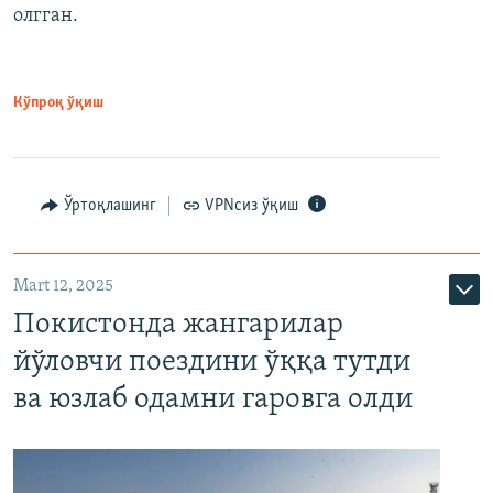
олгган.
Кўпроқ ўқиш
Ўртоқлашинг
VPNсиз ўқиш
Mart 12, 2025
Покистонда жангарилар
йўловчи поездини ўққа тутди
ва юзлаб одамни гаровга олди