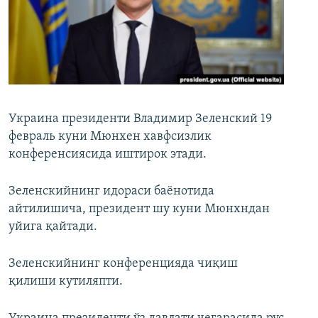
Украина президенти Владимир Зеленский 19
февраль куни Мюнхен хавфсизлик
конференсиясида иштирок этади.
Зеленскийнинг идораси баёнотида
айтилишича, президент шу куни Мюнхндан
уйига қайтади.
Зеленскийнинг конференцияда чиқиш
қилиши кутиляпти.