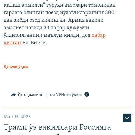
қилиш армияси” гуруҳи аъзолари томонидан
гаровга олинган поезд йўловчиларининг 300
дан зиёди озод қилинган. Армия вакили
амалиёт чоғида 33 нафар ҳужумчи
ўлдирилганини маълум қилди, дея
хабар
қилган
Би-Би-Си.
Кўпроқ ўқиш
Ўртоқлашинг
VPNсиз ўқиш
Mart 13, 2025
Трамп ўз вакиллари Россияга