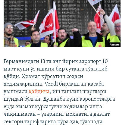
Германиядаги 13 та энг йирик аэропорт 10
март куни ўз ишини бир суткага тўхтатиб
қўйди. Хизмат кўрсатиш соҳаси
ходимларининг Ver.di бирлашган касаба
уюшмаси
қайдича
, иш ташлаш шартлари
шундай бўлган. Душанба куни аэропортларга
ерда хизмат кўрсатувчи ходимлар ишга
чиқишмаган − уларнинг меҳнатига давлат
сектори тарифларига кўра ҳақ тўланади.