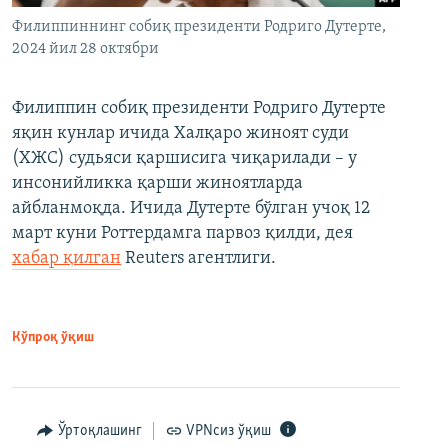
Филиппиннинг собиқ президенти Родриго Дутерте,
2024 йил 28 октябри
Филиппин собиқ президенти Родриго Дутерте
яқин кунлар ичида Халқаро жиноят суди
(ХЖС) судьяси қаршисига чиқарилади – у
инсонийликка қарши жиноятларда
айбланмоқда. Ичида Дутерте бўлган учоқ 12
март куни Роттердамга парвоз қилди, дея
хабар қилган
Reuters агентлиги.
Кўпроқ ўқиш
Ўртоқлашинг
VPNсиз ўқиш