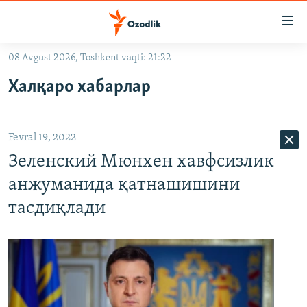
Линклар
Бош
мавзуларга
08 Avgust 2026, Toshkent vaqti: 21:22
ўтинг
OZODLIK SURISHTIRUVLARI
Асосий
Халқаро хабарлар
OZODVIDEO
навигацияга
ўтинг
OZODARXIV
Қидиришга
Fevral 19, 2022
ўтинг
На русском
Зеленский Мюнхен хавфсизлик
анжуманида қатнашишини
ИЖТИМОИЙ ТАРМОҚЛАР
тасдиқлади
Озодлик бошқа тилларда