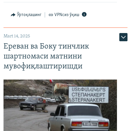
Ўртоқлашинг
VPNсиз ўқиш
Mart 14, 2025
Ереван ва Боку тинчлик
шартномаси матнини
мувофиқлаштиришди