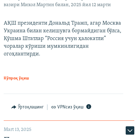
вазири Михол Мартин билан, 2025 йил 12 марти
АҚШ президенти Дональд Трамп, агар Москва
Украина билан келишувга бормайдиган бўлса,
Қўшма Штатлар “Россия учун ҳалокатли”
чоралар кўриши мумкинлигидан
огоҳлантирди.
Кўпроқ ўқиш
Ўртоқлашинг
VPNсиз ўқиш
Mart 13, 2025