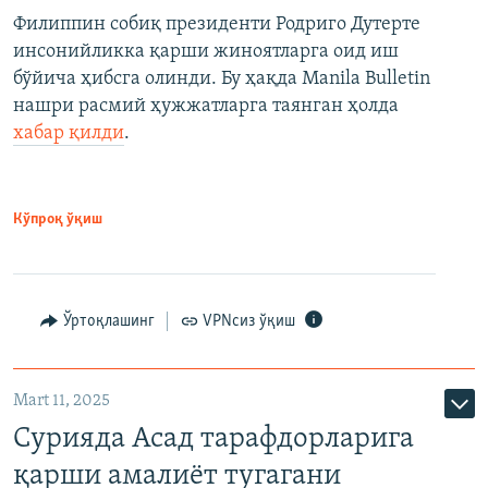
Филиппин собиқ президенти Родриго Дутерте
инсонийликка қарши жиноятларга оид иш
бўйича ҳибсга олинди. Бу ҳақда Manila Bulletin
нашри расмий ҳужжатларга таянган ҳолда
хабар қилди
.
Кўпроқ ўқиш
Ўртоқлашинг
VPNсиз ўқиш
Mart 11, 2025
Сурияда Асад тарафдорларига
қарши амалиёт тугагани