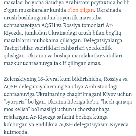
masalasi bo‘yicha Saudiya Arabistoni poytaxtida bo‘lib
o‘tgan muzokaralar kunida
e’lon qilgan
. Ukrainada
urush boshlanganidan buyon ilk marotaba
uchrashayotgan AQSH va Rossiya tomonlari Ar-
Riyozda, jumladan Ukrainadagi urush bilan bog‘liq
masalalarni muhokama qilishgan. Delegatsiyalarga
Tashqi ishlar vazirliklari rahbarlari yetakchilik
qilishgan. Ukraina va boshqa mamlakatlar vakillari
mazkur uchrashuvga taklif qilingan emas.
Zelenskiyning 18-fevral kuni bildirishicha, Rossiya va
AQSH delegatsiyalarining Saudiya Arabistondagi
uchrashuviga Ukrainaning chaqirilmagani Kiyev uchun
“syurpriz” bo‘lgan. Ukraina lideriga ko‘ra, “hech qanaqa
mos kelish” bo‘lmasligi uchun u chorshanbaga
rejalangan Ar-Riyozga safarini boshqa kunga
ko‘chirgan va endilikda AQSH delegatsiyasini Kiyevda
kutmoqda.