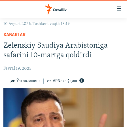
Линклар
Бош
мавзуларга
10 Avgust 2026, Toshkent vaqti: 18:19
ўтинг
OZODLIK SURISHTIRUVLARI
Асосий
XABARLAR
OZODVIDEO
навигацияга
Zelenskiy Saudiya Arabistoniga
ўтинг
OZODARXIV
safarini 10-martga qoldirdi
Қидиришга
ўтинг
На русском
Fevral 19, 2025
ИЖТИМОИЙ ТАРМОҚЛАР
Ўртоқлашинг
VPNсиз ўқиш
Озодлик бошқа тилларда