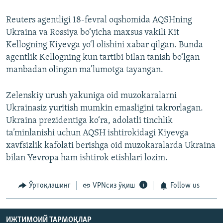
Reuters agentligi 18-fevral oqshomida AQSHning
Ukraina va Rossiya bo‘yicha maxsus vakili Kit
Kellogning Kiyevga yo‘l olishini xabar qilgan. Bunda
agentlik Kellogning kun tartibi bilan tanish bo‘lgan
manbadan olingan ma’lumotga tayangan.
Zelenskiy urush yakuniga oid muzokaralarni
Ukrainasiz yuritish mumkin emasligini takrorlagan.
Ukraina prezidentiga ko‘ra, adolatli tinchlik
ta’minlanishi uchun AQSH ishtirokidagi Kiyevga
xavfsizlik kafolati berishga oid muzokaralarda Ukraina
bilan Yevropa ham ishtirok etishlari lozim.
Ўртоқлашинг
VPNсиз ўқиш
Follow us
ИЖТИМОИЙ ТАРМОҚЛАР