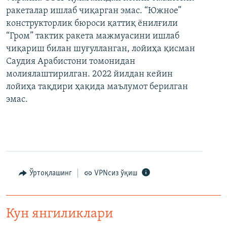
ракеталар ишлаб чиқарган эмас. “Южное”
конструкторлик бюроси қаттиқ ёнилғили
“Гром” тактик ракета мажмуасини ишлаб
чиқариш билан шуғулланган, лойиҳа қисман
Саудия Арабистони томонидан
молиялаштирилган. 2022 йилдан кейин
лойиҳа тақдири ҳақида маълумот берилган
эмас.
Ўртоқлашинг
VPNсиз ўқиш
Кун янгиликлари