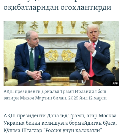
оқибатларидан огоҳлантирди
АҚШ президенти Дональд Трамп Ирландия бош
вазири Михол Мартин билан, 2025 йил 12 марти
АҚШ президенти Дональд Трамп, агар Москва
Украина билан келишувга бормайдиган бўлса,
Қўшма Штатлар “Россия учун ҳалокатли”