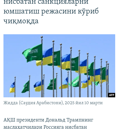
нисбатан санкцияларни
юмшатиш режасини кўриб
чиқмоқда
Жидда (Саудия Арабистони), 2025 йил 10 марти
АҚШ президенти Дональд Трампнинг
маслаҳатчилари Россияга нисбатан