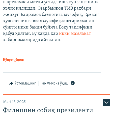
шартномаси матни устида иш якунланганини
эълон қилишди. Озарбайжон ТИВ раҳбари
Жейҳун Байрамов баёнотига мувофиқ, Ереван
ҳужжатнинг аввал мувофиқлаштирилмаган
сўнгги икки банди бўйича Боку таклифини
қабул қилган. Бу ҳақда ҳар
икки
мамлакат
хабарномаларида айтилган.
Кўпроқ ўқиш
Ўртоқлашинг
VPNсиз ўқиш
Mart 13, 2025
Филиппин собиқ президенти