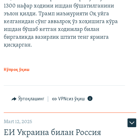
1300 нафар ходими ишдан бўшатилганини
эълон қилди. Трамп маъмурияти Оқ уйга
келганидан сўнг аввалроқ ўз хоҳишига кўра
ишдан бўшаб кетган ходимлар билан
биргаликда вазирлик штати тенг ярмига
қисқарган.
Кўпроқ ўқиш
Ўртоқлашинг
VPNсиз ўқиш
Mart 12, 2025
ЕИ Украина билан Россия