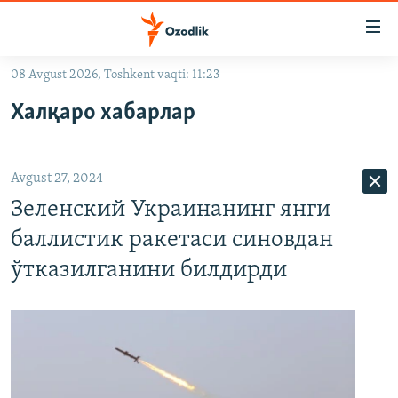
Линклар
Бош
мавзуларга
08 Avgust 2026, Toshkent vaqti: 11:23
ўтинг
OZODLIK SURISHTIRUVLARI
Асосий
Халқаро хабарлар
OZODVIDEO
навигацияга
ўтинг
OZODARXIV
Қидиришга
Avgust 27, 2024
ўтинг
На русском
Зеленский Украинанинг янги
баллистик ракетаси синовдан
ИЖТИМОИЙ ТАРМОҚЛАР
ўтказилганини билдирди
Озодлик бошқа тилларда