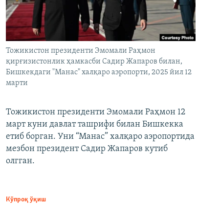
Тожикистон президенти Эмомали Раҳмон
қирғизистонлик ҳамкасби Садир Жапаров билан,
Бишкекдаги "Манас" халқаро аэропорти, 2025 йил 12
марти
Тожикистон президенти Эмомали Раҳмон 12
март куни давлат ташрифи билан Бишкекка
етиб борган. Уни “Манас” халқаро аэропортида
мезбон президент Садир Жапаров кутиб
олгган.
Кўпроқ ўқиш