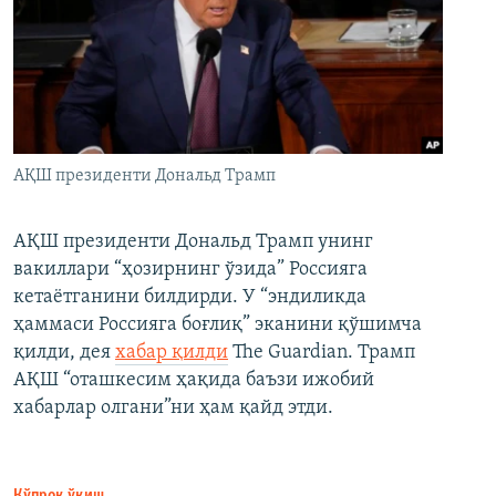
АҚШ президенти Дональд Трамп
АҚШ президенти Дональд Трамп унинг
вакиллари “ҳозирнинг ўзида” Россияга
кетаётганини билдирди. У “эндиликда
ҳаммаси Россияга боғлиқ” эканини қўшимча
қилди, дея
хабар қилди
The Guardian. Трамп
АҚШ “оташкесим ҳақида баъзи ижобий
хабарлар олгани”ни ҳам қайд этди.
Кўпроқ ўқиш