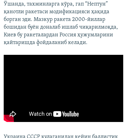
Ўшанда, тахминларга кўра, гап “Нептун”
қанотли ракетаси модификацияси ҳақида
борган эди. Мазкур ракета 2000-йиллар
бошидан буён доналаб ишлаб чиқарилмоқда,
Киев бу ракеталардан Россия ҳужумларини
қайтаришда фойдаланиб келади.
Украина СССР қулаганидан кейин баллистик