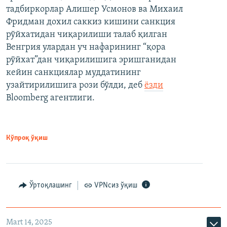
тадбиркорлар Алишер Усмонов ва Михаил
Фридман дохил саккиз кишини санкция
рўйхатидан чиқарилиши талаб қилган
Венгрия улардан уч нафарининг “қора
рўйхат”дан чиқарилишига эришганидан
кейин санкциялар муддатининг
узайтирилишига рози бўлди, деб
ёзди
Bloomberg агентлиги.
Кўпроқ ўқиш
Ўртоқлашинг
VPNсиз ўқиш
Mart 14, 2025