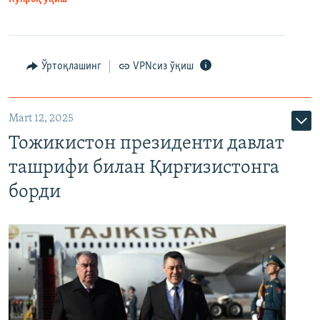
Ўртоқлашинг
VPNсиз ўқиш
Mart 12, 2025
Тожикистон президенти давлат
ташрифи билан Қирғизистонга
борди