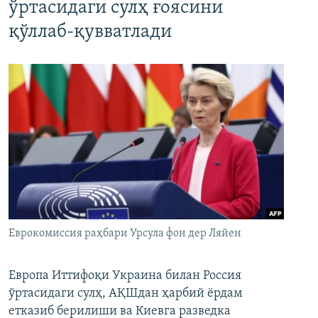
ўртасидаги сулҳ ғоясини
қўллаб-қувватлади
Еврокомиссия раҳбари Урсула фон дер Ляйен
Европа Иттифоқи Украина билан Россия
ўртасидаги сулҳ, АҚШдан ҳарбий ёрдам
етказиб берилиши ва Киевга разведка