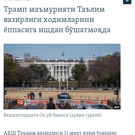
Трамп маъмурияти Таълим
вазирлиги ходимларини
ёппасига ишдан бўшатмоқда
Вашингтондаги Оқ уй биноси (архив сурати)
АҚШ Таълим вазирлиги 11 март куни ўзининг