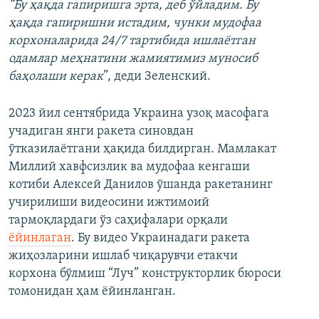
“Бу ҳақда гапиришга эрта, деб ўйладим. Бу
ҳақда гапиришни истадим, чунки мудофаа
корхоналарида 24/7 тартибида ишлаётган
одамлар меҳнатини жамиятимиз муносиб
баҳолаши керак
”, деди Зеленский.
2023 йил сентябрида Украина узоқ масофага
учадиган янги ракета синовдан
ўтказилаётгани ҳақида билдирган. Мамлакат
Миллий хавфсизлик ва мудофаа кенгаши
котиби Алексей Данилов ўшанда ракетанинг
учирилиши видеосини ижтимоий
тармоқлардаги ўз саҳифалари орқали
ёйинлаган
. Бу видео Украинадаги ракета
жиҳозларини ишлаб чиқарувчи етакчи
корхона бўлмиш “Луч” конструкторлик бюроси
томонидан ҳам ёйинланган.