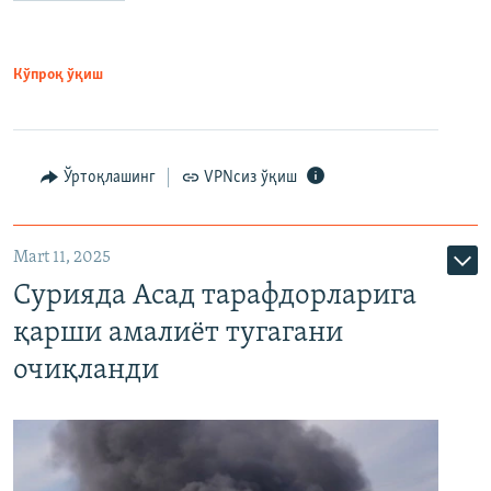
Кўпроқ ўқиш
Ўртоқлашинг
VPNсиз ўқиш
Mart 11, 2025
Сурияда Асад тарафдорларига
қарши амалиёт тугагани
очиқланди