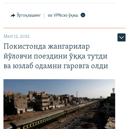
Ўртоқлашинг
VPNсиз ўқиш
Mart 12, 2025
Покистонда жангарилар
йўловчи поездини ўққа тутди
ва юзлаб одамни гаровга олди