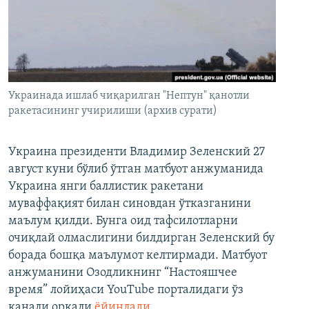
Украинада ишлаб чиқарилган "Нептун" қанотли
ракетасининг учирилиши (архив сурати)
Украина президенти Владимир Зеленский 27
август куни бўлиб ўтган матбуот анжуманида
Украина янги баллистик ракетани
муваффақият билан синовдан ўтказганини
маълум қилди. Бунга оид тафсилотларни
очиқлай олмаслигини билдирган Зеленский бу
борада бошқа маълумот келтирмади. Матбуот
анжуманини Озодликнинг “Настояшчее
время” лойиҳаси YouTube порталидаги ўз
канали орқали
ёйинлади
.