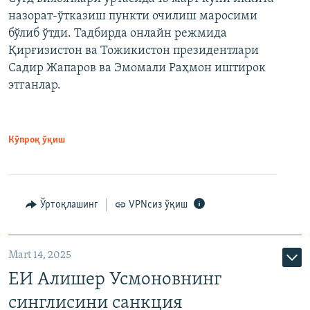
назорат-ўтказиш пункти очилиш маросими
бўлиб ўтди. Тадбирда онлайн режмида
Қирғизистон ва Тожикистон президентлари
Садир Жапаров ва Эмомали Раҳмон иштирок
этганлар.
Кўпроқ ўқиш
Ўртоқлашинг
VPNсиз ўқиш
Mart 14, 2025
ЕИ Алишер Усмоновнинг
синглисини санкция