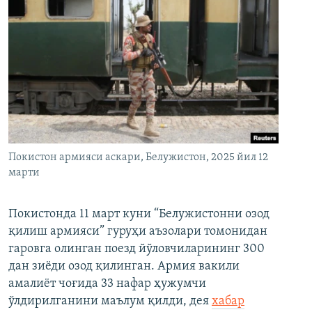
Покистон армияси аскари, Белужистон, 2025 йил 12
марти
Покистонда 11 март куни “Белужистонни озод
қилиш армияси” гуруҳи аъзолари томонидан
гаровга олинган поезд йўловчиларининг 300
дан зиёди озод қилинган. Армия вакили
амалиёт чоғида 33 нафар ҳужумчи
ўлдирилганини маълум қилди, дея
хабар