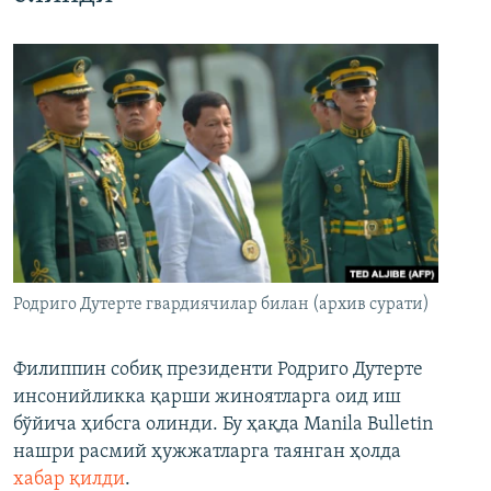
Родриго Дутерте гвардиячилар билан (архив сурати)
Филиппин собиқ президенти Родриго Дутерте
инсонийликка қарши жиноятларга оид иш
бўйича ҳибсга олинди. Бу ҳақда Manila Bulletin
нашри расмий ҳужжатларга таянган ҳолда
хабар қилди
.