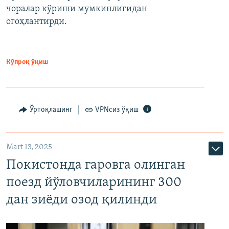
чоралар кўриши мумкинлигидан
огоҳлантирди.
Кўпроқ ўқиш
Ўртоқлашинг
VPNсиз ўқиш
Mart 13, 2025
Покистонда гаровга олинган
поезд йўловчиларининг 300
дан зиёди озод қилинди