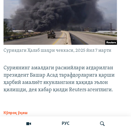
Суриядаги Ҳалаб шаҳри чеккаси, 2025 йил 7 марти
Суриянинг амалдаги расмийлари ағдарилган
президент Башар Асад тарафдорларига қарши
ҳарбий амалиёт якунлангани ҳақида эълон
қилишди, дея хабар қилди Reuters агентлиги.
Кўпроқ ўқиш
РУС