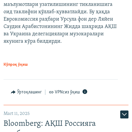
маълумотлари узатилишининг тикланишига
оид таклифни қўллаб-қувватлайди. Бу ҳақда
Еврокомиссия раҳбари Урсула фон дер Ляйен
Саудия Арабистонининг Жидда шаҳрида АҚШ
ва Украина делегациялари музокаралари
якунига кўра билдирди.
Кўпроқ ўқиш
Ўртоқлашинг
VPNсиз ўқиш
Mart 11, 2025
Bloomberg: АҚШ Россияга