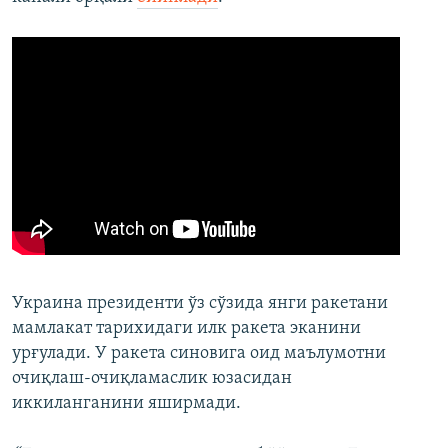
Украина президенти ўз сўзида янги ракетани
мамлакат тарихидаги илк ракета эканини
урғулади. У ракета синовига оид маълумотни
очиқлаш-очиқламаслик юзасидан
иккиланганини яширмади.