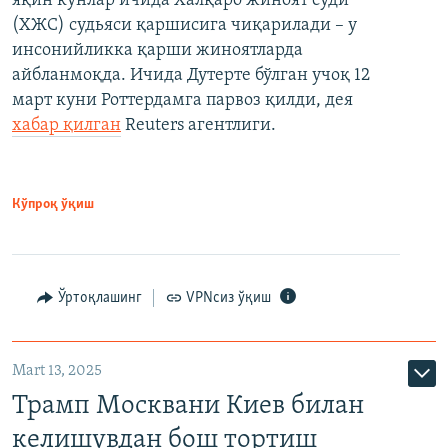
яқин кунлар ичида Халқаро жиноят суди
(ХЖС) судьяси қаршисига чиқарилади – у
инсонийликка қарши жиноятларда
айбланмоқда. Ичида Дутерте бўлган учоқ 12
март куни Роттердамга парвоз қилди, дея
хабар қилган
Reuters агентлиги.
Кўпроқ ўқиш
Ўртоқлашинг
VPNсиз ўқиш
Mart 13, 2025
Трамп Москвани Киев билан
келишувдан бош тортиш