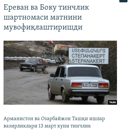
Ереван ва Боку тинчлик
шартномаси матнини
мувофиқлаштиришди
Арманистон ва Озарбайжон Ташқи ишлар
вазирликлари 13 март куни тинчлик