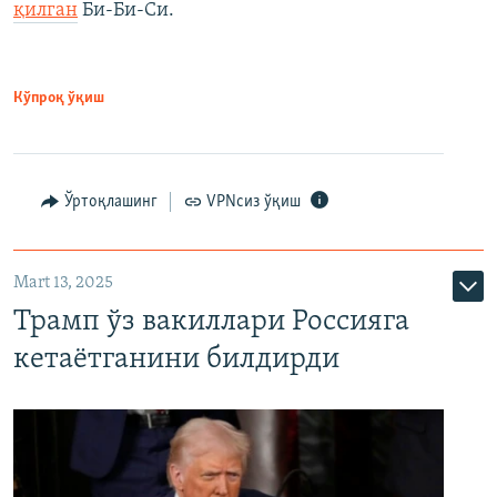
қилган
Би-Би-Си.
Кўпроқ ўқиш
Ўртоқлашинг
VPNсиз ўқиш
Mart 13, 2025
Трамп ўз вакиллари Россияга
кетаётганини билдирди