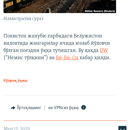
Иллюстратив сурат
Покистон жануби-ғарбидаги Белужистон
вилоятида жангарилар ичида юзлаб йўловчи
бўлган поездни ўққа тутишган. Бу ҳақда
DW
(“Немис тўлқини”) ва
Би-Би-Си
хабар қилди.
Кўпроқ ўқиш
Ўртоқлашинг
VPNсиз ўқиш
Mart 12, 2025