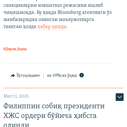
санкцияларни юмшатиш режасини ишлаб
чиқишмоқда. Бу ҳақда Bloomberg агентлиги ўз
манбаларидан олинган маълумотларга
таянган ҳолда
хабар қилди
.
Кўпроқ ўқиш
Ўртоқлашинг
VPNсиз ўқиш
Mart 11, 2025
Филиппин собиқ президенти
ХЖС ордери бўйича ҳибсга
олинди