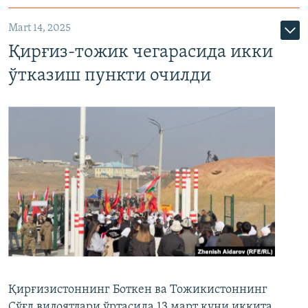
Mart 14, 2025
Қирғиз-тожик чегарасида икки
ўтказиш пункти очилди
Қирғизистоннинг Боткен ва Тожикистоннинг
Сўғд вилоятлари ўртасида 13 март куни иккита