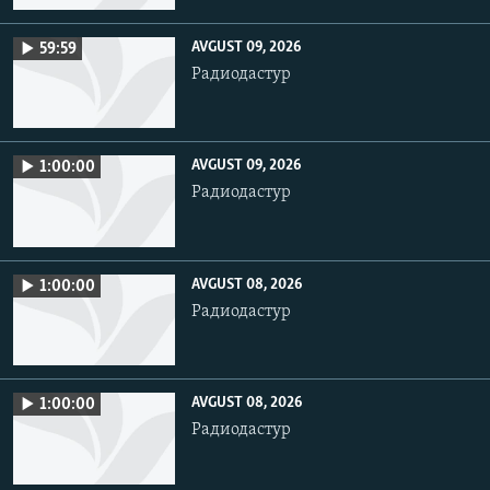
AVGUST 09, 2026
59:59
Радиодастур
AVGUST 09, 2026
1:00:00
Радиодастур
AVGUST 08, 2026
1:00:00
Радиодастур
AVGUST 08, 2026
1:00:00
Радиодастур