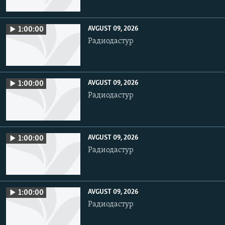
AVGUST 09, 2026
1:00:00
Радиодастур
AVGUST 09, 2026
1:00:00
Радиодастур
AVGUST 09, 2026
1:00:00
Радиодастур
AVGUST 09, 2026
1:00:00
Радиодастур