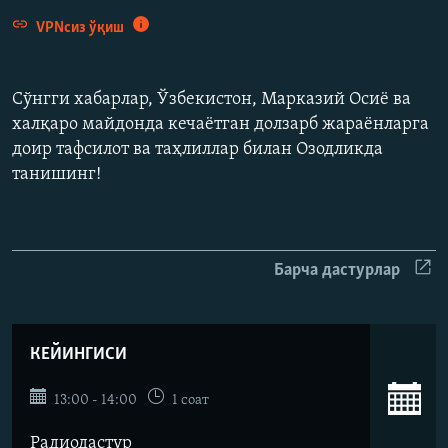
VPNсиз ўқиш
Сўнгги хабарлар, Ўзбекистон, Марказий Осиë ва
халқаро майдонда кечаëтган долзарб жараëнларга
доир тафсилот ва таҳлиллар билан Озодликда
танишинг!
Барча дастурлар
КЕЙИНГИСИ
13:00 - 14:00
1 соат
Радиодастур