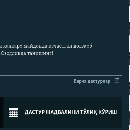
а халқаро майдонда кечаëтган долзарб
н Озодликда танишинг!
Барча дастурлар
ДАСТУР ЖАДВАЛИНИ ТЎЛИҚ КЎРИШ