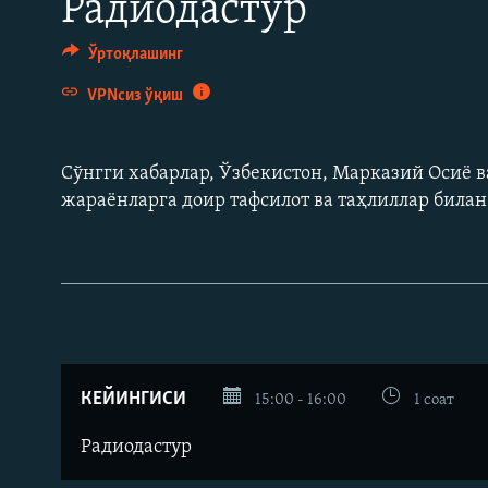
Радиодастур
Ўртоқлашинг
VPNсиз ўқиш
Сўнгги хабарлар, Ўзбекистон, Марказий Осиë в
жараëнларга доир тафсилот ва таҳлиллар била
КЕЙИНГИСИ
15:00 - 16:00
1 соат
Радиодастур