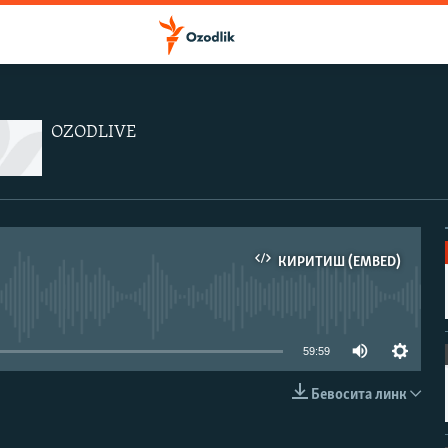
OZODLIVE
КИРИТИШ (EMBED)
иа-манба мавжуд эмас
59:59
Бевосита линк
КИРИТИШ (EMBED)