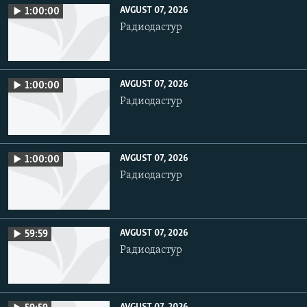
AVGUST 07, 2026
1:00:00
Радиодастур
AVGUST 07, 2026
1:00:00
Радиодастур
AVGUST 07, 2026
1:00:00
Радиодастур
AVGUST 07, 2026
59:59
Радиодастур