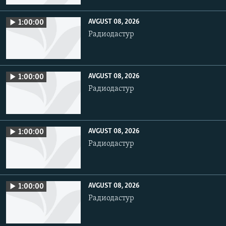
AVGUST 08, 2026
1:00:00
Радиодастур
AVGUST 08, 2026
1:00:00
Радиодастур
AVGUST 08, 2026
1:00:00
Радиодастур
AVGUST 08, 2026
1:00:00
Радиодастур