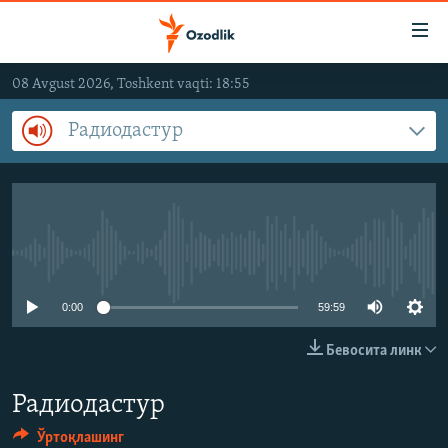
Линклар
Бош
мавзуларга
08 Avgust 2026, Toshkent vaqti: 18:55
ўтинг
OZODLIK SURISHTIRUVLARI
Асосий
Радиодастур
OZODVIDEO
навигацияга
ўтинг
OZODARXIV
Қидиришга
ўтинг
На русском
Айни дамда медиа-манба мавжуд эмас
ИЖТИМОИЙ ТАРМОҚЛАР
0:00
59:59
Бевосита линк
Радиодастур
Озодлик бошқа тилларда
Ўртоқлашинг