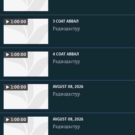
3 СОАТ АВВАЛ
1:00:00
Радиодастур
4 СОАТ АВВАЛ
1:00:00
Радиодастур
AVGUST 08, 2026
1:00:00
Радиодастур
AVGUST 08, 2026
1:00:00
Радиодастур