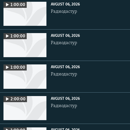
AVGUST 06, 2026
1:00:00
Радиодастур
AVGUST 06, 2026
1:00:00
Радиодастур
AVGUST 06, 2026
1:00:00
Радиодастур
AVGUST 06, 2026
2:00:00
Радиодастур