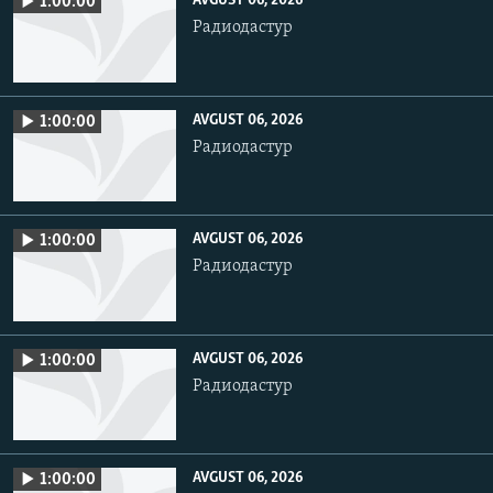
AVGUST 06, 2026
1:00:00
Радиодастур
AVGUST 06, 2026
1:00:00
Радиодастур
AVGUST 06, 2026
1:00:00
Радиодастур
AVGUST 06, 2026
1:00:00
Радиодастур
AVGUST 06, 2026
1:00:00