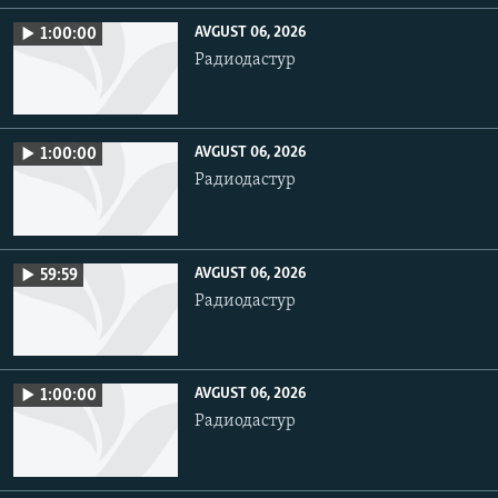
AVGUST 06, 2026
1:00:00
Радиодастур
AVGUST 06, 2026
1:00:00
Радиодастур
AVGUST 06, 2026
59:59
Радиодастур
AVGUST 06, 2026
1:00:00
Радиодастур