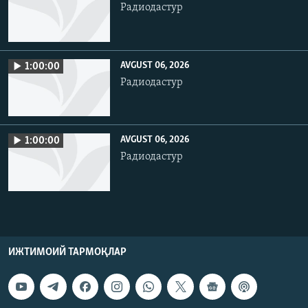
Радиодастур
AVGUST 06, 2026
1:00:00
Радиодастур
AVGUST 06, 2026
1:00:00
Радиодастур
ИЖТИМОИЙ ТАРМОҚЛАР