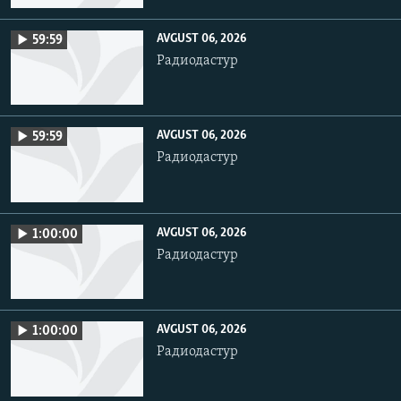
AVGUST 06, 2026
59:59
Радиодастур
AVGUST 06, 2026
59:59
Радиодастур
AVGUST 06, 2026
1:00:00
Радиодастур
AVGUST 06, 2026
1:00:00
Радиодастур