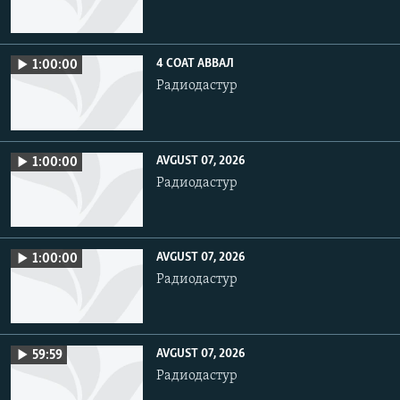
4 СОАТ АВВАЛ
1:00:00
Радиодастур
AVGUST 07, 2026
1:00:00
Радиодастур
AVGUST 07, 2026
1:00:00
Радиодастур
AVGUST 07, 2026
59:59
Радиодастур