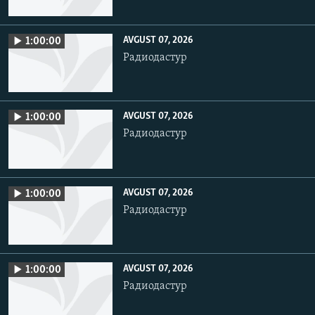
AVGUST 07, 2026
1:00:00
Радиодастур
AVGUST 07, 2026
1:00:00
Радиодастур
AVGUST 07, 2026
1:00:00
Радиодастур
AVGUST 07, 2026
1:00:00
Радиодастур