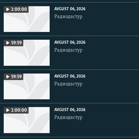
AVGUST 06, 2026
1:00:00
Радиодастур
AVGUST 06, 2026
59:59
Радиодастур
AVGUST 06, 2026
59:59
Радиодастур
AVGUST 06, 2026
1:00:00
Радиодастур