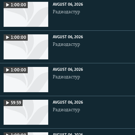
AVGUST 06, 2026
1:00:00
Радиодастур
AVGUST 06, 2026
1:00:00
Радиодастур
AVGUST 06, 2026
1:00:00
Радиодастур
AVGUST 06, 2026
59:59
Радиодастур