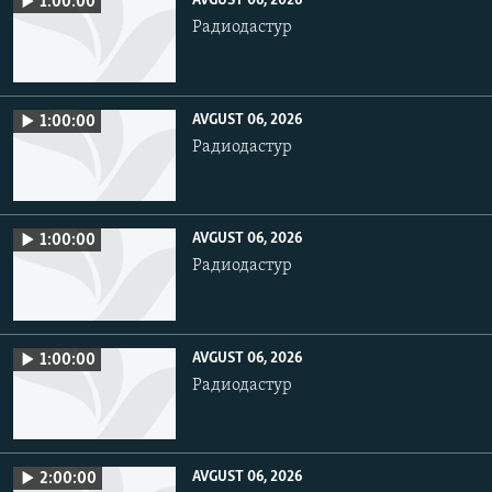
AVGUST 06, 2026
1:00:00
Радиодастур
AVGUST 06, 2026
1:00:00
Радиодастур
AVGUST 06, 2026
1:00:00
Радиодастур
AVGUST 06, 2026
1:00:00
Радиодастур
AVGUST 06, 2026
2:00:00