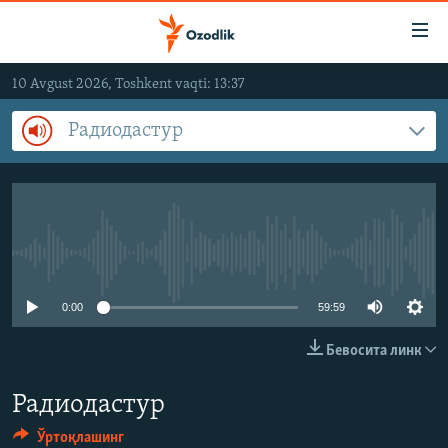
Линклар
Бош
мавзуларга
10 Avgust 2026, Toshkent vaqti: 13:37
ўтинг
OZODLIK SURISHTIRUVLARI
Асосий
Радиодастур
OZODVIDEO
навигацияга
ўтинг
OZODARXIV
Қидиришга
ўтинг
На русском
Айни дамда медиа-манба мавжуд эмас
ИЖТИМОИЙ ТАРМОҚЛАР
0:00
59:59
Бевосита линк
Радиодастур
Озодлик бошқа тилларда
Ўртоқлашинг