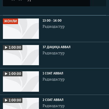
13:00 - 14:00
ЖОНЛИ
Радиодастур
37 ДАҚИҚА АВВАЛ
1:00:00
Радиодастур
1 СОАТ АВВАЛ
1:00:00
Радиодастур
2 СОАТ АВВАЛ
1:00:00
Радиодастур