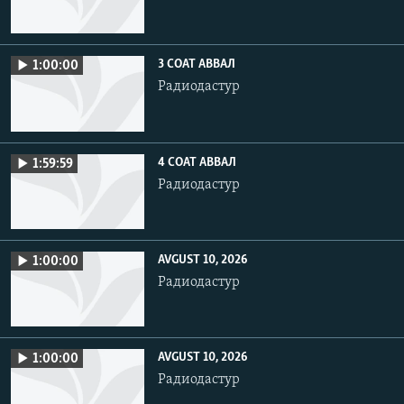
3 СОАТ АВВАЛ
1:00:00
Радиодастур
4 СОАТ АВВАЛ
1:59:59
Радиодастур
AVGUST 10, 2026
1:00:00
Радиодастур
AVGUST 10, 2026
1:00:00
Радиодастур