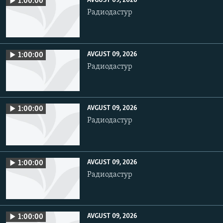
AVGUST 09, 2026
1:00:00
Радиодастур
AVGUST 09, 2026
1:00:00
Радиодастур
AVGUST 09, 2026
1:00:00
Радиодастур
AVGUST 09, 2026
1:00:00
Радиодастур
AVGUST 09, 2026
1:00:00