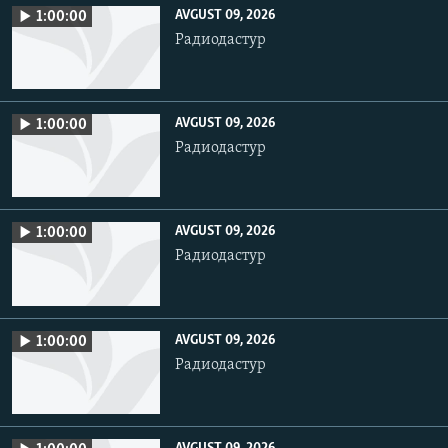
AVGUST 09, 2026
1:00:00
Радиодастур
AVGUST 09, 2026
1:00:00
Радиодастур
AVGUST 09, 2026
1:00:00
Радиодастур
AVGUST 09, 2026
1:00:00
Радиодастур